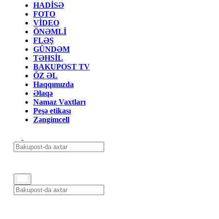
HADİSƏ
FOTO
VİDEO
ÖNƏMLİ
FLƏŞ
GÜNDƏM
TƏHSİL
BAKUPOST TV
ÖZ ƏL
Haqqımızda
Əlaqə
Namaz Vaxtları
Peşə etikası
Zəngimcell