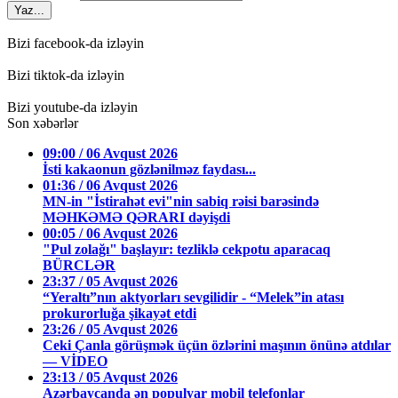
Yaz...
Bizi facebook-da izləyin
Bizi tiktok-da izləyin
Bizi youtube-da izləyin
Son xəbərlər
09:00 / 06 Avqust 2026
İsti kakaonun gözlənilməz faydası...
01:36 / 06 Avqust 2026
MN-in "İstirahət evi"nin sabiq rəisi barəsində
MƏHKƏMƏ QƏRARI dəyişdi
00:05 / 06 Avqust 2026
"Pul zolağı" başlayır: tezliklə cekpotu aparacaq
BÜRCLƏR
23:37 / 05 Avqust 2026
“Yeraltı”nın aktyorları sevgilidir - “Melek”in atası
prokurorluğa şikayət etdi
23:26 / 05 Avqust 2026
Ceki Çanla görüşmək üçün özlərini maşının önünə atdılar
— VİDEO
23:13 / 05 Avqust 2026
Azərbaycanda ən populyar mobil telefonlar