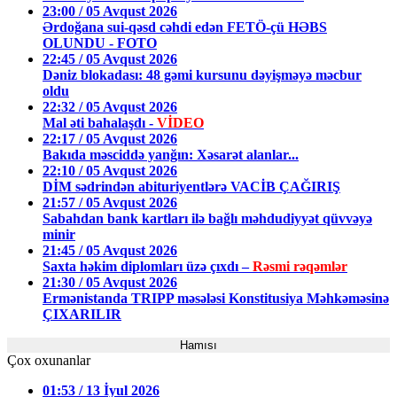
23:00 / 05 Avqust 2026
Ərdoğana sui-qəsd cəhdi edən FETÖ-çü HƏBS
OLUNDU - FOTO
22:45 / 05 Avqust 2026
Dəniz blokadası: 48 gəmi kursunu dəyişməyə məcbur
oldu
22:32 / 05 Avqust 2026
Mal əti bahalaşdı -
VİDEO
22:17 / 05 Avqust 2026
Bakıda məsciddə yanğın: Xəsarət alanlar...
22:10 / 05 Avqust 2026
DİM sədrindən abituriyentlərə VACİB ÇAĞIRIŞ
21:57 / 05 Avqust 2026
Sabahdan bank kartları ilə bağlı məhdudiyyət qüvvəyə
minir
21:45 / 05 Avqust 2026
Saxta həkim diplomları üzə çıxdı –
Rəsmi rəqəmlər
21:30 / 05 Avqust 2026
Ermənistanda TRIPP məsələsi Konstitusiya Məhkəməsinə
ÇIXARILIR
Hamısı
Çox oxunanlar
01:53 / 13 İyul 2026