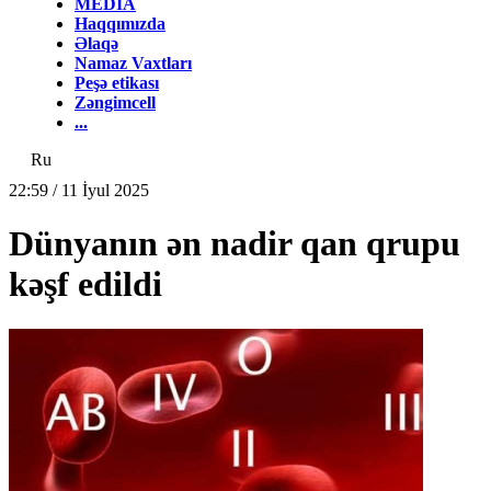
MEDİA
Haqqımızda
Əlaqə
Namaz Vaxtları
Peşə etikası
Zəngimcell
...
Ru
22:59 / 11 İyul 2025
Dünyanın ən nadir qan qrupu
kəşf edildi