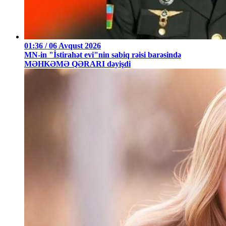
01:36 / 06 Avqust 2026
MN-in "İstirahət evi"nin sabiq rəisi barəsində
MƏHKƏMƏ QƏRARI dəyişdi