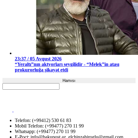
23:37 / 05 Avqust 2026
“Yeraltı”nın aktyorları sevgilidir - “Melek”in atası
prokurorluğa şikayət etdi
Hamısı
Telefon: (+99412) 530 61 83
Mobil Telefon: (+99477) 270 11 99
Whatsapp: (+99477) 270 11 99
E-Poçt:
info@bakupost.az
,
elchinzahiroglu@gmail.com