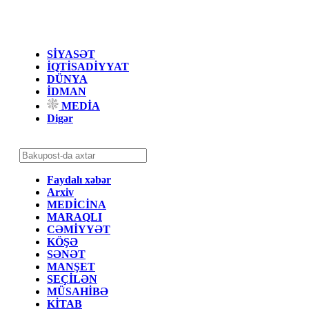
SİYASƏT
İQTİSADİYYAT
DÜNYA
İDMAN
MEDİA
Digər
Faydalı xəbər
Arxiv
MEDİCİNA
MARAQLI
CƏMİYYƏT
KÖŞƏ
SƏNƏT
MANŞET
SEÇİLƏN
MÜSAHİBƏ
KİTAB