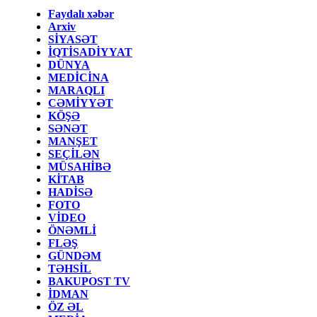
Faydalı xəbər
Arxiv
SİYASƏT
İQTİSADİYYAT
DÜNYA
MEDİCİNA
MARAQLI
CƏMİYYƏT
KÖŞƏ
SƏNƏT
MANŞET
SEÇİLƏN
MÜSAHİBƏ
KİTAB
HADİSƏ
FOTO
VİDEO
ÖNƏMLİ
FLƏŞ
GÜNDƏM
TƏHSİL
BAKUPOST TV
İDMAN
ÖZ ƏL