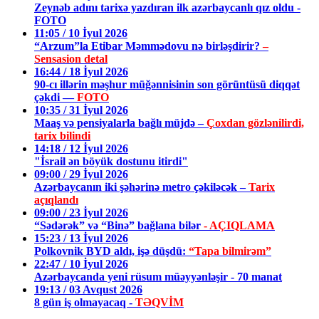
Zeynəb adını tarixə yazdıran ilk azərbaycanlı qız oldu -
FOTO
11:05 / 10 İyul 2026
“Arzum”la Etibar Məmmədovu nə birləşdirir?
–
Sensasion detal
16:44 / 18 İyul 2026
90-cı illərin məşhur müğənnisinin son görüntüsü diqqət
çəkdi —
FOTO
10:35 / 31 İyul 2026
Maaş və pensiyalarla bağlı müjdə –
Çoxdan gözlənilirdi,
tarix bilindi
14:18 / 12 İyul 2026
"İsrail ən böyük dostunu itirdi"
09:00 / 29 İyul 2026
Azərbaycanın iki şəhərinə metro çəkiləcək –
Tarix
açıqlandı
09:00 / 23 İyul 2026
“Sədərək” və “Binə” bağlana bilər
- AÇIQLAMA
15:23 / 13 İyul 2026
Polkovnik BYD aldı, işə düşdü:
“Tapa bilmirəm”
22:47 / 10 İyul 2026
Azərbaycanda yeni rüsum müəyyənləşir - 70 manat
19:13 / 03 Avqust 2026
8 gün iş olmayacaq -
TƏQVİM