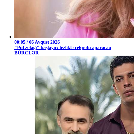
00:05 / 06 Avqust 2026
"Pul zolağı" başlayır: tezliklə cekpotu aparacaq
BÜRCLƏR