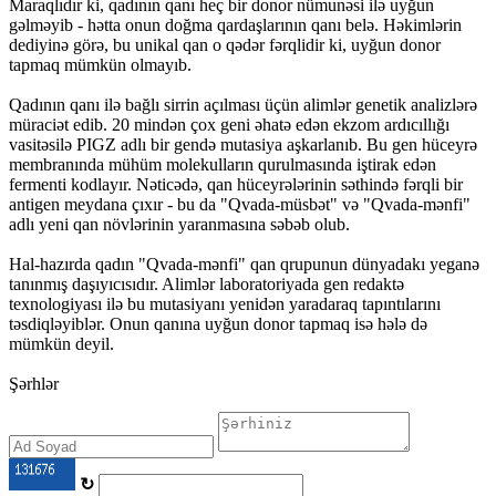
Maraqlıdır ki, qadının qanı heç bir donor nümunəsi ilə uyğun
gəlməyib - hətta onun doğma qardaşlarının qanı belə. Həkimlərin
dediyinə görə, bu unikal qan o qədər fərqlidir ki, uyğun donor
tapmaq mümkün olmayıb.
Qadının qanı ilə bağlı sirrin açılması üçün alimlər genetik analizlərə
müraciət edib. 20 mindən çox geni əhatə edən ekzom ardıcıllığı
vasitəsilə PIGZ adlı bir gendə mutasiya aşkarlanıb. Bu gen hüceyrə
membranında mühüm molekulların qurulmasında iştirak edən
fermenti kodlayır. Nəticədə, qan hüceyrələrinin səthində fərqli bir
antigen meydana çıxır - bu da "Qvada-müsbət" və "Qvada-mənfi"
adlı yeni qan növlərinin yaranmasına səbəb olub.
Hal-hazırda qadın "Qvada-mənfi" qan qrupunun dünyadakı yeganə
tanınmış daşıyıcısıdır. Alimlər laboratoriyada gen redaktə
texnologiyası ilə bu mutasiyanı yenidən yaradaraq tapıntılarını
təsdiqləyiblər. Onun qanına uyğun donor tapmaq isə hələ də
mümkün deyil.
Şərhlər
↻