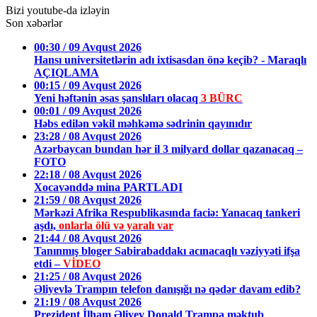
Bizi youtube-da izləyin
Son xəbərlər
00:30 / 09 Avqust 2026
Hansı universitetlərin adı ixtisasdan önə keçib? - Maraqlı
AÇIQLAMA
00:15 / 09 Avqust 2026
Yeni həftənin əsas şanslıları olacaq
3 BÜRC
00:01 / 09 Avqust 2026
Həbs edilən vəkil məhkəmə sədrinin qayınıdır
23:28 / 08 Avqust 2026
Azərbaycan bundan hər il 3 milyard dollar qazanacaq –
FOTO
22:18 / 08 Avqust 2026
Xocavənddə mina PARTLADI
21:59 / 08 Avqust 2026
Mərkəzi Afrika Respublikasında faciə: Yanacaq tankeri
aşdı,
onlarla ölü və yaralı var
21:44 / 08 Avqust 2026
Tanınmış bloger Sabirabaddakı acınacaqlı vəziyyəti ifşa
etdi –
VİDEO
21:25 / 08 Avqust 2026
Əliyevlə Trampın telefon danışığı nə qədər davam edib?
21:19 / 08 Avqust 2026
Prezident İlham Əliyev Donald Trampa məktub