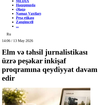
MEDİA
Haqqımızda
Əlaqə
Namaz Vaxtları
Peşə etikası
Zəngimcell
...
Ru
14:06 / 13 May 2026
Elm və təhsil jurnalistikası
üzrə peşəkar inkişaf
proqramına qeydiyyat davam
edir