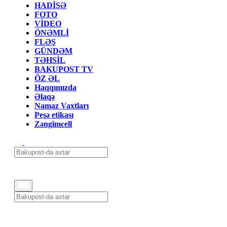
HADİSƏ
FOTO
VİDEO
ÖNƏMLİ
FLƏŞ
GÜNDƏM
TƏHSİL
BAKUPOST TV
ÖZ ƏL
Haqqımızda
Əlaqə
Namaz Vaxtları
Peşə etikası
Zəngimcell