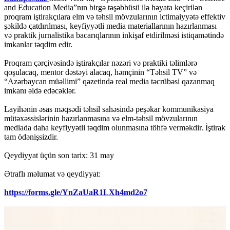
and Education Media”nın birgə təşəbbüsü ilə həyata keçirilən
proqram iştirakçılara elm və təhsil mövzularının ictimaiyyətə effektiv
şəkildə çatdırılması, keyfiyyətli media materiallarının hazırlanması
və praktik jurnalistika bacarıqlarının inkişaf etdirilməsi istiqamətində
imkanlar təqdim edir.
Proqram çərçivəsində iştirakçılar nəzəri və praktiki təlimlərə
qoşulacaq, mentor dəstəyi alacaq, həmçinin “Təhsil TV” və
“Azərbaycan müəllimi” qəzetində real media təcrübəsi qazanmaq
imkanı əldə edəcəklər.
Layihənin əsas məqsədi təhsil sahəsində peşəkar kommunikasiya
mütəxəssislərinin hazırlanmasına və elm-təhsil mövzularının
mediada daha keyfiyyətli təqdim olunmasına töhfə verməkdir. İştirak
tam ödənişsizdir.
Qeydiyyat üçün son tarix: 31 may
Ətraflı məlumat və qeydiyyat:
https://forms.gle/YnZaUaR1LXh4md2o7