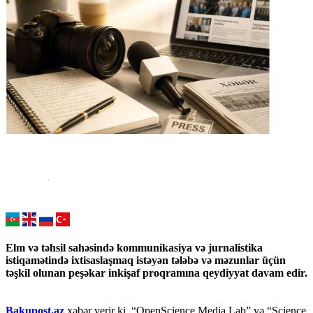
Elm və təhsil sahəsində kommunikasiya və jurnalistika
istiqamətində ixtisaslaşmaq istəyən tələbə və məzunlar üçün
təşkil olunan peşəkar inkişaf proqramına qeydiyyat davam edir.
Bakupost.az
xəbər verir ki, “OpenScience Media Lab” və “Science