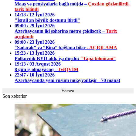
Maaş və pensiyalarla bağlı müjdə –
Çoxdan gözlənilirdi,
tarix bilindi
14:18 / 12 İyul 2026
"İsrail ən böyük dostunu itirdi"
09:00 / 29 İyul 2026
Azərbaycanın iki şəhərinə metro çəkiləcək –
Tarix
açıqlandı
09:00 / 23 İyul 2026
“Sədərək” və “Binə” bağlana bilər
- AÇIQLAMA
15:23 / 13 İyul 2026
Polkovnik BYD aldı, işə düşdü:
“Tapa bilmirəm”
19:13 / 03 Avqust 2026
8 gün iş olmayacaq -
TƏQVİM
22:47 / 10 İyul 2026
Azərbaycanda yeni rüsum müəyyənləşir - 70 manat
Hamısı
Son xəbərlər