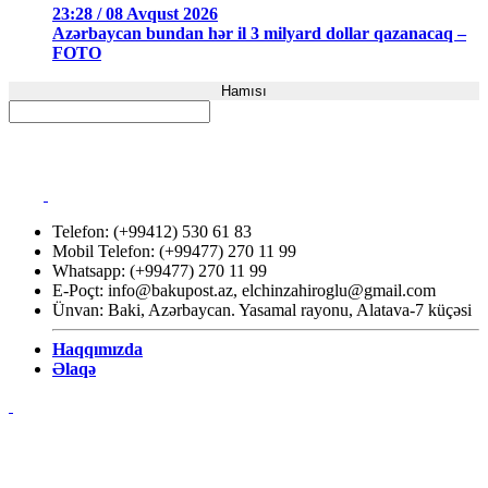
23:28 / 08 Avqust 2026
Azərbaycan bundan hər il 3 milyard dollar qazanacaq –
FOTO
Hamısı
Telefon: (+99412) 530 61 83
Mobil Telefon: (+99477) 270 11 99
Whatsapp: (+99477) 270 11 99
E-Poçt:
info@bakupost.az
,
elchinzahiroglu@gmail.com
Ünvan: Baki, Azərbaycan. Yasamal rayonu, Alatava-7 küçəsi
Haqqımızda
Əlaqə