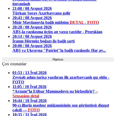
ünvanladı
21:08 / 08 Avqust 2026
Türkan Şoray Azərbaycana gəlir
20:43 / 08 Avqust 2026
Misir Mərdanovla bağlı mühüm
DETAL - FOTO
20:28 / 08 Avqust 2026
ABŞ-la razılaşma üçün ən yaxşı vaxtdır - Pezeşkian
20:14 / 08 Avqust 2026
İranın Hörmüz boğazı ilə bağlı şərti
20:00 / 08 Avqust 2026
ABŞ və Ukrayna "Patriot"la bağlı razılaşdı: Hər ay...
Hamısı
Çox oxunanlar
01:53 / 13 İyul 2026
Zeynəb adını tarixə yazdıran ilk azərbaycanlı qız oldu -
FOTO
11:05 / 10 İyul 2026
“Arzum”la Etibar Məmmədovu nə birləşdirir?
–
Sensasion detal
16:44 / 18 İyul 2026
90-cı illərin məşhur müğənnisinin son görüntüsü diqqət
çəkdi —
FOTO
10:35 / 31 İyul 2026