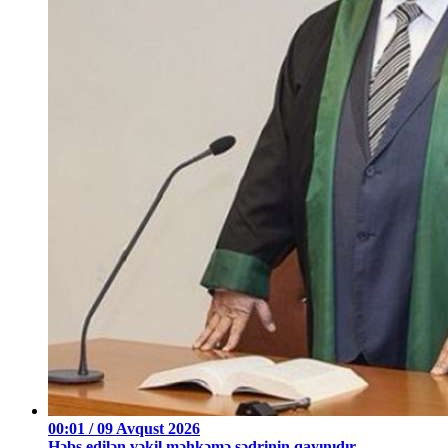
00:01 / 09 Avqust 2026
Həbs edilən vəkil məhkəmə sədrinin qayınıdır