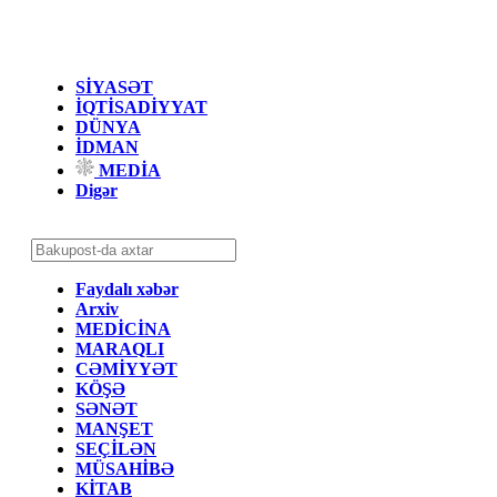
SİYASƏT
İQTİSADİYYAT
DÜNYA
İDMAN
MEDİA
Digər
Faydalı xəbər
Arxiv
MEDİCİNA
MARAQLI
CƏMİYYƏT
KÖŞƏ
SƏNƏT
MANŞET
SEÇİLƏN
MÜSAHİBƏ
KİTAB