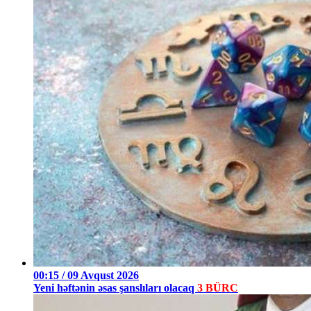
00:15 / 09 Avqust 2026
Yeni həftənin əsas şanslıları olacaq
3 BÜRC