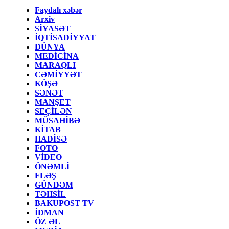
Faydalı xəbər
Arxiv
SİYASƏT
İQTİSADİYYAT
DÜNYA
MEDİCİNA
MARAQLI
CƏMİYYƏT
KÖŞƏ
SƏNƏT
MANŞET
SEÇİLƏN
MÜSAHİBƏ
KİTAB
HADİSƏ
FOTO
VİDEO
ÖNƏMLİ
FLƏŞ
GÜNDƏM
TƏHSİL
BAKUPOST TV
İDMAN
ÖZ ƏL