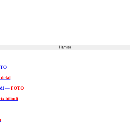
Hamısı
FOTO
 detal
əkdi —
FOTO
ix bilindi
ı