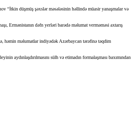
ənov “İtkin düşmüş şəxslər məsələsinin həllində müasir yanaşmalar və
yanaşı, Ermənistanın dəfn yerləri barədə məlumat verməməsi axtarış
ər də, həmin məlumatlar indiyədək Azərbaycan tərəfinə təqdim
aleyinin aydınlaşdırılmasını sülh və etimadın formalaşması baxımından