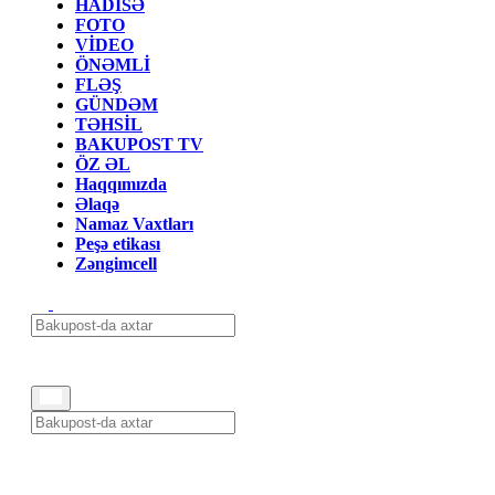
HADİSƏ
FOTO
VİDEO
ÖNƏMLİ
FLƏŞ
GÜNDƏM
TƏHSİL
BAKUPOST TV
ÖZ ƏL
Haqqımızda
Əlaqə
Namaz Vaxtları
Peşə etikası
Zəngimcell