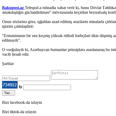
Bakupost.az
Teleqraf-a istinadla xəbər verir ki, bunu Dövlət Təhlük
əməkdaşlığın gücləndirilməsi” mövzusunda keçirilən beynəlxalq konfr
Onun sözlərinə görə, işğaldan azad edilmiş ərazilərin minalarla çirklə
işlərini çətinləşdirir:
“Ermənistanın bir sıra keçmiş yüksək rütbəli hərbçiləri itkin düşmüş a
edilməyib”.
O vurğulayıb ki, Azərbaycan humanitar prinsiplərə əsaslanaraq bu ist
vacib hesab edir.
Şərhlər
↻
Yaz...
Bizi facebook-da izləyin
Bizi tiktok-da izləyin