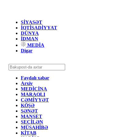
SİYASƏT
İQTİSADİYYAT
DÜNYA
İDMAN
MEDİA
Digər
Faydalı xəbər
Arxiv
MEDİCİNA
MARAQLI
CƏMİYYƏT
KÖŞƏ
SƏNƏT
MANŞET
SEÇİLƏN
MÜSAHİBƏ
KİTAB