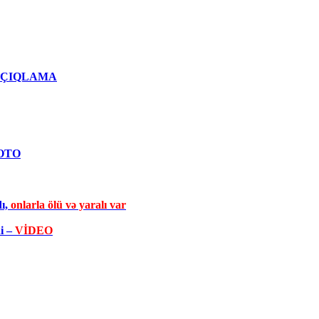
qlı AÇIQLAMA
FOTO
dı,
onlarla ölü və yaralı var
di –
VİDEO