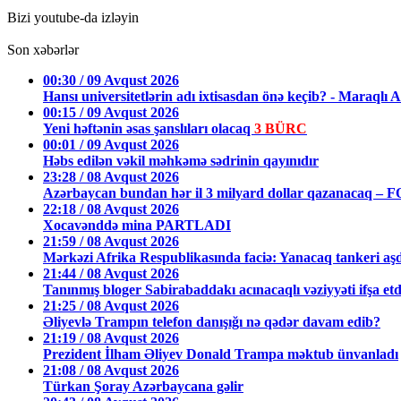
Bizi youtube-da izləyin
Son xəbərlər
00:30 / 09 Avqust 2026
Hansı universitetlərin adı ixtisasdan önə keçib? - Mara
00:15 / 09 Avqust 2026
Yeni həftənin əsas şanslıları olacaq
3 BÜRC
00:01 / 09 Avqust 2026
Həbs edilən vəkil məhkəmə sədrinin qayınıdır
23:28 / 08 Avqust 2026
Azərbaycan bundan hər il 3 milyard dollar qazanacaq – 
22:18 / 08 Avqust 2026
Xocavənddə mina PARTLADI
21:59 / 08 Avqust 2026
Mərkəzi Afrika Respublikasında faciə: Yanacaq tankeri aş
21:44 / 08 Avqust 2026
Tanınmış bloger Sabirabaddakı acınacaqlı vəziyyəti ifşa et
21:25 / 08 Avqust 2026
Əliyevlə Trampın telefon danışığı nə qədər davam edib?
21:19 / 08 Avqust 2026
Prezident İlham Əliyev Donald Trampa məktub ünvanladı
21:08 / 08 Avqust 2026
Türkan Şoray Azərbaycana gəlir