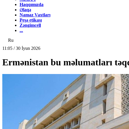
Haqqımızda
Əlaqə
Namaz Vaxtları
Peşə etikası
Zəngimcell
...
Ru
11:05 / 30 İyun 2026
Ermənistan bu məlumatları tə