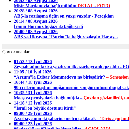
20:43 / 08 Avqust 2026
Misir Mərdanovla bağlı mühüm
DETAL - FOTO
20:28 / 08 Avqust 2026
ABŞ-la razılaşma üçün ən yaxşı vaxtdır - Pezeşkian
20:14 / 08 Avqust 2026
İranın Hörmüz boğazı ilə bağlı şərti
20:00 / 08 Avqust 2026
ABŞ və Ukrayna "Patriot"la bağlı razılaşdı: Hər ay...
Çox oxunanlar
01:53 / 13 İyul 2026
Zeynəb adını tarixə yazdıran ilk azərbaycanlı qız oldu - 
11:05 / 10 İyul 2026
“Arzum”la Etibar Məmmədovu nə birləşdirir?
– Sensasion
16:44 / 18 İyul 2026
90-cı illərin məşhur müğənnisinin son görüntüsü diqqət ç
10:35 / 31 İyul 2026
Maaş və pensiyalarla bağlı müjdə –
Çoxdan gözlənilirdi, tar
14:18 / 12 İyul 2026
"İsrail ən böyük dostunu itirdi"
09:00 / 29 İyul 2026
Azərbaycanın iki şəhərinə metro çəkiləcək –
Tarix açıqland
09:00 / 23 İyul 2026
“Sədərək” və “Binə” bağlana bilər
- AÇIQLAMA