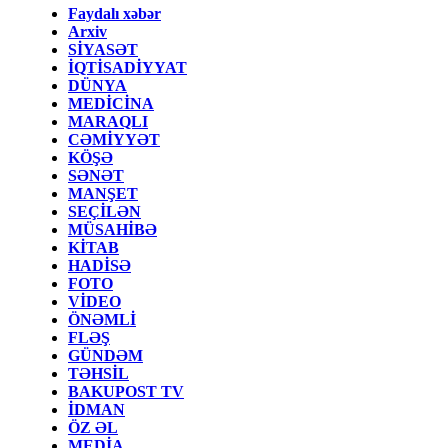
Faydalı xəbər
Arxiv
SİYASƏT
İQTİSADİYYAT
DÜNYA
MEDİCİNA
MARAQLI
CƏMİYYƏT
KÖŞƏ
SƏNƏT
MANŞET
SEÇİLƏN
MÜSAHİBƏ
KİTAB
HADİSƏ
FOTO
VİDEO
ÖNƏMLİ
FLƏŞ
GÜNDƏM
TƏHSİL
BAKUPOST TV
İDMAN
ÖZ ƏL
MEDİA