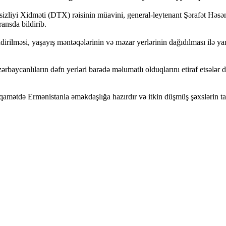
əsizliyi Xidməti (DTX) rəisinin müavini, general-leytenant Şərafət Həs
ansda bildirib.
ndirilməsi, yaşayış məntəqələrinin və məzar yerlərinin dağıdılması ilə 
zərbaycanlıların dəfn yerləri barədə məlumatlı olduqlarını etiraf etsəl
iqamətdə Ermənistanla əməkdaşlığa hazırdır və itkin düşmüş şəxslərin t