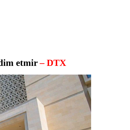
qdim etmir
– DTX