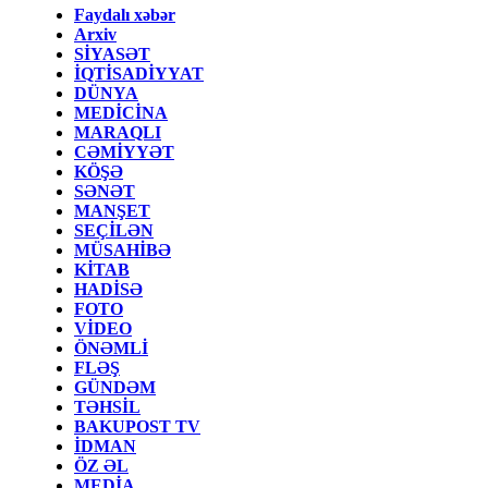
Faydalı xəbər
Arxiv
SİYASƏT
İQTİSADİYYAT
DÜNYA
MEDİCİNA
MARAQLI
CƏMİYYƏT
KÖŞƏ
SƏNƏT
MANŞET
SEÇİLƏN
MÜSAHİBƏ
KİTAB
HADİSƏ
FOTO
VİDEO
ÖNƏMLİ
FLƏŞ
GÜNDƏM
TƏHSİL
BAKUPOST TV
İDMAN
ÖZ ƏL
MEDİA