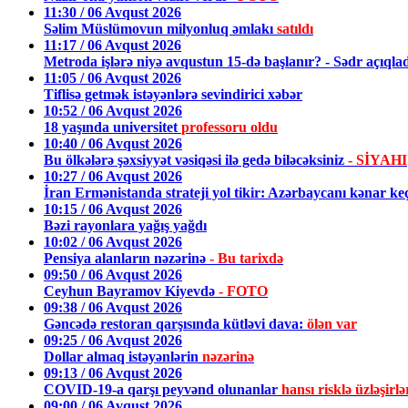
11:30 / 06 Avqust 2026
Səlim Müslümovun milyonluq əmlakı
satıldı
11:17 / 06 Avqust 2026
Metroda işlərə niyə avqustun 15-də başlanır? - Sədr açıqla
11:05 / 06 Avqust 2026
Tiflisə getmək istəyənlərə sevindirici xəbər
10:52 / 06 Avqust 2026
18 yaşında universitet
professoru oldu
10:40 / 06 Avqust 2026
Bu ölkələrə şəxsiyyət vəsiqəsi ilə gedə biləcəksiniz
- SİYAHI
10:27 / 06 Avqust 2026
İran Ermənistanda strateji yol tikir: Azərbaycanı kənar k
10:15 / 06 Avqust 2026
Bəzi rayonlara yağış yağdı
10:02 / 06 Avqust 2026
Pensiya alanların nəzərinə
- Bu tarixdə
09:50 / 06 Avqust 2026
Ceyhun Bayramov Kiyevdə
- FOTO
09:38 / 06 Avqust 2026
Gəncədə restoran qarşısında kütləvi dava:
ölən var
09:25 / 06 Avqust 2026
Dollar almaq istəyənlərin
nəzərinə
09:13 / 06 Avqust 2026
COVID-19-a qarşı peyvənd olunanlar
hansı risklə üzləşirlə
09:00 / 06 Avqust 2026