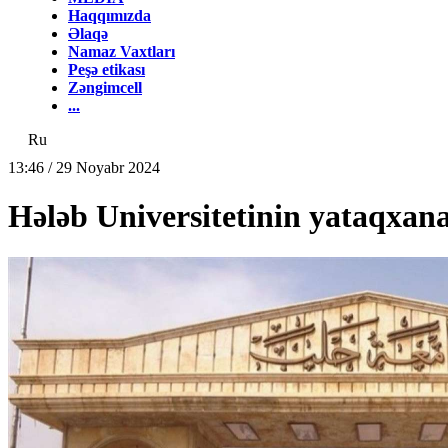
Haqqımızda
Əlaqə
Namaz Vaxtları
Peşə etikası
Zəngimcell
...
Ru
13:46 / 29 Noyabr 2024
Hələb Universitetinin yataqxanas