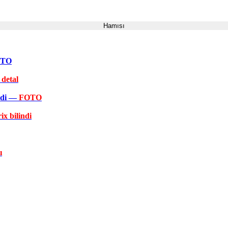
Hamısı
FOTO
 detal
əkdi —
FOTO
ix bilindi
ı