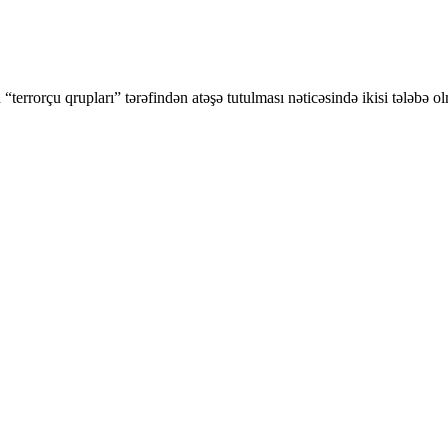
“terrorçu qrupları” tərəfindən atəşə tutulması nəticəsində ikisi tələbə o