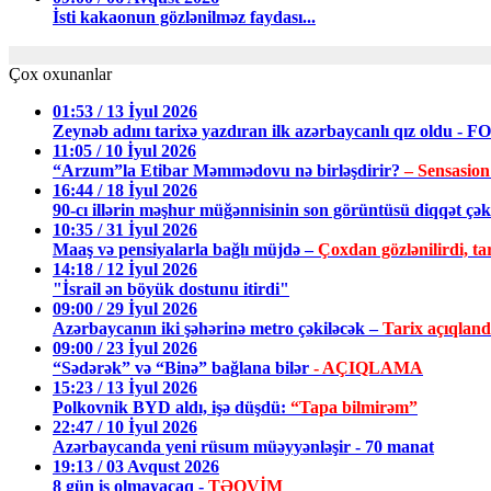
İsti kakaonun gözlənilməz faydası...
Çox oxunanlar
01:53 / 13 İyul 2026
Zeynəb adını tarixə yazdıran ilk azərbaycanlı qız oldu - 
11:05 / 10 İyul 2026
“Arzum”la Etibar Məmmədovu nə birləşdirir?
– Sensasion
16:44 / 18 İyul 2026
90-cı illərin məşhur müğənnisinin son görüntüsü diqqət ç
10:35 / 31 İyul 2026
Maaş və pensiyalarla bağlı müjdə –
Çoxdan gözlənilirdi, tar
14:18 / 12 İyul 2026
"İsrail ən böyük dostunu itirdi"
09:00 / 29 İyul 2026
Azərbaycanın iki şəhərinə metro çəkiləcək –
Tarix açıqland
09:00 / 23 İyul 2026
“Sədərək” və “Binə” bağlana bilər
- AÇIQLAMA
15:23 / 13 İyul 2026
Polkovnik BYD aldı, işə düşdü:
“Tapa bilmirəm”
22:47 / 10 İyul 2026
Azərbaycanda yeni rüsum müəyyənləşir - 70 manat
19:13 / 03 Avqust 2026
8 gün iş olmayacaq -
TƏQVİM