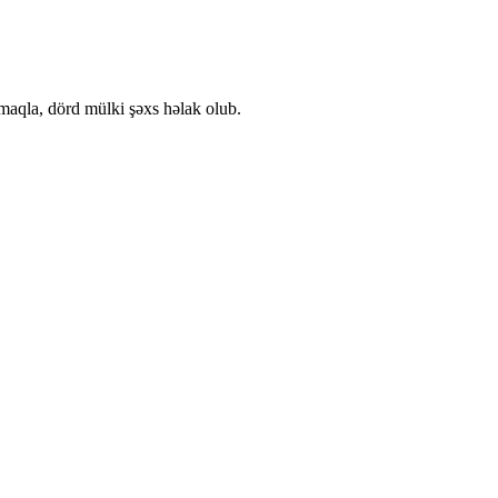
lmaqla, dörd mülki şəxs həlak olub.