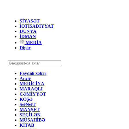
SİYASƏT
İQTİSADİYYAT
DÜNYA
İDMAN
MEDİA
Digər
Faydalı xəbər
Arxiv
MEDİCİNA
MARAQLI
CƏMİYYƏT
KÖŞƏ
SƏNƏT
MANŞET
SEÇİLƏN
MÜSAHİBƏ
KİTAB