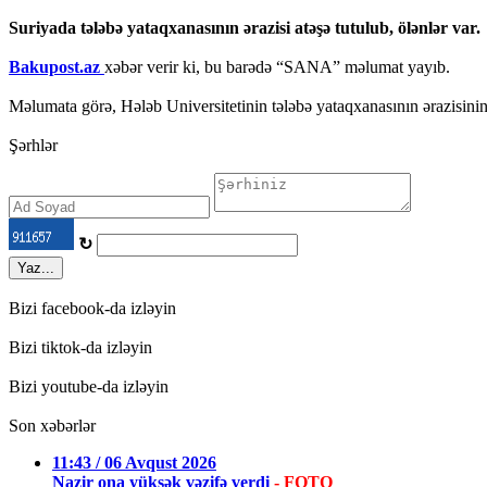
Suriyada tələbə yataqxanasının ərazisi atəşə tutulub, ölənlər var.
Bakupost.az
xəbər verir ki, bu barədə “SANA” məlumat yayıb.
Məlumata görə, Hələb Universitetinin tələbə yataqxanasının ərazisinin 
Şərhlər
↻
Yaz...
Bizi facebook-da izləyin
Bizi tiktok-da izləyin
Bizi youtube-da izləyin
Son xəbərlər
11:43 / 06 Avqust 2026
Nazir ona yüksək vəzifə verdi
- FOTO