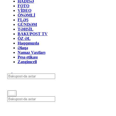
HADİSƏ
FOTO
VİDEO
ÖNƏMLİ
FLƏŞ
GÜNDƏM
TƏHSİL
BAKUPOST TV
ÖZ ƏL
Haqqımızda
Əlaqə
Namaz Vaxtları
Peşə etikası
Zəngimcell