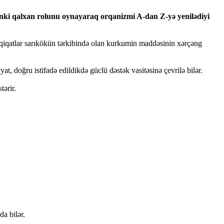
anki qalxan rolunu oynayaraq orqanizmi A-dan Z-yə yenilədiyi
tədqiqatlar sarıkökün tərkibində olan kurkumin maddəsinin xərçəng
, doğru istifadə edildikdə güclü dəstək vasitəsinə çevrilə bilər.
tərir.
da bilər.