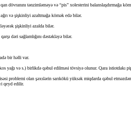
 qan dövranını tənzimləməyə və “pis” xolesterini balanslaşdırmağa kömə
 ağrı və şişkinliyi azaltmağa kömək edə bilər.
yərək şişkinliyi azalda bilər.
qarşı dəri sağlamlığını dəstəkləyə bilər.
ə bir həlli var.
os yağı və s.) birlikdə qəbul edilməsi tövsiyə olunur. Qara istiotdakı pip
 kisəsi problemi olan şəxslərin sarıkökü yüksək miqdarda qəbul etməzdə
i qeyd edilir.