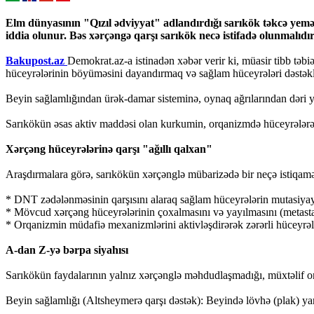
Elm dünyasının "Qızıl ədviyyat" adlandırdığı sarıkök təkcə yem
iddia olunur. Bəs xərçəngə qarşı sarıkök necə istifadə olunmalıdı
Bakupost.az
Demokrat.az-a istinadən xəbər verir ki, müasir tibb təbi
hüceyrələrinin böyüməsini dayandırmaq və sağlam hüceyrələri dəstəkl
Beyin sağlamlığından ürək-damar sisteminə, oynaq ağrılarından dəri yen
Sarıkökün əsas aktiv maddəsi olan kurkumin, orqanizmdə hüceyrələrə zə
Xərçəng hüceyrələrinə qarşı "ağıllı qalxan"
Araşdırmalara görə, sarıkökün xərçənglə mübarizədə bir neçə istiqamətli 
* DNT zədələnməsinin qarşısını alaraq sağlam hüceyrələrin mutasiyaya
* Mövcud xərçəng hüceyrələrinin çoxalmasını və yayılmasını (metasta
* Orqanizmin müdafiə mexanizmlərini aktivləşdirərək zərərli hüceyrəl
A-dan Z-yə bərpa siyahısı
Sarıkökün faydalarının yalnız xərçənglə məhdudlaşmadığı, müxtəlif orqa
Beyin sağlamlığı (Altsheymerə qarşı dəstək): Beyində lövhə (plak) yara