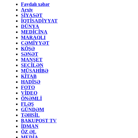
Faydalı xəbər
Arxiv
SİYASƏT
İQTİSADİYYAT
DÜNYA
MEDİCİNA
MARAQLI
CƏMİYYƏT
KÖŞƏ
SƏNƏT
MANŞET
SEÇİLƏN
MÜSAHİBƏ
KİTAB
HADİSƏ
FOTO
VİDEO
ÖNƏMLİ
FLƏŞ
GÜNDƏM
TƏHSİL
BAKUPOST TV
İDMAN
ÖZ ƏL
MEDİA