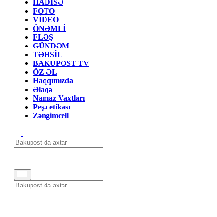
HADİSƏ
FOTO
VİDEO
ÖNƏMLİ
FLƏŞ
GÜNDƏM
TƏHSİL
BAKUPOST TV
ÖZ ƏL
Haqqımızda
Əlaqə
Namaz Vaxtları
Peşə etikası
Zəngimcell