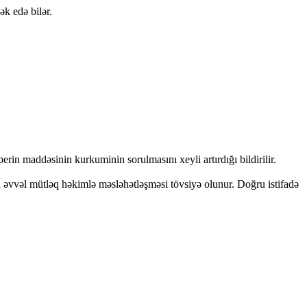
k edə bilər.
erin maddəsinin kurkuminin sorulmasını xeyli artırdığı bildirilir.
n əvvəl mütləq həkimlə məsləhətləşməsi tövsiyə olunur. Doğru istifadə