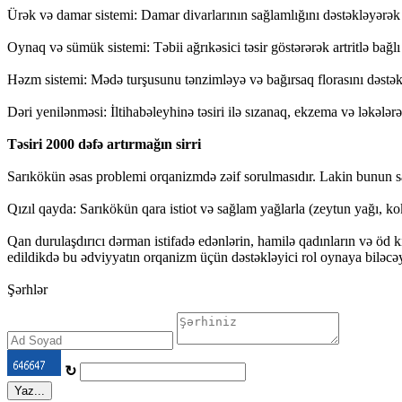
Ürək və damar sistemi: Damar divarlarının sağlamlığını dəstəkləyərək
Oynaq və sümük sistemi: Təbii ağrıkəsici təsir göstərərək artritlə bağlı
Həzm sistemi: Mədə turşusunu tənzimləyə və bağırsaq florasını dəstəklə
Dəri yenilənməsi: İltihabəleyhinə təsiri ilə sızanaq, ekzema və ləkələrə 
Təsiri 2000 dəfə artırmağın sirri
Sarıkökün əsas problemi orqanizmdə zəif sorulmasıdır. Lakin bunun sad
Qızıl qayda: Sarıkökün qara istiot və sağlam yağlarla (zeytun yağı, kok
Qan durulaşdırıcı dərman istifadə edənlərin, hamilə qadınların və öd
edildikdə bu ədviyyatın orqanizm üçün dəstəkləyici rol oynaya biləcəy
Şərhlər
↻
Yaz...