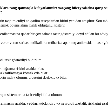
əklərə rəng qatmaqla kifayətlənmir: xərçəng hüceyrələrinə qarşı s
r?
ətin təqdim etdiyi ən qədim reseptlərdən birini yenidən araşdırır. Son 
əmək potensialına malik olduğunu göstərir.
ilənməsinə qədər bir çox sahədə təsir göstərdiyi qeyd edilən bu ədviyyat
rər verən sərbəst radikallarla mübarizə apararaq antioksidant təsir gös
təsir göstərdiyi bildirilir:
 uğrama riskini azalda bilər.
z) zəiflətməyə kömək edə bilər.
ərin məhv olunma prosesini dəstəkləyə bilər.
n sistemlərinə təsir etdiyi iddia olunur:
nmasını azalda, yaddaşı gücləndirə və nevroloji xəstəlik risklərini azal