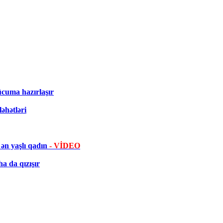
ücuma hazırlaşır
əhətləri
ən yaşlı qadın
- VİDEO
a da qızışır