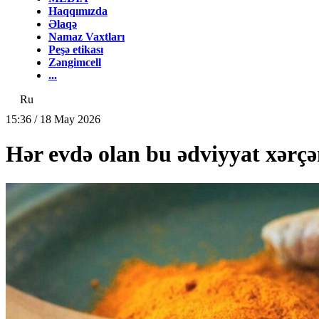
Haqqımızda
Əlaqə
Namaz Vaxtları
Peşə etikası
Zəngimcell
...
Ru
15:36 / 18 May 2026
Hər evdə olan bu ədviyyat xərç