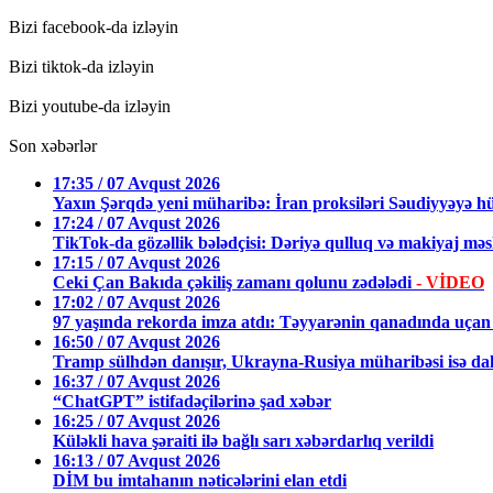
Bizi facebook-da izləyin
Bizi tiktok-da izləyin
Bizi youtube-da izləyin
Son xəbərlər
17:35 / 07 Avqust 2026
Yaxın Şərqdə yeni müharibə: İran proksiləri Səudiyyəyə h
17:24 / 07 Avqust 2026
TikTok-da gözəllik bələdçisi: Dəriyə qulluq və makiyaj məsl
17:15 / 07 Avqust 2026
Ceki Çan Bakıda çəkiliş zamanı qolunu zədələdi
- VİDEO
17:02 / 07 Avqust 2026
97 yaşında rekorda imza atdı: Təyyarənin qanadında uçan 
16:50 / 07 Avqust 2026
Tramp sülhdən danışır, Ukrayna-Rusiya müharibəsi isə dah
16:37 / 07 Avqust 2026
“ChatGPT” istifadəçilərinə şad xəbər
16:25 / 07 Avqust 2026
Küləkli hava şəraiti ilə bağlı sarı xəbərdarlıq verildi
16:13 / 07 Avqust 2026
DİM bu imtahanın nəticələrini elan etdi