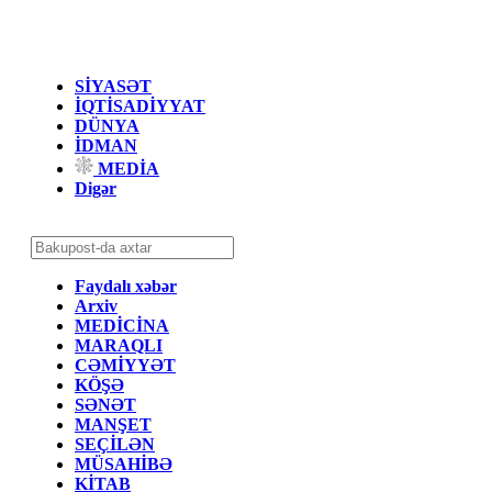
SİYASƏT
İQTİSADİYYAT
DÜNYA
İDMAN
MEDİA
Digər
Faydalı xəbər
Arxiv
MEDİCİNA
MARAQLI
CƏMİYYƏT
KÖŞƏ
SƏNƏT
MANŞET
SEÇİLƏN
MÜSAHİBƏ
KİTAB