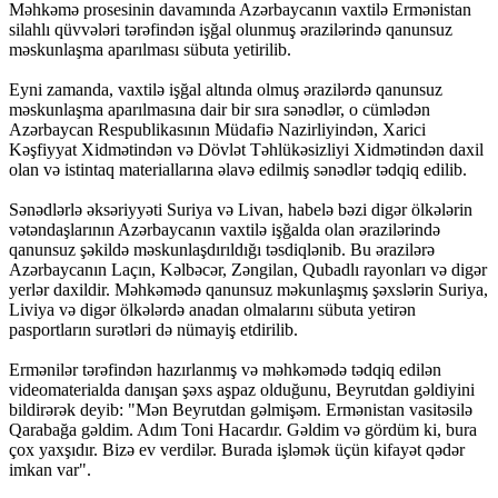
Məhkəmə prosesinin davamında Azərbaycanın vaxtilə Ermənistan
silahlı qüvvələri tərəfindən işğal olunmuş ərazilərində qanunsuz
məskunlaşma aparılması sübuta yetirilib.
Eyni zamanda, vaxtilə işğal altında olmuş ərazilərdə qanunsuz
məskunlaşma aparılmasına dair bir sıra sənədlər, o cümlədən
Azərbaycan Respublikasının Müdafiə Nazirliyindən, Xarici
Kəşfiyyat Xidmətindən və Dövlət Təhlükəsizliyi Xidmətindən daxil
olan və istintaq materiallarına əlavə edilmiş sənədlər tədqiq edilib.
Sənədlərlə əksəriyyəti Suriya və Livan, habelə bəzi digər ölkələrin
vətəndaşlarının Azərbaycanın vaxtilə işğalda olan ərazilərində
qanunsuz şəkildə məskunlaşdırıldığı təsdiqlənib. Bu ərazilərə
Azərbaycanın Laçın, Kəlbəcər, Zəngilan, Qubadlı rayonları və digər
yerlər daxildir. Məhkəmədə qanunsuz məkunlaşmış şəxslərin Suriya,
Liviya və digər ölkələrdə anadan olmalarını sübuta yetirən
pasportların surətləri də nümayiş etdirilib.
Ermənilər tərəfindən hazırlanmış və məhkəmədə tədqiq edilən
videomaterialda danışan şəxs aşpaz olduğunu, Beyrutdan gəldiyini
bildirərək deyib: "Mən Beyrutdan gəlmişəm. Ermənistan vasitəsilə
Qarabağa gəldim. Adım Toni Hacardır. Gəldim və gördüm ki, bura
çox yaxşıdır. Bizə ev verdilər. Burada işləmək üçün kifayət qədər
imkan var".