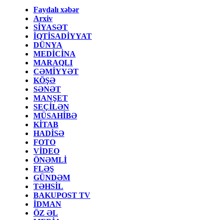
Faydalı xəbər
Arxiv
SİYASƏT
İQTİSADİYYAT
DÜNYA
MEDİCİNA
MARAQLI
CƏMİYYƏT
KÖŞƏ
SƏNƏT
MANŞET
SEÇİLƏN
MÜSAHİBƏ
KİTAB
HADİSƏ
FOTO
VİDEO
ÖNƏMLİ
FLƏŞ
GÜNDƏM
TƏHSİL
BAKUPOST TV
İDMAN
ÖZ ƏL