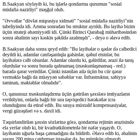
B.Saakyan söyləyib ki, bu işlərlə qondarma qurumun "sosial
müdafiə nazirliyi" məşğul olub.
"Əvvəllər "dövlət miqrasiya xidməti" "sosial müdafiə nazirliyi"nin
tabeliyində idi. Amma sonradan bu struktur ayrıldı. Bu layihə bizim
üçün strateji əhəmiyyətli idi. Çünki Birinci Qarabağ müharibəsindən
sonra əhalinin sayı kəskin şəkildə azalmışdı", - deyə o əlavə edib.
B.Saakyan daha sonra qeyd edib: "Bu layihələr o qədər də cəlbedici
deyildi ki, adamlar canfəşanlıqla gəlsinlər, qəbul etsinlər, bu
layihələrə cəlb olsunlar. Adamlar olurdu ki, gəlirdilər, ərazi ilə tanış
olurdular və sonra burada qalmamaq (məskunlaşmamaq - red.)
barədə qərar verirdilər. Çünki istənilən ailə üçün bu cür qərar
verməklə bağlı da müəyyən səbəblər var. İnfrastruktur, səhiyyə
təminatı, məktəblər olmalıdır".
O, qanunsuz məskunlaşdırma üçün gətirilən şəxslərə imtiyazların
verildiyini, onlarla bağlı bir sıra təşviqedici hərəkətlər icra
olunduğunu da etiraf edib. Bu sıraya müxtəlif kompensasiyalar,
vergi güzəştləri və s. daxil idi.
Təqsirləndirilən şəxsin sözlərinə görə, qondarma rejimin ərazisində
elə yerlər olub ki, bir kvadratkilometrdə bir nəfər yaşayıb. O,
layihənin uğurla başa çatmadığını da bildirib. Əlavə edib ki, əhalinin
sayını 200 minə çatdırmaq istəsələr də, bu mümkün olmayıb.