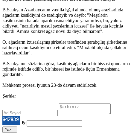
B.Saakyan Azərbaycanın vaxtilə işğal altında olmuş ərazilərində
ağacların kəsildiyini də təsdiqləyib və deyib: "Meşələrin
kəsilməsinin harada aparılmasına ehtiyac yaranırdısa, bu, yalnız
aidiyyəti "nazirliyin məsul şəxslərinin icazəsi" ilə həyata keçirilə
bilərdi. Amma konkret ağac növü də deyə bilmərəm".
O, ağacların ixtisaslaşmış şirkətlər tərəfindən şərabçılıq şirkətlərinə
satılmaq üçün kəsildiyini də etiraf edib: "Müxtəlif ölçüdə çəlləklər
hazırlayırdılar".
B.Saakyanın sözlərinə görə, kəsilmiş ağacların bir hissəsi qondarma
rejimdə istifadə edilib, bir hissəsi isə istifadə üçün Ermənistana
göndərilib.
Məhkəmə prosesi iyunun 23-də davam etdiriləcək.
Şərhlər
↻
Yaz...