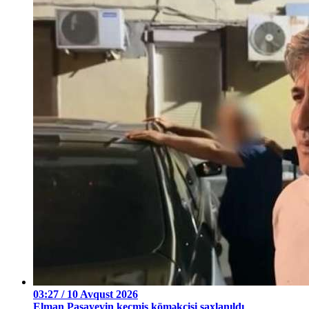
03:27 / 10 Avqust 2026
Elman Paşayevin keçmiş köməkçisi saxlanıldı