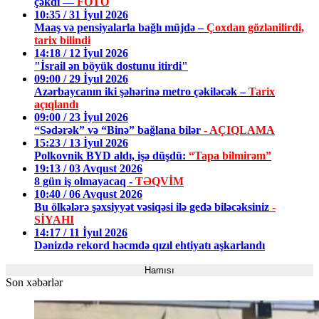
çəkdi —
FOTO
10:35 / 31 İyul 2026
Maaş və pensiyalarla bağlı müjdə –
Çoxdan gözlənilirdi,
tarix bilindi
14:18 / 12 İyul 2026
"İsrail ən böyük dostunu itirdi"
09:00 / 29 İyul 2026
Azərbaycanın iki şəhərinə metro çəkiləcək –
Tarix
açıqlandı
09:00 / 23 İyul 2026
“Sədərək” və “Binə” bağlana bilər
- AÇIQLAMA
15:23 / 13 İyul 2026
Polkovnik BYD aldı, işə düşdü:
“Tapa bilmirəm”
19:13 / 03 Avqust 2026
8 gün iş olmayacaq -
TƏQVİM
10:40 / 06 Avqust 2026
Bu ölkələrə şəxsiyyət vəsiqəsi ilə gedə biləcəksiniz
-
SİYAHI
14:17 / 11 İyul 2026
Dənizdə rekord həcmdə qızıl ehtiyatı aşkarlandı
Hamısı
Son xəbərlər