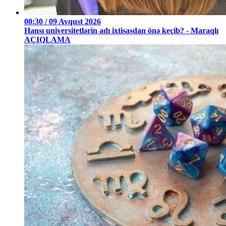
00:30 / 09 Avqust 2026
Hansı universitetlərin adı ixtisasdan önə keçib? - Maraqlı
AÇIQLAMA