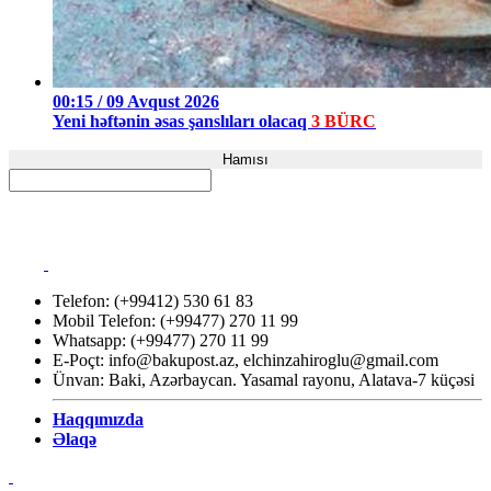
00:15 / 09 Avqust 2026
Yeni həftənin əsas şanslıları olacaq
3 BÜRC
Hamısı
Telefon: (+99412) 530 61 83
Mobil Telefon: (+99477) 270 11 99
Whatsapp: (+99477) 270 11 99
E-Poçt:
info@bakupost.az
,
elchinzahiroglu@gmail.com
Ünvan: Baki, Azərbaycan. Yasamal rayonu, Alatava-7 küçəsi
Haqqımızda
Əlaqə