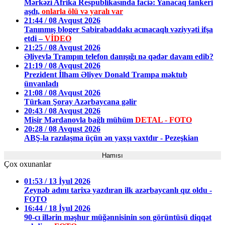
Mərkəzi Afrika Respublikasında faciə: Yanacaq tankeri
aşdı,
onlarla ölü və yaralı var
21:44 / 08 Avqust 2026
Tanınmış bloger Sabirabaddakı acınacaqlı vəziyyəti ifşa
etdi –
VİDEO
21:25 / 08 Avqust 2026
Əliyevlə Trampın telefon danışığı nə qədər davam edib?
21:19 / 08 Avqust 2026
Prezident İlham Əliyev Donald Trampa məktub
ünvanladı
21:08 / 08 Avqust 2026
Türkan Şoray Azərbaycana gəlir
20:43 / 08 Avqust 2026
Misir Mərdanovla bağlı mühüm
DETAL - FOTO
20:28 / 08 Avqust 2026
ABŞ-la razılaşma üçün ən yaxşı vaxtdır - Pezeşkian
Hamısı
Çox oxunanlar
01:53 / 13 İyul 2026
Zeynəb adını tarixə yazdıran ilk azərbaycanlı qız oldu -
FOTO
16:44 / 18 İyul 2026
90-cı illərin məşhur müğənnisinin son görüntüsü diqqət