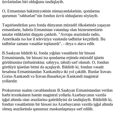
üzvlərindən biri olduğunu təsdiqləyib.
O, Ermənistan hakimiyyətinin nümayəndələrinin, qondarma
qurumun "rəhbərləri"nin fondun üzvü olduqlarını söyləyib.
Təqsirləndirilən şəxs fonda dünyanın müxtəlif ölkələrində yaşayan
ermənilərin, habelə Ermənistan vətəndaşı olan biznesmenlərin
ianələr etdiklərini diqqətə çatdırıb. "Avropa ərazisində radio,
Amerikada isə hər il televiziya vasitəsilə tədbirlər keçirilirdi. Bu
tədbirlər zamanı vəsaitlər toplanırdı", - deyə o əlavə edib.
B.Saakyan bildirib ki, fonda yığılan vəsaitlərin bir hissəsi
Ermənistanda, bir hissəsi isə qondarma rejimdə müxtəlif işlərin
görülməsinə (infrastruktur, səhiyyə, təhsil) sərf olunub. O, fondun
gördüyü işlərdən birini də açıqlayıb. Bildirib ki, fondun vəsaiti
hesabına Ermənistandan Xankəndiyə iki yol çəkilib. Bunlar İrəvan-
Gorus-Xankəndi və İrəvan-Basarkeçər-Xankəndi magistral
yollarıdır.
Prokurorun sualını cavablandıran B.Saakyan Ermənistandan verilən
hərbi texnikaların həmin magistral yollarla Azərbaycanın vaxtilə
işğal altında olan ərazilərinə gətirildiyini də təsdiqləyib. Bildirilib ki,
fondun vəsaitlərinin bir hissəsi isə Azərbaycanın vaxtilə işğal altında
olmuş ərazilərində qanunsuz məskunlaşmaya sərf edilib.