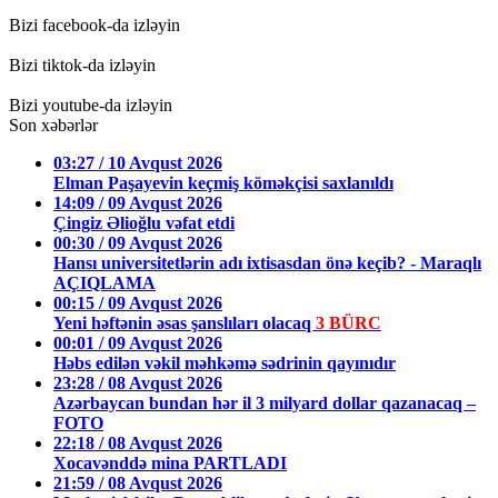
Bizi facebook-da izləyin
Bizi tiktok-da izləyin
Bizi youtube-da izləyin
Son xəbərlər
03:27 / 10 Avqust 2026
Elman Paşayevin keçmiş köməkçisi saxlanıldı
14:09 / 09 Avqust 2026
Çingiz Əlioğlu vəfat etdi
00:30 / 09 Avqust 2026
Hansı universitetlərin adı ixtisasdan önə keçib? - Maraqlı
AÇIQLAMA
00:15 / 09 Avqust 2026
Yeni həftənin əsas şanslıları olacaq
3 BÜRC
00:01 / 09 Avqust 2026
Həbs edilən vəkil məhkəmə sədrinin qayınıdır
23:28 / 08 Avqust 2026
Azərbaycan bundan hər il 3 milyard dollar qazanacaq –
FOTO
22:18 / 08 Avqust 2026
Xocavənddə mina PARTLADI
21:59 / 08 Avqust 2026