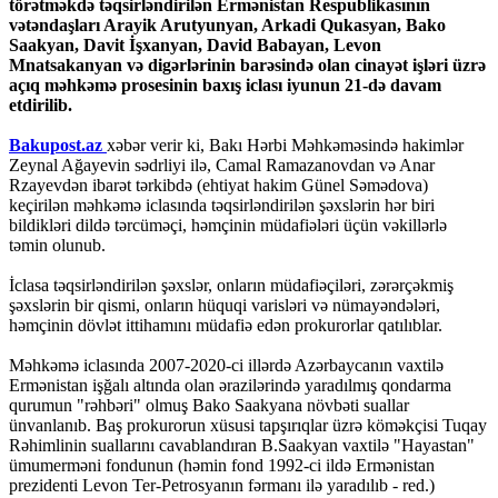
törətməkdə təqsirləndirilən Ermənistan Respublikasının
vətəndaşları Arayik Arutyunyan, Arkadi Qukasyan, Bako
Saakyan, Davit İşxanyan, David Babayan, Levon
Mnatsakanyan və digərlərinin barəsində olan cinayət işləri üzrə
açıq məhkəmə prosesinin baxış iclası iyunun 21-də davam
etdirilib.
Bakupost.az
xəbər verir ki, Bakı Hərbi Məhkəməsində hakimlər
Zeynal Ağayevin sədrliyi ilə, Camal Ramazanovdan və Anar
Rzayevdən ibarət tərkibdə (ehtiyat hakim Günel Səmədova)
keçirilən məhkəmə iclasında təqsirləndirilən şəxslərin hər biri
bildikləri dildə tərcüməçi, həmçinin müdafiələri üçün vəkillərlə
təmin olunub.
İclasa təqsirləndirilən şəxslər, onların müdafiəçiləri, zərərçəkmiş
şəxslərin bir qismi, onların hüquqi varisləri və nümayəndələri,
həmçinin dövlət ittihamını müdafiə edən prokurorlar qatılıblar.
Məhkəmə iclasında 2007-2020-ci illərdə Azərbaycanın vaxtilə
Ermənistan işğalı altında olan ərazilərində yaradılmış qondarma
qurumun "rəhbəri" olmuş Bako Saakyana növbəti suallar
ünvanlanıb. Baş prokurorun xüsusi tapşırıqlar üzrə köməkçisi Tuqay
Rəhimlinin suallarını cavablandıran B.Saakyan vaxtilə "Hayastan"
ümumerməni fondunun (həmin fond 1992-ci ildə Ermənistan
prezidenti Levon Ter-Petrosyanın fərmanı ilə yaradılıb - red.)