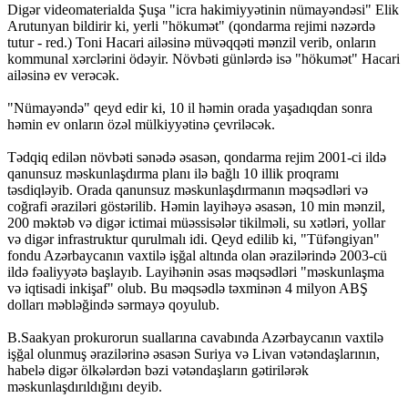
Digər videomaterialda Şuşa "icra hakimiyyətinin nümayəndəsi" Elik
Arutunyan bildirir ki, yerli "hökumət" (qondarma rejimi nəzərdə
tutur - red.) Toni Hacari ailəsinə müvəqqəti mənzil verib, onların
kommunal xərclərini ödəyir. Növbəti günlərdə isə "hökumət" Hacari
ailəsinə ev verəcək.
"Nümayəndə" qeyd edir ki, 10 il həmin orada yaşadıqdan sonra
həmin ev onların özəl mülkiyyətinə çevriləcək.
Tədqiq edilən növbəti sənədə əsasən, qondarma rejim 2001-ci ildə
qanunsuz məskunlaşdırma planı ilə bağlı 10 illik proqramı
təsdiqləyib. Orada qanunsuz məskunlaşdırmanın məqsədləri və
coğrafi əraziləri göstərilib. Həmin layihəyə əsasən, 10 min mənzil,
200 məktəb və digər ictimai müəssisələr tikilməli, su xətləri, yollar
və digər infrastruktur qurulmalı idi. Qeyd edilib ki, "Tüfəngiyan"
fondu Azərbaycanın vaxtilə işğal altında olan ərazilərində 2003-cü
ildə fəaliyyətə başlayıb. Layihənin əsas məqsədləri "məskunlaşma
və iqtisadi inkişaf" olub. Bu məqsədlə təxminən 4 milyon ABŞ
dolları məbləğində sərmayə qoyulub.
B.Saakyan prokurorun suallarına cavabında Azərbaycanın vaxtilə
işğal olunmuş ərazilərinə əsasən Suriya və Livan vətəndaşlarının,
habelə digər ölkələrdən bəzi vətəndaşların gətirilərək
məskunlaşdırıldığını deyib.