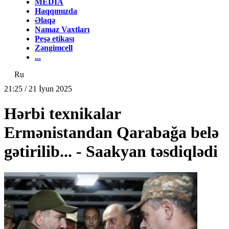
MEDİA
Haqqımızda
Əlaqə
Namaz Vaxtları
Peşə etikası
Zəngimcell
...
Ru
21:25 / 21 İyun 2025
Hərbi texnikalar
Ermənistandan Qarabağa belə
gətirilib... - Saakyan təsdiqlədi