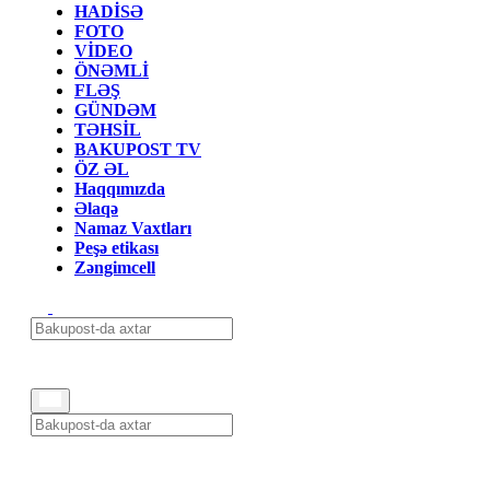
HADİSƏ
FOTO
VİDEO
ÖNƏMLİ
FLƏŞ
GÜNDƏM
TƏHSİL
BAKUPOST TV
ÖZ ƏL
Haqqımızda
Əlaqə
Namaz Vaxtları
Peşə etikası
Zəngimcell