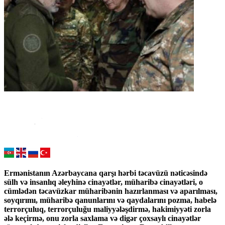
Ermənistanın Azərbaycana qarşı hərbi təcavüzü nəticəsində
sülh və insanlıq əleyhinə cinayətlər, müharibə cinayətləri, o
cümlədən təcavüzkar müharibənin hazırlanması və aparılması,
soyqırımı, müharibə qanunlarını və qaydalarını pozma, habelə
terrorçuluq, terrorçuluğu maliyyələşdirmə, hakimiyyəti zorla
ələ keçirmə, onu zorla saxlama və digər çoxsaylı cinayətlər