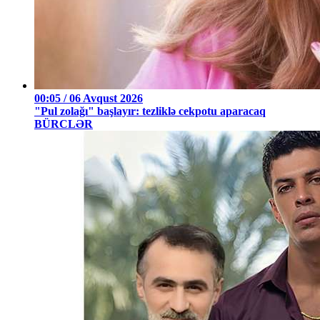
00:05 / 06 Avqust 2026
"Pul zolağı" başlayır: tezliklə cekpotu aparacaq
BÜRCLƏR