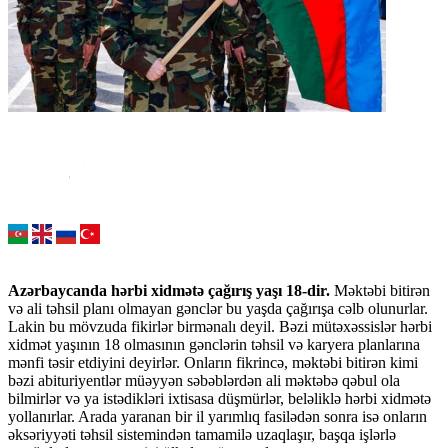
Azərbaycanda hərbi xidmətə çağırış yaşı 18-dir.
Məktəbi bitirən
və ali təhsil planı olmayan gənclər bu yaşda çağırışa cəlb olunurlar.
Lakin bu mövzuda fikirlər birmənalı deyil. Bəzi mütəxəssislər hərbi
xidmət yaşının 18 olmasının gənclərin təhsil və karyera planlarına
mənfi təsir etdiyini deyirlər. Onların fikrincə, məktəbi bitirən kimi
bəzi abituriyentlər müəyyən səbəblərdən ali məktəbə qəbul ola
bilmirlər və ya istədikləri ixtisasa düşmürlər, beləliklə hərbi xidmətə
yollanırlar. Arada yaranan bir il yarımlıq fasilədən sonra isə onların
əksəriyyəti təhsil sistemindən tamamilə uzaqlaşır, başqa işlərlə