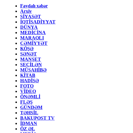
Faydalı xəbər
Arxiv
SİYASƏT
İQTİSADİYYAT
DÜNYA
MEDİCİNA
MARAQLI
CƏMİYYƏT
KÖŞƏ
SƏNƏT
MANŞET
SEÇİLƏN
MÜSAHİBƏ
KİTAB
HADİSƏ
FOTO
VİDEO
ÖNƏMLİ
FLƏŞ
GÜNDƏM
TƏHSİL
BAKUPOST TV
İDMAN
ÖZ ƏL