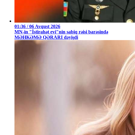
01:36 / 06 Avqust 2026
MN-in "İstirahət evi"nin sabiq rəisi barəsində
MƏHKƏMƏ QƏRARI dəyişdi