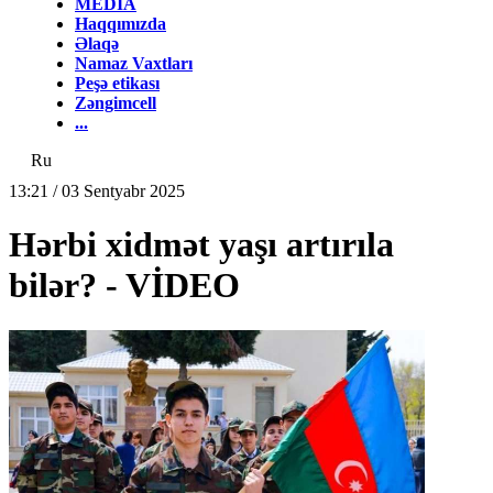
MEDİA
Haqqımızda
Əlaqə
Namaz Vaxtları
Peşə etikası
Zəngimcell
...
Ru
13:21 / 03 Sentyabr 2025
Hərbi xidmət yaşı artırıla
bilər? - VİDEO