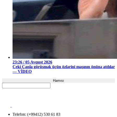
23:26 / 05 Avqust 2026
Ceki Çanla görüşmək üçün özlərini maşının önünə atdılar
— VİDEO
Hamısı
Telefon: (+99412) 530 61 83