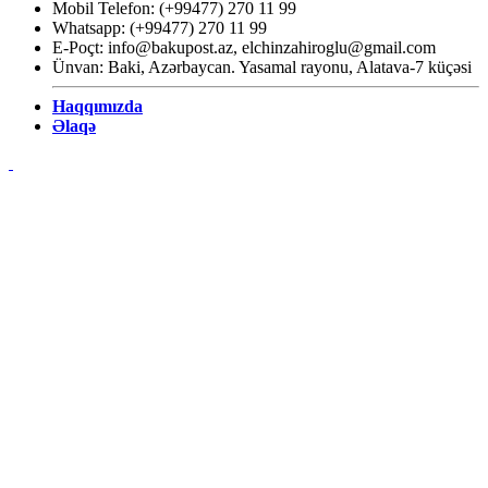
Mobil Telefon: (+99477) 270 11 99
Whatsapp: (+99477) 270 11 99
E-Poçt:
info@bakupost.az
,
elchinzahiroglu@gmail.com
Ünvan: Baki, Azərbaycan. Yasamal rayonu, Alatava-7 küçəsi
Haqqımızda
Əlaqə