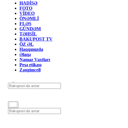
HADİSƏ
FOTO
VİDEO
ÖNƏMLİ
FLƏŞ
GÜNDƏM
TƏHSİL
BAKUPOST TV
ÖZ ƏL
Haqqımızda
Əlaqə
Namaz Vaxtları
Peşə etikası
Zəngimcell