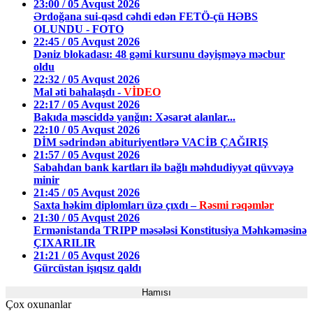
23:00 / 05 Avqust 2026
Ərdoğana sui-qəsd cəhdi edən FETÖ-çü HƏBS
OLUNDU - FOTO
22:45 / 05 Avqust 2026
Dəniz blokadası: 48 gəmi kursunu dəyişməyə məcbur
oldu
22:32 / 05 Avqust 2026
Mal əti bahalaşdı -
VİDEO
22:17 / 05 Avqust 2026
Bakıda məsciddə yanğın: Xəsarət alanlar...
22:10 / 05 Avqust 2026
DİM sədrindən abituriyentlərə VACİB ÇAĞIRIŞ
21:57 / 05 Avqust 2026
Sabahdan bank kartları ilə bağlı məhdudiyyət qüvvəyə
minir
21:45 / 05 Avqust 2026
Saxta həkim diplomları üzə çıxdı –
Rəsmi rəqəmlər
21:30 / 05 Avqust 2026
Ermənistanda TRIPP məsələsi Konstitusiya Məhkəməsinə
ÇIXARILIR
21:21 / 05 Avqust 2026
Gürcüstan işıqsız qaldı
Hamısı
Çox oxunanlar