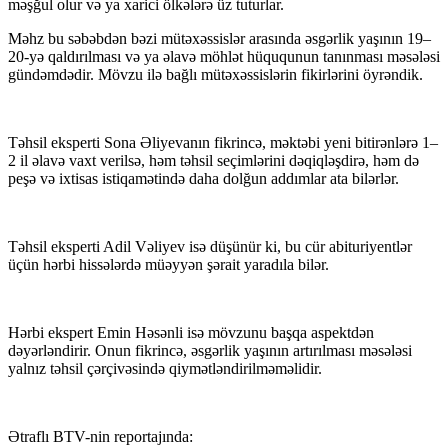
məşğul olur və ya xarici ölkələrə üz tuturlar.
Məhz bu səbəbdən bəzi mütəxəssislər arasında əsgərlik yaşının 19–
20-yə qaldırılması və ya əlavə möhlət hüququnun tanınması məsələsi
gündəmdədir. Mövzu ilə bağlı mütəxəssislərin fikirlərini öyrəndik.
Təhsil eksperti Sona Əliyevanın fikrincə, məktəbi yeni bitirənlərə 1–
2 il əlavə vaxt verilsə, həm təhsil seçimlərini dəqiqləşdirə, həm də
peşə və ixtisas istiqamətində daha dolğun addımlar ata bilərlər.
Təhsil eksperti Adil Vəliyev isə düşünür ki, bu cür abituriyentlər
üçün hərbi hissələrdə müəyyən şərait yaradıla bilər.
Hərbi ekspert Emin Həsənli isə mövzunu başqa aspektdən
dəyərləndirir. Onun fikrincə, əsgərlik yaşının artırılması məsələsi
yalnız təhsil çərçivəsində qiymətləndirilməməlidir.
Ətraflı BTV-nin reportajında: