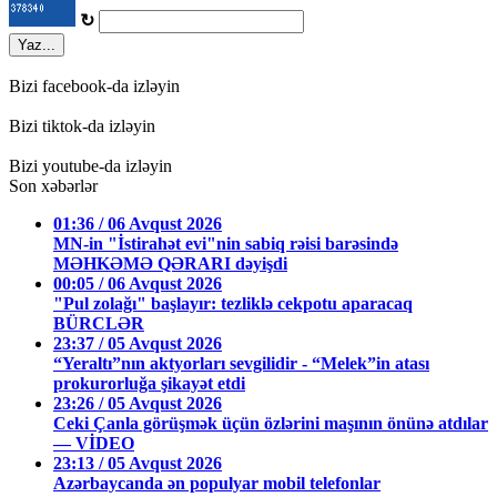
↻
Yaz...
Bizi facebook-da izləyin
Bizi tiktok-da izləyin
Bizi youtube-da izləyin
Son xəbərlər
01:36 / 06 Avqust 2026
MN-in "İstirahət evi"nin sabiq rəisi barəsində
MƏHKƏMƏ QƏRARI dəyişdi
00:05 / 06 Avqust 2026
"Pul zolağı" başlayır: tezliklə cekpotu aparacaq
BÜRCLƏR
23:37 / 05 Avqust 2026
“Yeraltı”nın aktyorları sevgilidir - “Melek”in atası
prokurorluğa şikayət etdi
23:26 / 05 Avqust 2026
Ceki Çanla görüşmək üçün özlərini maşının önünə atdılar
— VİDEO
23:13 / 05 Avqust 2026
Azərbaycanda ən populyar mobil telefonlar