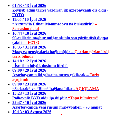
01:53 / 13 İyul 2026
Zeynəb adını tarixə yazdıran ilk azərbaycanlı qız oldu -
FOTO
11:05 / 10 İyul 2026
“Arzum”la Etibar Məmmədovu nə birləşdirir?
–
Sensasion detal
16:44 / 18 İyul 2026
90-cı illərin məşhur müğənnisinin son görüntüsü diqqət
çəkdi —
FOTO
10:35 / 31 İyul 2026
Maaş və pensiyalarla bağlı müjdə –
Çoxdan gözlənilirdi,
tarix bilindi
14:18 / 12 İyul 2026
"İsrail ən böyük dostunu itirdi"
09:00 / 29 İyul 2026
Azərbaycanın iki şəhərinə metro çəkiləcək –
Tarix
açıqlandı
09:00 / 23 İyul 2026
“Sədərək” və “Binə” bağlana bilər
- AÇIQLAMA
15:23 / 13 İyul 2026
Polkovnik BYD aldı, işə düşdü:
“Tapa bilmirəm”
22:47 / 10 İyul 2026
Azərbaycanda yeni rüsum müəyyənləşir - 70 manat
19:13 / 03 Avqust 2026