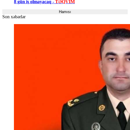
8 gün iş olmayacaq -
TƏQVİM
Hamısı
Son xəbərlər