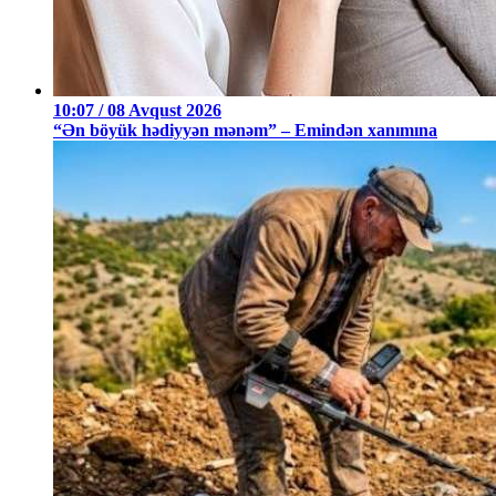
10:07 / 08 Avqust 2026
“Ən böyük hədiyyən mənəm” – Emindən xanımına