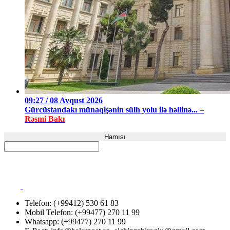
09:27 / 08 Avqust 2026
Gürcüstandakı münaqişənin sülh yolu ilə həllinə...
–
Rəsmi Bakı
Hamısı
Telefon: (+99412) 530 61 83
Mobil Telefon: (+99477) 270 11 99
Whatsapp: (+99477) 270 11 99