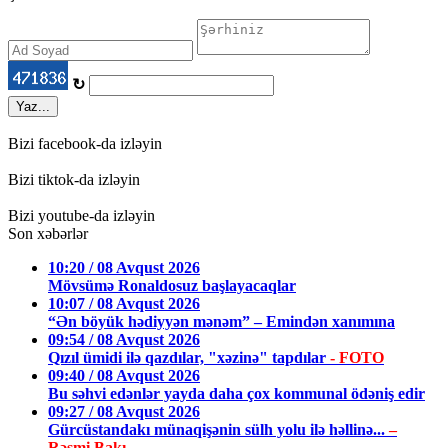
↻
Yaz...
Bizi facebook-da izləyin
Bizi tiktok-da izləyin
Bizi youtube-da izləyin
Son xəbərlər
10:20 / 08 Avqust 2026
Mövsümə Ronaldosuz başlayacaqlar
10:07 / 08 Avqust 2026
“Ən böyük hədiyyən mənəm” – Emindən xanımına
09:54 / 08 Avqust 2026
Qızıl ümidi ilə qazdılar, "xəzinə" tapdılar
- FOTO
09:40 / 08 Avqust 2026
Bu səhvi edənlər yayda daha çox kommunal ödəniş edir
09:27 / 08 Avqust 2026
Gürcüstandakı münaqişənin sülh yolu ilə həllinə...
–
Rəsmi Bakı