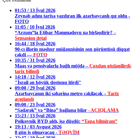
01:53 / 13 İyul 2026
Zeynəb adını tarixə yazdıran ilk azərbaycanlı qız oldu -
FOTO
11:05 / 10 İyul 2026
“Arzum”la Etibar Məmmədovu nə birləşdirir?
–
Sensasion detal
16:44 / 18 İyul 2026
90-cı illərin məşhur müğənnisinin son görüntüsü diqqət
çəkdi —
FOTO
10:35 / 31 İyul 2026
Maaş və pensiyalarla bağlı müjdə –
Çoxdan gözlənilirdi,
tarix bilindi
14:18 / 12 İyul 2026
"İsrail ən böyük dostunu itirdi"
09:00 / 29 İyul 2026
Azərbaycanın iki şəhərinə metro çəkiləcək –
Tarix
açıqlandı
09:00 / 23 İyul 2026
“Sədərək” və “Binə” bağlana bilər
- AÇIQLAMA
15:23 / 13 İyul 2026
Polkovnik BYD aldı, işə düşdü:
“Tapa bilmirəm”
19:13 / 03 Avqust 2026
8 gün iş olmayacaq -
TƏQVİM
22:47 / 10 İyul 2026