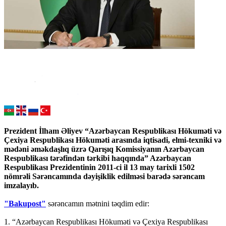
Prezident İlham Əliyev “Azərbaycan Respublikası Hökuməti və
Çexiya Respublikası Hökuməti arasında iqtisadi, elmi-texniki və
mədəni əməkdaşlıq üzrə Qarışıq Komissiyanın Azərbaycan
Respublikası tərəfindən tərkibi haqqında” Azərbaycan
Respublikası Prezidentinin 2011-ci il 13 may tarixli 1502
nömrəli Sərəncamında dəyişiklik edilməsi barədə sərəncam
imzalayıb.
"Bakupost"
sərəncamın mətnini təqdim edir:
1. “Azərbaycan Respublikası Hökuməti və Çexiya Respublikası