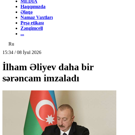
MEDİA
Haqqımızda
Əlaqə
Namaz Vaxtları
Peşə etikası
Zəngimcell
...
Ru
15:34 / 08 İyul 2026
İlham Əliyev daha bir
sərəncam imzaladı