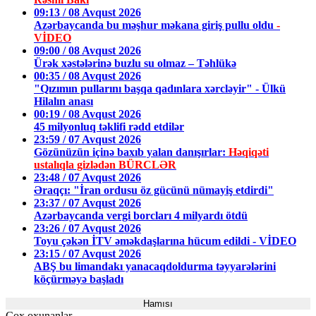
09:13 / 08 Avqust 2026
Azərbaycanda bu məşhur məkana giriş pullu oldu
-
VİDEO
09:00 / 08 Avqust 2026
Ürək xəstələrinə buzlu su olmaz – Təhlükə
00:35 / 08 Avqust 2026
"Qızımın pullarını başqa qadınlara xərcləyir" - Ülkü
Hilalın anası
00:19 / 08 Avqust 2026
45 milyonluq təklifi rədd etdilər
23:59 / 07 Avqust 2026
Gözünüzün içinə baxıb yalan danışırlar:
Həqiqəti
ustalıqla gizlədən BÜRCLƏR
23:48 / 07 Avqust 2026
Əraqçı: "İran ordusu öz gücünü nümayiş etdirdi"
23:37 / 07 Avqust 2026
Azərbaycanda vergi borcları 4 milyardı ötdü
23:26 / 07 Avqust 2026
Toyu çəkən İTV əməkdaşlarına hücum edildi - VİDEO
23:15 / 07 Avqust 2026
ABŞ bu limandakı yanacaqdoldurma təyyarələrini
köçürməyə başladı
Hamısı
Çox oxunanlar