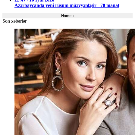
Azərbaycanda yeni rüsum müəyyənləşir - 70 manat
Hamısı
Son xəbərlər