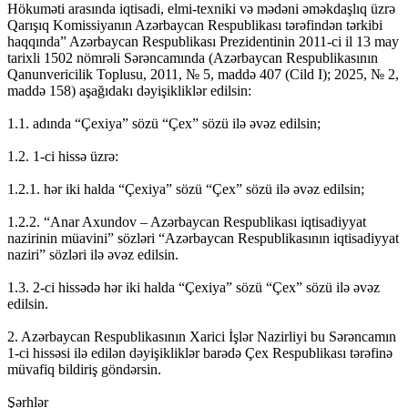
Hökuməti arasında iqtisadi, elmi-texniki və mədəni əməkdaşlıq üzrə
Qarışıq Komissiyanın Azərbaycan Respublikası tərəfindən tərkibi
haqqında” Azərbaycan Respublikası Prezidentinin 2011-ci il 13 may
tarixli 1502 nömrəli Sərəncamında (Azərbaycan Respublikasının
Qanunvericilik Toplusu, 2011, № 5, maddə 407 (Cild I); 2025, № 2,
maddə 158) aşağıdakı dəyişikliklər edilsin:
1.1. adında “Çexiya” sözü “Çex” sözü ilə əvəz edilsin;
1.2. 1-ci hissə üzrə:
1.2.1. hər iki halda “Çexiya” sözü “Çex” sözü ilə əvəz edilsin;
1.2.2. “Anar Axundov – Azərbaycan Respublikası iqtisadiyyat
nazirinin müavini” sözləri “Azərbaycan Respublikasının iqtisadiyyat
naziri” sözləri ilə əvəz edilsin.
1.3. 2-ci hissədə hər iki halda “Çexiya” sözü “Çex” sözü ilə əvəz
edilsin.
2. Azərbaycan Respublikasının Xarici İşlər Nazirliyi bu Sərəncamın
1-ci hissəsi ilə edilən dəyişikliklər barədə Çex Respublikası tərəfinə
müvafiq bildiriş göndərsin.
Şərhlər