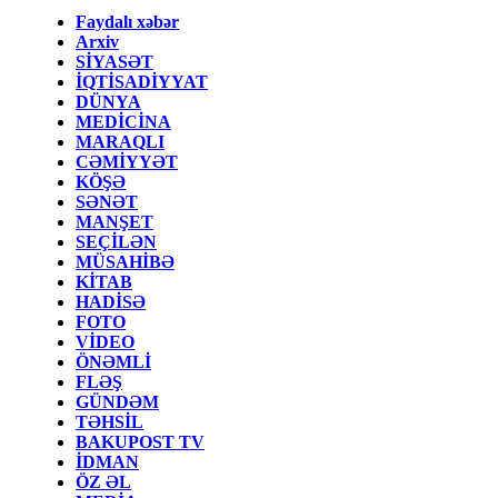
Faydalı xəbər
Arxiv
SİYASƏT
İQTİSADİYYAT
DÜNYA
MEDİCİNA
MARAQLI
CƏMİYYƏT
KÖŞƏ
SƏNƏT
MANŞET
SEÇİLƏN
MÜSAHİBƏ
KİTAB
HADİSƏ
FOTO
VİDEO
ÖNƏMLİ
FLƏŞ
GÜNDƏM
TƏHSİL
BAKUPOST TV
İDMAN
ÖZ ƏL