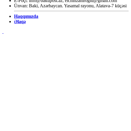
E-Poçt:
info@bakupost.az
,
elchinzahiroglu@gmail.com
Ünvan: Baki, Azərbaycan. Yasamal rayonu, Alatava-7 küçəsi
Haqqımızda
Əlaqə