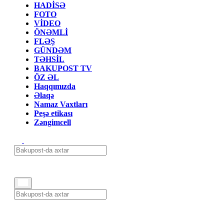
HADİSƏ
FOTO
VİDEO
ÖNƏMLİ
FLƏŞ
GÜNDƏM
TƏHSİL
BAKUPOST TV
ÖZ ƏL
Haqqımızda
Əlaqə
Namaz Vaxtları
Peşə etikası
Zəngimcell