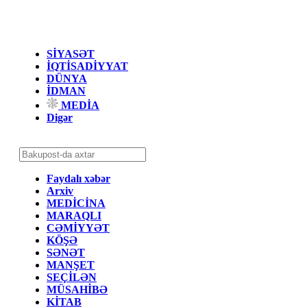
SİYASƏT
İQTİSADİYYAT
DÜNYA
İDMAN
MEDİA
Digər
Faydalı xəbər
Arxiv
MEDİCİNA
MARAQLI
CƏMİYYƏT
KÖŞƏ
SƏNƏT
MANŞET
SEÇİLƏN
MÜSAHİBƏ
KİTAB