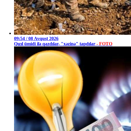
09:54 / 08 Avqust 2026
Qızıl ümidi ilə qazdılar, "xəzinə" tapdılar
- FOTO