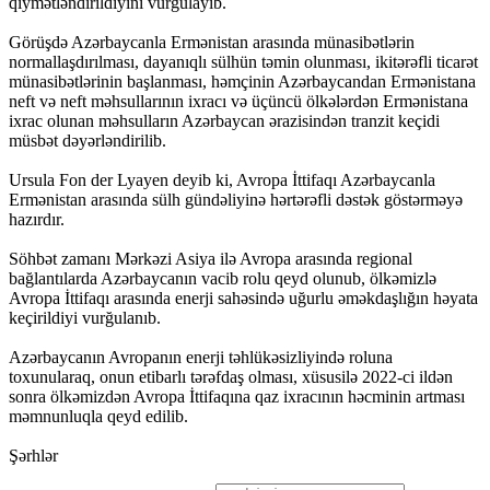
qiymətləndirildiyini vurğulayıb.
Görüşdə Azərbaycanla Ermənistan arasında münasibətlərin
normallaşdırılması, dayanıqlı sülhün təmin olunması, ikitərəfli ticarət
münasibətlərinin başlanması, həmçinin Azərbaycandan Ermənistana
neft və neft məhsullarının ixracı və üçüncü ölkələrdən Ermənistana
ixrac olunan məhsulların Azərbaycan ərazisindən tranzit keçidi
müsbət dəyərləndirilib.
Ursula Fon der Lyayen deyib ki, Avropa İttifaqı Azərbaycanla
Ermənistan arasında sülh gündəliyinə hərtərəfli dəstək göstərməyə
hazırdır.
Söhbət zamanı Mərkəzi Asiya ilə Avropa arasında regional
bağlantılarda Azərbaycanın vacib rolu qeyd olunub, ölkəmizlə
Avropa İttifaqı arasında enerji sahəsində uğurlu əməkdaşlığın həyata
keçirildiyi vurğulanıb.
Azərbaycanın Avropanın enerji təhlükəsizliyində roluna
toxunularaq, onun etibarlı tərəfdaş olması, xüsusilə 2022-ci ildən
sonra ölkəmizdən Avropa İttifaqına qaz ixracının həcminin artması
məmnunluqla qeyd edilib.
Şərhlər