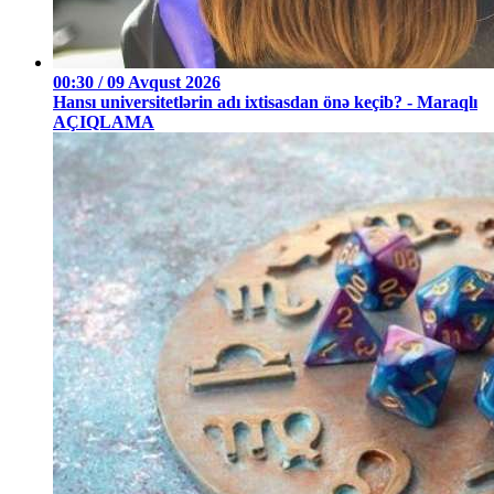
00:30 / 09 Avqust 2026
Hansı universitetlərin adı ixtisasdan önə keçib? - Maraqlı
AÇIQLAMA