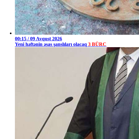
00:15 / 09 Avqust 2026
Yeni həftənin əsas şanslıları olacaq
3 BÜRC