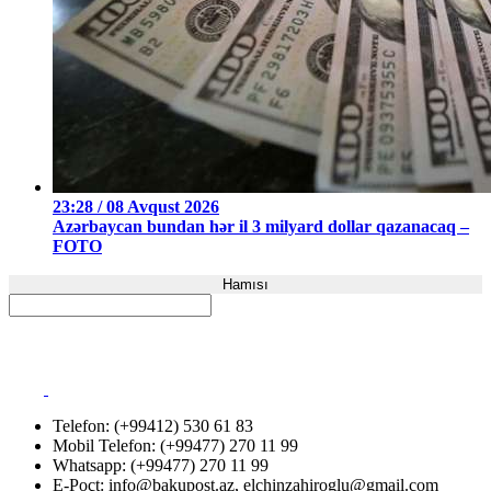
23:28 / 08 Avqust 2026
Azərbaycan bundan hər il 3 milyard dollar qazanacaq –
FOTO
Hamısı
Telefon: (+99412) 530 61 83
Mobil Telefon: (+99477) 270 11 99
Whatsapp: (+99477) 270 11 99
E-Poçt:
info@bakupost.az
,
elchinzahiroglu@gmail.com