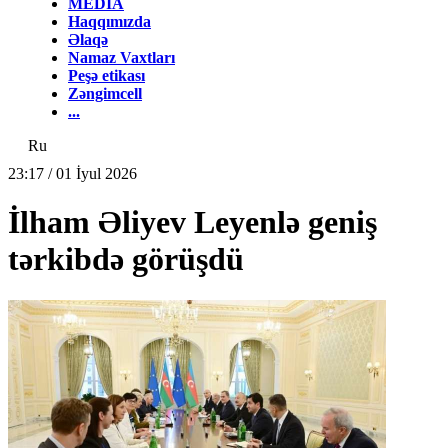
MEDİA
Haqqımızda
Əlaqə
Namaz Vaxtları
Peşə etikası
Zəngimcell
...
Ru
23:17 / 01 İyul 2026
İlham Əliyev Leyenlə geniş
tərkibdə görüşdü