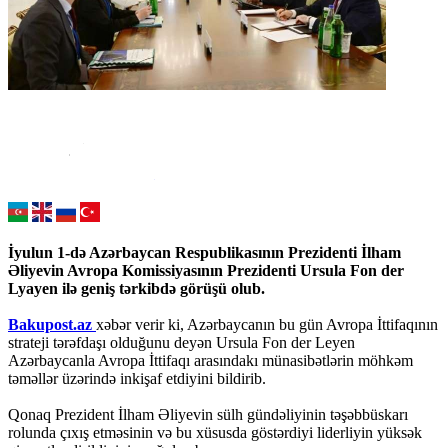
İyulun 1-də Azərbaycan Respublikasının Prezidenti İlham
Əliyevin Avropa Komissiyasının Prezidenti Ursula Fon der
Lyayen ilə geniş tərkibdə görüşü olub.
Bakupost.az
xəbər verir ki, Azərbaycanın bu gün Avropa İttifaqının
strateji tərəfdaşı olduğunu deyən Ursula Fon der Leyen
Azərbaycanla Avropa İttifaqı arasındakı münasibətlərin möhkəm
təməllər üzərində inkişaf etdiyini bildirib.
Qonaq Prezident İlham Əliyevin sülh gündəliyinin təşəbbüskarı
rolunda çıxış etməsinin və bu xüsusda göstərdiyi liderliyin yüksək