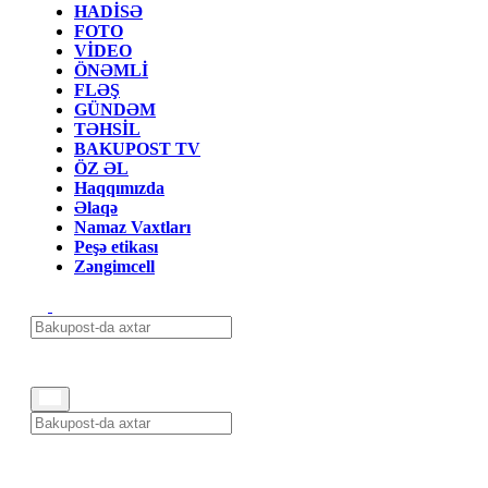
HADİSƏ
FOTO
VİDEO
ÖNƏMLİ
FLƏŞ
GÜNDƏM
TƏHSİL
BAKUPOST TV
ÖZ ƏL
Haqqımızda
Əlaqə
Namaz Vaxtları
Peşə etikası
Zəngimcell