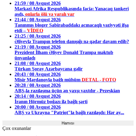
21:59 / 08 Avqust 2026
Mərkəzi Afrika Respublikasında faciə: Yanacaq tankeri
aşdı,
onlarla ölü və yaralı var
21:44 / 08 Avqust 2026
Tanınmış bloger Sabirabaddakı acınacaqlı vəziyyəti ifşa
etdi –
VİDEO
21:25 / 08 Avqust 2026
Əliyevlə Trampın telefon danışığı nə qədər davam edib?
21:19 / 08 Avqust 2026
Prezident İlham Əliyev Donald Trampa məktub
ünvanladı
21:08 / 08 Avqust 2026
Türkan Şoray Azərbaycana gəlir
20:43 / 08 Avqust 2026
Misir Mərdanovla bağlı mühüm
DETAL - FOTO
20:28 / 08 Avqust 2026
ABŞ-la razılaşma üçün ən yaxşı vaxtdır - Pezeşkian
20:14 / 08 Avqust 2026
İranın Hörmüz boğazı ilə bağlı şərti
20:00 / 08 Avqust 2026
ABŞ və Ukrayna "Patriot"la bağlı razılaşdı: Hər ay...
Hamısı
Çox oxunanlar