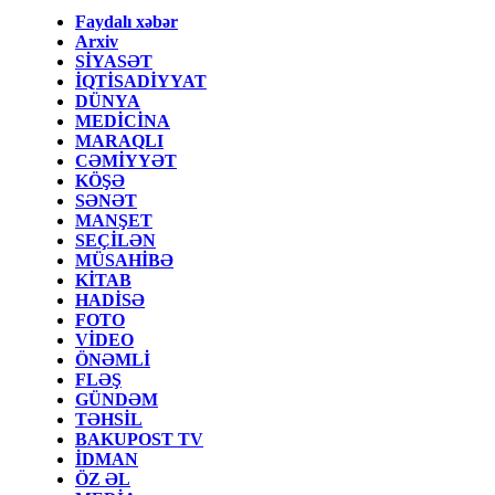
Faydalı xəbər
Arxiv
SİYASƏT
İQTİSADİYYAT
DÜNYA
MEDİCİNA
MARAQLI
CƏMİYYƏT
KÖŞƏ
SƏNƏT
MANŞET
SEÇİLƏN
MÜSAHİBƏ
KİTAB
HADİSƏ
FOTO
VİDEO
ÖNƏMLİ
FLƏŞ
GÜNDƏM
TƏHSİL
BAKUPOST TV
İDMAN
ÖZ ƏL