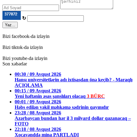
↻
Yaz...
Bizi facebook-da izləyin
Bizi tiktok-da izləyin
Bizi youtube-da izləyin
Son xəbərlər
00:30 / 09 Avqust 2026
Hansı universitetlərin adı ixtisasdan önə keçib? - Maraqlı
AÇIQLAMA
00:15 / 09 Avqust 2026
Yeni həftənin əsas şanslıları olacaq
3 BÜRC
00:01 / 09 Avqust 2026
Həbs edilən vəkil məhkəmə sədrinin qayınıdır
23:28 / 08 Avqust 2026
Azərbaycan bundan hər il 3 milyard dollar qazanacaq –
FOTO
22:18 / 08 Avqust 2026
Xocavənddə mina PARTLADI