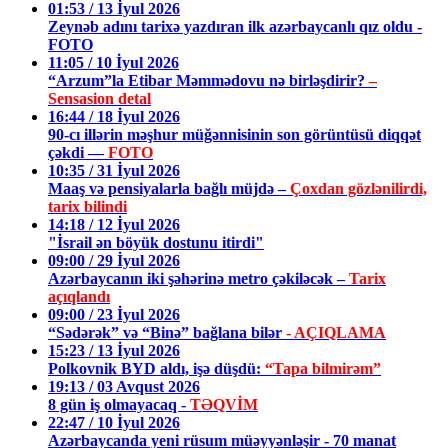
01:53 / 13 İyul 2026
Zeynəb adını tarixə yazdıran ilk azərbaycanlı qız oldu -
FOTO
11:05 / 10 İyul 2026
“Arzum”la Etibar Məmmədovu nə birləşdirir?
–
Sensasion detal
16:44 / 18 İyul 2026
90-cı illərin məşhur müğənnisinin son görüntüsü diqqət
çəkdi —
FOTO
10:35 / 31 İyul 2026
Maaş və pensiyalarla bağlı müjdə –
Çoxdan gözlənilirdi,
tarix bilindi
14:18 / 12 İyul 2026
"İsrail ən böyük dostunu itirdi"
09:00 / 29 İyul 2026
Azərbaycanın iki şəhərinə metro çəkiləcək –
Tarix
açıqlandı
09:00 / 23 İyul 2026
“Sədərək” və “Binə” bağlana bilər
- AÇIQLAMA
15:23 / 13 İyul 2026
Polkovnik BYD aldı, işə düşdü:
“Tapa bilmirəm”
19:13 / 03 Avqust 2026
8 gün iş olmayacaq -
TƏQVİM
22:47 / 10 İyul 2026
Azərbaycanda yeni rüsum müəyyənləşir - 70 manat