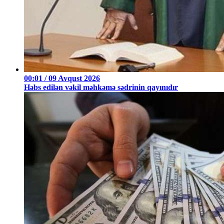
00:01 / 09 Avqust 2026
Həbs edilən vəkil məhkəmə sədrinin qayınıdır