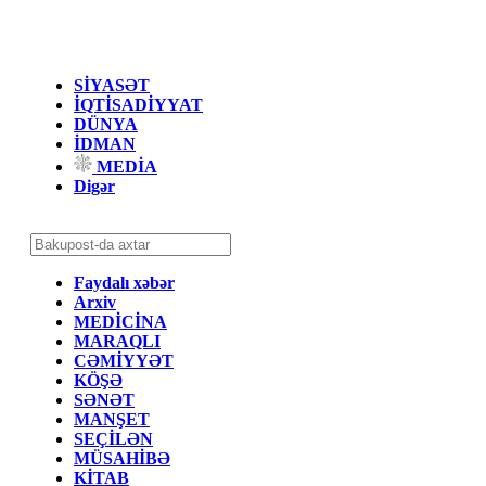
SİYASƏT
İQTİSADİYYAT
DÜNYA
İDMAN
MEDİA
Digər
Faydalı xəbər
Arxiv
MEDİCİNA
MARAQLI
CƏMİYYƏT
KÖŞƏ
SƏNƏT
MANŞET
SEÇİLƏN
MÜSAHİBƏ
KİTAB