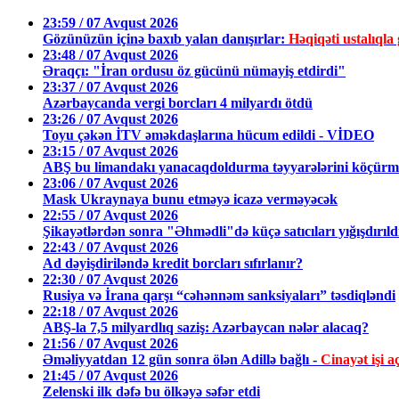
23:59 / 07 Avqust 2026
Gözünüzün içinə baxıb yalan danışırlar:
Həqiqəti ustalıq
23:48 / 07 Avqust 2026
Əraqçı: "İran ordusu öz gücünü nümayiş etdirdi"
23:37 / 07 Avqust 2026
Azərbaycanda vergi borcları 4 milyardı ötdü
23:26 / 07 Avqust 2026
Toyu çəkən İTV əməkdaşlarına hücum edildi - VİDEO
23:15 / 07 Avqust 2026
ABŞ bu limandakı yanacaqdoldurma təyyarələrini köçürmə
23:06 / 07 Avqust 2026
Mask Ukraynaya bunu etməyə icazə verməyəcək
22:55 / 07 Avqust 2026
Şikayətlərdən sonra "Əhmədli"də küçə satıcıları yığışdırıl
22:43 / 07 Avqust 2026
Ad dəyişdiriləndə kredit borcları sıfırlanır?
22:30 / 07 Avqust 2026
Rusiya və İrana qarşı “cəhənnəm sanksiyaları” təsdiqləndi
22:18 / 07 Avqust 2026
ABŞ-la 7,5 milyardlıq saziş: Azərbaycan nələr alacaq?
21:56 / 07 Avqust 2026
Əməliyyatdan 12 gün sonra ölən Adillə bağlı -
Cinayət işi aç
21:45 / 07 Avqust 2026
Zelenski ilk dəfə bu ölkəyə səfər etdi