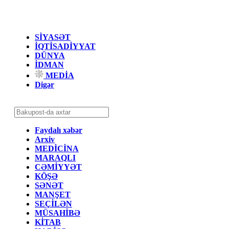
SİYASƏT
İQTİSADİYYAT
DÜNYA
İDMAN
MEDİA
Digər
Faydalı xəbər
Arxiv
MEDİCİNA
MARAQLI
CƏMİYYƏT
KÖŞƏ
SƏNƏT
MANŞET
SEÇİLƏN
MÜSAHİBƏ
KİTAB