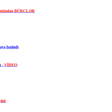
la gizlədən BÜRCLƏR
yə başladı
dı
- VİDEO
ıldı