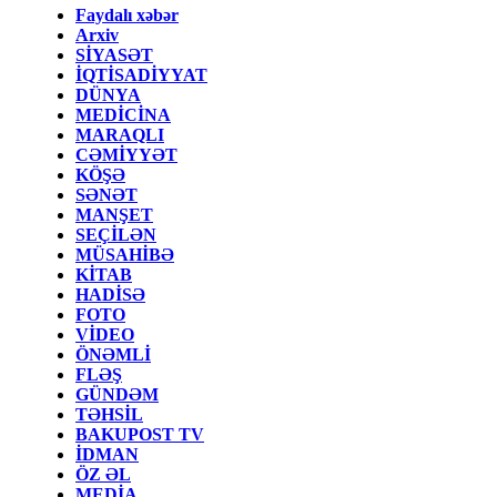
Faydalı xəbər
Arxiv
SİYASƏT
İQTİSADİYYAT
DÜNYA
MEDİCİNA
MARAQLI
CƏMİYYƏT
KÖŞƏ
SƏNƏT
MANŞET
SEÇİLƏN
MÜSAHİBƏ
KİTAB
HADİSƏ
FOTO
VİDEO
ÖNƏMLİ
FLƏŞ
GÜNDƏM
TƏHSİL
BAKUPOST TV
İDMAN
ÖZ ƏL
MEDİA