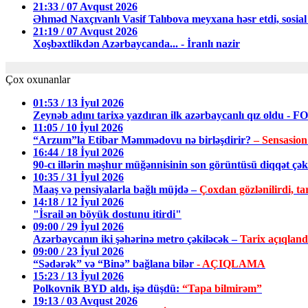
21:33 / 07 Avqust 2026
Əhməd Naxçıvanlı Vasif Talıbova meyxana həsr etdi, sosial 
21:19 / 07 Avqust 2026
Xoşbəxtlikdən Azərbaycanda... - İranlı nazir
Çox oxunanlar
01:53 / 13 İyul 2026
Zeynəb adını tarixə yazdıran ilk azərbaycanlı qız oldu - 
11:05 / 10 İyul 2026
“Arzum”la Etibar Məmmədovu nə birləşdirir?
– Sensasion
16:44 / 18 İyul 2026
90-cı illərin məşhur müğənnisinin son görüntüsü diqqət ç
10:35 / 31 İyul 2026
Maaş və pensiyalarla bağlı müjdə –
Çoxdan gözlənilirdi, tar
14:18 / 12 İyul 2026
"İsrail ən böyük dostunu itirdi"
09:00 / 29 İyul 2026
Azərbaycanın iki şəhərinə metro çəkiləcək –
Tarix açıqland
09:00 / 23 İyul 2026
“Sədərək” və “Binə” bağlana bilər
- AÇIQLAMA
15:23 / 13 İyul 2026
Polkovnik BYD aldı, işə düşdü:
“Tapa bilmirəm”
19:13 / 03 Avqust 2026