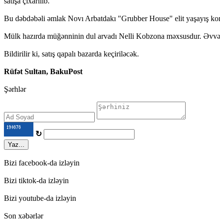
satışa çıxarılıb.
Bu dəbdəbəli əmlak Novı Arbatdakı "Grubber House" elit yaşayış komp
Mülk hazırda müğənninin dul arvadı Nelli Kobzona məxsusdur. Əvvəlcə
Bildirilir ki, satış qapalı bazarda keçiriləcək.
Rüfət Sultan, BakuPost
Şərhlər
↻
Yaz...
Bizi facebook-da izləyin
Bizi tiktok-da izləyin
Bizi youtube-da izləyin
Son xəbərlər