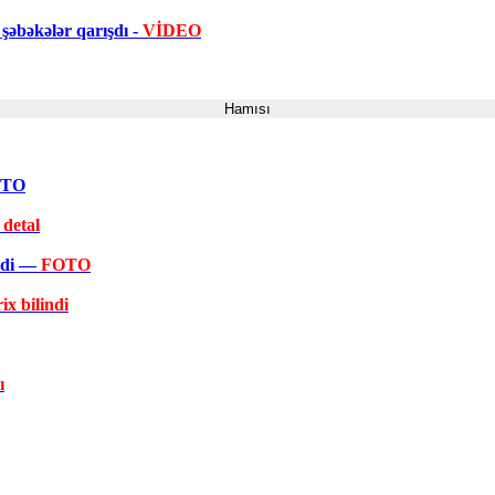
şəbəkələr qarışdı -
VİDEO
Hamısı
FOTO
 detal
əkdi —
FOTO
ix bilindi
ı