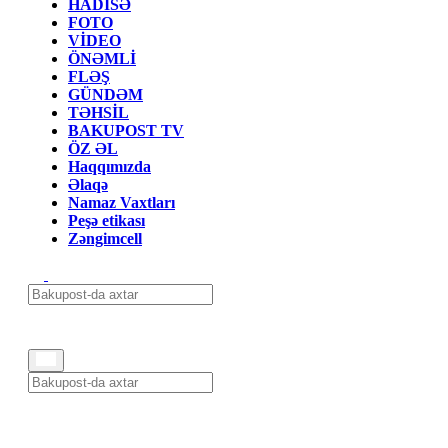
HADİSƏ
FOTO
VİDEO
ÖNƏMLİ
FLƏŞ
GÜNDƏM
TƏHSİL
BAKUPOST TV
ÖZ ƏL
Haqqımızda
Əlaqə
Namaz Vaxtları
Peşə etikası
Zəngimcell