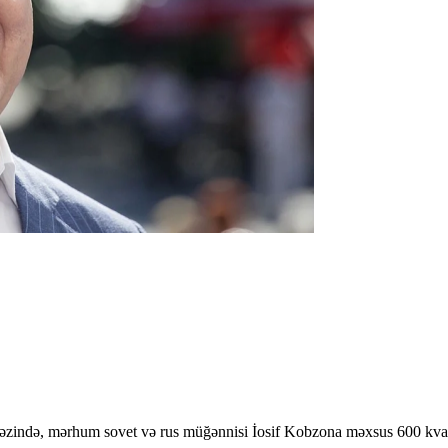
rkəzində, mərhum sovet və rus müğənnisi İosif Kobzona məxsus 600 kva