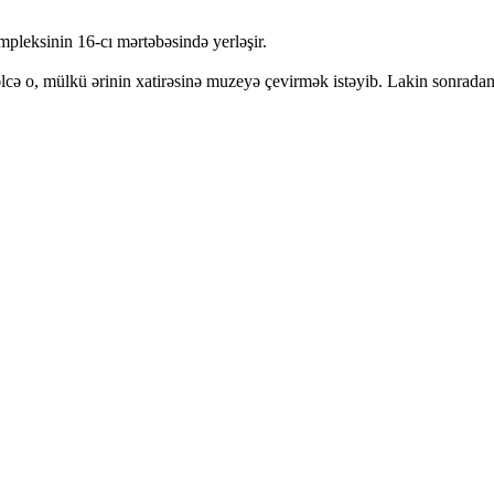
leksinin 16-cı mərtəbəsində yerləşir.
 o, mülkü ərinin xatirəsinə muzeyə çevirmək istəyib. Lakin sonradan f