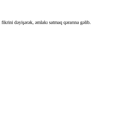
ikrini dəyişərək, əmlakı satmaq qərarına gəlib.