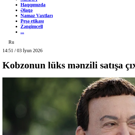
Haqqımızda
Əlaqə
Namaz Vaxtları
Peşə etikası
Zəngimcell
...
Ru
14:51 / 03 İyun 2026
Kobzonun lüks mənzili satışa çıx