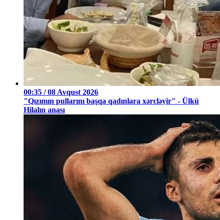
00:35 / 08 Avqust 2026
"Qızımın pullarını başqa qadınlara xərcləyir" - Ülkü
Hilalın anası