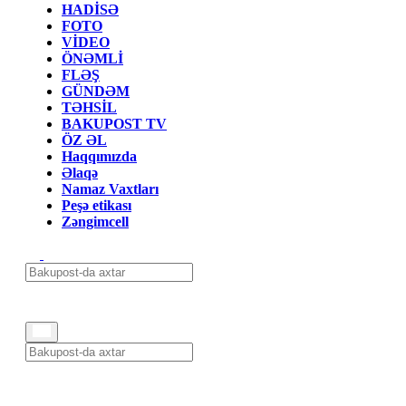
HADİSƏ
FOTO
VİDEO
ÖNƏMLİ
FLƏŞ
GÜNDƏM
TƏHSİL
BAKUPOST TV
ÖZ ƏL
Haqqımızda
Əlaqə
Namaz Vaxtları
Peşə etikası
Zəngimcell