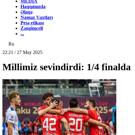
MEDİA
Haqqımızda
Əlaqə
Namaz Vaxtları
Peşə etikası
Zəngimcell
...
Ru
22:21 / 27 May 2025
Millimiz sevindirdi: 1/4 finalda