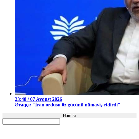
23:48 / 07 Avqust 2026
Əraqçı: "İran ordusu öz gücünü nümayiş etdirdi"
Hamısı