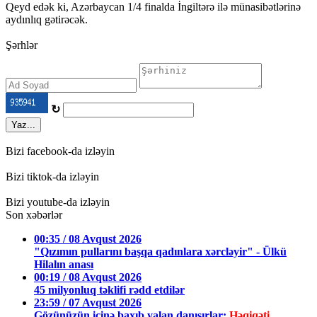
Qeyd edək ki, Azərbaycan 1/4 finalda İngiltərə ilə münasibətlərinə
aydınlıq gətirəcək.
Şərhlər
↻
Yaz...
Bizi facebook-da izləyin
Bizi tiktok-da izləyin
Bizi youtube-da izləyin
Son xəbərlər
00:35 / 08 Avqust 2026
"Qızımın pullarını başqa qadınlara xərcləyir" - Ülkü
Hilalın anası
00:19 / 08 Avqust 2026
45 milyonluq təklifi rədd etdilər
23:59 / 07 Avqust 2026
Gözünüzün içinə baxıb yalan danışırlar:
Həqiqəti