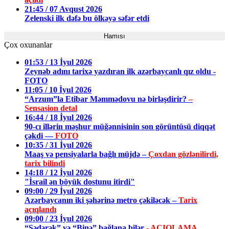
21:45 / 07 Avqust 2026
Zelenski ilk dəfə bu ölkəyə səfər etdi
Hamısı
Çox oxunanlar
01:53 / 13 İyul 2026
Zeynəb adını tarixə yazdıran ilk azərbaycanlı qız oldu -
FOTO
11:05 / 10 İyul 2026
“Arzum”la Etibar Məmmədovu nə birləşdirir?
–
Sensasion detal
16:44 / 18 İyul 2026
90-cı illərin məşhur müğənnisinin son görüntüsü diqqət
çəkdi —
FOTO
10:35 / 31 İyul 2026
Maaş və pensiyalarla bağlı müjdə –
Çoxdan gözlənilirdi,
tarix bilindi
14:18 / 12 İyul 2026
"İsrail ən böyük dostunu itirdi"
09:00 / 29 İyul 2026
Azərbaycanın iki şəhərinə metro çəkiləcək –
Tarix
açıqlandı
09:00 / 23 İyul 2026
“Sədərək” və “Binə” bağlana bilər
- AÇIQLAMA