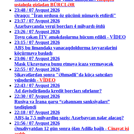
ustalıqla gizlədən BÜRCLƏR
23:48 / 07 Avqust 2026
Əraqçı: "İran ordusu öz gücünü nümayiş etdirdi"
23:37 / 07 Avqust 2026
Azərbaycanda vergi borcları 4 milyardı ötdü
23:26 / 07 Avqust 2026
Toyu çəkən İTV əməkdaşlarına hücum edildi - VİDEO
23:15 / 07 Avqust 2026
ABŞ bu limandakı yanacaqdoldurma təyyarələrini
köçürməyə başladı
23:06 / 07 Avqust 2026
Mask Ukraynaya bunu etməyə icazə verməyəcək
22:55 / 07 Avqust 2026
Şikayətlərdən sonra "Əhmədli"də küçə satıcıları
yığışdırıldı
- VİDEO
22:43 / 07 Avqust 2026
Ad dəyişdiriləndə kredit borcları sıfırlanır?
22:30 / 07 Avqust 2026
Rusiya və İrana qarşı “cəhənnəm sanksiyaları”
təsdiqləndi
22:18 / 07 Avqust 2026
ABŞ-la 7,5 milyardlıq saziş: Azərbaycan nələr alacaq?
21:56 / 07 Avqust 2026
Əməliyyatdan 12 gün sonra ölən Adillə bağlı -
Cinayət işi
açıldı