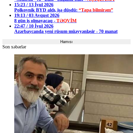
15:23 / 13 İyul 2026
Polkovnik BYD aldı, işə düşdü:
“Tapa bilmirəm”
19:13 / 03 Avqust 2026
8 gün iş olmayacaq -
TƏQVİM
22:47 / 10 İyul 2026
Azərbaycanda yeni rüsum müəyyənləşir - 70 manat
Hamısı
Son xəbərlər