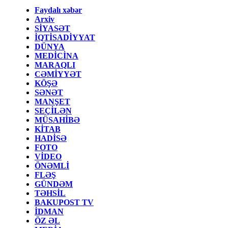
Faydalı xəbər
Arxiv
SİYASƏT
İQTİSADİYYAT
DÜNYA
MEDİCİNA
MARAQLI
CƏMİYYƏT
KÖŞƏ
SƏNƏT
MANŞET
SEÇİLƏN
MÜSAHİBƏ
KİTAB
HADİSƏ
FOTO
VİDEO
ÖNƏMLİ
FLƏŞ
GÜNDƏM
TƏHSİL
BAKUPOST TV
İDMAN
ÖZ ƏL