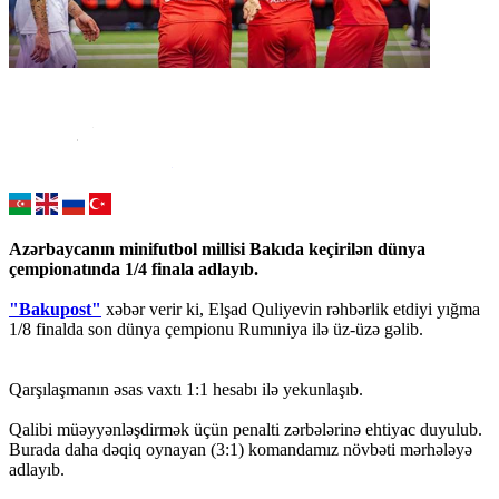
Azərbaycanın minifutbol millisi Bakıda keçirilən dünya
çempionatında 1/4 finala adlayıb.
"Bakupost"
xəbər verir ki, Elşad Quliyevin rəhbərlik etdiyi yığma
1/8 finalda son dünya çempionu Rumıniya ilə üz-üzə gəlib.
Qarşılaşmanın əsas vaxtı 1:1 hesabı ilə yekunlaşıb.
Qalibi müəyyənləşdirmək üçün penalti zərbələrinə ehtiyac duyulub.
Burada daha dəqiq oynayan (3:1) komandamız növbəti mərhələyə
adlayıb.