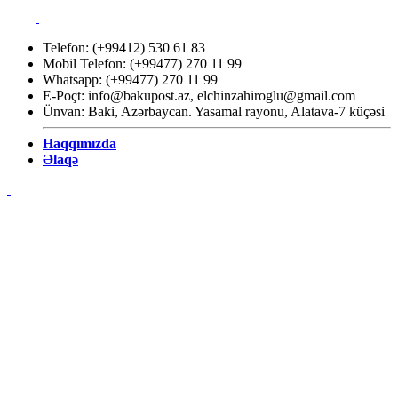
Telefon: (+99412) 530 61 83
Mobil Telefon: (+99477) 270 11 99
Whatsapp: (+99477) 270 11 99
E-Poçt:
info@bakupost.az
,
elchinzahiroglu@gmail.com
Ünvan: Baki, Azərbaycan. Yasamal rayonu, Alatava-7 küçəsi
Haqqımızda
Əlaqə