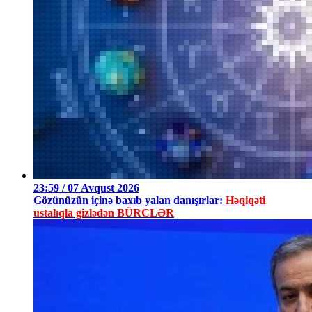
23:59 / 07 Avqust 2026
Gözünüzün içinə baxıb yalan danışırlar:
Həqiqəti
ustalıqla gizlədən BÜRCLƏR