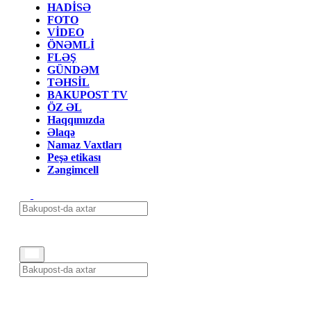
HADİSƏ
FOTO
VİDEO
ÖNƏMLİ
FLƏŞ
GÜNDƏM
TƏHSİL
BAKUPOST TV
ÖZ ƏL
Haqqımızda
Əlaqə
Namaz Vaxtları
Peşə etikası
Zəngimcell