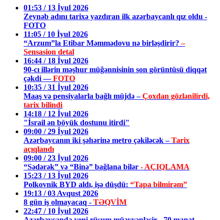
01:53 / 13 İyul 2026
Zeynəb adını tarixə yazdıran ilk azərbaycanlı qız oldu -
FOTO
11:05 / 10 İyul 2026
“Arzum”la Etibar Məmmədovu nə birləşdirir?
–
Sensasion detal
16:44 / 18 İyul 2026
90-cı illərin məşhur müğənnisinin son görüntüsü diqqət
çəkdi —
FOTO
10:35 / 31 İyul 2026
Maaş və pensiyalarla bağlı müjdə –
Çoxdan gözlənilirdi,
tarix bilindi
14:18 / 12 İyul 2026
"İsrail ən böyük dostunu itirdi"
09:00 / 29 İyul 2026
Azərbaycanın iki şəhərinə metro çəkiləcək –
Tarix
açıqlandı
09:00 / 23 İyul 2026
“Sədərək” və “Binə” bağlana bilər
- AÇIQLAMA
15:23 / 13 İyul 2026
Polkovnik BYD aldı, işə düşdü:
“Tapa bilmirəm”
19:13 / 03 Avqust 2026
8 gün iş olmayacaq -
TƏQVİM
22:47 / 10 İyul 2026
Azərbaycanda yeni rüsum müəyyənləşir - 70 manat