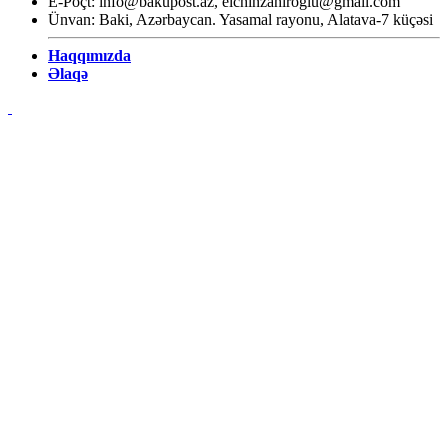
E-Poçt:
info@bakupost.az
,
elchinzahiroglu@gmail.com
Ünvan: Baki, Azərbaycan. Yasamal rayonu, Alatava-7 küçəsi
Haqqımızda
Əlaqə