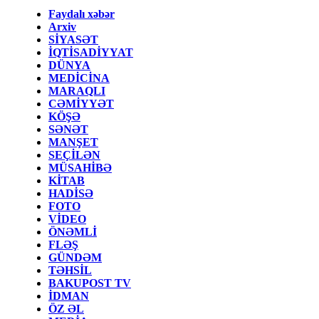
Faydalı xəbər
Arxiv
SİYASƏT
İQTİSADİYYAT
DÜNYA
MEDİCİNA
MARAQLI
CƏMİYYƏT
KÖŞƏ
SƏNƏT
MANŞET
SEÇİLƏN
MÜSAHİBƏ
KİTAB
HADİSƏ
FOTO
VİDEO
ÖNƏMLİ
FLƏŞ
GÜNDƏM
TƏHSİL
BAKUPOST TV
İDMAN
ÖZ ƏL