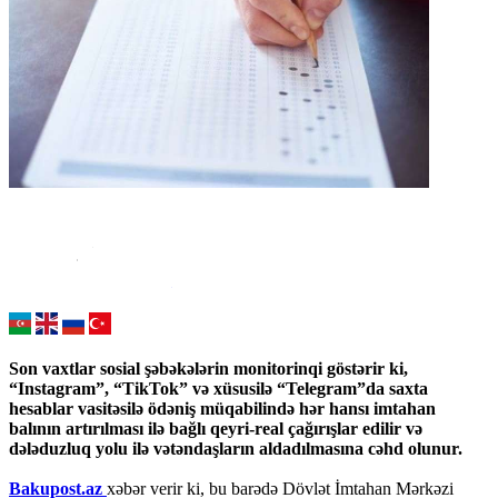
Son vaxtlar sosial şəbəkələrin monitorinqi göstərir ki,
“Instagram”, “TikTok” və xüsusilə “Telegram”da saxta
hesablar vasitəsilə ödəniş müqabilində hər hansı imtahan
balının artırılması ilə bağlı qeyri-real çağırışlar edilir və
dələduzluq yolu ilə vətəndaşların aldadılmasına cəhd olunur.
Bakupost.az
xəbər verir ki, bu barədə Dövlət İmtahan Mərkəzi