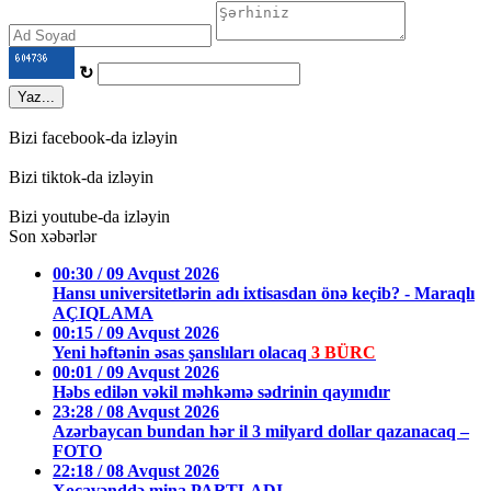
↻
Yaz...
Bizi facebook-da izləyin
Bizi tiktok-da izləyin
Bizi youtube-da izləyin
Son xəbərlər
00:30 / 09 Avqust 2026
Hansı universitetlərin adı ixtisasdan önə keçib? - Maraqlı
AÇIQLAMA
00:15 / 09 Avqust 2026
Yeni həftənin əsas şanslıları olacaq
3 BÜRC
00:01 / 09 Avqust 2026
Həbs edilən vəkil məhkəmə sədrinin qayınıdır
23:28 / 08 Avqust 2026
Azərbaycan bundan hər il 3 milyard dollar qazanacaq –
FOTO
22:18 / 08 Avqust 2026
Xocavənddə mina PARTLADI