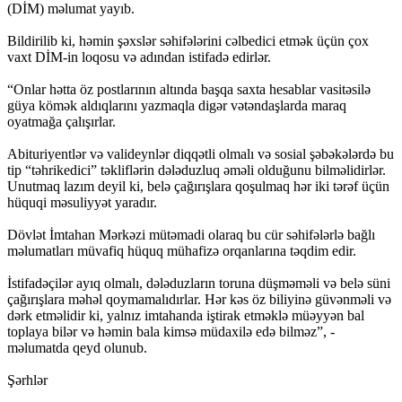
(DİM) məlumat yayıb.
Bildirilib ki, həmin şəxslər səhifələrini cəlbedici etmək üçün çox
vaxt DİM-in loqosu və adından istifadə edirlər.
“Onlar hətta öz postlarının altında başqa saxta hesablar vasitəsilə
güya kömək aldıqlarını yazmaqla digər vətəndaşlarda maraq
oyatmağa çalışırlar.
Abituriyentlər və valideynlər diqqətli olmalı və sosial şəbəkələrdə bu
tip “təhrikedici” təkliflərin dələduzluq əməli olduğunu bilməlidirlər.
Unutmaq lazım deyil ki, belə çağırışlara qoşulmaq hər iki tərəf üçün
hüquqi məsuliyyət yaradır.
Dövlət İmtahan Mərkəzi mütəmadi olaraq bu cür səhifələrlə bağlı
məlumatları müvafiq hüquq mühafizə orqanlarına təqdim edir.
İstifadəçilər ayıq olmalı, dələduzların toruna düşməməli və belə süni
çağırışlara məhəl qoymamalıdırlar. Hər kəs öz biliyinə güvənməli və
dərk etməlidir ki, yalnız imtahanda iştirak etməklə müəyyən bal
toplaya bilər və həmin bala kimsə müdaxilə edə bilməz”, -
məlumatda qeyd olunub.
Şərhlər