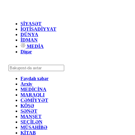
SİYASƏT
İQTİSADİYYAT
DÜNYA
İDMAN
MEDİA
Digər
Faydalı xəbər
Arxiv
MEDİCİNA
MARAQLI
CƏMİYYƏT
KÖŞƏ
SƏNƏT
MANŞET
SEÇİLƏN
MÜSAHİBƏ
KİTAB