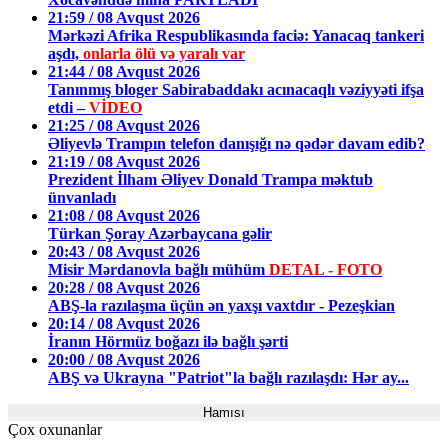
21:59 / 08 Avqust 2026
Mərkəzi Afrika Respublikasında faciə: Yanacaq tankeri
aşdı,
onlarla ölü və yaralı var
21:44 / 08 Avqust 2026
Tanınmış bloger Sabirabaddakı acınacaqlı vəziyyəti ifşa
etdi –
VİDEO
21:25 / 08 Avqust 2026
Əliyevlə Trampın telefon danışığı nə qədər davam edib?
21:19 / 08 Avqust 2026
Prezident İlham Əliyev Donald Trampa məktub
ünvanladı
21:08 / 08 Avqust 2026
Türkan Şoray Azərbaycana gəlir
20:43 / 08 Avqust 2026
Misir Mərdanovla bağlı mühüm
DETAL - FOTO
20:28 / 08 Avqust 2026
ABŞ-la razılaşma üçün ən yaxşı vaxtdır - Pezeşkian
20:14 / 08 Avqust 2026
İranın Hörmüz boğazı ilə bağlı şərti
20:00 / 08 Avqust 2026
ABŞ və Ukrayna "Patriot"la bağlı razılaşdı: Hər ay...
Hamısı
Çox oxunanlar