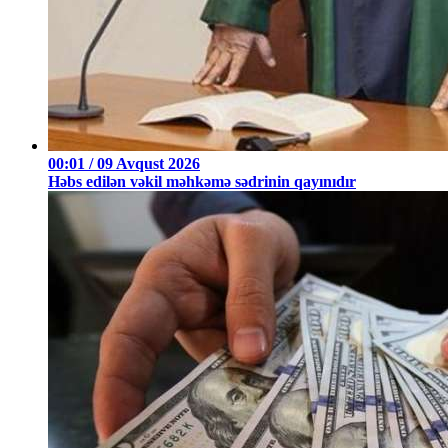
00:01 / 09 Avqust 2026
Həbs edilən vəkil məhkəmə sədrinin qayınıdır