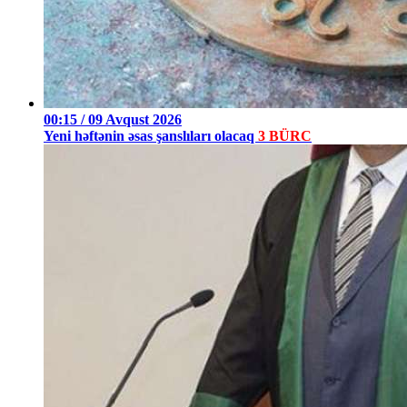
00:15 / 09 Avqust 2026
Yeni həftənin əsas şanslıları olacaq
3 BÜRC