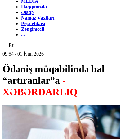
MEDİA
Haqqımızda
Əlaqə
Namaz Vaxtları
Peşə etikası
Zəngimcell
...
Ru
09:54 / 01 İyun 2026
Ödəniş müqabilində bal
“artıranlar”a
-
XƏBƏRDARLIQ