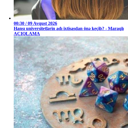
00:30 / 09 Avqust 2026
Hansı universitetlərin adı ixtisasdan önə keçib? - Maraqlı
AÇIQLAMA