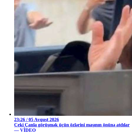
23:26 / 05 Avqust 2026
Ceki Çanla görüşmək üçün özlərini maşının önünə atdılar
— VİDEO