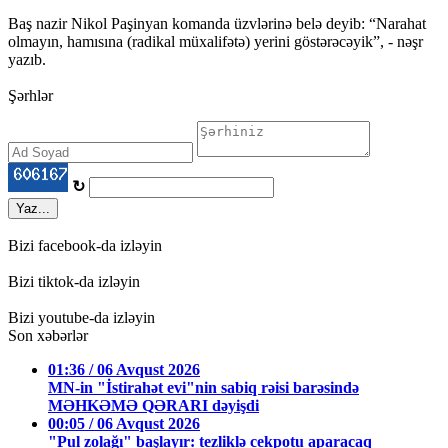
Baş nazir Nikol Paşinyan komanda üzvlərinə belə deyib: “Narahat
olmayın, hamısına (radikal müxalifətə) yerini göstərəcəyik”, - nəşr
yazıb.
Şərhlər
↻
Yaz...
Bizi facebook-da izləyin
Bizi tiktok-da izləyin
Bizi youtube-da izləyin
Son xəbərlər
01:36 / 06 Avqust 2026
MN-in "İstirahət evi"nin sabiq rəisi barəsində
MƏHKƏMƏ QƏRARI dəyişdi
00:05 / 06 Avqust 2026
"Pul zolağı" başlayır: tezliklə cekpotu aparacaq