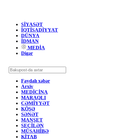
SİYASƏT
İQTİSADİYYAT
DÜNYA
İDMAN
MEDİA
Digər
Faydalı xəbər
Arxiv
MEDİCİNA
MARAQLI
CƏMİYYƏT
KÖŞƏ
SƏNƏT
MANŞET
SEÇİLƏN
MÜSAHİBƏ
KİTAB