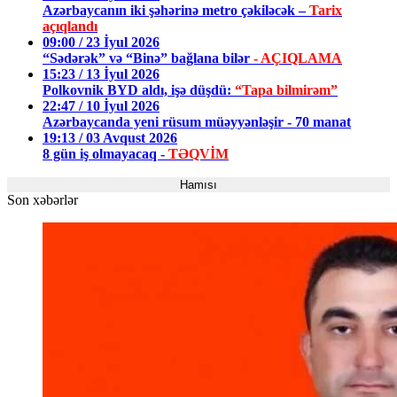
Azərbaycanın iki şəhərinə metro çəkiləcək –
Tarix
açıqlandı
09:00 / 23 İyul 2026
“Sədərək” və “Binə” bağlana bilər
- AÇIQLAMA
15:23 / 13 İyul 2026
Polkovnik BYD aldı, işə düşdü:
“Tapa bilmirəm”
22:47 / 10 İyul 2026
Azərbaycanda yeni rüsum müəyyənləşir - 70 manat
19:13 / 03 Avqust 2026
8 gün iş olmayacaq -
TƏQVİM
Hamısı
Son xəbərlər