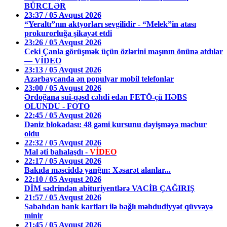
BÜRCLƏR
23:37 / 05 Avqust 2026
“Yeraltı”nın aktyorları sevgilidir - “Melek”in atası
prokurorluğa şikayət etdi
23:26 / 05 Avqust 2026
Ceki Çanla görüşmək üçün özlərini maşının önünə atdılar
— VİDEO
23:13 / 05 Avqust 2026
Azərbaycanda ən populyar mobil telefonlar
23:00 / 05 Avqust 2026
Ərdoğana sui-qəsd cəhdi edən FETÖ-çü HƏBS
OLUNDU - FOTO
22:45 / 05 Avqust 2026
Dəniz blokadası: 48 gəmi kursunu dəyişməyə məcbur
oldu
22:32 / 05 Avqust 2026
Mal əti bahalaşdı -
VİDEO
22:17 / 05 Avqust 2026
Bakıda məsciddə yanğın: Xəsarət alanlar...
22:10 / 05 Avqust 2026
DİM sədrindən abituriyentlərə VACİB ÇAĞIRIŞ
21:57 / 05 Avqust 2026
Sabahdan bank kartları ilə bağlı məhdudiyyət qüvvəyə
minir
21:45 / 05 Avqust 2026