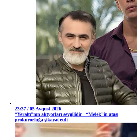
23:37 / 05 Avqust 2026
“Yeraltı”nın aktyorları sevgilidir - “Melek”in atası
prokurorluğa şikayət etdi