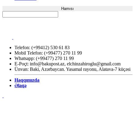
Hamısı
Telefon: (+99412) 530 61 83
Mobil Telefon: (+99477) 270 11 99
Whatsapp: (+99477) 270 11 99
E-Poçt:
info@bakupost.az
,
elchinzahiroglu@gmail.com
Ünvan: Baki, Azərbaycan. Yasamal rayonu, Alatava-7 küçəsi
Haqqımızda
Əlaqə