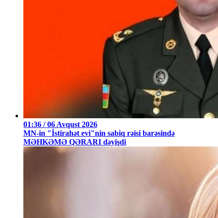
01:36 / 06 Avqust 2026
MN-in "İstirahət evi"nin sabiq rəisi barəsində
MƏHKƏMƏ QƏRARI dəyişdi