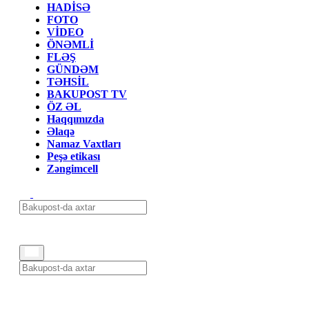
HADİSƏ
FOTO
VİDEO
ÖNƏMLİ
FLƏŞ
GÜNDƏM
TƏHSİL
BAKUPOST TV
ÖZ ƏL
Haqqımızda
Əlaqə
Namaz Vaxtları
Peşə etikası
Zəngimcell