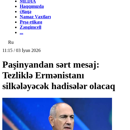
MEDİA
Haqqımızda
Əlaqə
Namaz Vaxtları
Peşə etikası
Zəngimcell
...
Ru
11:15 / 03 İyun 2026
Paşinyandan sərt mesaj:
Tezliklə Ermənistanı
silkələyəcək hadisələr olacaq