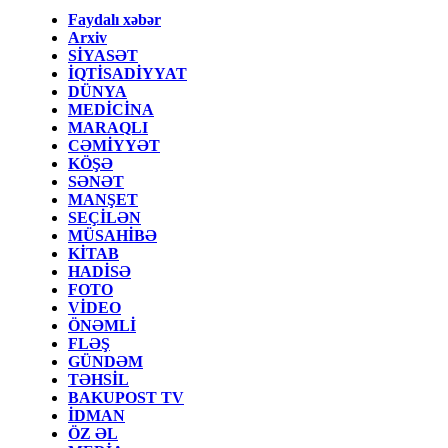
Faydalı xəbər
Arxiv
SİYASƏT
İQTİSADİYYAT
DÜNYA
MEDİCİNA
MARAQLI
CƏMİYYƏT
KÖŞƏ
SƏNƏT
MANŞET
SEÇİLƏN
MÜSAHİBƏ
KİTAB
HADİSƏ
FOTO
VİDEO
ÖNƏMLİ
FLƏŞ
GÜNDƏM
TƏHSİL
BAKUPOST TV
İDMAN
ÖZ ƏL