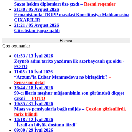
Saxta həkim diplomları üzə çıxdı –
Rəsmi rəqəmlər
21:30 / 05 Avqust 2026
Ermənistanda TRIPP məsələsi Konstitusiya Məhkəməsinə
ÇIXARILIR
21:21 / 05 Avqust 2026
Gürcüstan işıqsız qaldı
Hamısı
Çox oxunanlar
01:53 / 13 İyul 2026
Zeynəb adını tarixə yazdıran ilk azərbaycanlı qız oldu -
FOTO
11:05 / 10 İyul 2026
“Arzum”la Etibar Məmmədovu nə birləşdirir?
–
Sensasion detal
16:44 / 18 İyul 2026
90-cı illərin məşhur müğənnisinin son görüntüsü diqqət
çəkdi —
FOTO
10:35 / 31 İyul 2026
Maaş və pensiyalarla bağlı müjdə –
Çoxdan gözlənilirdi,
tarix bilindi
14:18 / 12 İyul 2026
"İsrail ən böyük dostunu itirdi"
09:00 / 29 İyul 2026