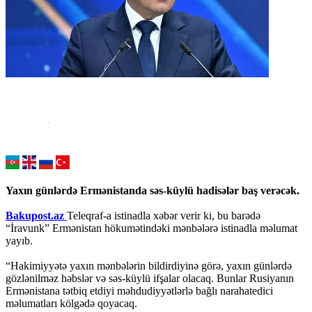
Yaxın günlərdə Ermənistanda səs-küylü hadisələr baş verəcək.
Bakupost.az
Teleqraf-a istinadla xəbər verir ki, bu barədə
“İravunk” Ermənistan hökumətindəki mənbələrə istinadla məlumat
yayıb.
“Hakimiyyətə yaxın mənbələrin bildirdiyinə görə, yaxın günlərdə
gözlənilməz həbslər və səs-küylü ifşalar olacaq. Bunlar Rusiyanın
Ermənistana tətbiq etdiyi məhdudiyyətlərlə bağlı narahatedici
məlumatları kölgədə qoyacaq.