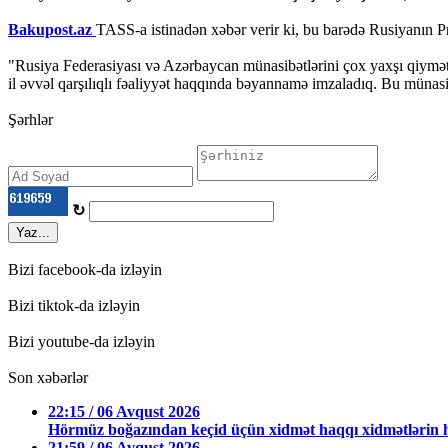
Bakupost.az
TASS-a istinadən xəbər verir ki, bu barədə Rusiyanın Pre
"Rusiya Federasiyası və Azərbaycan münasibətlərini çox yaxşı qiymətl
il əvvəl qarşılıqlı fəaliyyət haqqında bəyannamə imzaladıq. Bu münasibə
Şərhlər
↻
Yaz...
Bizi facebook-da izləyin
Bizi tiktok-da izləyin
Bizi youtube-da izləyin
Son xəbərlər
22:15 / 06 Avqust 2026
Hörmüz boğazından keçid üçün xidmət haqqı xidmətlərin h
21:59 / 06 Avqust 2026