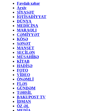
Faydalı xəbər
Arxiv
SİYASƏT
İQTİSADİYYAT
DÜNYA
MEDİCİNA
MARAQLI
CƏMİYYƏT
KÖŞƏ
SƏNƏT
MANŞET
SEÇİLƏN
MÜSAHİBƏ
KİTAB
HADİSƏ
FOTO
VİDEO
ÖNƏMLİ
FLƏŞ
GÜNDƏM
TƏHSİL
BAKUPOST TV
İDMAN
ÖZ ƏL
MEDİA