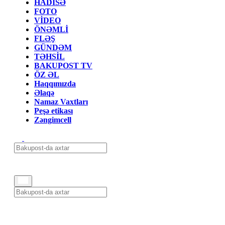
HADİSƏ
FOTO
VİDEO
ÖNƏMLİ
FLƏŞ
GÜNDƏM
TƏHSİL
BAKUPOST TV
ÖZ ƏL
Haqqımızda
Əlaqə
Namaz Vaxtları
Peşə etikası
Zəngimcell