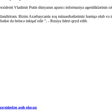
zidenti Vladimir Putin dünyanın aparıcı informasiya agentliklərinin rəh
əndirirəm. Bizim Azərbaycanla xoş münasibətlərimiz həmişə olub və ind
tlər də beləcə inkişaf edir ", - Rusiya lideri qeyd edib.
əcmindən asılı olacaq