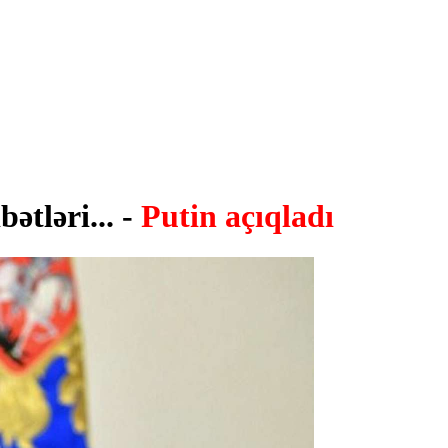
tləri... -
Putin açıqladı