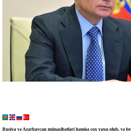
Rusiya və Azərbaycan münasibətləri həmişə çox yaxşı olub, və b