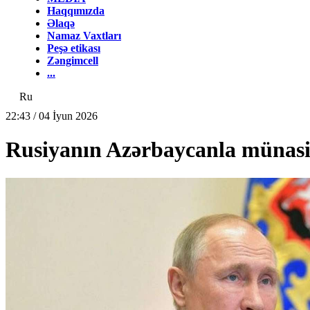
Haqqımızda
Əlaqə
Namaz Vaxtları
Peşə etikası
Zəngimcell
...
Ru
22:43 / 04 İyun 2026
Rusiyanın Azərbaycanla münasibə