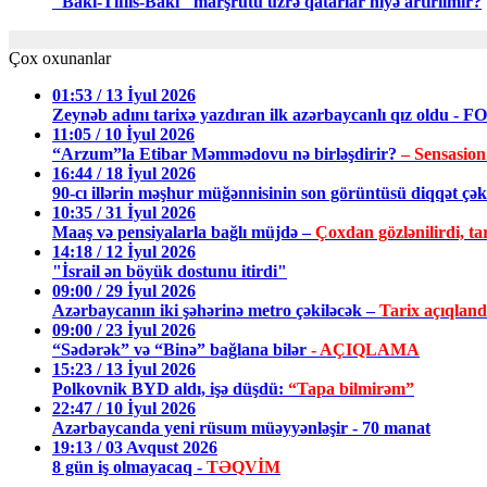
"Bakı-Tiflis-Bakı" marşrutu üzrə qatarlar niyə artırılmır?
Çox oxunanlar
01:53 / 13 İyul 2026
Zeynəb adını tarixə yazdıran ilk azərbaycanlı qız oldu - 
11:05 / 10 İyul 2026
“Arzum”la Etibar Məmmədovu nə birləşdirir?
– Sensasion
16:44 / 18 İyul 2026
90-cı illərin məşhur müğənnisinin son görüntüsü diqqət ç
10:35 / 31 İyul 2026
Maaş və pensiyalarla bağlı müjdə –
Çoxdan gözlənilirdi, tar
14:18 / 12 İyul 2026
"İsrail ən böyük dostunu itirdi"
09:00 / 29 İyul 2026
Azərbaycanın iki şəhərinə metro çəkiləcək –
Tarix açıqland
09:00 / 23 İyul 2026
“Sədərək” və “Binə” bağlana bilər
- AÇIQLAMA
15:23 / 13 İyul 2026
Polkovnik BYD aldı, işə düşdü:
“Tapa bilmirəm”
22:47 / 10 İyul 2026
Azərbaycanda yeni rüsum müəyyənləşir - 70 manat
19:13 / 03 Avqust 2026
8 gün iş olmayacaq -
TƏQVİM