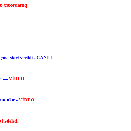
ib xəbərdarlıq
ına start verildi - CANLI
ir? —
VİDEO
orudular -
VİDEO
ə hədələdi