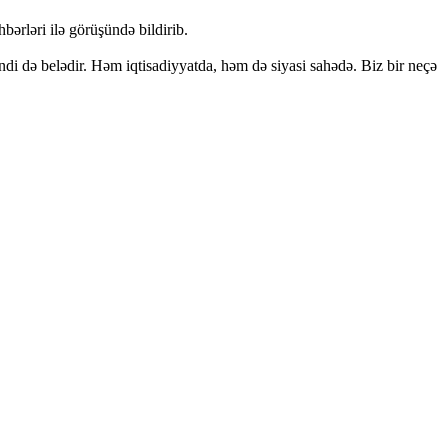
bərləri ilə görüşündə bildirib.
i də belədir. Həm iqtisadiyyatda, həm də siyasi sahədə. Biz bir neçə