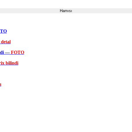
Hamısı
FOTO
 detal
əkdi —
FOTO
ix bilindi
ı