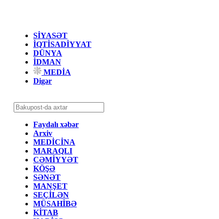
SİYASƏT
İQTİSADİYYAT
DÜNYA
İDMAN
MEDİA
Digər
Faydalı xəbər
Arxiv
MEDİCİNA
MARAQLI
CƏMİYYƏT
KÖŞƏ
SƏNƏT
MANŞET
SEÇİLƏN
MÜSAHİBƏ
KİTAB