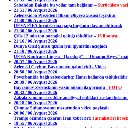
Sabahdan Bakıda bu yollar tam bağlanır –
Sürücülərə vac
21:51 / 06 Avqust 2026
Zelenskidən Prezident İlham Əliyevə xüsusi təşəkkür
21:40 / 06 Avqust 2026
UEFA FİFA turnirlərinə qarşı boykotu davam etdirəcək
21:30 / 06 Avqust 2026
Çölə 12 min ton portağal qabığı tökdülər –
16 il sonra...
21:16 / 06 Avqust 2026
Dünya Qızıl Şurası qızılın iyul qiymətini açıqladı
21:10 / 06 Avqust 2026
UEFA Konfrans Liqası: "Qarabağ" - "Dinamo Kiyev" matç
20:57 / 06 Avqust 2026
Zelenski Ceyhun Bayramovu qəbul etdi - Video
20:50 / 06 Avqust 2026
Poverbankla bağlı xəbərdarlıq: Hansı hallarda təhlükəlid
20:39 / 06 Avqust 2026
Bayramov Zelenskinin yaxın adamı ilə görüşdü -
FOTO
20:32 / 06 Avqust 2026
Zəlzələ zamanı cərrahlar əməliyyat etdikləri xəstəni belə q
20:18 / 06 Avqust 2026
Çimnaz Sultanovanın məzarından video paylaşdı
20:06 / 06 Avqust 2026
Trampı özündən çıxaran İran xəbərləri:
Jurnalistləri həbsl
19:55 / 06 Avqust 2026