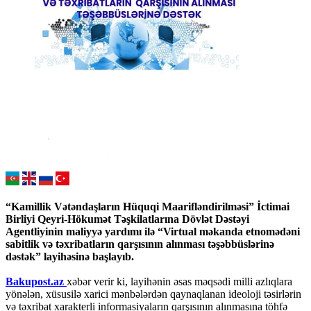
“Kamillik Vətəndaşların Hüquqi Maarifləndirilməsi” İctimai
Birliyi Qeyri-Hökumət Təşkilatlarına Dövlət Dəstəyi
Agentliyinin maliyyə yardımı ilə “Virtual məkanda etnomədəni
sabitlik və təxribatların qarşısının alınması təşəbbüslərinə
dəstək” layihəsinə başlayıb.
Bakupost.az
xəbər verir ki, layihənin əsas məqsədi milli azlıqlara
yönələn, xüsusilə xarici mənbələrdən qaynaqlanan ideoloji təsirlərin
və təxribat xarakterli informasiyaların qarşısının alınmasına töhfə