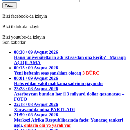
Yaz...
Bizi facebook-da izləyin
Bizi tiktok-da izləyin
Bizi youtube-da izləyin
Son xəbərlər
00:30 / 09 Avqust 2026
Hansı universitetlərin adı ixtisasdan önə keçib? - Maraqlı
AÇIQLAMA
00:15 / 09 Avqust 2026
Yeni həftənin əsas şanslıları olacaq
3 BÜRC
00:01 / 09 Avqust 2026
Həbs edilən vəkil məhkəmə sədrinin qayınıdır
23:28 / 08 Avqust 2026
Azərbaycan bundan hər il 3 milyard dollar qazanacaq –
FOTO
22:18 / 08 Avqust 2026
Xocavənddə mina PARTLADI
21:59 / 08 Avqust 2026
Mərkəzi Afrika Respublikasında faciə: Yanacaq tankeri
aşdı,
onlarla ölü və yaralı var