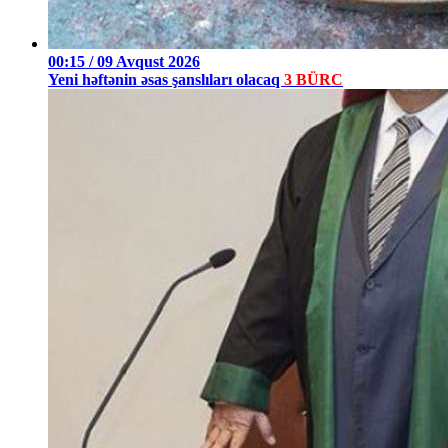
00:15 / 09 Avqust 2026
Yeni həftənin əsas şanslıları olacaq
3 BÜRC