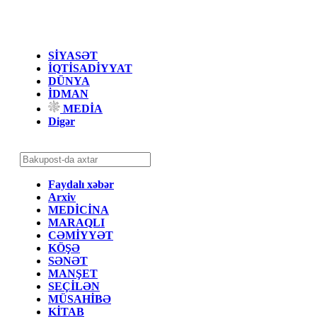
SİYASƏT
İQTİSADİYYAT
DÜNYA
İDMAN
MEDİA
Digər
Faydalı xəbər
Arxiv
MEDİCİNA
MARAQLI
CƏMİYYƏT
KÖŞƏ
SƏNƏT
MANŞET
SEÇİLƏN
MÜSAHİBƏ
KİTAB