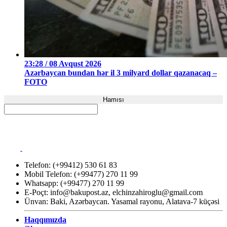
23:28 / 08 Avqust 2026
Azərbaycan bundan hər il 3 milyard dollar qazanacaq –
FOTO
Hamısı
Telefon: (+99412) 530 61 83
Mobil Telefon: (+99477) 270 11 99
Whatsapp: (+99477) 270 11 99
E-Poçt:
info@bakupost.az
,
elchinzahiroglu@gmail.com
Ünvan: Baki, Azərbaycan. Yasamal rayonu, Alatava-7 küçəsi
Haqqımızda