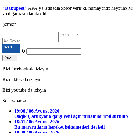
"Bakupost"
APA-ya istinadla xəbər verir ki, nümayəndə heyətinə M
və digər rəsmilər daxildir.
Şərhlər
↻
Yaz...
Bizi facebook-da izləyin
Bizi tiktok-da izləyin
Bizi youtube-da izləyin
Son xəbərlər
19:06 / 06 Avqust 2026
Qaqik Çarukyana qarşı yeni ağır ittihamlar irəli sürülüb
18:51 / 06 Avqust 2026
Bu marşrutların hərəkət istiqamətləri dəyişdi
18:38 / 06 Avqust 2026