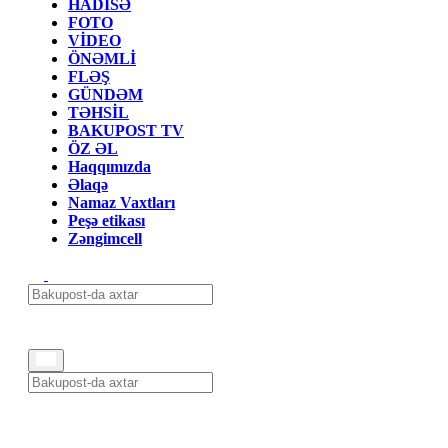
HADİSƏ
FOTO
VİDEO
ÖNƏMLİ
FLƏŞ
GÜNDƏM
TƏHSİL
BAKUPOST TV
ÖZ ƏL
Haqqımızda
Əlaqə
Namaz Vaxtları
Peşə etikası
Zəngimcell