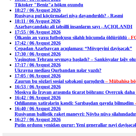
Tiktoker "Beniz"ə hökm oxundu
18:27 / 06 Avqust 2026
Rusiyaya pul köçürmələri niyə dayandırıldı? - Rəsmi
18:11 / 06 Avqust 2026
Azərbaycandakı ali təhsilli insanların sayı - AÇIQLANDI
17:55 / 06 Avqust 2026
Ölkənin ən yaxşı futbolçusu silahlı hücumda öldürüldü
- 
17:42 / 06 Avqust 2026
Çepadan Azərbaycan açıqlaması: “Mövqeyini dəyişəcək”
17:30 / 06 Avqust 2026
Vaşinqton Tehranı sevməyə başladı? – Sankisyalar ləğv ol
17:17 / 06 Avqust 2026
Ukrayna mediası Qurbandan nələr yazdı?
17:05 / 06 Avqust 2026
Zaurun bu sözləri sosial şəbəkəni qarışdırdı
– Mübahisə b
16:53 / 06 Avqust 2026
Moskva ilə İrəvan arasında ticarət böhranı: Overçuk daha p
16:42 / 06 Avqust 2026
Qıfıllanmış xatirələrin kəndi: Sarıbaşdan qayıda bilmədim
16:40 / 06 Avqust 2026
Rusiyanın ballistik raket manevri: Növbə nüvə silahındadı
16:27 / 06 Avqust 2026
Putin ordunu yenidən qurur: Yeni generallar nəyi dəyişəcə