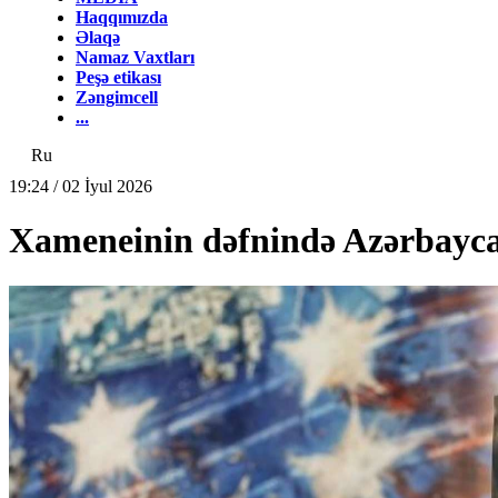
Haqqımızda
Əlaqə
Namaz Vaxtları
Peşə etikası
Zəngimcell
...
Ru
19:24 / 02 İyul 2026
Xameneinin dəfnində Azərbayca