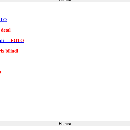
FOTO
 detal
əkdi —
FOTO
ix bilindi
ı
Hamısı