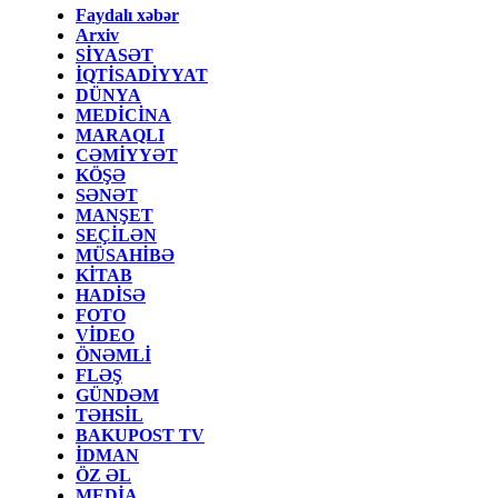
Faydalı xəbər
Arxiv
SİYASƏT
İQTİSADİYYAT
DÜNYA
MEDİCİNA
MARAQLI
CƏMİYYƏT
KÖŞƏ
SƏNƏT
MANŞET
SEÇİLƏN
MÜSAHİBƏ
KİTAB
HADİSƏ
FOTO
VİDEO
ÖNƏMLİ
FLƏŞ
GÜNDƏM
TƏHSİL
BAKUPOST TV
İDMAN
ÖZ ƏL
MEDİA