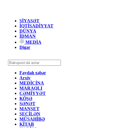
SİYASƏT
İQTİSADİYYAT
DÜNYA
İDMAN
MEDİA
Digər
Faydalı xəbər
Arxiv
MEDİCİNA
MARAQLI
CƏMİYYƏT
KÖŞƏ
SƏNƏT
MANŞET
SEÇİLƏN
MÜSAHİBƏ
KİTAB