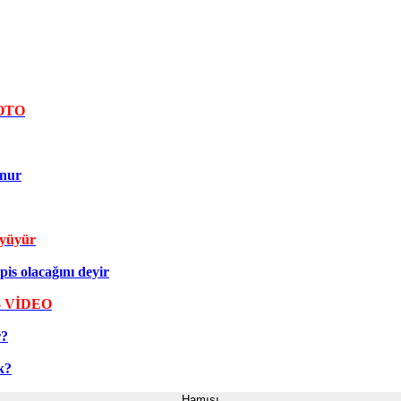
FOTO
unur
öyüyür
is olacağını deyir
- VİDEO
r?
k?
Hamısı