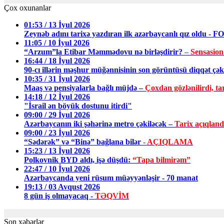
Çox oxunanlar
01:53 / 13 İyul 2026
Zeynəb adını tarixə yazdıran ilk azərbaycanlı qız oldu - 
11:05 / 10 İyul 2026
“Arzum”la Etibar Məmmədovu nə birləşdirir?
– Sensasion
16:44 / 18 İyul 2026
90-cı illərin məşhur müğənnisinin son görüntüsü diqqət ç
10:35 / 31 İyul 2026
Maaş və pensiyalarla bağlı müjdə –
Çoxdan gözlənilirdi, tar
14:18 / 12 İyul 2026
"İsrail ən böyük dostunu itirdi"
09:00 / 29 İyul 2026
Azərbaycanın iki şəhərinə metro çəkiləcək –
Tarix açıqland
09:00 / 23 İyul 2026
“Sədərək” və “Binə” bağlana bilər
- AÇIQLAMA
15:23 / 13 İyul 2026
Polkovnik BYD aldı, işə düşdü:
“Tapa bilmirəm”
22:47 / 10 İyul 2026
Azərbaycanda yeni rüsum müəyyənləşir - 70 manat
19:13 / 03 Avqust 2026
8 gün iş olmayacaq -
TƏQVİM
Son xəbərlər