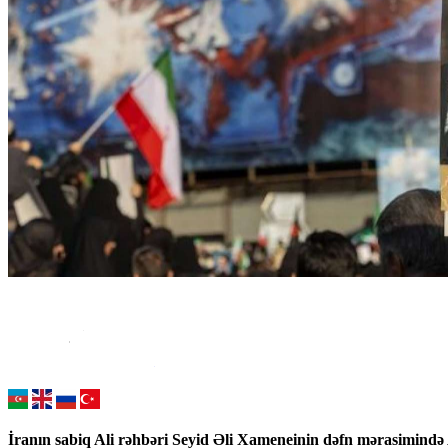
İranın sabiq Ali rəhbəri Seyid Əli Xameneinin dəfn mərasimind