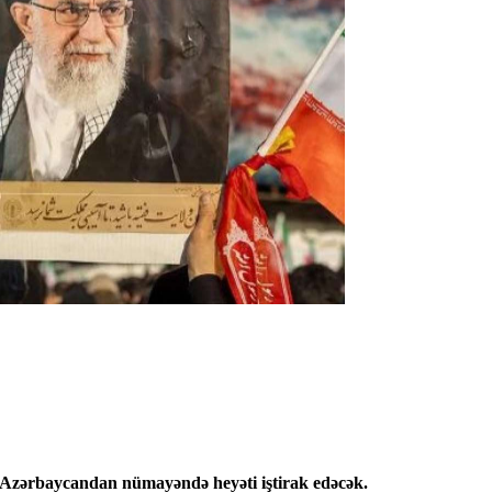
ə Azərbaycandan nümayəndə heyəti iştirak edəcək.