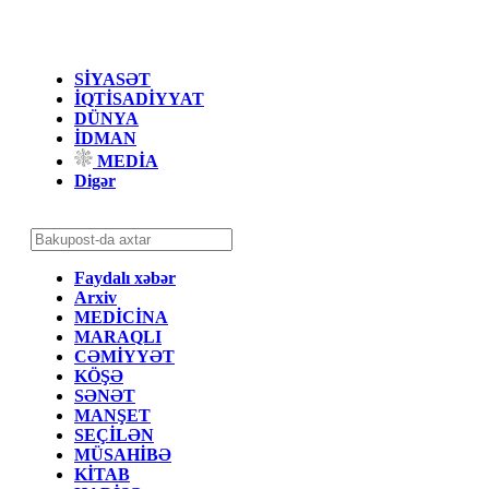
SİYASƏT
İQTİSADİYYAT
DÜNYA
İDMAN
MEDİA
Digər
Faydalı xəbər
Arxiv
MEDİCİNA
MARAQLI
CƏMİYYƏT
KÖŞƏ
SƏNƏT
MANŞET
SEÇİLƏN
MÜSAHİBƏ
KİTAB