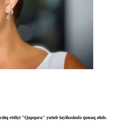
lıq etdiyi "Qapqara" yutub layihəsində qonaq olub.