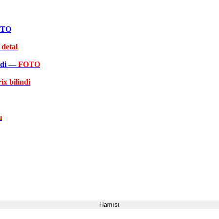
FOTO
 detal
əkdi —
FOTO
ix bilindi
ı
Hamısı