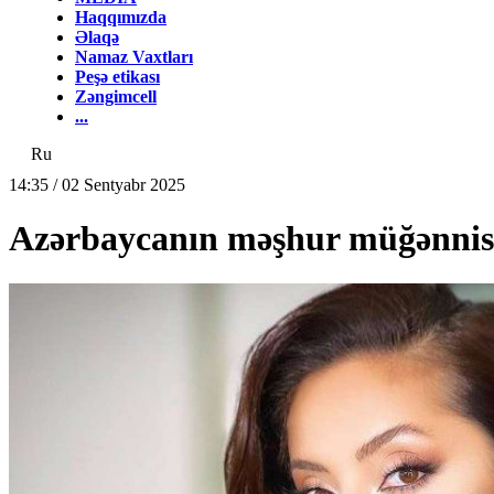
Haqqımızda
Əlaqə
Namaz Vaxtları
Peşə etikası
Zəngimcell
...
Ru
14:35 / 02 Sentyabr 2025
Azərbaycanın məşhur müğənnisi 