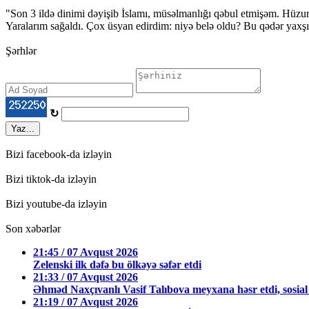
"Son 3 ildə dinimi dəyişib İslamı, müsəlmanlığı qəbul etmişəm. Hüzu
Yaralarım sağaldı. Çox üsyan edirdim: niyə belə oldu? Bu qədər yaxşıl
Şərhlər
↻
Yaz...
Bizi facebook-da izləyin
Bizi tiktok-da izləyin
Bizi youtube-da izləyin
Son xəbərlər
21:45 / 07 Avqust 2026
Zelenski ilk dəfə bu ölkəyə səfər etdi
21:33 / 07 Avqust 2026
Əhməd Naxçıvanlı Vasif Talıbova meyxana həsr etdi, sosial 
21:19 / 07 Avqust 2026