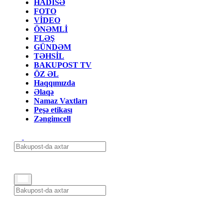
HADİSƏ
FOTO
VİDEO
ÖNƏMLİ
FLƏŞ
GÜNDƏM
TƏHSİL
BAKUPOST TV
ÖZ ƏL
Haqqımızda
Əlaqə
Namaz Vaxtları
Peşə etikası
Zəngimcell