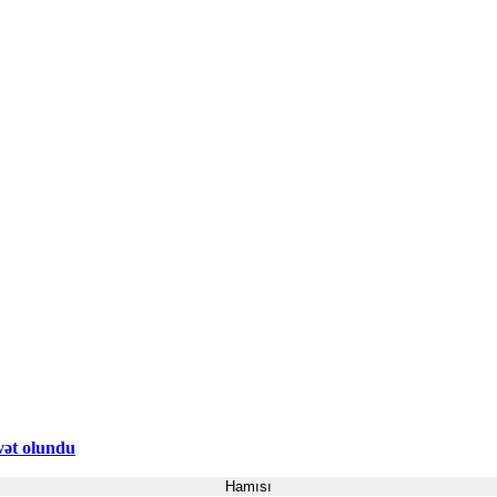
əvət olundu
Hamısı