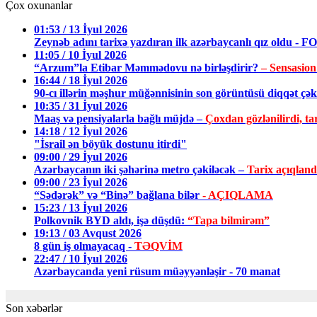
Çox oxunanlar
01:53 / 13 İyul 2026
Zeynəb adını tarixə yazdıran ilk azərbaycanlı qız oldu - 
11:05 / 10 İyul 2026
“Arzum”la Etibar Məmmədovu nə birləşdirir?
– Sensasion
16:44 / 18 İyul 2026
90-cı illərin məşhur müğənnisinin son görüntüsü diqqət ç
10:35 / 31 İyul 2026
Maaş və pensiyalarla bağlı müjdə –
Çoxdan gözlənilirdi, tar
14:18 / 12 İyul 2026
"İsrail ən böyük dostunu itirdi"
09:00 / 29 İyul 2026
Azərbaycanın iki şəhərinə metro çəkiləcək –
Tarix açıqland
09:00 / 23 İyul 2026
“Sədərək” və “Binə” bağlana bilər
- AÇIQLAMA
15:23 / 13 İyul 2026
Polkovnik BYD aldı, işə düşdü:
“Tapa bilmirəm”
19:13 / 03 Avqust 2026
8 gün iş olmayacaq -
TƏQVİM
22:47 / 10 İyul 2026
Azərbaycanda yeni rüsum müəyyənləşir - 70 manat
Son xəbərlər