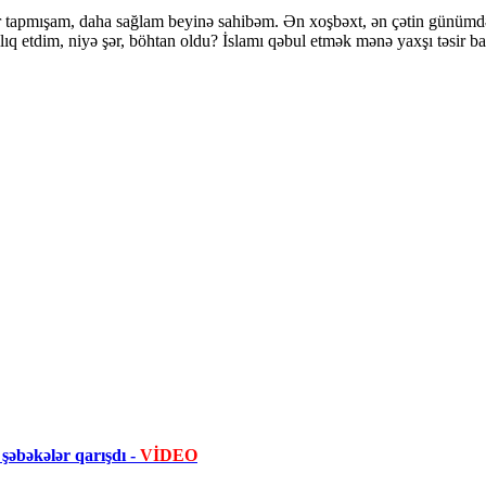
r tapmışam, daha sağlam beyinə sahibəm. Ən xoşbəxt, ən çətin günümdə
ıq etdim, niyə şər, böhtan oldu? İslamı qəbul etmək mənə yaxşı təsir ba
şəbəkələr qarışdı -
VİDEO