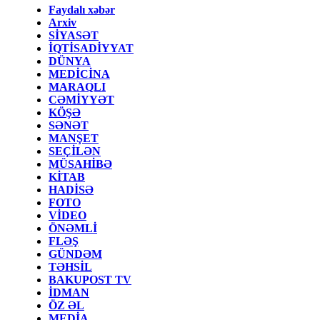
Faydalı xəbər
Arxiv
SİYASƏT
İQTİSADİYYAT
DÜNYA
MEDİCİNA
MARAQLI
CƏMİYYƏT
KÖŞƏ
SƏNƏT
MANŞET
SEÇİLƏN
MÜSAHİBƏ
KİTAB
HADİSƏ
FOTO
VİDEO
ÖNƏMLİ
FLƏŞ
GÜNDƏM
TƏHSİL
BAKUPOST TV
İDMAN
ÖZ ƏL
MEDİA