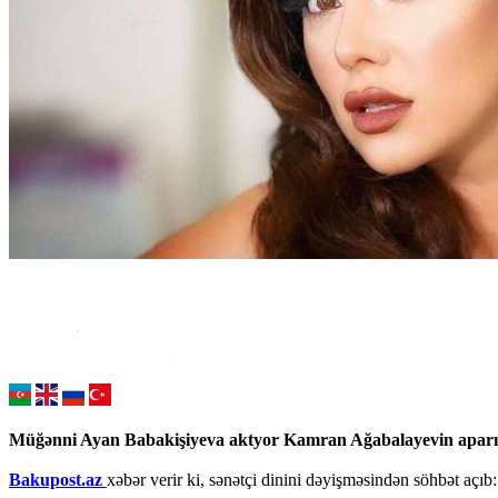
Müğənni Ayan Babakişiyeva aktyor Kamran Ağabalayevin aparıcı
Bakupost.az
xəbər verir ki, sənətçi dinini dəyişməsindən söhbət açıb: