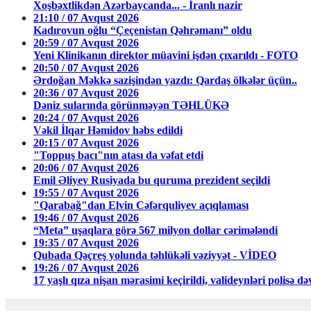
Xoşbəxtlikdən Azərbaycanda... - İranlı nazir
21:10 / 07 Avqust 2026
Kadırovun oğlu “Çeçenistan Qəhrəmanı” oldu
20:59 / 07 Avqust 2026
Yeni Klinikanın direktor müavini işdən çıxarıldı - FOTO
20:50 / 07 Avqust 2026
Ərdoğan Məkkə sazişindən yazdı: Qardaş ölkələr üçün..
20:36 / 07 Avqust 2026
Dəniz sularında görünməyən TƏHLÜKƏ
20:24 / 07 Avqust 2026
Vəkil İlqar Həmidov həbs edildi
20:15 / 07 Avqust 2026
"Toppuş bacı"nın atası da vəfat etdi
20:06 / 07 Avqust 2026
Emil Əliyev Rusiyada bu quruma prezident seçildi
19:55 / 07 Avqust 2026
"Qarabağ"dan Elvin Cəfərquliyev açıqlaması
19:46 / 07 Avqust 2026
“Meta” uşaqlara görə 567 milyon dollar cərimələndi
19:35 / 07 Avqust 2026
Qubada Qəçreş yolunda təhlükəli vəziyyət - VİDEO
19:26 / 07 Avqust 2026
17 yaşlı qıza nişan mərasimi keçirildi, valideynləri polisə d