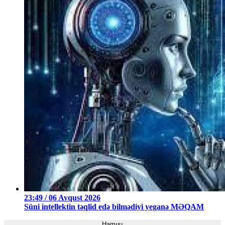
23:49 / 06 Avqust 2026
Süni intellektin təqlid edə bilmədiyi yeganə MƏQAM
Hamısı