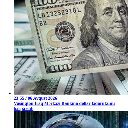
23:55 / 06 Avqust 2026
Vaşinqton İraq Mərkəzi Bankına dollar tədarükünü
bərpa etdi