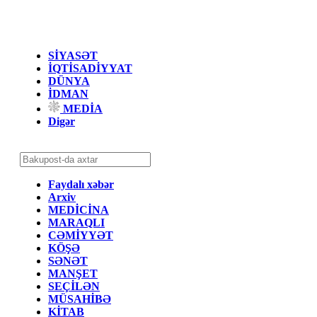
SİYASƏT
İQTİSADİYYAT
DÜNYA
İDMAN
MEDİA
Digər
Faydalı xəbər
Arxiv
MEDİCİNA
MARAQLI
CƏMİYYƏT
KÖŞƏ
SƏNƏT
MANŞET
SEÇİLƏN
MÜSAHİBƏ
KİTAB