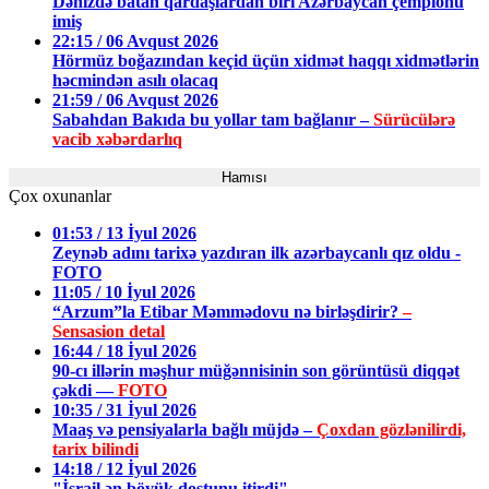
Dənizdə batan qardaşlardan biri Azərbaycan çempionu
imiş
22:15 / 06 Avqust 2026
Hörmüz boğazından keçid üçün xidmət haqqı xidmətlərin
həcmindən asılı olacaq
21:59 / 06 Avqust 2026
Sabahdan Bakıda bu yollar tam bağlanır –
Sürücülərə
vacib xəbərdarlıq
Hamısı
Çox oxunanlar
01:53 / 13 İyul 2026
Zeynəb adını tarixə yazdıran ilk azərbaycanlı qız oldu -
FOTO
11:05 / 10 İyul 2026
“Arzum”la Etibar Məmmədovu nə birləşdirir?
–
Sensasion detal
16:44 / 18 İyul 2026
90-cı illərin məşhur müğənnisinin son görüntüsü diqqət
çəkdi —
FOTO
10:35 / 31 İyul 2026
Maaş və pensiyalarla bağlı müjdə –
Çoxdan gözlənilirdi,
tarix bilindi
14:18 / 12 İyul 2026
"İsrail ən böyük dostunu itirdi"