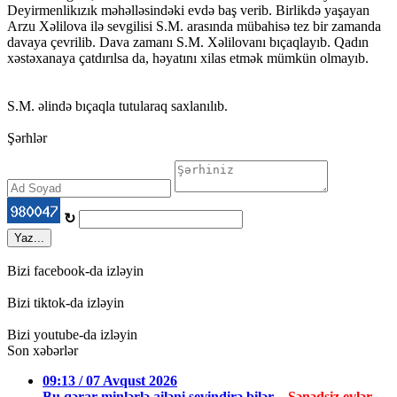
Deyirmenlikızık məhəlləsindəki evdə baş verib. Birlikdə yaşayan
Arzu Xəlilova ilə sevgilisi S.M. arasında mübahisə tez bir zamanda
davaya çevrilib. Dava zamanı S.M. Xəlilovanı bıçaqlayıb. Qadın
xəstəxanaya çatdırılsa da, həyatını xilas etmək mümkün olmayıb.
S.M. əlində bıçaqla tutularaq saxlanılıb.
Şərhlər
↻
Yaz...
Bizi facebook-da izləyin
Bizi tiktok-da izləyin
Bizi youtube-da izləyin
Son xəbərlər
09:13 / 07 Avqust 2026
Bu qərar minlərlə ailəni sevindirə bilər –
Sənədsiz evlər...