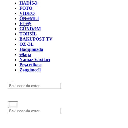
HADİSƏ
FOTO
VİDEO
ÖNƏMLİ
FLƏŞ
GÜNDƏM
TƏHSİL
BAKUPOST TV
ÖZ ƏL
Haqqımızda
Əlaqə
Namaz Vaxtları
Peşə etikası
Zəngimcell