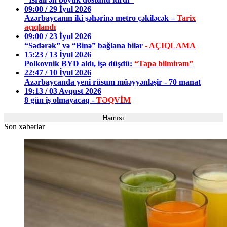
09:00 / 29 İyul 2026
Azərbaycanın iki şəhərinə metro çəkiləcək –
Tarix
açıqlandı
09:00 / 23 İyul 2026
“Sədərək” və “Binə” bağlana bilər
- AÇIQLAMA
15:23 / 13 İyul 2026
Polkovnik BYD aldı, işə düşdü:
“Tapa bilmirəm”
22:47 / 10 İyul 2026
Azərbaycanda yeni rüsum müəyyənləşir - 70 manat
19:13 / 03 Avqust 2026
8 gün iş olmayacaq -
TƏQVİM
Hamısı
Son xəbərlər