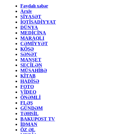
Faydalı xəbər
Arxiv
SİYASƏT
İQTİSADİYYAT
DÜNYA
MEDİCİNA
MARAQLI
CƏMİYYƏT
KÖŞƏ
SƏNƏT
MANŞET
SEÇİLƏN
MÜSAHİBƏ
KİTAB
HADİSƏ
FOTO
VİDEO
ÖNƏMLİ
FLƏŞ
GÜNDƏM
TƏHSİL
BAKUPOST TV
İDMAN
ÖZ ƏL