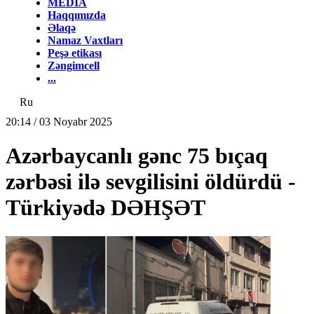
MEDİA
Haqqımızda
Əlaqə
Namaz Vaxtları
Peşə etikası
Zəngimcell
...
Ru
20:14 / 03 Noyabr 2025
Azərbaycanlı gənc 75 bıçaq
zərbəsi ilə sevgilisini öldürdü -
Türkiyədə DƏHŞƏT