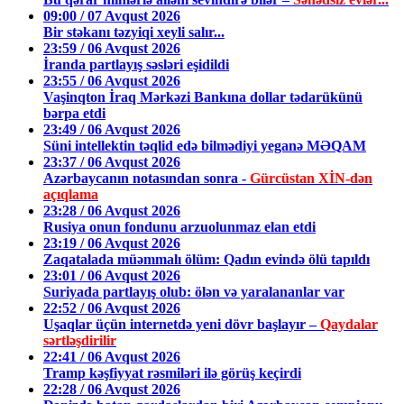
09:00 / 07 Avqust 2026
Bir stəkanı təzyiqi xeyli salır...
23:59 / 06 Avqust 2026
İranda partlayış səsləri eşidildi
23:55 / 06 Avqust 2026
Vaşinqton İraq Mərkəzi Bankına dollar tədarükünü
bərpa etdi
23:49 / 06 Avqust 2026
Süni intellektin təqlid edə bilmədiyi yeganə MƏQAM
23:37 / 06 Avqust 2026
Azərbaycanın notasından sonra -
Gürcüstan XİN-dən
açıqlama
23:28 / 06 Avqust 2026
Rusiya onun fondunu arzuolunmaz elan etdi
23:19 / 06 Avqust 2026
Zaqatalada müəmmalı ölüm: Qadın evində ölü tapıldı
23:01 / 06 Avqust 2026
Suriyada partlayış olub: ölən və yaralananlar var
22:52 / 06 Avqust 2026
Uşaqlar üçün internetdə yeni dövr başlayır –
Qaydalar
sərtləşdirilir
22:41 / 06 Avqust 2026
Tramp kəşfiyyat rəsmiləri ilə görüş keçirdi
22:28 / 06 Avqust 2026