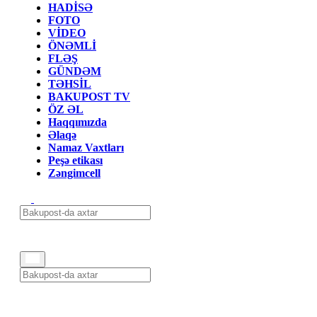
HADİSƏ
FOTO
VİDEO
ÖNƏMLİ
FLƏŞ
GÜNDƏM
TƏHSİL
BAKUPOST TV
ÖZ ƏL
Haqqımızda
Əlaqə
Namaz Vaxtları
Peşə etikası
Zəngimcell