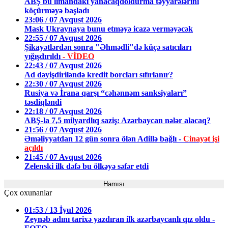
ABŞ bu limandakı yanacaqdoldurma təyyarələrini
köçürməyə başladı
23:06 / 07 Avqust 2026
Mask Ukraynaya bunu etməyə icazə verməyəcək
22:55 / 07 Avqust 2026
Şikayətlərdən sonra "Əhmədli"də küçə satıcıları
yığışdırıldı
- VİDEO
22:43 / 07 Avqust 2026
Ad dəyişdiriləndə kredit borcları sıfırlanır?
22:30 / 07 Avqust 2026
Rusiya və İrana qarşı “cəhənnəm sanksiyaları”
təsdiqləndi
22:18 / 07 Avqust 2026
ABŞ-la 7,5 milyardlıq saziş: Azərbaycan nələr alacaq?
21:56 / 07 Avqust 2026
Əməliyyatdan 12 gün sonra ölən Adillə bağlı -
Cinayət işi
açıldı
21:45 / 07 Avqust 2026
Zelenski ilk dəfə bu ölkəyə səfər etdi
Hamısı
Çox oxunanlar
01:53 / 13 İyul 2026
Zeynəb adını tarixə yazdıran ilk azərbaycanlı qız oldu -