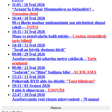
FOTO
11:05 / 10 İyul 2026
“Arzum”la Etibar Məmmədovu nə birləşdirir?
–
Sensasion detal
16:44 / 18 İyul 2026
90-cı illərin məşhur müğənnisinin son görüntüsü diqqət
çəkdi —
FOTO
10:35 / 31 İyul 2026
Maaş və pensiyalarla bağlı müjdə –
Çoxdan gözlənilirdi,
tarix bilindi
14:18 / 12 İyul 2026
"İsrail ən böyük dostunu itirdi"
09:00 / 29 İyul 2026
Azərbaycanın iki şəhərinə metro çəkiləcək –
Tarix
açıqlandı
09:00 / 23 İyul 2026
“Sədərək” və “Binə” bağlana bilər
- AÇIQLAMA
15:23 / 13 İyul 2026
Polkovnik BYD aldı, işə düşdü:
“Tapa bilmirəm”
19:13 / 03 Avqust 2026
8 gün iş olmayacaq -
TƏQVİM
22:47 / 10 İyul 2026
Azərbaycanda yeni rüsum müəyyənləşir - 70 manat
Hamısı