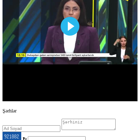
Şərhlər
↻