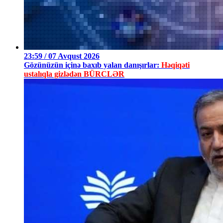
23:59 / 07 Avqust 2026
Gözünüzün içinə baxıb yalan danışırlar:
Həqiqəti
ustalıqla gizlədən BÜRCLƏR