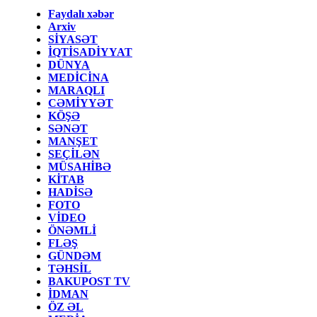
Faydalı xəbər
Arxiv
SİYASƏT
İQTİSADİYYAT
DÜNYA
MEDİCİNA
MARAQLI
CƏMİYYƏT
KÖŞƏ
SƏNƏT
MANŞET
SEÇİLƏN
MÜSAHİBƏ
KİTAB
HADİSƏ
FOTO
VİDEO
ÖNƏMLİ
FLƏŞ
GÜNDƏM
TƏHSİL
BAKUPOST TV
İDMAN
ÖZ ƏL