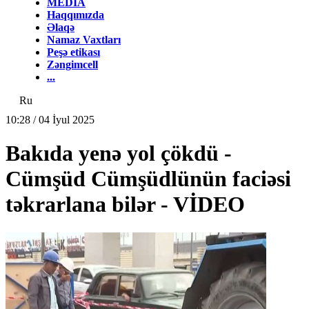
MEDİA
Haqqımızda
Əlaqə
Namaz Vaxtları
Peşə etikası
Zəngimcell
...
Ru
10:28 / 04 İyul 2025
Bakıda yenə yol çökdü -
Cümşüd Cümşüdlünün faciəsi
təkrarlana bilər - VİDEO