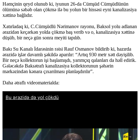
Həmçinin qeyd olunub ki, iyunun 26-da Cümşüd Cümşüdlünün
ölümünə səbəb olan çökmə ilə bu yolun bir hissəsi eyni kanalizasiya
xəttinə bağlıdır.
Xatırladaq ki, C.Cümşüdlü Nərimanov rayonu, Baksol yolu adlanan
ərazidən keçərkən yolda çökmə baş verib və o, kanalizasiya xəttinə
düşüb, bir neçə gün sonra meyiti tapılıb.
Bakı Su Kanalı İdarəsinin rəisi Rauf Osmanov bildirib ki, hazırda
ərazidə işlər davamlı şəkildə aparılır: “Artıq 930 metr xətt dəyişilib.
Bir neçə kollektorun işi başlamışdı, yarımçıq qalanları da həll edirik.
Gələcəkdə Bakıətrafı kanalizasiya kollektorunun şəhərin
mərkəzindən kənara çıxarılması planlaşdırılır”.
Daha ətraflı videomaterialda: