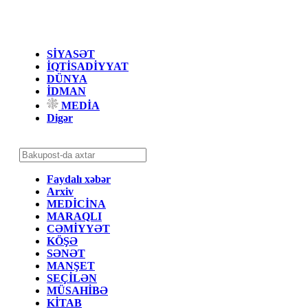
SİYASƏT
İQTİSADİYYAT
DÜNYA
İDMAN
MEDİA
Digər
Faydalı xəbər
Arxiv
MEDİCİNA
MARAQLI
CƏMİYYƏT
KÖŞƏ
SƏNƏT
MANŞET
SEÇİLƏN
MÜSAHİBƏ
KİTAB