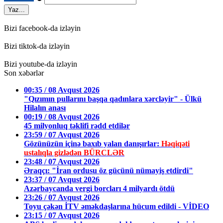
Yaz...
Bizi facebook-da izləyin
Bizi tiktok-da izləyin
Bizi youtube-da izləyin
Son xəbərlər
00:35 / 08 Avqust 2026
"Qızımın pullarını başqa qadınlara xərcləyir" - Ülkü
Hilalın anası
00:19 / 08 Avqust 2026
45 milyonluq təklifi rədd etdilər
23:59 / 07 Avqust 2026
Gözünüzün içinə baxıb yalan danışırlar:
Həqiqəti
ustalıqla gizlədən BÜRCLƏR
23:48 / 07 Avqust 2026
Əraqçı: "İran ordusu öz gücünü nümayiş etdirdi"
23:37 / 07 Avqust 2026
Azərbaycanda vergi borcları 4 milyardı ötdü
23:26 / 07 Avqust 2026
Toyu çəkən İTV əməkdaşlarına hücum edildi - VİDEO
23:15 / 07 Avqust 2026