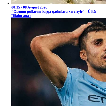
00:35 / 08 Avqust 2026
"Qızımın pullarını başqa qadınlara xərcləyir" - Ülkü
Hilalın anası