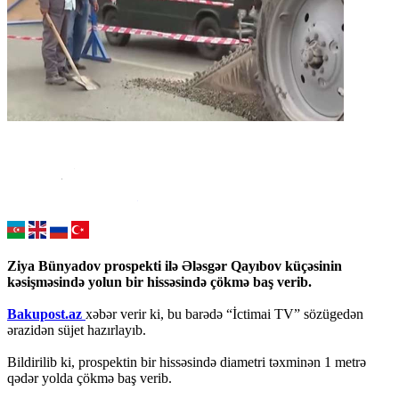
Ziya Bünyadov prospekti ilə Ələsgər Qayıbov küçəsinin
kəsişməsində yolun bir hissəsində çökmə baş verib.
Bakupost.az
xəbər verir ki, bu barədə “İctimai TV” sözügedən
ərazidən süjet hazırlayıb.
Bildirilib ki, prospektin bir hissəsində diametri təxminən 1 metrə
qədər yolda çökmə baş verib.