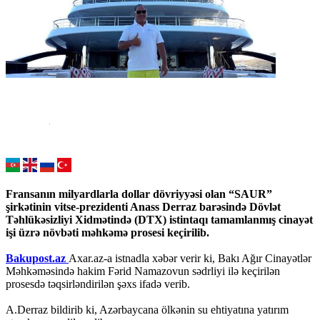
Fransanın milyardlarla dollar dövriyyəsi olan “SAUR”
şirkətinin vitse-prezidenti Anass Derraz barəsində Dövlət
Təhlükəsizliyi Xidmətində (DTX) istintaqı tamamlanmış cinayət
işi üzrə növbəti məhkəmə prosesi keçirilib.
Bakupost.az
Axar.az-a istnadla xəbər verir ki, Bakı Ağır Cinayətlər
Məhkəməsində hakim Fərid Namazovun sədrliyi ilə keçirilən
prosesdə təqsirləndirilən şəxs ifadə verib.
A.Derraz bildirib ki, Azərbaycana ölkənin su ehtiyatına yatırım