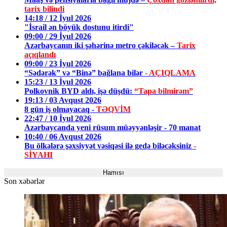
tarix bilindi
14:18 / 12 İyul 2026
"İsrail ən böyük dostunu itirdi"
09:00 / 29 İyul 2026
Azərbaycanın iki şəhərinə metro çəkiləcək –
Tarix
açıqlandı
09:00 / 23 İyul 2026
“Sədərək” və “Binə” bağlana bilər
- AÇIQLAMA
15:23 / 13 İyul 2026
Polkovnik BYD aldı, işə düşdü:
“Tapa bilmirəm”
19:13 / 03 Avqust 2026
8 gün iş olmayacaq -
TƏQVİM
22:47 / 10 İyul 2026
Azərbaycanda yeni rüsum müəyyənləşir - 70 manat
10:40 / 06 Avqust 2026
Bu ölkələrə şəxsiyyət vəsiqəsi ilə gedə biləcəksiniz
-
SİYAHI
Hamısı
Son xəbərlər