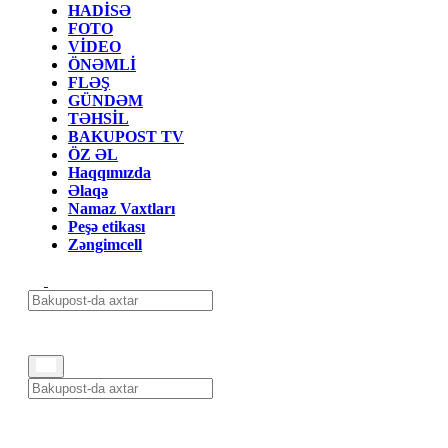
HADİSƏ
FOTO
VİDEO
ÖNƏMLİ
FLƏŞ
GÜNDƏM
TƏHSİL
BAKUPOST TV
ÖZ ƏL
Haqqımızda
Əlaqə
Namaz Vaxtları
Peşə etikası
Zəngimcell