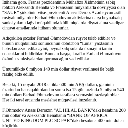
İttihama görə, Fransa prezidentinin Mühafizə Xidmətinin sabiq
rəhbəri Aleksandr Benalla və Fransanın milyardlarla dövriyyəsi olan
“SAUR” şirkətinin vitse-prezidenti Anass Derraz Azərbaycan əsilli
rusiyalı milyarder Fərhad Əhmədovun aktivlərinə qarşı beynəlxalq
sanksiyaların ləğvi müqabilində külli miqdarda rüşvət alma və digər
cinayət əməllərində ittiham olunurlar.
Adıçəkilən şəxslər Fərhad Əhmədovdan rüşvət tələb ediblər və
bunun müqabilində sonuncunun dəbdəbəli “Luna” yaxtasının
həbsdən azad ediləcəyini, beynəlxalq sularda üzməyini təmin
edəcəklərini bildiriblər. Bundan başqa, tərəflər Fərhad Əhmədovun
özünün sanksiyalardan qorunacağını vəd ediblər.
Ümumilikdə 6 milyon 140 min dollar rüşvət verilməsi ilə bağlı
razılıq əldə edilib.
Belə ki, 15 noyabr 2018-ci ildə 600 min ABŞ dolları, gəminin
üzərindən həbs qaldırılandan sonra isə 15 gün ərzində 5 milyon 540
min dolları Fərhad Əhmədovun tərəflərə verməsini razılaşdırıblar.
Hər iki tərəf arasında məsləhət müqaviləsi imzalanıb.
F.Əhmədov Anass Derrazın “AL HILAL BANK”dakı hesabına 200
min dollar və Aleksandr Benallanın “BANK OF AFRICA
UNITED KINGDOM PLC SC PAR”dakı hesabına 400 min dollar
köçürüb.