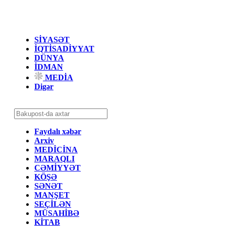
SİYASƏT
İQTİSADİYYAT
DÜNYA
İDMAN
MEDİA
Digər
Faydalı xəbər
Arxiv
MEDİCİNA
MARAQLI
CƏMİYYƏT
KÖŞƏ
SƏNƏT
MANŞET
SEÇİLƏN
MÜSAHİBƏ
KİTAB