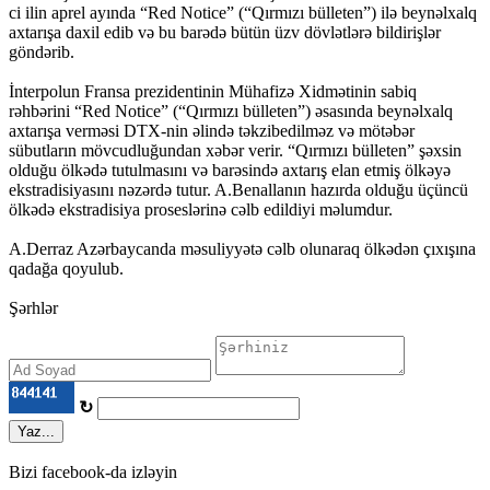
ci ilin aprel ayında “Red Notice” (“Qırmızı bülleten”) ilə beynəlxalq
axtarışa daxil edib və bu barədə bütün üzv dövlətlərə bildirişlər
göndərib.
İnterpolun Fransa prezidentinin Mühafizə Xidmətinin sabiq
rəhbərini “Red Notice” (“Qırmızı bülleten”) əsasında beynəlxalq
axtarışa verməsi DTX-nin əlində təkzibedilməz və mötəbər
sübutların mövcudluğundan xəbər verir. “Qırmızı bülleten” şəxsin
olduğu ölkədə tutulmasını və barəsində axtarış elan etmiş ölkəyə
ekstradisiyasını nəzərdə tutur. A.Benallanın hazırda olduğu üçüncü
ölkədə ekstradisiya proseslərinə cəlb edildiyi məlumdur.
A.Derraz Azərbaycanda məsuliyyətə cəlb olunaraq ölkədən çıxışına
qadağa qoyulub.
Şərhlər
↻
Yaz...
Bizi facebook-da izləyin