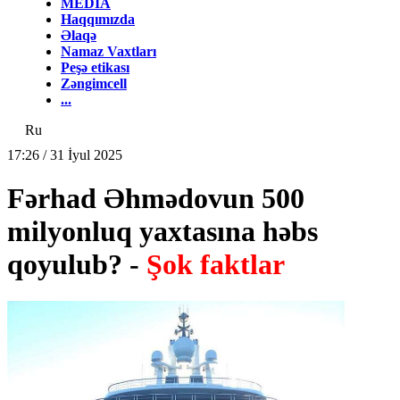
MEDİA
Haqqımızda
Əlaqə
Namaz Vaxtları
Peşə etikası
Zəngimcell
...
Ru
17:26 / 31 İyul 2025
Fərhad Əhmədovun 500
milyonluq yaxtasına həbs
qoyulub? -
Şok faktlar