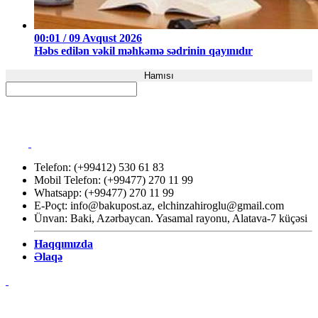
00:01 / 09 Avqust 2026
Həbs edilən vəkil məhkəmə sədrinin qayınıdır
Hamısı
Telefon: (+99412) 530 61 83
Mobil Telefon: (+99477) 270 11 99
Whatsapp: (+99477) 270 11 99
E-Poçt:
info@bakupost.az
,
elchinzahiroglu@gmail.com
Ünvan: Baki, Azərbaycan. Yasamal rayonu, Alatava-7 küçəsi
Haqqımızda
Əlaqə