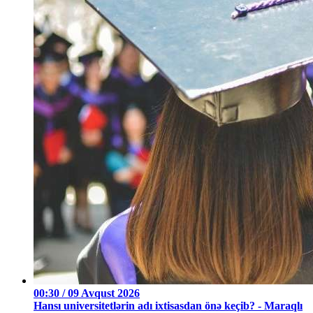
00:30 / 09 Avqust 2026
Hansı universitetlərin adı ixtisasdan önə keçib? - Maraqlı