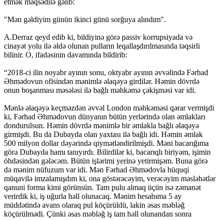
etmək məqsədilə gəlib:
"Mən gəldiyim günün ikinci günü sorğuya alındım".
A.Derraz qeyd edib ki, bildiyinə görə passiv korrupsiyada və
cinayət yolu ilə əldə olunan pulların leqallaşdırılmasında təqsirli
bilinir. O, ifadəsinin davamında bildirib:
“2018-ci ilin noyabr ayının sonu, oktyabr ayının əvvəlində Fərhad
Əhmədovun ofisindən mənimlə əlaqəyə girdilər. Həmin dövrdə
onun boşanması məsələsi ilə bağlı məhkəmə çəkişməsi var idi.
Mənlə əlaqəyə keçməzdən əvvəl London məhkəməsi qərar vermişdi
ki, Fərhad Əhmədovun dünyanın bütün yerlərində olan əmlakları
dondurulsun. Həmin dövrdə mənimlə bir əmlakla bağlı əlaqəyə
girmişdi. Bu da Dubayda olan yaxtası ilə bağlı idi. Həmin əmlak
500 milyon dollar dəyərində qiymətləndirilmişdi. Məni bacarığıma
görə Dubayda hamı tanıyırdı. Bilirdilər ki, bacarıqlı biriyəm, işimin
öhdəsindən gələcəm. Bütün işlərimi yerinə yetirmişəm. Buna görə
də mənim nüfuzum var idi. Mən Fərhad Əhmədovla hüquqi
müqavilə imzalamışdım ki, ona göstərəcəyim, verəcəyim məsləhətlər
qanuni forma kimi görünsün. Tam pulu almaq üçün isə zəmanət
verirdik ki, iş uğurla həll olunacaq. Mənim hesabıma 5 ay
müddətində avans olaraq pul köçürüldü, lakin əsas məbləğ
köçürülmədi. Çünki əsas məbləğ iş tam həll olunandan sonra