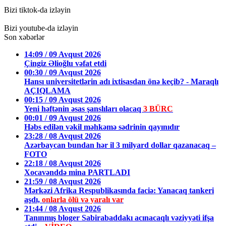
Bizi tiktok-da izləyin
Bizi youtube-da izləyin
Son xəbərlər
14:09 / 09 Avqust 2026
Çingiz Əlioğlu vəfat etdi
00:30 / 09 Avqust 2026
Hansı universitetlərin adı ixtisasdan önə keçib? - Maraqlı
AÇIQLAMA
00:15 / 09 Avqust 2026
Yeni həftənin əsas şanslıları olacaq
3 BÜRC
00:01 / 09 Avqust 2026
Həbs edilən vəkil məhkəmə sədrinin qayınıdır
23:28 / 08 Avqust 2026
Azərbaycan bundan hər il 3 milyard dollar qazanacaq –
FOTO
22:18 / 08 Avqust 2026
Xocavənddə mina PARTLADI
21:59 / 08 Avqust 2026
Mərkəzi Afrika Respublikasında faciə: Yanacaq tankeri
aşdı,
onlarla ölü və yaralı var
21:44 / 08 Avqust 2026
Tanınmış bloger Sabirabaddakı acınacaqlı vəziyyəti ifşa