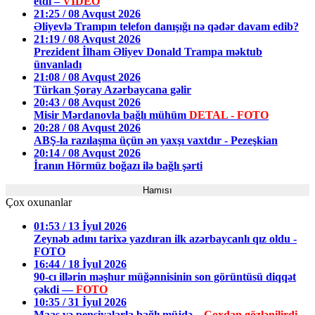
etdi –
VİDEO
21:25 / 08 Avqust 2026
Əliyevlə Trampın telefon danışığı nə qədər davam edib?
21:19 / 08 Avqust 2026
Prezident İlham Əliyev Donald Trampa məktub
ünvanladı
21:08 / 08 Avqust 2026
Türkan Şoray Azərbaycana gəlir
20:43 / 08 Avqust 2026
Misir Mərdanovla bağlı mühüm
DETAL - FOTO
20:28 / 08 Avqust 2026
ABŞ-la razılaşma üçün ən yaxşı vaxtdır - Pezeşkian
20:14 / 08 Avqust 2026
İranın Hörmüz boğazı ilə bağlı şərti
Hamısı
Çox oxunanlar
01:53 / 13 İyul 2026
Zeynəb adını tarixə yazdıran ilk azərbaycanlı qız oldu -
FOTO
16:44 / 18 İyul 2026
90-cı illərin məşhur müğənnisinin son görüntüsü diqqət
çəkdi —
FOTO
10:35 / 31 İyul 2026
Maaş və pensiyalarla bağlı müjdə –
Çoxdan gözlənilirdi,