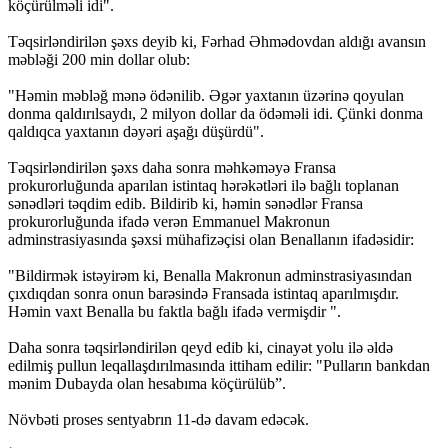
köçürülməli idi".
Təqsirləndirilən şəxs deyib ki, Fərhad Əhmədovdan aldığı avansın
məbləği 200 min dollar olub:
"Həmin məbləğ mənə ödənilib. Əgər yaxtanın üzərinə qoyulan
donma qaldırılsaydı, 2 milyon dollar da ödəməli idi. Çünki donma
qaldıqca yaxtanın dəyəri aşağı düşürdü".
Təqsirləndirilən şəxs daha sonra məhkəməyə Fransa
prokurorluğunda aparılan istintaq hərəkətləri ilə bağlı toplanan
sənədləri təqdim edib. Bildirib ki, həmin sənədlər Fransa
prokurorluğunda ifadə verən Emmanuel Makronun
adminstrasiyasında şəxsi mühafizəçisi olan Benallanın ifadəsidir:
"Bildirmək istəyirəm ki, Benalla Makronun adminstrasiyasından
çıxdıqdan sonra onun barəsində Fransada istintaq aparılmışdır.
Həmin vaxt Benalla bu faktla bağlı ifadə vermişdir ".
Daha sonra təqsirləndirilən qeyd edib ki, cinayət yolu ilə əldə
edilmiş pullun leqallaşdırılmasında ittiham edilir: "Pulların bankdan
mənim Dubayda olan hesabıma köçürülüb”.
Növbəti proses sentyabrın 11-də davam edəcək.