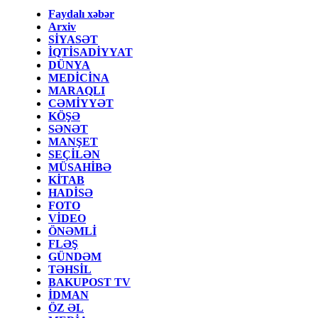
Faydalı xəbər
Arxiv
SİYASƏT
İQTİSADİYYAT
DÜNYA
MEDİCİNA
MARAQLI
CƏMİYYƏT
KÖŞƏ
SƏNƏT
MANŞET
SEÇİLƏN
MÜSAHİBƏ
KİTAB
HADİSƏ
FOTO
VİDEO
ÖNƏMLİ
FLƏŞ
GÜNDƏM
TƏHSİL
BAKUPOST TV
İDMAN
ÖZ ƏL