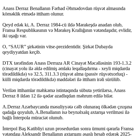
Anass Derraz Benallanın Fərhad Əhmədovdan rüşvət almasında
köməklik etmədə ittiham olunur.
Qeyd edək ki, A. Derraz 1984-cü ildə Mərakeşdə anadan olub,
Fransa Respublikasının və Mərakeş Krallığının vətəndaşıdır, evlidir,
iki uşağı var.
O, “SAUR” şirkətinin vitse-prezidentidir. Şirkət Dubayda
qeydiyyatdan keçib.
DTX tərəfindən Anass Derraza AR Cinayət Məcəlləsinin 193-1.3.2
(cinayət yolu ilə əldə edilmiş əmlakı leqallaşdırma - xeyli miqdarda
törədildikdə) və 32.5, 311.3.3 (rüşvət alma (passiv rüşvətxorluq) -
külli miqdarda törədildikdə) maddələri ilə ittiham irəli sürülüb.
Verilən ittihamlar məhkəmə istintaqında sübuta yetirilərsə, Anass
Derraz 8 ildən 12 ilə qədər azadlıqdan məhrum edilə bilər.
A.Derraz Azərbaycanda məsuliyyətə cəlb olunaraq ölkədən çıxışına
qadağa qoyulub, A.Benallanın isə beynəlxalq axtarışa verilməsi ilə
bağlı İnterpola müraciət olunub.
İnterpol Baş Katibliyi uzun prosedurdan sonra ümumi qərarla Fransa
vətəndaşı Aleksandr Benallanın axtarışını əsaslı hesab edərək 2025-