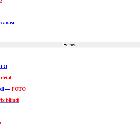
O
n anası
Hamısı
FOTO
 detal
əkdi —
FOTO
ix bilindi
ı