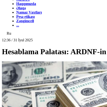
Haqqımızda
Əlaqə
Namaz Vaxtları
Peşə etikası
Zəngimcell
...
Ru
12:36 / 31 İyul 2025
Hesablama Palatası: ARDNF-in 