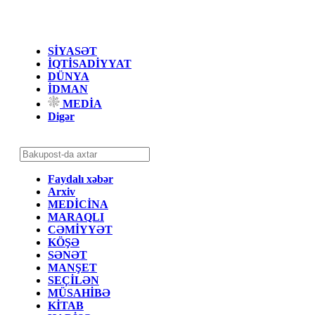
SİYASƏT
İQTİSADİYYAT
DÜNYA
İDMAN
MEDİA
Digər
Faydalı xəbər
Arxiv
MEDİCİNA
MARAQLI
CƏMİYYƏT
KÖŞƏ
SƏNƏT
MANŞET
SEÇİLƏN
MÜSAHİBƏ
KİTAB