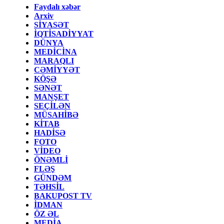
Faydalı xəbər
Arxiv
SİYASƏT
İQTİSADİYYAT
DÜNYA
MEDİCİNA
MARAQLI
CƏMİYYƏT
KÖŞƏ
SƏNƏT
MANŞET
SEÇİLƏN
MÜSAHİBƏ
KİTAB
HADİSƏ
FOTO
VİDEO
ÖNƏMLİ
FLƏŞ
GÜNDƏM
TƏHSİL
BAKUPOST TV
İDMAN
ÖZ ƏL
MEDİA