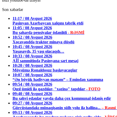
Bizi youtube-da izləyin
Son xəbərlər
11:17 / 08 Avqust 2026
Paşinyan Azərbaycan xalqını təbrik etdi
11:05 / 08 Avqust 2026
Bu şəhərdə pensiyalar ödənildi
- RƏSMİ
10:52 / 08 Avqust 2026
Xocavənddə traktor minaya düşdü
10:45 / 08 Avqust 2026
Yaşasaydı, 35 yaşı olacaqdı…
10:33 / 08 Avqust 2026
Aİİ sammitində Paşinyana sərt mesaj
10:20 / 08 Avqust 2026
Mövsümə Ronaldosuz başlayacaqlar
10:07 / 08 Avqust 2026
“Ən böyük hədiyyən mənəm” – Emindən xanımına
09:54 / 08 Avqust 2026
Qızıl ümidi ilə qazdılar, "xəzinə" tapdılar
- FOTO
09:40 / 08 Avqust 2026
Bu səhvi edənlər yayda daha çox kommunal ödəniş edir
09:27 / 08 Avqust 2026
Gürcüstandakı münaqişənin sülh yolu ilə həllinə...
– Rəsmi
09:13 / 08 Avqust 2026