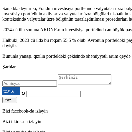
Sənəddə deyilir ki, Fondun investisiya portfelində valyutalar üzrə b
investisiya portfelinin aktivlər və valyutalar üzrə bölgüləri nisbətinin
kontekstində valyutalar üzrə bölgünün tarazlaşdırılması prosedurları h
2024-cü ilin sonuna ARDNF-nin investisiya portfelində ən böyük pay 
Halbuki, 2023-cü ildə bu rəqəm 55,5 % olub. Avronun portfeldəki payı 
dəyişib.
Bununla yanaşı, qızılın portfeldəki çəkisində əhəmiyyətli artım qeydə
Şərhlər
↻
Yaz...
Bizi facebook-da izləyin
Bizi tiktok-da izləyin