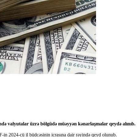
ndə valyutalar üzrə bölgüdə müəyyən kənarlaşmalar qeydə alınıb.
in 2024-cü il büdcəsinin icrasına dair rəyində qeyd olunub.