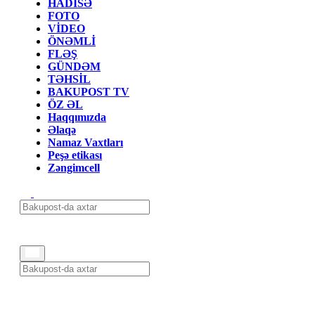
HADİSƏ
FOTO
VİDEO
ÖNƏMLİ
FLƏŞ
GÜNDƏM
TƏHSİL
BAKUPOST TV
ÖZ ƏL
Haqqımızda
Əlaqə
Namaz Vaxtları
Peşə etikası
Zəngimcell