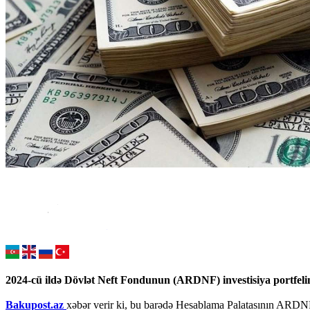
2024-cü ildə Dövlət Neft Fondunun (ARDNF) investisiya portfeli
Bakupost.az
xəbər verir ki, bu barədə Hesablama Palatasının ARDNF-