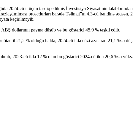
ölgüdə 2024-cü il üçün təsdiq edilmiş İnvestisiya Siyasətinin tələbləri
 tarazlaşdırılması prosedurları barədə Təlimat”ın 4.3-cü bəndinə əsasən, 
əyata keçirilməyib.
ABŞ dollarının payına düşüb və bu göstərici 45,9 % təşkil edib.
ötən il 21,2 % olduğu halda, 2024-cü ildə cüzi azalaraq 21,1 %-ə düşüb.
 alınıb, 2023-cü ildə 12 % olan bu göstərici 2024-cü ildə 20,6 %-ə yüks