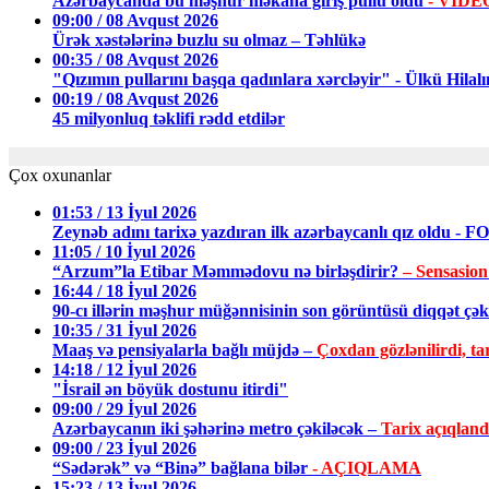
Azərbaycanda bu məşhur məkana giriş pullu oldu
- VİDE
09:00 / 08 Avqust 2026
Ürək xəstələrinə buzlu su olmaz – Təhlükə
00:35 / 08 Avqust 2026
"Qızımın pullarını başqa qadınlara xərcləyir" - Ülkü Hilalı
00:19 / 08 Avqust 2026
45 milyonluq təklifi rədd etdilər
Çox oxunanlar
01:53 / 13 İyul 2026
Zeynəb adını tarixə yazdıran ilk azərbaycanlı qız oldu - 
11:05 / 10 İyul 2026
“Arzum”la Etibar Məmmədovu nə birləşdirir?
– Sensasion
16:44 / 18 İyul 2026
90-cı illərin məşhur müğənnisinin son görüntüsü diqqət ç
10:35 / 31 İyul 2026
Maaş və pensiyalarla bağlı müjdə –
Çoxdan gözlənilirdi, tar
14:18 / 12 İyul 2026
"İsrail ən böyük dostunu itirdi"
09:00 / 29 İyul 2026
Azərbaycanın iki şəhərinə metro çəkiləcək –
Tarix açıqland
09:00 / 23 İyul 2026
“Sədərək” və “Binə” bağlana bilər
- AÇIQLAMA
15:23 / 13 İyul 2026