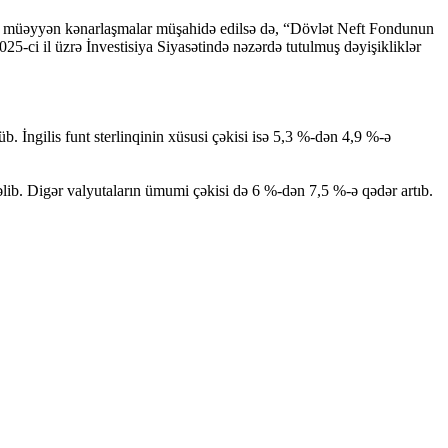
ndən müəyyən kənarlaşmalar müşahidə edilsə də, “Dövlət Neft Fondunun
2025-ci il üzrə İnvestisiya Siyasətində nəzərdə tutulmuş dəyişikliklər
 İngilis funt sterlinqinin xüsusi çəkisi isə 5,3 %-dən 4,9 %-ə
əlib. Digər valyutaların ümumi çəkisi də 6 %-dən 7,5 %-ə qədər artıb.