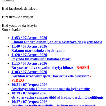
Bizi facebook-da izləyin
Bizi tiktok-da izləyin
Bizi youtube-da izləyin
Son xəbərlər
11:53 / 07 Avqust 2026
Limanı əlindən alınan Şahlar Novruzova qarşı yeni iddia
11:40 / 07 Avqust 2026
Bakının mərkəzində obyekt yanır
11:28 / 07 Avqust 2026
Payızda bu məhsullar bahalaşa bilər?
11:15 / 07 Avqust 2026
Bu şəxslər ad və soyadını dəyişə bilməz
- RƏSMİ
11:03 / 07 Avqust 2026
Kartdan istədiyiniz qədər köçürmə edə bilərsiniz
-
VİDEO
10:51 / 07 Avqust 2026
Azərbaycanda 10 min manat maaşla işçi axtarılır
10:39 / 07 Avqust 2026
Ər və arvadın yanaraq öldüyü hadisə qəsdən törədilibmiş
10:27 / 07 Avqust 2026
Pensiya ilə bağlı dəyişiklik – Yığılan pulun bir hissəsi…