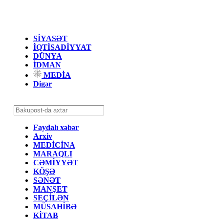
SİYASƏT
İQTİSADİYYAT
DÜNYA
İDMAN
MEDİA
Digər
Faydalı xəbər
Arxiv
MEDİCİNA
MARAQLI
CƏMİYYƏT
KÖŞƏ
SƏNƏT
MANŞET
SEÇİLƏN
MÜSAHİBƏ
KİTAB