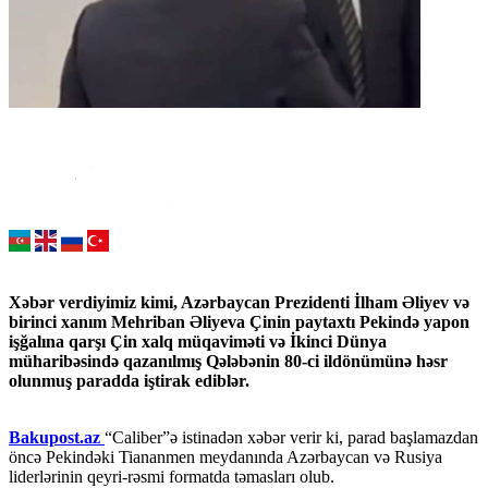
Xəbər verdiyimiz kimi, Azərbaycan Prezidenti İlham Əliyev və
birinci xanım Mehriban Əliyeva Çinin paytaxtı Pekində yapon
işğalına qarşı Çin xalq müqaviməti və İkinci Dünya
müharibəsində qazanılmış Qələbənin 80-ci ildönümünə həsr
olunmuş paradda iştirak ediblər.
Bakupost.az
“Caliber”ə istinadən xəbər verir ki, parad başlamazdan
öncə Pekindəki Tiananmen meydanında Azərbaycan və Rusiya
liderlərinin qeyri-rəsmi formatda təmasları olub.