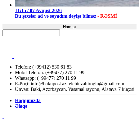
11:15 / 07 Avqust 2026
Bu şəxslər ad və soyadını dəyişə bilməz
- RƏSMİ
Hamısı
Telefon: (+99412) 530 61 83
Mobil Telefon: (+99477) 270 11 99
Whatsapp: (+99477) 270 11 99
E-Poçt:
info@bakupost.az
,
elchinzahiroglu@gmail.com
Ünvan: Baki, Azərbaycan. Yasamal rayonu, Alatava-7 küçəsi
Haqqımızda
Əlaqə