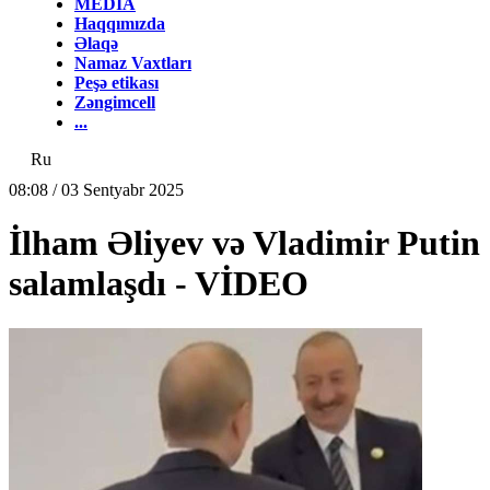
MEDİA
Haqqımızda
Əlaqə
Namaz Vaxtları
Peşə etikası
Zəngimcell
...
Ru
08:08 / 03 Sentyabr 2025
İlham Əliyev və Vladimir Putin
salamlaşdı - VİDEO