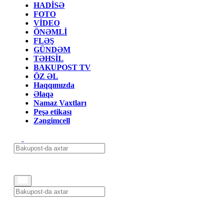
HADİSƏ
FOTO
VİDEO
ÖNƏMLİ
FLƏŞ
GÜNDƏM
TƏHSİL
BAKUPOST TV
ÖZ ƏL
Haqqımızda
Əlaqə
Namaz Vaxtları
Peşə etikası
Zəngimcell