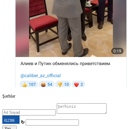
Şərhlər
↻
Yaz...