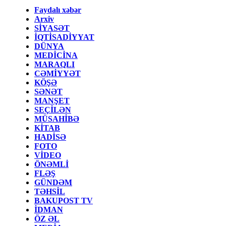
Faydalı xəbər
Arxiv
SİYASƏT
İQTİSADİYYAT
DÜNYA
MEDİCİNA
MARAQLI
CƏMİYYƏT
KÖŞƏ
SƏNƏT
MANŞET
SEÇİLƏN
MÜSAHİBƏ
KİTAB
HADİSƏ
FOTO
VİDEO
ÖNƏMLİ
FLƏŞ
GÜNDƏM
TƏHSİL
BAKUPOST TV
İDMAN
ÖZ ƏL