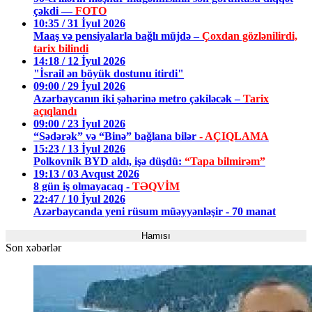
çəkdi —
FOTO
10:35 / 31 İyul 2026
Maaş və pensiyalarla bağlı müjdə –
Çoxdan gözlənilirdi,
tarix bilindi
14:18 / 12 İyul 2026
"İsrail ən böyük dostunu itirdi"
09:00 / 29 İyul 2026
Azərbaycanın iki şəhərinə metro çəkiləcək –
Tarix
açıqlandı
09:00 / 23 İyul 2026
“Sədərək” və “Binə” bağlana bilər
- AÇIQLAMA
15:23 / 13 İyul 2026
Polkovnik BYD aldı, işə düşdü:
“Tapa bilmirəm”
19:13 / 03 Avqust 2026
8 gün iş olmayacaq -
TƏQVİM
22:47 / 10 İyul 2026
Azərbaycanda yeni rüsum müəyyənləşir - 70 manat
Hamısı
Son xəbərlər