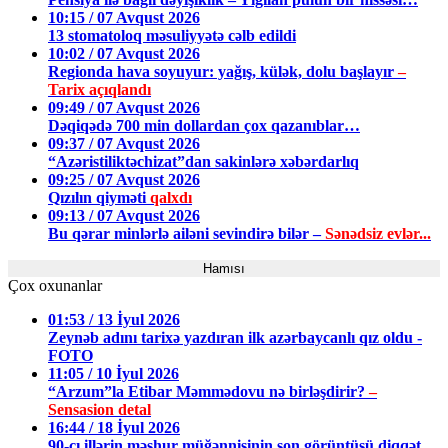
10:15 / 07 Avqust 2026
13 stomatoloq məsuliyyətə cəlb edildi
10:02 / 07 Avqust 2026
Regionda hava soyuyur: yağış, külək, dolu başlayır
–
Tarix açıqlandı
09:49 / 07 Avqust 2026
Dəqiqədə 700 min dollardan çox qazanıblar…
09:37 / 07 Avqust 2026
“Azəristiliktəchizat”dan sakinlərə xəbərdarlıq
09:25 / 07 Avqust 2026
Qızılın qiyməti
qalxdı
09:13 / 07 Avqust 2026
Bu qərar minlərlə ailəni sevindirə bilər –
Sənədsiz evlər...
Hamısı
Çox oxunanlar
01:53 / 13 İyul 2026
Zeynəb adını tarixə yazdıran ilk azərbaycanlı qız oldu -
FOTO
11:05 / 10 İyul 2026
“Arzum”la Etibar Məmmədovu nə birləşdirir?
–
Sensasion detal
16:44 / 18 İyul 2026
90-cı illərin məşhur müğənnisinin son görüntüsü diqqət