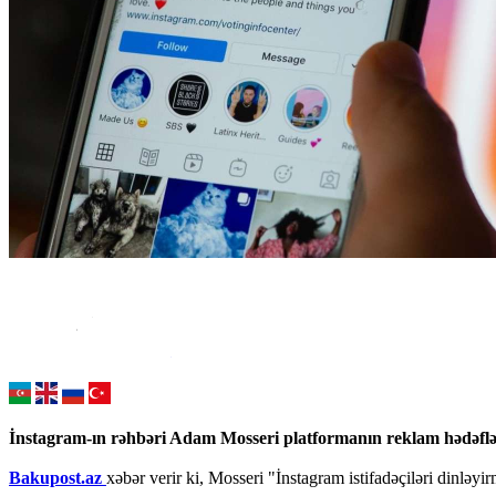
İnstagram-ın rəhbəri Adam Mosseri platformanın reklam hədəfləri 
Bakupost.az
xəbər verir ki, Mosseri "İnstagram istifadəçiləri dinləyi