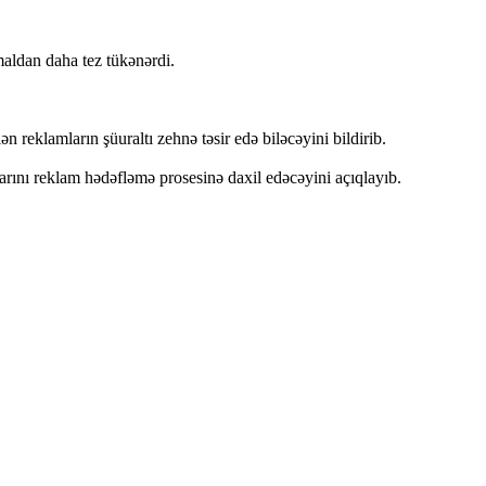
maldan daha tez tükənərdi.
eklamların şüuraltı zehnə təsir edə biləcəyini bildirib.
larını reklam hədəfləmə prosesinə daxil edəcəyini açıqlayıb.