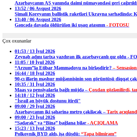
Azərbaycanın AŞ yanında daimi nümayəndəsi geri çağırıld
13:52 / 06 Avqust 2026
Şimali Koreyanın ballistik raketləri Ukrayna sərhədində: 
13:40 / 06 Avqust 2026
Gəncədə davada öldürülən iki uşaq atasının
- FOTOSU
Çox oxunanlar
01:53 / 13 İyul 2026
Zeynəb adını tarixə yazdıran ilk azərbaycanlı qız oldu - 
11:05 / 10 İyul 2026
“Arzum”la Etibar Məmmədovu nə birləşdirir?
– Sensasion
16:44 / 18 İyul 2026
90-cı illərin məşhur müğənnisinin son görüntüsü diqqət ç
10:35 / 31 İyul 2026
Maaş və pensiyalarla bağlı müjdə –
Çoxdan gözlənilirdi, tar
14:18 / 12 İyul 2026
"İsrail ən böyük dostunu itirdi"
09:00 / 29 İyul 2026
Azərbaycanın iki şəhərinə metro çəkiləcək –
Tarix açıqland
09:00 / 23 İyul 2026
“Sədərək” və “Binə” bağlana bilər
- AÇIQLAMA
15:23 / 13 İyul 2026
Polkovnik BYD aldı, işə düşdü:
“Tapa bilmirəm”