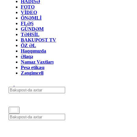
HADİSƏ
FOTO
VİDEO
ÖNƏMLİ
FLƏŞ
GÜNDƏM
TƏHSİL
BAKUPOST TV
ÖZ ƏL
Haqqımızda
Əlaqə
Namaz Vaxtları
Peşə etikası
Zəngimcell