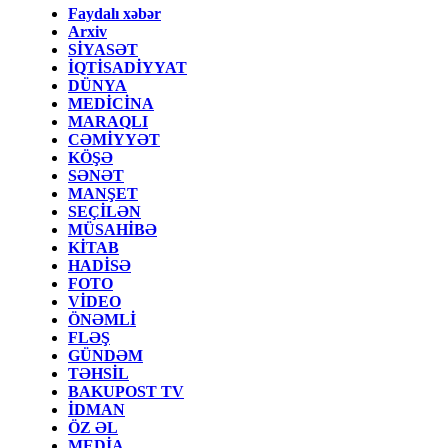
Faydalı xəbər
Arxiv
SİYASƏT
İQTİSADİYYAT
DÜNYA
MEDİCİNA
MARAQLI
CƏMİYYƏT
KÖŞƏ
SƏNƏT
MANŞET
SEÇİLƏN
MÜSAHİBƏ
KİTAB
HADİSƏ
FOTO
VİDEO
ÖNƏMLİ
FLƏŞ
GÜNDƏM
TƏHSİL
BAKUPOST TV
İDMAN
ÖZ ƏL
MEDİA