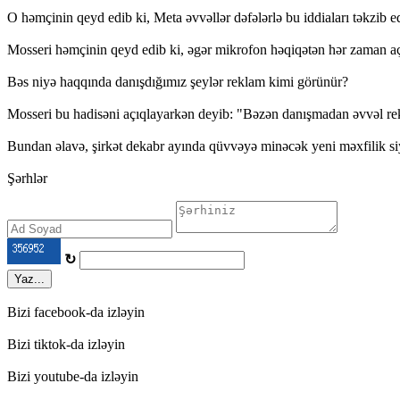
O həmçinin qeyd edib ki, Meta əvvəllər dəfələrlə bu iddiaları təkzib e
Mosseri həmçinin qeyd edib ki, əgər mikrofon həqiqətən hər zaman açı
Bəs niyə haqqında danışdığımız şeylər reklam kimi görünür?
Mosseri bu hadisəni açıqlayarkən deyib: "Bəzən danışmadan əvvəl rekl
Bundan əlavə, şirkət dekabr ayında qüvvəyə minəcək yeni məxfilik siyas
Şərhlər
↻
Yaz...
Bizi facebook-da izləyin
Bizi tiktok-da izləyin
Bizi youtube-da izləyin