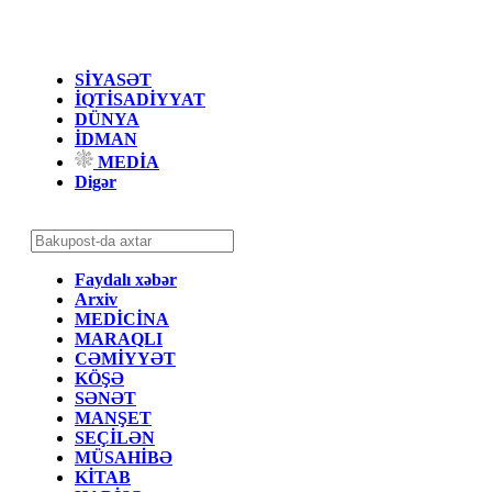
SİYASƏT
İQTİSADİYYAT
DÜNYA
İDMAN
MEDİA
Digər
Faydalı xəbər
Arxiv
MEDİCİNA
MARAQLI
CƏMİYYƏT
KÖŞƏ
SƏNƏT
MANŞET
SEÇİLƏN
MÜSAHİBƏ
KİTAB