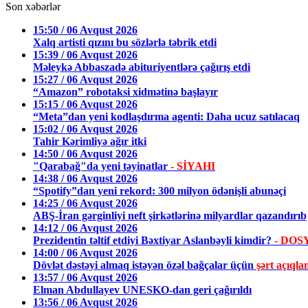
Son xəbərlər
15:50 / 06 Avqust 2026
Xalq artisti qızını bu sözlərlə təbrik etdi
15:39 / 06 Avqust 2026
Məleykə Abbaszadə abituriyentlərə çağırış etdi
15:27 / 06 Avqust 2026
“Amazon” robotaksi xidmətinə başlayır
15:15 / 06 Avqust 2026
“Meta”dan yeni kodlaşdırma agenti: Daha ucuz satılacaq
15:02 / 06 Avqust 2026
Tahir Kərimliyə ağır itki
14:50 / 06 Avqust 2026
"Qarabağ"da yeni təyinatlar
- SİYAHI
14:38 / 06 Avqust 2026
“Spotify”dan yeni rekord: 300 milyon ödənişli abunəçi
14:25 / 06 Avqust 2026
ABŞ-İran gərginliyi neft şirkətlərinə milyardlar qazandırıb
14:12 / 06 Avqust 2026
Prezidentin təltif etdiyi Bəxtiyar Aslanbəyli kimdir?
- DOS
14:00 / 06 Avqust 2026
Dövlət dəstəyi almaq istəyən özəl bağçalar üçün
şərt açıqla
13:57 / 06 Avqust 2026
Elman Abdullayev UNESKO-dan geri çağırıldı
13:56 / 06 Avqust 2026