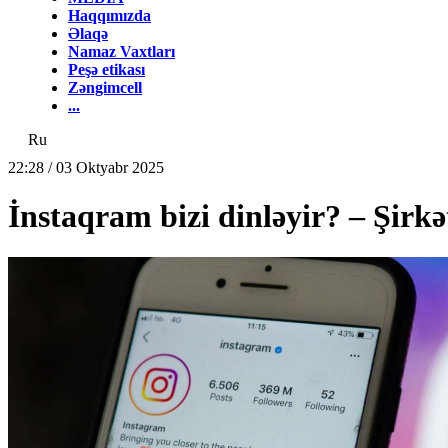
Haqqımızda
Əlaqə
Namaz Vaxtları
Peşə etikası
Zəngimcell
...
Ru
22:28 / 03 Oktyabr 2025
İnstaqram bizi dinləyir? – Şirk