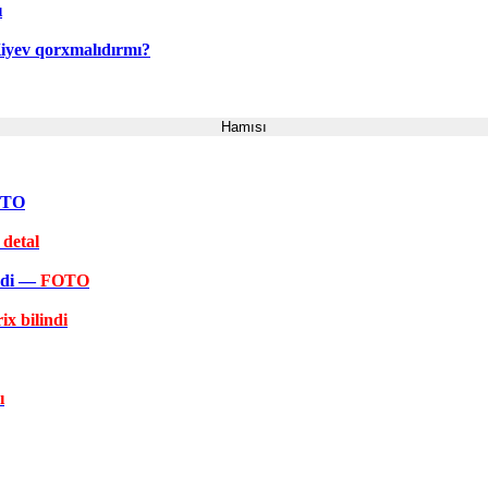
ı
Kiyev qorxmalıdırmı?
Hamısı
FOTO
 detal
əkdi —
FOTO
ix bilindi
ı