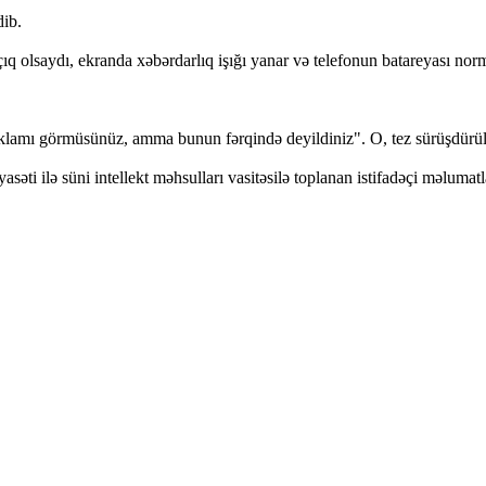
dib.
q olsaydı, ekranda xəbərdarlıq işığı yanar və telefonun batareyası nor
amı görmüsünüz, amma bunun fərqində deyildiniz". O, tez sürüşdürülən r
əti ilə süni intellekt məhsulları vasitəsilə toplanan istifadəçi məlumat