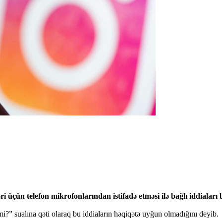
üçün telefon mikrofonlarından istifadə etməsi ilə bağlı iddiaları b
rmi?” sualına qəti olaraq bu iddiaların həqiqətə uyğun olmadığını deyib.