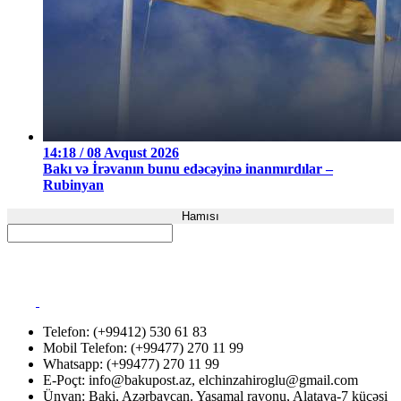
14:18 / 08 Avqust 2026
Bakı və İrəvanın bunu edəcəyinə inanmırdılar –
Rubinyan
Hamısı
Telefon: (+99412) 530 61 83
Mobil Telefon: (+99477) 270 11 99
Whatsapp: (+99477) 270 11 99
E-Poçt:
info@bakupost.az
,
elchinzahiroglu@gmail.com
Ünvan: Baki, Azərbaycan. Yasamal rayonu, Alatava-7 küçəsi