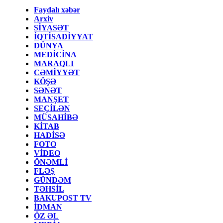
Faydalı xəbər
Arxiv
SİYASƏT
İQTİSADİYYAT
DÜNYA
MEDİCİNA
MARAQLI
CƏMİYYƏT
KÖŞƏ
SƏNƏT
MANŞET
SEÇİLƏN
MÜSAHİBƏ
KİTAB
HADİSƏ
FOTO
VİDEO
ÖNƏMLİ
FLƏŞ
GÜNDƏM
TƏHSİL
BAKUPOST TV
İDMAN
ÖZ ƏL