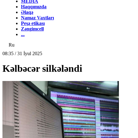
MEDİA
Haqqımızda
Əlaqə
Namaz Vaxtları
Peşə etikası
Zəngimcell
...
Ru
08:35 / 31 İyul 2025
Kəlbəcər silkələndi