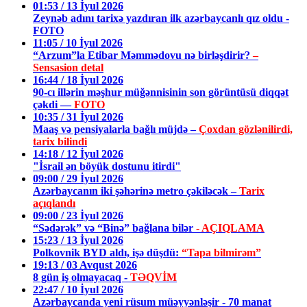
01:53 / 13 İyul 2026
Zeynəb adını tarixə yazdıran ilk azərbaycanlı qız oldu -
FOTO
11:05 / 10 İyul 2026
“Arzum”la Etibar Məmmədovu nə birləşdirir?
–
Sensasion detal
16:44 / 18 İyul 2026
90-cı illərin məşhur müğənnisinin son görüntüsü diqqət
çəkdi —
FOTO
10:35 / 31 İyul 2026
Maaş və pensiyalarla bağlı müjdə –
Çoxdan gözlənilirdi,
tarix bilindi
14:18 / 12 İyul 2026
"İsrail ən böyük dostunu itirdi"
09:00 / 29 İyul 2026
Azərbaycanın iki şəhərinə metro çəkiləcək –
Tarix
açıqlandı
09:00 / 23 İyul 2026
“Sədərək” və “Binə” bağlana bilər
- AÇIQLAMA
15:23 / 13 İyul 2026
Polkovnik BYD aldı, işə düşdü:
“Tapa bilmirəm”
19:13 / 03 Avqust 2026
8 gün iş olmayacaq -
TƏQVİM
22:47 / 10 İyul 2026
Azərbaycanda yeni rüsum müəyyənləşir - 70 manat