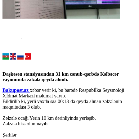
Daşkəsən stansiyasından 31 km cənub-qərbdə Kəlbəcər
rayonunda zəlzələ qeydə alınıb.
Bakupost.az
xəbər verir ki, bu barədə Respublİka Seysmoloji
Xİdmət Mərkəzi məlumat yayıb.
Bildirilib ki, yerli vaxtla saa 00:13-də qeydə alınan zəlzələnin
maqnitudası 3 olub.
Zəlzələ ocağı Yerin 10 km dərinliyində yerləşib.
Zəlzələ hiss olunmayıb.
Şərhlər