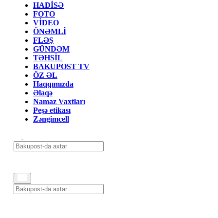
HADİSƏ
FOTO
VİDEO
ÖNƏMLİ
FLƏŞ
GÜNDƏM
TƏHSİL
BAKUPOST TV
ÖZ ƏL
Haqqımızda
Əlaqə
Namaz Vaxtları
Peşə etikası
Zəngimcell