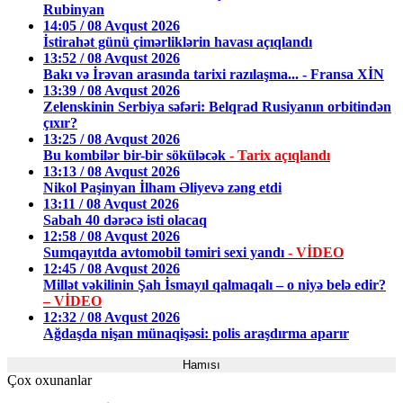
Rubinyan
14:05 / 08 Avqust 2026
İstirahət günü çimərliklərin havası açıqlandı
13:52 / 08 Avqust 2026
Bakı və İrəvan arasında tarixi razılaşma... - Fransa XİN
13:39 / 08 Avqust 2026
Zelenskinin Serbiya səfəri: Belqrad Rusiyanın orbitindən
çıxır?
13:25 / 08 Avqust 2026
Bu kombilər bir-bir söküləcək
- Tarix açıqlandı
13:13 / 08 Avqust 2026
Nikol Paşinyan İlham Əliyevə zəng etdi
13:11 / 08 Avqust 2026
Sabah 40 dərəcə isti olacaq
12:58 / 08 Avqust 2026
Sumqayıtda avtomobil təmiri sexi yandı
- VİDEO
12:45 / 08 Avqust 2026
Millət vəkilinin Şah İsmayıl qalmaqalı – o niyə belə edir?
– VİDEO
12:32 / 08 Avqust 2026
Ağdaşda nişan münaqişəsi: polis araşdırma aparır
Hamısı
Çox oxunanlar