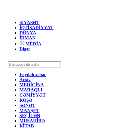
SİYASƏT
İQTİSADİYYAT
DÜNYA
İDMAN
MEDİA
Digər
Faydalı xəbər
Arxiv
MEDİCİNA
MARAQLI
CƏMİYYƏT
KÖŞƏ
SƏNƏT
MANŞET
SEÇİLƏN
MÜSAHİBƏ
KİTAB