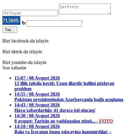
↻
Yaz...
Bizi facebook-da izləyin
Bizi tiktok-da izləyin
Bizi youtube-da izləyin
Son xəbərlər
15:07 / 08 Avqust 2026
12 illik təhsilə keçid: Uzun illərdir həllini gözləyən
problem
14:55 / 08 Avqust 2026
Pakistan prezidentindən Azərbaycanla bağlı açıqlama
14:43 / 08 Avqust 2026
Hava xəbərdarlığı: 41 dərəcə isti olacaq!
14:30 / 08 Avqust 2026
8 avqust: Tarixin ən yaddaqalan günü...
- FOTO
14:18 / 08 Avqust 2026
Bakı və İrəvanın bunu edəcəyinə inanmırdılar –