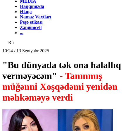
MEDİA
Haqqımızda
Əlaqə
Namaz Vaxtları
Peşə etikası
Zəngimcell
...
Ru
10:24 / 13 Sentyabr 2025
"Bu dünyada tək ona halallıq
verməyəcəm"
- Tanınmış
müğənni Xoşqədəmi yenidən
məhkəməyə verdi