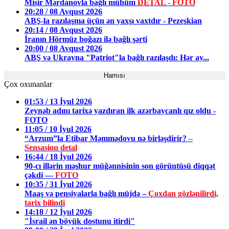
Misir Mərdanovla bağlı mühüm
DETAL - FOTO
20:28 / 08 Avqust 2026
ABŞ-la razılaşma üçün ən yaxşı vaxtdır - Pezeşkian
20:14 / 08 Avqust 2026
İranın Hörmüz boğazı ilə bağlı şərti
20:00 / 08 Avqust 2026
ABŞ və Ukrayna "Patriot"la bağlı razılaşdı: Hər ay...
Hamısı
Çox oxunanlar
01:53 / 13 İyul 2026
Zeynəb adını tarixə yazdıran ilk azərbaycanlı qız oldu -
FOTO
11:05 / 10 İyul 2026
“Arzum”la Etibar Məmmədovu nə birləşdirir?
–
Sensasion detal
16:44 / 18 İyul 2026
90-cı illərin məşhur müğənnisinin son görüntüsü diqqət
çəkdi —
FOTO
10:35 / 31 İyul 2026
Maaş və pensiyalarla bağlı müjdə –
Çoxdan gözlənilirdi,
tarix bilindi
14:18 / 12 İyul 2026
"İsrail ən böyük dostunu itirdi"