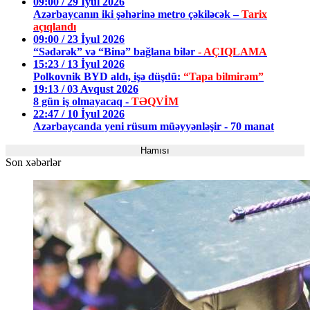
09:00 / 29 İyul 2026
Azərbaycanın iki şəhərinə metro çəkiləcək –
Tarix
açıqlandı
09:00 / 23 İyul 2026
“Sədərək” və “Binə” bağlana bilər
- AÇIQLAMA
15:23 / 13 İyul 2026
Polkovnik BYD aldı, işə düşdü:
“Tapa bilmirəm”
19:13 / 03 Avqust 2026
8 gün iş olmayacaq -
TƏQVİM
22:47 / 10 İyul 2026
Azərbaycanda yeni rüsum müəyyənləşir - 70 manat
Hamısı
Son xəbərlər