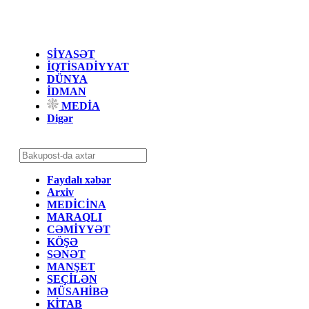
SİYASƏT
İQTİSADİYYAT
DÜNYA
İDMAN
MEDİA
Digər
Faydalı xəbər
Arxiv
MEDİCİNA
MARAQLI
CƏMİYYƏT
KÖŞƏ
SƏNƏT
MANŞET
SEÇİLƏN
MÜSAHİBƏ
KİTAB