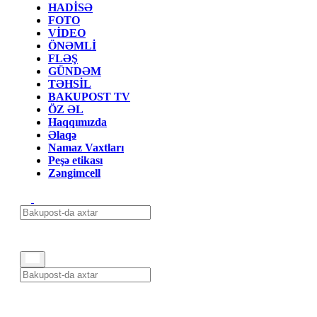
HADİSƏ
FOTO
VİDEO
ÖNƏMLİ
FLƏŞ
GÜNDƏM
TƏHSİL
BAKUPOST TV
ÖZ ƏL
Haqqımızda
Əlaqə
Namaz Vaxtları
Peşə etikası
Zəngimcell