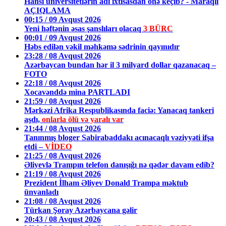
Hansı universitetlərin adı ixtisasdan önə keçib? - Maraqlı
AÇIQLAMA
00:15 / 09 Avqust 2026
Yeni həftənin əsas şanslıları olacaq
3 BÜRC
00:01 / 09 Avqust 2026
Həbs edilən vəkil məhkəmə sədrinin qayınıdır
23:28 / 08 Avqust 2026
Azərbaycan bundan hər il 3 milyard dollar qazanacaq –
FOTO
22:18 / 08 Avqust 2026
Xocavənddə mina PARTLADI
21:59 / 08 Avqust 2026
Mərkəzi Afrika Respublikasında faciə: Yanacaq tankeri
aşdı,
onlarla ölü və yaralı var
21:44 / 08 Avqust 2026
Tanınmış bloger Sabirabaddakı acınacaqlı vəziyyəti ifşa
etdi –
VİDEO
21:25 / 08 Avqust 2026
Əliyevlə Trampın telefon danışığı nə qədər davam edib?
21:19 / 08 Avqust 2026
Prezident İlham Əliyev Donald Trampa məktub
ünvanladı
21:08 / 08 Avqust 2026
Türkan Şoray Azərbaycana gəlir
20:43 / 08 Avqust 2026