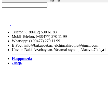
Hamısı
Telefon: (+99412) 530 61 83
Mobil Telefon: (+99477) 270 11 99
Whatsapp: (+99477) 270 11 99
E-Poçt:
info@bakupost.az
,
elchinzahiroglu@gmail.com
Ünvan: Baki, Azərbaycan. Yasamal rayonu, Alatava-7 küçəsi
Haqqımızda
Əlaqə