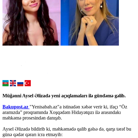
Müğənni Aysel Əlizadə yeni açıqlamaları ilə gündəmə gəlib.
Bakupost.az
"Yenisabah.az"a istinadən xəbər verir ki, ifaçı “Öz
aramızda” proqramında Xoşqədəm Hidayətqızı ilə arasındakı
məhkəmə prosesindən danışıb.
Aysel Əlizadə bildirib ki, məhkəmədə qalib gəlsə də, qarşı tərəf bu
günə qədər qərarı icra etməyib: