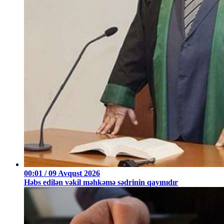
00:01 / 09 Avqust 2026
Həbs edilən vəkil məhkəmə sədrinin qayınıdır