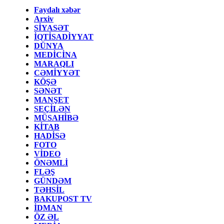
Faydalı xəbər
Arxiv
SİYASƏT
İQTİSADİYYAT
DÜNYA
MEDİCİNA
MARAQLI
CƏMİYYƏT
KÖŞƏ
SƏNƏT
MANŞET
SEÇİLƏN
MÜSAHİBƏ
KİTAB
HADİSƏ
FOTO
VİDEO
ÖNƏMLİ
FLƏŞ
GÜNDƏM
TƏHSİL
BAKUPOST TV
İDMAN
ÖZ ƏL