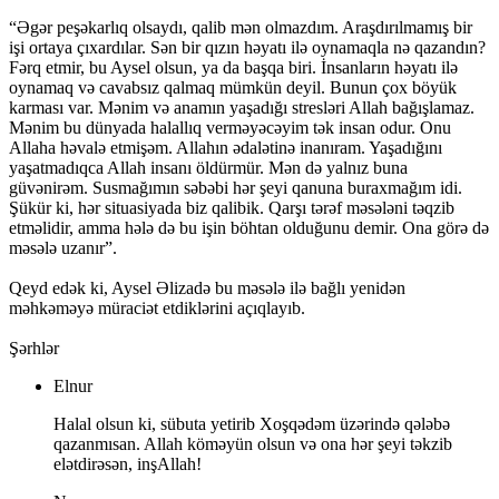
“Əgər peşəkarlıq olsaydı, qalib mən olmazdım. Araşdırılmamış bir
işi ortaya çıxardılar. Sən bir qızın həyatı ilə oynamaqla nə qazandın?
Fərq etmir, bu Aysel olsun, ya da başqa biri. İnsanların həyatı ilə
oynamaq və cavabsız qalmaq mümkün deyil. Bunun çox böyük
karması var. Mənim və anamın yaşadığı stresləri Allah bağışlamaz.
Mənim bu dünyada halallıq verməyəcəyim tək insan odur. Onu
Allaha həvalə etmişəm. Allahın ədalətinə inanıram. Yaşadığını
yaşatmadıqca Allah insanı öldürmür. Mən də yalnız buna
güvənirəm. Susmağımın səbəbi hər şeyi qanuna buraxmağım idi.
Şükür ki, hər situasiyada biz qalibik. Qarşı tərəf məsələni təqzib
etməlidir, amma hələ də bu işin böhtan olduğunu demir. Ona görə də
məsələ uzanır”.
Qeyd edək ki, Aysel Əlizadə bu məsələ ilə bağlı yenidən
məhkəməyə müraciət etdiklərini açıqlayıb.
Şərhlər
Elnur
Halal olsun ki, sübuta yetirib Xoşqədəm üzərində qələbə
qazanmısan. Allah köməyün olsun və ona hər şeyi təkzib
elətdirəsən, inşAllah!