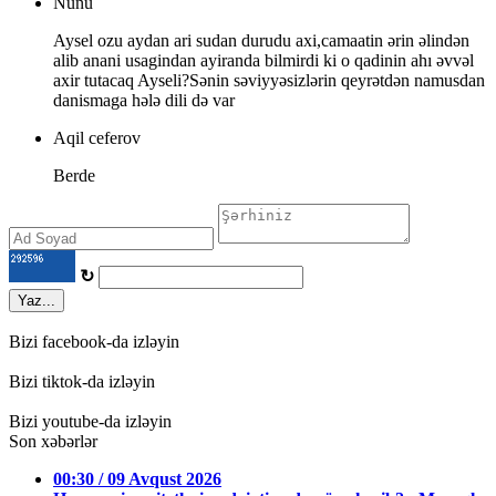
Nunu
Aysel ozu aydan ari sudan durudu axi,camaatin ərin əlindən
alib anani usagindan ayiranda bilmirdi ki o qadinin ahı əvvəl
axir tutacaq Ayseli?Sənin səviyyəsizlərin qeyrətdən namusdan
danismaga hələ dili də var
Aqil ceferov
Berde
↻
Yaz...
Bizi facebook-da izləyin
Bizi tiktok-da izləyin
Bizi youtube-da izləyin
Son xəbərlər
00:30 / 09 Avqust 2026