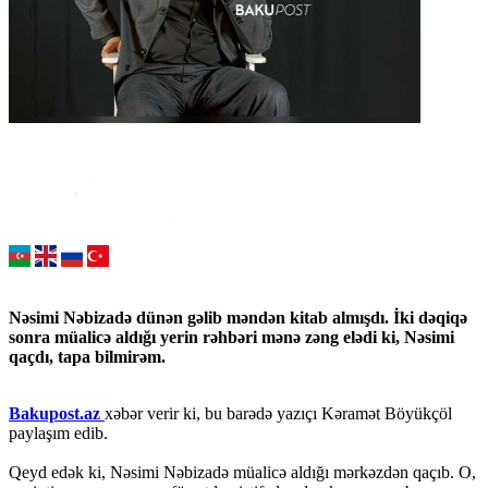
Nəsimi Nəbizadə dünən gəlib məndən kitab almışdı. İki dəqiqə
sonra müalicə aldığı yerin rəhbəri mənə zəng elədi ki, Nəsimi
qaçdı, tapa bilmirəm.
Bakupost.az
xəbər verir ki, bu barədə yazıçı Kəramət Böyükçöl
paylaşım edib.
Qeyd edək ki, Nəsimi Nəbizadə müalicə aldığı mərkəzdən qaçıb. O,