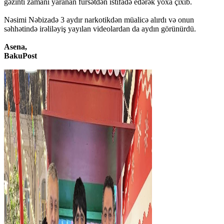
gəzinti zamanı yaranan fürsətdən istifadə edərək yoxa çıxıb.
Nəsimi Nəbizadə 3 aydır narkotikdən müalicə alırdı və onun
səhhətində irəliləyiş yayılan videolardan da aydın görünürdü.
Asena,
BakuPost