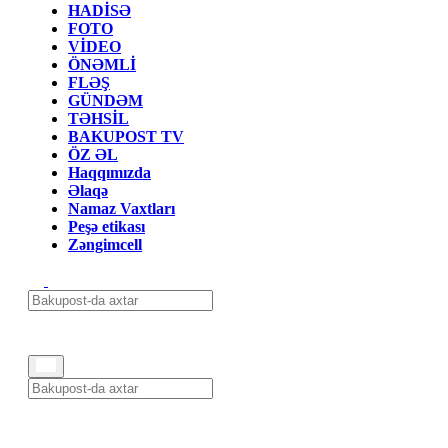
HADİSƏ
FOTO
VİDEO
ÖNƏMLİ
FLƏŞ
GÜNDƏM
TƏHSİL
BAKUPOST TV
ÖZ ƏL
Haqqımızda
Əlaqə
Namaz Vaxtları
Peşə etikası
Zəngimcell