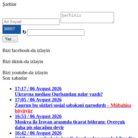
Şərhlər
↻
Yaz...
Bizi facebook-da izləyin
Bizi tiktok-da izləyin
Bizi youtube-da izləyin
Son xəbərlər
17:17 / 06 Avqust 2026
Ukrayna mediası Qurbandan nələr yazdı?
17:05 / 06 Avqust 2026
Zaurun bu sözləri sosial şəbəkəni qarışdırdı
– Mübahisə
böyüyür
16:53 / 06 Avqust 2026
Moskva ilə İrəvan arasında ticarət böhranı: Overçuk
daha pis olacağını deyir
16:42 / 06 Avqust 2026