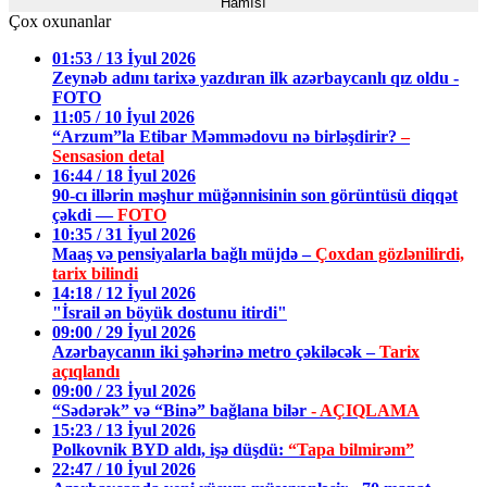
Hamısı
Çox oxunanlar
01:53 / 13 İyul 2026
Zeynəb adını tarixə yazdıran ilk azərbaycanlı qız oldu -
FOTO
11:05 / 10 İyul 2026
“Arzum”la Etibar Məmmədovu nə birləşdirir?
–
Sensasion detal
16:44 / 18 İyul 2026
90-cı illərin məşhur müğənnisinin son görüntüsü diqqət
çəkdi —
FOTO
10:35 / 31 İyul 2026
Maaş və pensiyalarla bağlı müjdə –
Çoxdan gözlənilirdi,
tarix bilindi
14:18 / 12 İyul 2026
"İsrail ən böyük dostunu itirdi"
09:00 / 29 İyul 2026
Azərbaycanın iki şəhərinə metro çəkiləcək –
Tarix
açıqlandı
09:00 / 23 İyul 2026
“Sədərək” və “Binə” bağlana bilər
- AÇIQLAMA
15:23 / 13 İyul 2026
Polkovnik BYD aldı, işə düşdü:
“Tapa bilmirəm”
22:47 / 10 İyul 2026