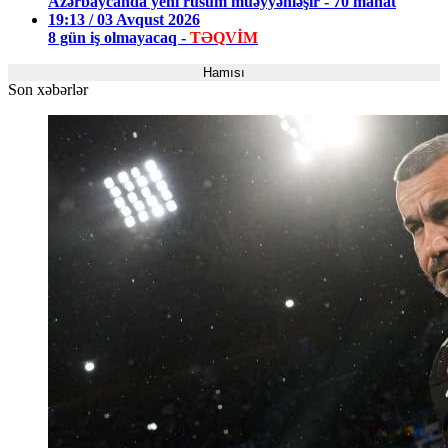
Azərbaycanda yeni rüsum müəyyənləşir - 70 manat
19:13 / 03 Avqust 2026
8 gün iş olmayacaq -
TƏQVİM
Hamısı
Son xəbərlər