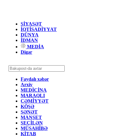
SİYASƏT
İQTİSADİYYAT
DÜNYA
İDMAN
MEDİA
Digər
Faydalı xəbər
Arxiv
MEDİCİNA
MARAQLI
CƏMİYYƏT
KÖŞƏ
SƏNƏT
MANŞET
SEÇİLƏN
MÜSAHİBƏ
KİTAB