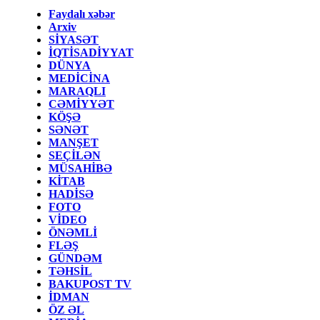
Faydalı xəbər
Arxiv
SİYASƏT
İQTİSADİYYAT
DÜNYA
MEDİCİNA
MARAQLI
CƏMİYYƏT
KÖŞƏ
SƏNƏT
MANŞET
SEÇİLƏN
MÜSAHİBƏ
KİTAB
HADİSƏ
FOTO
VİDEO
ÖNƏMLİ
FLƏŞ
GÜNDƏM
TƏHSİL
BAKUPOST TV
İDMAN
ÖZ ƏL