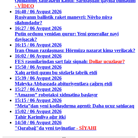
Qıfıllanmış xatirələrin kəndi: Sarıbaşdan qayıda bilmədim
- VİDEO
16:40 / 06 Avqust 2026
Rusiyanın ballistik raket manevri: Növbə nüvə
silahındadır?
16:27 / 06 Avqust 2026
Putin ordunu yenidən qurur: Yeni generallar nəyi
dəyişəcək?
16:15 / 06 Avqust 2026
İran-Oman razılaşması: Hörmüzə nəzarət kimə veriləcək?
16:02 / 06 Avqust 2026
FES rəsmilərindən sərt faiz siqnalı:
Dollar ucuzlaşır?
15:50 / 06 Avqust 2026
Xalq artisti qızını bu sözlərlə təbrik etdi
15:39 / 06 Avqust 2026
Məleykə Abbaszadə abituriyentlərə çağırış etdi
15:27 / 06 Avqust 2026
“Amazon” robotaksi xidmətinə başlayır
15:15 / 06 Avqust 2026
“Meta”dan yeni kodlaşdırma agenti: Daha ucuz satılacaq
15:02 / 06 Avqust 2026
Tahir Kərimliyə ağır itki
14:50 / 06 Avqust 2026
"Qarabağ"da yeni təyinatlar
- SİYAHI