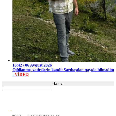
16:42 / 06 Avqust 2026
Qıfıllanmış xatirələrin kəndi: Sarıbaşdan qayıda bilmədim
- VİDEO
Hamısı