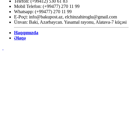
Telefon: (+99412) 530 61 83
Mobil Telefon: (+99477) 270 11 99
Whatsapp: (+99477) 270 11 99
E-Poçt:
info@bakupost.az
,
elchinzahiroglu@gmail.com
Ünvan: Baki, Azərbaycan. Yasamal rayonu, Alatava-7 küçəsi
Haqqımızda
Əlaqə