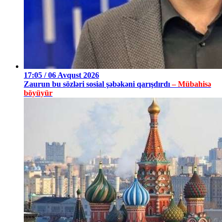
17:05 / 06 Avqust 2026
Zaurun bu sözləri sosial şəbəkəni qarışdırdı
– Mübahisə
böyüyür