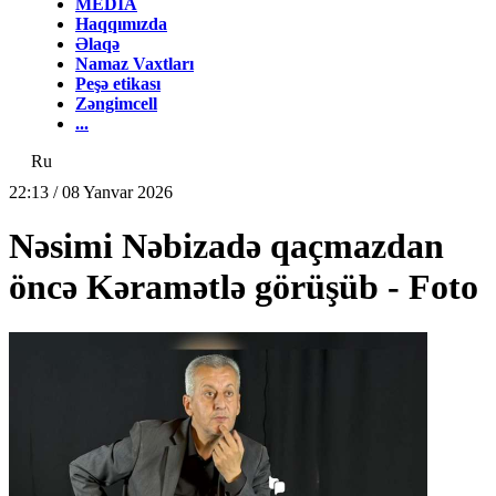
MEDİA
Haqqımızda
Əlaqə
Namaz Vaxtları
Peşə etikası
Zəngimcell
...
Ru
22:13 / 08 Yanvar 2026
Nəsimi Nəbizadə qaçmazdan
öncə Kəramətlə görüşüb - Foto