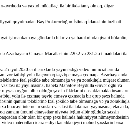
yrı-ayrılıqda və yaxud müdafiəçi ilə birlikdə tanış olmaq, digər
dudiyyəti qoyulmadan Baş Prokurorluğun İstintaq İdarəsinin inzibati
inayət işi məhkəməyə göndərilə bilər və ya barələrində qiyabi hökmün,
ində Azərbaycan Cinayət Məcəlləsinin 220.2 və 281.2-ci maddələri ilə
 25 iyul 2020-ci il tarixlərdə yayımladığı video müraciətlərində
yəni zor tətbiqi yolu ilə çıxmaq təşviq etməyə çıxmaqla Azərbaycanda
ələblərinə fəal şəkildə tabe olmamağa və ya zorakılıqla müşaət olunan
arı vasitəsi ilə yayılmasına, habelə Manafov Beydulla Ənvər oğlu və
 niyyətə uyğun əlbir olduğu şəxsin fikirlərini dəstəkləməklə insanların
ətbiqi yolu ilə çıxmaq təşviq etməyə çıxmaqla bir qrup şəxs halında
sinin qanuni tələblərinə fəal şəkildə tabe olmamağa və ya zorakılıqla
a biıəcəyi internet resusları vasitəsi ilə təkrarən yaymasına, eləcə də,
ialoq zamanı ümumi cinayətkar niyyətə iyğun əlbir oğlduğu şəxsin
 qabaqcadan əlbir olan bir qrup şəxs halında hakimiyyət nümayəndəsinin
n video materialları idarə etdiyi kanalda qeyri məhud şəxslərin baxa