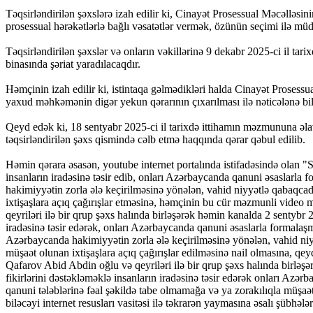
Təqsirləndirilən şəxslərə izah edilir ki, Cinayət Prosessual Məcəlləsini
prosessual hərəkətlərlə bağlı vəsatətlər vermək, özünün seçimi ilə müd
Təqsirləndirilən şəxslər və onların vəkillərinə 9 dekabr 2025-ci il tar
binasında şəriat yaradılacaqdır.
Həmçinin izah edilir ki, istintaqa gəlmədikləri halda Cinayət Prosess
yaxud məhkəmənin digər yekun qərarının çıxarılması ilə nəticələnə bil
Qeyd edək ki, 18 sentyabr 2025-ci il tarixdə ittihamın məzmununa əla
təqsirləndirilən şəxs qismində cəlb etmə haqqında qərar qəbul edilib.
Həmin qərara əsasən, youtube internet portalında istifadəsində olan "
insanların iradəsinə təsir edib, onları Azərbaycanda qanuni əsaslarla
hakimiyyətin zorla ələ keçirilməsinə yönələn, vahid niyyətlə qabaqca
ixtişaşlara açıq çağırışlar etməsinə, həmçinin bu cür məzmunli video m
qeyriləri ilə bir qrup şəxs halında birləşərək həmin kanalda 2 sentybr
iradəsinə təsir edərək, onları Azərbaycanda qanuni əsaslarla formalaş
Azərbaycanda hakimiyyətin zorla ələ keçirilməsinə yönələn, vahid niy
müşaət olunan ixtişaşlara açıq çağırışlar edilməsinə nail olmasına, qeyd
Qafarov Abid Abdin oğlu və qeyriləri ilə bir qrup şəxs halında birlə
fikirlərini dəstəkləməklə insanların iradəsinə təsir edərək onları Az
qanuni tələblərinə fəal şəkildə tabe olmamağa və ya zorakılıqla müşaət
biləcəyi internet resusları vasitəsi ilə təkrarən yaymasına əsalı şübhəl