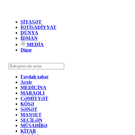
SİYASƏT
İQTİSADİYYAT
DÜNYA
İDMAN
MEDİA
Digər
Faydalı xəbər
Arxiv
MEDİCİNA
MARAQLI
CƏMİYYƏT
KÖŞƏ
SƏNƏT
MANŞET
SEÇİLƏN
MÜSAHİBƏ
KİTAB