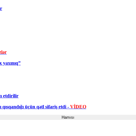
ir
zlər
x yaxınıq”
etdirilir
qısqandığı üçün qətl sifariş etdi -
VİDEO
Hamısı