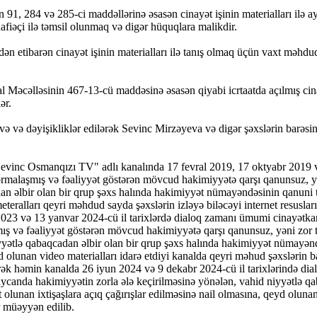
n 91, 284 və 285-ci maddəllərinə əsasən cinayət işinin materialları ilə a
afiəçi ilə təmsil olunmaq və digər hüquqlara malikdir.
ixdən etibarən cinayət işinin materialları ilə tanış olmaq üçün vaxt məh
ual Məcəlləsinin 467-13-cü maddəsinə əsasən qiyabi icrtaatda açılmış c
ər.
və və dəyişikliklər edilərək Sevinc Mirzəyeva və digər şəxslərin barəs
Sevinc Osmanqızı TV" adlı kanalında 17 fevral 2019, 17 oktyabr 2019 və
 formalaşmış və fəaliyyət göstərən mövcud hakimiyyətə qarşı qanunsuz, 
dan əlbir olan bir qrup şəxs halında hakimiyyət nümayəndəsinin qanuni t
eteralları qeyri məhdud sayda şəxslərin izləyə biləcəyi internet resusl
 2023 və 13 yanvar 2024-cü il tarixlərdə dialoq zamanı ümumi cinayətkar
mış və fəaliyyət göstərən mövcud hakimiyyətə qarşı qanunsuz, yəni zor t
yətlə qabaqcadan əlbir olan bir qrup şəxs halında hakimiyyət nümayəndə
 olunan video materialları idarə etdiyi kanalda qeyri məhud şəxslərin bax
şərək həmin kanalda 26 iyun 2024 və 9 dekabr 2024-cü il tarixlərində d
ərbaycanda hakimiyyətin zorla ələ keçirilməsinə yönələn, vahid niyyətlə
 olunan ixtişaşlara açıq çağırışlar edilməsinə nail olmasına, qeyd oluna
ər müəyyən edilib.