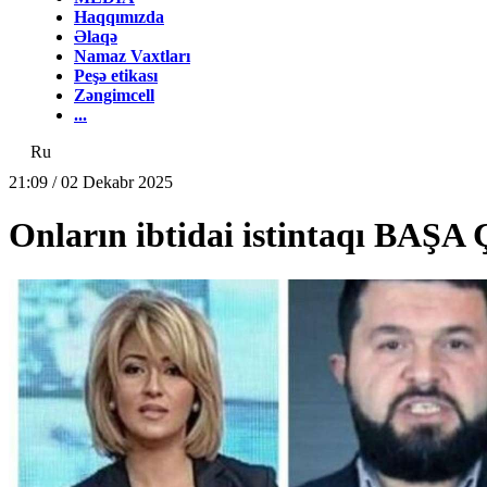
Haqqımızda
Əlaqə
Namaz Vaxtları
Peşə etikası
Zəngimcell
...
Ru
21:09 / 02 Dekabr 2025
Onların ibtidai istintaqı BAŞA