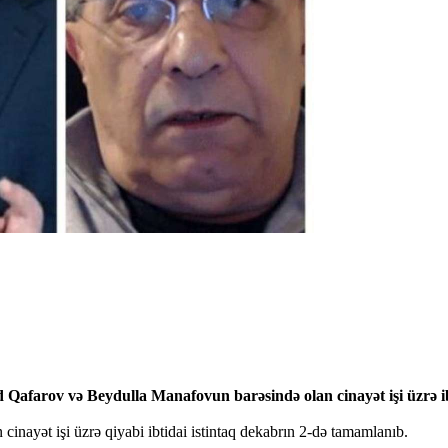
d Qafarov və Beydulla Manafovun barəsində olan cinayət işi üzrə ibt
n cinayət işi üzrə qiyabi ibtidai istintaq dekabrın 2-də tamamlanıb.