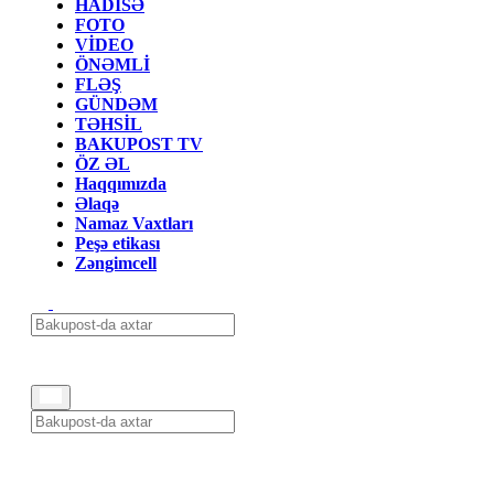
HADİSƏ
FOTO
VİDEO
ÖNƏMLİ
FLƏŞ
GÜNDƏM
TƏHSİL
BAKUPOST TV
ÖZ ƏL
Haqqımızda
Əlaqə
Namaz Vaxtları
Peşə etikası
Zəngimcell