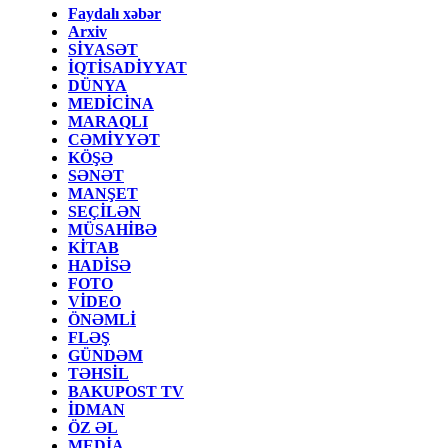
Faydalı xəbər
Arxiv
SİYASƏT
İQTİSADİYYAT
DÜNYA
MEDİCİNA
MARAQLI
CƏMİYYƏT
KÖŞƏ
SƏNƏT
MANŞET
SEÇİLƏN
MÜSAHİBƏ
KİTAB
HADİSƏ
FOTO
VİDEO
ÖNƏMLİ
FLƏŞ
GÜNDƏM
TƏHSİL
BAKUPOST TV
İDMAN
ÖZ ƏL
MEDİA