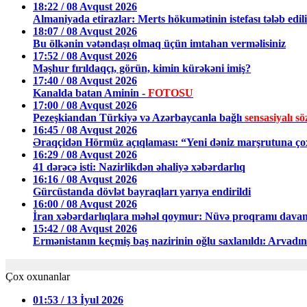
18:22 / 08 Avqust 2026
Almaniyada etirazlar: Merts hökumətinin istefası tələb edil
18:07 / 08 Avqust 2026
Bu ölkənin vətəndaşı olmaq üçün imtahan verməlisiniz
17:52 / 08 Avqust 2026
Məşhur fırıldaqçı, görün, kimin kürəkəni imiş?
17:40 / 08 Avqust 2026
Kanalda batan Aminin -
FOTOSU
17:00 / 08 Avqust 2026
Pezeşkiandan Türkiyə və Azərbaycanla bağlı
sensasiyalı sö
16:45 / 08 Avqust 2026
Əraqçidən Hörmüz açıqlaması: “Yeni dəniz marşrutuna ço
16:29 / 08 Avqust 2026
41 dərəcə isti: Nazirlikdən əhaliyə xəbərdarlıq
16:16 / 08 Avqust 2026
Gürcüstanda dövlət bayraqları yarıya endirildi
16:00 / 08 Avqust 2026
İran xəbərdarlıqlara məhəl qoymur: Nüvə proqramı davam 
15:42 / 08 Avqust 2026
Ermənistanın keçmiş baş nazirinin oğlu saxlanıldı: Arvadını 
Çox oxunanlar
01:53 / 13 İyul 2026