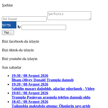
Şərhlər
↻
Yaz...
Bizi facebook-da izləyin
Bizi tiktok-da izləyin
Bizi youtube-da izləyin
Son xəbərlər
19:30 / 08 Avqust 2026
İlham Əliyev Donald Trampla danışdı
19:20 / 08 Avqust 2026
Şəhidin məzarı dağıdıldı, ağaclar oğurlandı - Video
19:03 / 08 Avqust 2026
Trampla Paşinyan arasında telefon danışığı oldu
18:45 / 08 Avqust 2026
Tailandda məktəbdə atışma: Ölənlərin sayı artdı