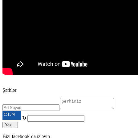
Şərhlər
↻
Yaz...
Bizi facebook-da izləyin