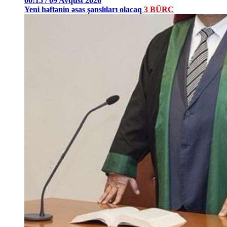
00:15 / 09 Avqust 2026
Yeni həftənin əsas şanslıları olacaq
3 BÜRC