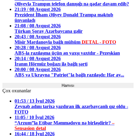
Əliyevlə Trampın telefon danışığı nə qədər davam edib?
21:19 / 08 Avqust 2026
Prezident İlham Əliyev Donald Trampa məktub
ünvanladı
21:08 / 08 Avqust 2026
Türkan Şoray Azərbaycana gəlir
20:43 / 08 Avqust 2026
Misir Mərdanovla bağlı mühüm
DETAL - FOTO
20:28 / 08 Avqust 2026
ABŞ-la razılaşma üçün ən yaxşı vaxtdır - Pezeşkian
20:14 / 08 Avqust 2026
İranın Hörmüz boğazı ilə bağlı şərti
20:00 / 08 Avqust 2026
ABŞ və Ukrayna "Patriot"la bağlı razılaşdı: Hər ay...
Hamısı
Çox oxunanlar
01:53 / 13 İyul 2026
Zeynəb adını tarixə yazdıran ilk azərbaycanlı qız oldu -
FOTO
11:05 / 10 İyul 2026
“Arzum”la Etibar Məmmədovu nə birləşdirir?
–
Sensasion detal
16:44 / 18 İyul 2026