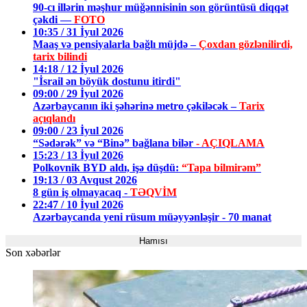
90-cı illərin məşhur müğənnisinin son görüntüsü diqqət
çəkdi —
FOTO
10:35 / 31 İyul 2026
Maaş və pensiyalarla bağlı müjdə –
Çoxdan gözlənilirdi,
tarix bilindi
14:18 / 12 İyul 2026
"İsrail ən böyük dostunu itirdi"
09:00 / 29 İyul 2026
Azərbaycanın iki şəhərinə metro çəkiləcək –
Tarix
açıqlandı
09:00 / 23 İyul 2026
“Sədərək” və “Binə” bağlana bilər
- AÇIQLAMA
15:23 / 13 İyul 2026
Polkovnik BYD aldı, işə düşdü:
“Tapa bilmirəm”
19:13 / 03 Avqust 2026
8 gün iş olmayacaq -
TƏQVİM
22:47 / 10 İyul 2026
Azərbaycanda yeni rüsum müəyyənləşir - 70 manat
Hamısı
Son xəbərlər