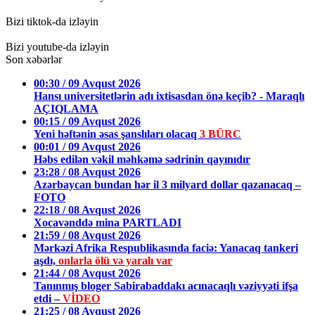
Bizi tiktok-da izləyin
Bizi youtube-da izləyin
Son xəbərlər
00:30 / 09 Avqust 2026
Hansı universitetlərin adı ixtisasdan önə keçib? - Maraqlı
AÇIQLAMA
00:15 / 09 Avqust 2026
Yeni həftənin əsas şanslıları olacaq
3 BÜRC
00:01 / 09 Avqust 2026
Həbs edilən vəkil məhkəmə sədrinin qayınıdır
23:28 / 08 Avqust 2026
Azərbaycan bundan hər il 3 milyard dollar qazanacaq –
FOTO
22:18 / 08 Avqust 2026
Xocavənddə mina PARTLADI
21:59 / 08 Avqust 2026
Mərkəzi Afrika Respublikasında faciə: Yanacaq tankeri
aşdı,
onlarla ölü və yaralı var
21:44 / 08 Avqust 2026
Tanınmış bloger Sabirabaddakı acınacaqlı vəziyyəti ifşa
etdi –
VİDEO
21:25 / 08 Avqust 2026