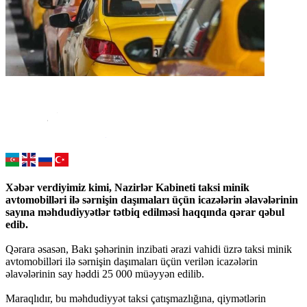
Xəbər verdiyimiz kimi, Nazirlər Kabineti taksi minik
avtomobilləri ilə sərnişin daşımaları üçün icazələrin əlavələrinin
sayına məhdudiyyətlər tətbiq edilməsi haqqında qərar qəbul
edib.
Qərara əsasən, Bakı şəhərinin inzibati ərazi vahidi üzrə taksi minik
avtomobilləri ilə sərnişin daşımaları üçün verilən icazələrin
əlavələrinin say həddi 25 000 müəyyən edilib.
Maraqlıdır, bu məhdudiyyət taksi çatışmazlığına, qiymətlərin