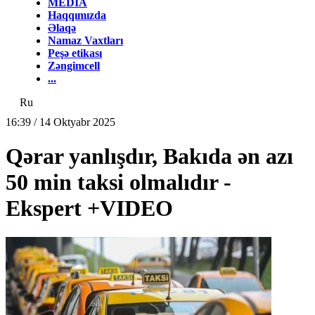
MEDİA
Haqqımızda
Əlaqə
Namaz Vaxtları
Peşə etikası
Zəngimcell
...
Ru
16:39 / 14 Oktyabr 2025
Qərar yanlışdır, Bakıda ən azı
50 min taksi olmalıdır -
Ekspert +VIDEO