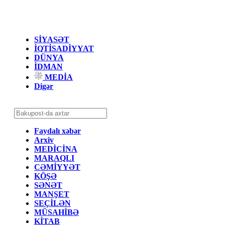
SİYASƏT
İQTİSADİYYAT
DÜNYA
İDMAN
MEDİA
Digər
Faydalı xəbər
Arxiv
MEDİCİNA
MARAQLI
CƏMİYYƏT
KÖŞƏ
SƏNƏT
MANŞET
SEÇİLƏN
MÜSAHİBƏ
KİTAB