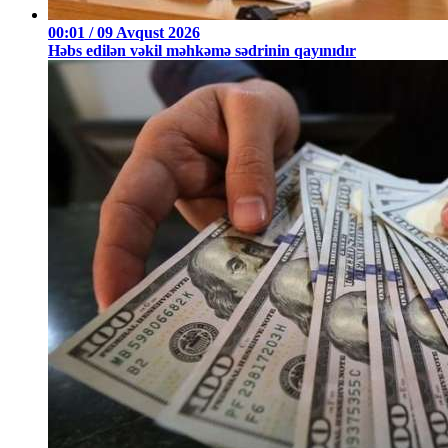
00:01 / 09 Avqust 2026
Həbs edilən vəkil məhkəmə sədrinin qayınıdır