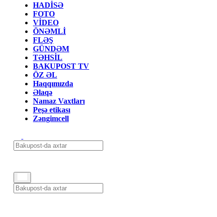
HADİSƏ
FOTO
VİDEO
ÖNƏMLİ
FLƏŞ
GÜNDƏM
TƏHSİL
BAKUPOST TV
ÖZ ƏL
Haqqımızda
Əlaqə
Namaz Vaxtları
Peşə etikası
Zəngimcell