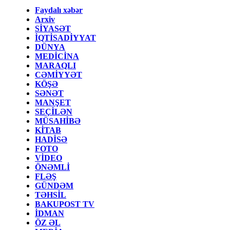
Faydalı xəbər
Arxiv
SİYASƏT
İQTİSADİYYAT
DÜNYA
MEDİCİNA
MARAQLI
CƏMİYYƏT
KÖŞƏ
SƏNƏT
MANŞET
SEÇİLƏN
MÜSAHİBƏ
KİTAB
HADİSƏ
FOTO
VİDEO
ÖNƏMLİ
FLƏŞ
GÜNDƏM
TƏHSİL
BAKUPOST TV
İDMAN
ÖZ ƏL