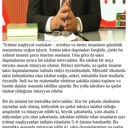
“İctimai nəqliyyat vasitələri – avtobus və metro insanların gündəlik
marşrutuna uyğun işləyir. Amma taksi daşımaları fərqlidir, çünki bu
xidmət insanın şəxsi istəyinə əsaslanır. Ona görə də taksi
daşımalarına ayrıca bir tələbat mövcuddur. Bu tələbat bir neçə
meyara əsasən müəyyən olunur. Birinci növbədə, nə qədər insanın
taksi daşımalarından istifadə etdiyi öyrənilməlidir. Müxtəlif ölkələrdə
taksi xidmətlərinə olan tələbat sorğu, anket, müsahibə kimi üsullarla
öyrənilir. İndi isə bu məlumatlar elektron şəkildə (data) toplanır və
həmin datalar əsasında təhlillər aparılır. Bu yolla taksilərə nə qədər
tələbat olduğunu müəyyən edirlər.
Bir də ümumi bir metodika mövcuddur. Hər bir şəhərin əhalisinin
sayından asılı olaraq, indiyədək nə qədər taksiyə tələbat olduğu
araşdırılıb və müəyyən edilib ki, böyük şəhərlərdə, yəni əhalisi 1
milyondan çox olan şəhərlərdə, taksidən istifadə edən insanların sayı
ictimai nəqliyyatdan istifadə edənlərin 5–6 faizinə bərabərdir. Bu
metodika əsasında müəyyən edilir ki, taksi daşımalarından nə qədər