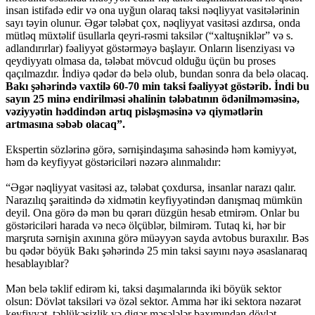
insan istifadə edir və ona uyğun olaraq taksi nəqliyyat vasitələrinin
sayı təyin olunur. Əgər tələbat çox, nəqliyyat vasitəsi azdırsa, onda
mütləq müxtəlif üsullarla qeyri-rəsmi taksilər (“xaltuşniklər” və s.
adlandırırlar) fəaliyyət göstərməyə başlayır. Onların lisenziyası və
qeydiyyatı olmasa da, tələbat mövcud olduğu üçün bu proses
qaçılmazdır. İndiyə qədər də belə olub, bundan sonra da belə olacaq.
Bakı şəhərində vaxtilə 60-70 min taksi fəaliyyət göstərib. İndi bu
sayın 25 minə endirilməsi əhalinin tələbatının ödənilməməsinə,
vəziyyətin həddindən artıq pisləşməsinə və qiymətlərin
artmasına səbəb olacaq”.
Ekspertin sözlərinə görə, sərnişindaşıma sahəsində həm kəmiyyət,
həm də keyfiyyət göstəriciləri nəzərə alınmalıdır:
“Əgər nəqliyyat vasitəsi az, tələbat çoxdursa, insanlar narazı qalır.
Narazılıq şəraitində də xidmətin keyfiyyətindən danışmaq mümkün
deyil. Ona görə də mən bu qərarı düzgün hesab etmirəm. Onlar bu
göstəriciləri harada və necə ölçüblər, bilmirəm. Tutaq ki, hər bir
marşruta sərnişin axınına görə müəyyən sayda avtobus buraxılır. Bəs
bu qədər böyük Bakı şəhərində 25 min taksi sayını nəyə əsaslanaraq
hesablayıblar?
Mən belə təklif edirəm ki, taksi daşımalarında iki böyük sektor
olsun: Dövlət taksiləri və özəl sektor. Amma hər iki sektora nəzarət
keyfiyyət, təhlükəsizlik və digər məsələlər baxımından dövlət