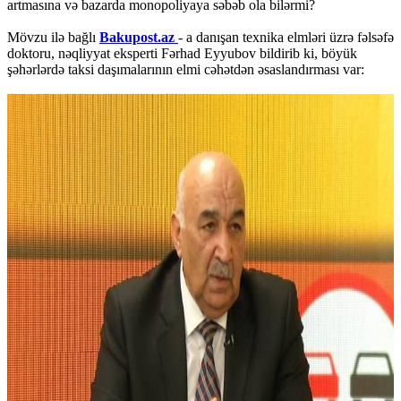
artmasına və bazarda monopoliyaya səbəb ola bilərmi?
Mövzu ilə bağlı
Bakupost.az
- a danışan texnika elmləri üzrə fəlsəfə
doktoru, nəqliyyat eksperti Fərhad Eyyubov bildirib ki, böyük
şəhərlərdə taksi daşımalarının elmi cəhətdən əsaslandırması var: