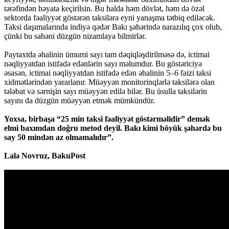
tərəfindən həyata keçirilsin. Bu halda həm dövlət, həm də özəl
sektorda fəaliyyət göstərən taksilərə eyni yanaşma tətbiq ediləcək.
Taksi daşımalarında indiyə qədər Bakı şəhərində narazılıq çox olub,
çünki bu sahəni düzgün nizamlaya bilmirlər.
Paytaxtda əhalinin ümumi sayı tam dəqiqləşdirilməsə də, ictimai
nəqliyyatdan istifadə edənlərin sayı məlumdur. Bu göstəriciyə
əsasən, ictimai nəqliyyatdan istifadə edən əhalinin 5–6 faizi taksi
xidmətlərindən yararlanır. Müəyyən monitorinqlərlə taksilərə olan
tələbat və sərnişin sayı müəyyən edilə bilər. Bu üsulla taksilərin
sayını da düzgün müəyyən etmək mümkündür.
Yoxsa, birbaşa “25 min taksi fəaliyyət göstərməlidir” demək
elmi baxımdan doğru metod deyil. Bakı kimi böyük şəhərdə bu
say 50 mindən az olmamalıdır”.
Lalə Novruz, BakuPost