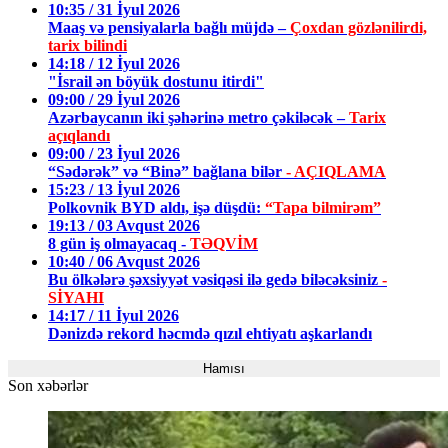
10:35 / 31 İyul 2026
Maaş və pensiyalarla bağlı müjdə –
Çoxdan gözlənilirdi,
tarix bilindi
14:18 / 12 İyul 2026
"İsrail ən böyük dostunu itirdi"
09:00 / 29 İyul 2026
Azərbaycanın iki şəhərinə metro çəkiləcək –
Tarix
açıqlandı
09:00 / 23 İyul 2026
“Sədərək” və “Binə” bağlana bilər
- AÇIQLAMA
15:23 / 13 İyul 2026
Polkovnik BYD aldı, işə düşdü:
“Tapa bilmirəm”
19:13 / 03 Avqust 2026
8 gün iş olmayacaq -
TƏQVİM
10:40 / 06 Avqust 2026
Bu ölkələrə şəxsiyyət vəsiqəsi ilə gedə biləcəksiniz
-
SİYAHI
14:17 / 11 İyul 2026
Dənizdə rekord həcmdə qızıl ehtiyatı aşkarlandı
Hamısı
Son xəbərlər