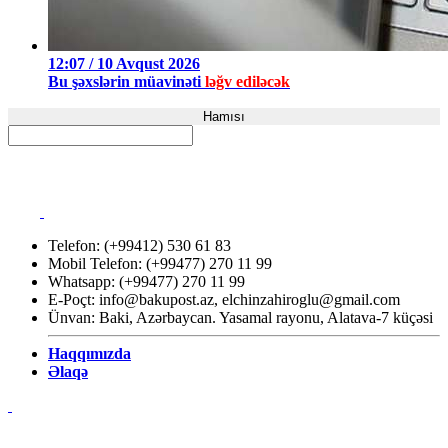
12:07 / 10 Avqust 2026
Bu şəxslərin müavinəti
ləğv ediləcək
Hamısı
Telefon: (+99412) 530 61 83
Mobil Telefon: (+99477) 270 11 99
Whatsapp: (+99477) 270 11 99
E-Poçt:
info@bakupost.az
,
elchinzahiroglu@gmail.com
Ünvan: Baki, Azərbaycan. Yasamal rayonu, Alatava-7 küçəsi
Haqqımızda
Əlaqə