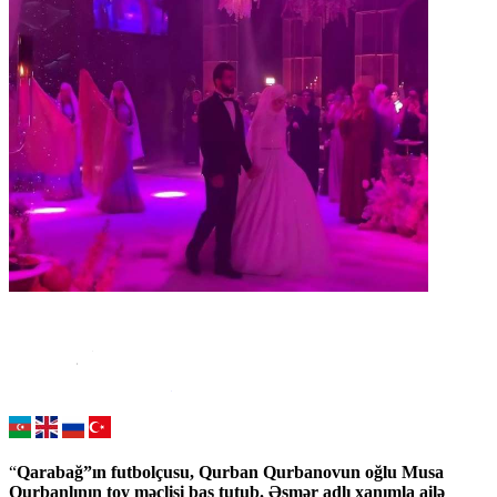
“
Qarabağ”ın futbolçusu, Qurban Qurbanovun oğlu Musa
Qurbanlının toy məclisi baş tutub. Əsmər adlı xanımla ailə