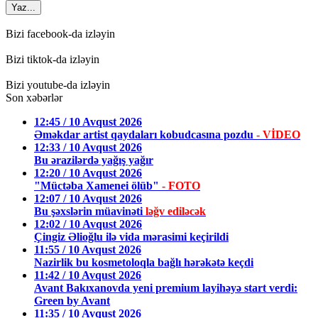
Yaz...
Bizi facebook-da izləyin
Bizi tiktok-da izləyin
Bizi youtube-da izləyin
Son xəbərlər
12:45 / 10 Avqust 2026
Əməkdar artist qaydaları kobudcasına pozdu
- VİDEO
12:33 / 10 Avqust 2026
Bu ərazilərdə yağış yağır
12:20 / 10 Avqust 2026
"Müctəba Xamenei ölüb"
- FOTO
12:07 / 10 Avqust 2026
Bu şəxslərin müavinəti
ləğv ediləcək
12:02 / 10 Avqust 2026
Çingiz Əlioğlu ilə vida mərasimi keçirildi
11:55 / 10 Avqust 2026
Nazirlik bu kosmetoloqla bağlı hərəkətə keçdi
11:42 / 10 Avqust 2026
Avant Bakıxanovda yeni premium layihəyə start verdi:
Green by Avant
11:35 / 10 Avqust 2026