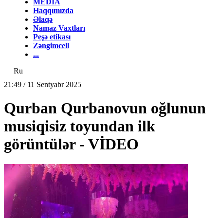
MEDİA
Haqqımızda
Əlaqə
Namaz Vaxtları
Peşə etikası
Zəngimcell
...
Ru
21:49 / 11 Sentyabr 2025
Qurban Qurbanovun oğlunun
musiqisiz toyundan ilk
görüntülər - VİDEO