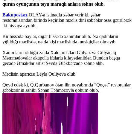
quran oyunçunun toyu maraqlı anlara səhnə olub.
Bakupost.az
OLAY-a istinadla xəbər verir ki, şəhər
restoranlarından birində keçirilən məclis dini səbəblər əsas gətirilərək
iki hissəyə ayrılıb.
Bir hissədə bəylər, digər hissədə xanımlar olub. Nə qadınların
yığıldığı məclisdə, nə də kişi məclisində musiqiçilər olmayıb.
Xanımların olduğu zalda Xalq artistləri Gülyaz və Gülyanaq
Məmmədovalar akapella ifalarla kifayətləniblər. Bundan başqa
gecədə Əməkdar artist Sevda Ələkbərzadə səhnə alıb.
Məclisin aparıcısı Leyla Quliyeva olub.
Qeyd edək ki, Q.Qurbanov ötən ilin noyabrında “Qoçət” restoranlar
şəbəkəsinin sahibi Sənan Təhməzovla qohum olub.