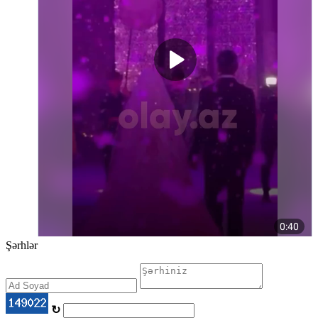
Şərhlər
↻