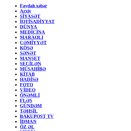
Faydalı xəbər
Arxiv
SİYASƏT
İQTİSADİYYAT
DÜNYA
MEDİCİNA
MARAQLI
CƏMİYYƏT
KÖŞƏ
SƏNƏT
MANŞET
SEÇİLƏN
MÜSAHİBƏ
KİTAB
HADİSƏ
FOTO
VİDEO
ÖNƏMLİ
FLƏŞ
GÜNDƏM
TƏHSİL
BAKUPOST TV
İDMAN
ÖZ ƏL