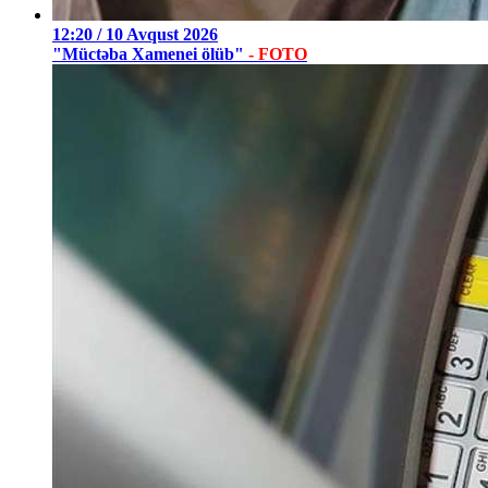
12:20 / 10 Avqust 2026
"Müctəba Xamenei ölüb"
- FOTO