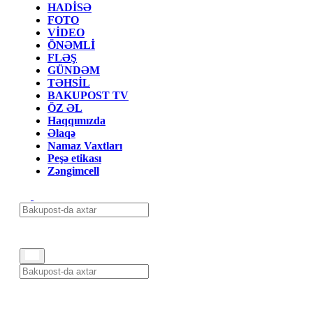
HADİSƏ
FOTO
VİDEO
ÖNƏMLİ
FLƏŞ
GÜNDƏM
TƏHSİL
BAKUPOST TV
ÖZ ƏL
Haqqımızda
Əlaqə
Namaz Vaxtları
Peşə etikası
Zəngimcell