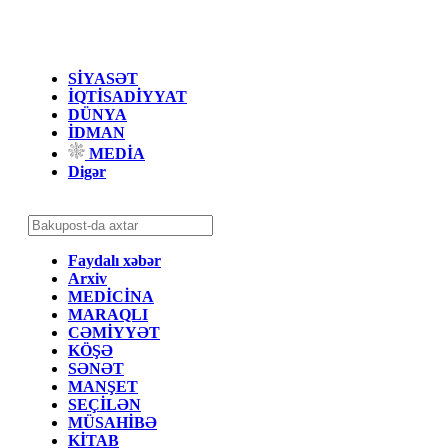
SİYASƏT
İQTİSADİYYAT
DÜNYA
İDMAN
MEDİA
Digər
Faydalı xəbər
Arxiv
MEDİCİNA
MARAQLI
CƏMİYYƏT
KÖŞƏ
SƏNƏT
MANŞET
SEÇİLƏN
MÜSAHİBƏ
KİTAB