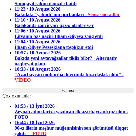
Sumqayıt sakini dənizdə batdı
11:23 / 10 Avqust 2026
Bakıdakı “yəhudi”nin qurbanları -
Sensasion adlar
11:10 / 10 Avqust 2026
Balakəndə zəncirvari qəza: ölənlər var
11:06 / 10 Avqust 2026
Litvanın baş naziri İlham Əliyevə zəng etdi
11:04 / 10 Avqust 2026
İlham Əliyev Pezeşkiana təşəkkür etdi
10:57 / 10 Avqust 2026
Bakıda yeni avtovağzallar tikilə bilər? - Alternativ
nəqliyyat planı
10:33 / 10 Avqust 2026
“Azərbaycan müharibə dövründə bizə dəstək oldu”
-
VİDEO
Hamısı
Çox oxunanlar
01:53 / 13 İyul 2026
Zeynəb adını tarixə yazdıran ilk azərbaycanlı qız oldu -
FOTO
16:44 / 18 İyul 2026
90-cı illərin məşhur müğənnisinin son görüntüsü diqqət
çəkdi —
FOTO