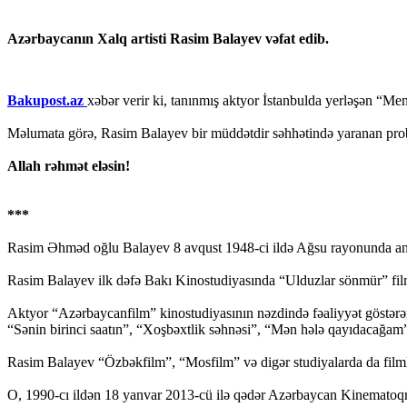
Azərbaycanın Xalq artisti Rasim Balayev vəfat edib.
Bakupost.az
xəbər verir ki, tanınmış aktyor İstanbulda yerləşən “Me
Məlumata görə, Rasim Balayev bir müddətdir səhhətində yaranan probl
Allah rəhmət eləsin!
***
Rasim Əhməd oğlu Balayev 8 avqust 1948-ci ildə Ağsu rayonunda anada
Rasim Balayev ilk dəfə Bakı Kinostudiyasında “Ulduzlar sönmür” film
Aktyor “Azərbaycanfilm” kinostudiyasının nəzdində fəaliyyət göstərən k
“Sənin birinci saatın”, “Xoşbəxtlik səhnəsi”, “Mən hələ qayıdacağam”, 
Rasim Balayev “Özbəkfilm”, “Mosfilm” və digər studiyalarda da filml
O, 1990-cı ildən 18 yanvar 2013-cü ilə qədər Azərbaycan Kinematoqrafçı