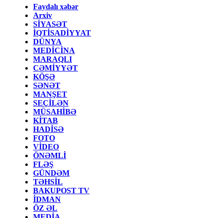
Faydalı xəbər
Arxiv
SİYASƏT
İQTİSADİYYAT
DÜNYA
MEDİCİNA
MARAQLI
CƏMİYYƏT
KÖŞƏ
SƏNƏT
MANŞET
SEÇİLƏN
MÜSAHİBƏ
KİTAB
HADİSƏ
FOTO
VİDEO
ÖNƏMLİ
FLƏŞ
GÜNDƏM
TƏHSİL
BAKUPOST TV
İDMAN
ÖZ ƏL
MEDİA