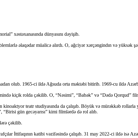
morial” xəstəxanasında dünyasını dəyişib.
emlərlə əlaqədar müalicə alırdı. O, ağciyər xərçəngindın və yüksək şək
n olub. 1965-ci ildə Ağsuda orta məktəbi bitirib. 1969-cu ildə Azərb
ində kiçik rolda çəkilib. O, “Nəsimi”, “Babək” və “Dədə Qorqud” filmlə
inoaktyor teatr studiyasında da çalışıb. Böyük və mürəkkəb rollarla yan
“Birisi gün gecəyarısı” kimi filmlərdə də rol alıb.
ərə çəkilib.
lar İttifaqının katibi vəzifəsində çalışıb. 31 may 2022-ci ildə isə Azər