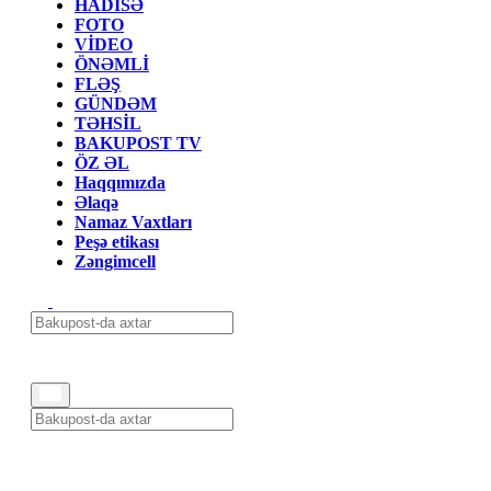
HADİSƏ
FOTO
VİDEO
ÖNƏMLİ
FLƏŞ
GÜNDƏM
TƏHSİL
BAKUPOST TV
ÖZ ƏL
Haqqımızda
Əlaqə
Namaz Vaxtları
Peşə etikası
Zəngimcell