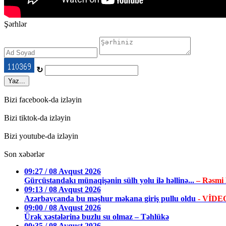
Şərhlər
↻
Yaz...
Bizi facebook-da izləyin
Bizi tiktok-da izləyin
Bizi youtube-da izləyin
Son xəbərlər
09:27 / 08 Avqust 2026
Gürcüstandakı münaqişənin sülh yolu ilə həllinə...
– Rəsmi
09:13 / 08 Avqust 2026
Azərbaycanda bu məşhur məkana giriş pullu oldu
- VİDE
09:00 / 08 Avqust 2026
Ürək xəstələrinə buzlu su olmaz – Təhlükə
00:35 / 08 Avqust 2026