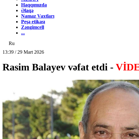
Haqqımızda
Əlaqə
Namaz Vaxtları
Peşə etikası
Zəngimcell
...
Ru
13:39 / 29 Mart 2026
Rasim Balayev vəfat etdi -
VİD