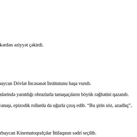
ərdən əziyyət çəkirdi.
aycan Dövlət İncəsənət İnstitutunu başa vurub.
rində yaratdığı obrazlarla tamaşaçıların böyük rəğbətini qazanıb.
aşı, epizodik rollarda da uğurla çıxış edib. “Bu şirin söz, azadlıq”,
baycan Kinematoqrafçılar İttifaqının sədri seçilib.