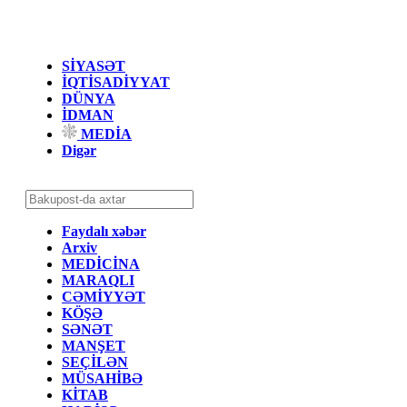
SİYASƏT
İQTİSADİYYAT
DÜNYA
İDMAN
MEDİA
Digər
Faydalı xəbər
Arxiv
MEDİCİNA
MARAQLI
CƏMİYYƏT
KÖŞƏ
SƏNƏT
MANŞET
SEÇİLƏN
MÜSAHİBƏ
KİTAB