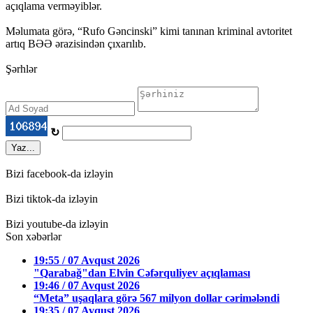
açıqlama verməyiblər.
Məlumata görə, “Rufo Gəncinski” kimi tanınan kriminal avtoritet
artıq BƏƏ ərazisindən çıxarılıb.
Şərhlər
↻
Yaz...
Bizi facebook-da izləyin
Bizi tiktok-da izləyin
Bizi youtube-da izləyin
Son xəbərlər
19:55 / 07 Avqust 2026
"Qarabağ"dan Elvin Cəfərquliyev açıqlaması
19:46 / 07 Avqust 2026
“Meta” uşaqlara görə 567 milyon dollar cərimələndi
19:35 / 07 Avqust 2026