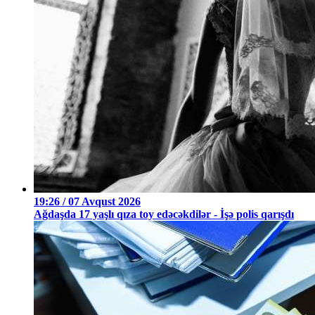
19:26 / 07 Avqust 2026
Ağdaşda 17 yaşlı qıza toy edəcəkdilər - İşə polis qarışdı