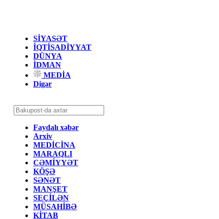
SİYASƏT
İQTİSADİYYAT
DÜNYA
İDMAN
MEDİA
Digər
Faydalı xəbər
Arxiv
MEDİCİNA
MARAQLI
CƏMİYYƏT
KÖŞƏ
SƏNƏT
MANŞET
SEÇİLƏN
MÜSAHİBƏ
KİTAB