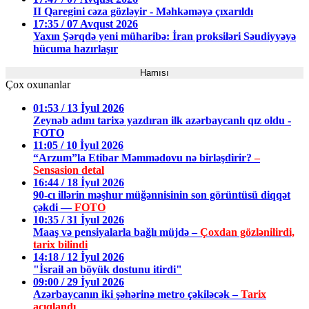
II Qaregini cəza gözləyir - Məhkəməyə çıxarıldı
17:35 / 07 Avqust 2026
Yaxın Şərqdə yeni müharibə: İran proksiləri Səudiyyəyə
hücuma hazırlaşır
Hamısı
Çox oxunanlar
01:53 / 13 İyul 2026
Zeynəb adını tarixə yazdıran ilk azərbaycanlı qız oldu -
FOTO
11:05 / 10 İyul 2026
“Arzum”la Etibar Məmmədovu nə birləşdirir?
–
Sensasion detal
16:44 / 18 İyul 2026
90-cı illərin məşhur müğənnisinin son görüntüsü diqqət
çəkdi —
FOTO
10:35 / 31 İyul 2026
Maaş və pensiyalarla bağlı müjdə –
Çoxdan gözlənilirdi,
tarix bilindi
14:18 / 12 İyul 2026
"İsrail ən böyük dostunu itirdi"
09:00 / 29 İyul 2026
Azərbaycanın iki şəhərinə metro çəkiləcək –
Tarix
açıqlandı