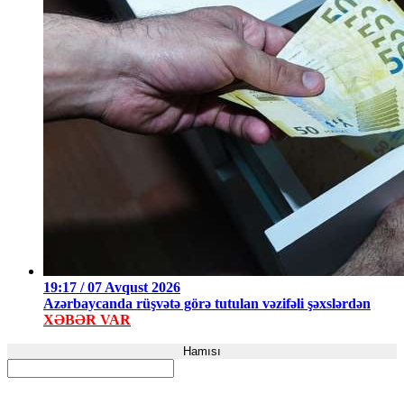
19:17 / 07 Avqust 2026
Azərbaycanda rüşvətə görə tutulan vəzifəli şəxslərdən
XƏBƏR VAR
Hamısı