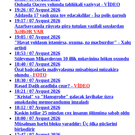
Qubada Qəçreş yolunda təhlükəli vəziyyət - VİDEO
19:26 / 07 Avqust 2026
Ağdaşda 17 yaşlı qıza toy edəcəkdilər - İşə polis qarışdı
19:17 / 07 Avqust 2026
Azərbaycanda rüşvətə görə tutulan vəzifəli şəxslərdən
XƏBƏR VAR
19:05 / 07 Avqust 2026
"Həyat yoldaşın istəmirsə, oxuma, nə məcburdur" - Xalq
artisti
18:53 / 07 Avqust 2026
Süleyman Mikayılovun 10 illik müavininə hökm oxundu
18:40 / 07 Avqust 2026
Özəl bağçalarla maliyyələşmə müsabiqəsi müzakirə
olundu
- FOTO
18:30 / 07 Avqust 2026
Rəşad Dağlı azadlığa çıxır? -
VİDEO
18:21 / 07 Avqust 2026
"Kristal" və "Hansgrohe" gələcək layihələr üzrə
əməkdaşlıq memorandumu imzaladı
18:12 / 07 Avqust 2026
Kəskin istilər 25 mindən çox insanın ölümünə səbəb oldu
18:00 / 07 Avqust 2026
Müsəlman hərbi bloku yaradılır: Üç ölkə güclərini
birləşdirir
17:47 / 07 Avqust 2026