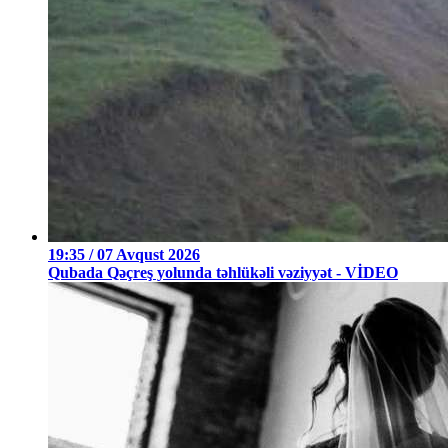
19:35 / 07 Avqust 2026
Qubada Qəçreş yolunda təhlükəli vəziyyət - VİDEO