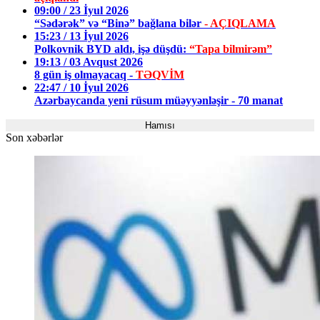
09:00 / 23 İyul 2026
“Sədərək” və “Binə” bağlana bilər
- AÇIQLAMA
15:23 / 13 İyul 2026
Polkovnik BYD aldı, işə düşdü:
“Tapa bilmirəm”
19:13 / 03 Avqust 2026
8 gün iş olmayacaq -
TƏQVİM
22:47 / 10 İyul 2026
Azərbaycanda yeni rüsum müəyyənləşir - 70 manat
Hamısı
Son xəbərlər