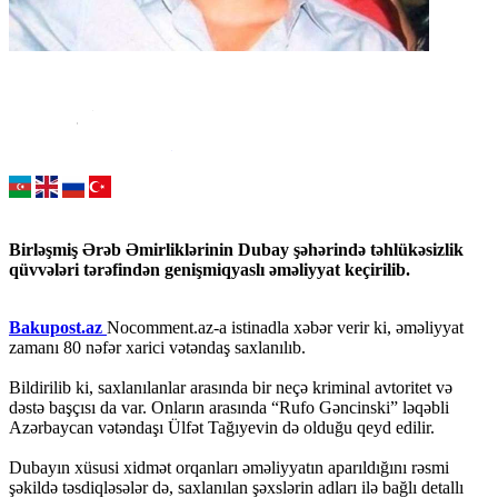
Birləşmiş Ərəb Əmirliklərinin Dubay şəhərində təhlükəsizlik
qüvvələri tərəfindən genişmiqyaslı əməliyyat keçirilib.
Bakupost.az
Nocomment.az-a istinadla xəbər verir ki, əməliyyat
zamanı 80 nəfər xarici vətəndaş saxlanılıb.
Bildirilib ki, saxlanılanlar arasında bir neçə kriminal avtoritet və
dəstə başçısı da var. Onların arasında “Rufo Gəncinski” ləqəbli
Azərbaycan vətəndaşı Ülfət Tağıyevin də olduğu qeyd edilir.
Dubayın xüsusi xidmət orqanları əməliyyatın aparıldığını rəsmi
şəkildə təsdiqləsələr də, saxlanılan şəxslərin adları ilə bağlı detallı