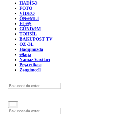
HADİSƏ
FOTO
VİDEO
ÖNƏMLİ
FLƏŞ
GÜNDƏM
TƏHSİL
BAKUPOST TV
ÖZ ƏL
Haqqımızda
Əlaqə
Namaz Vaxtları
Peşə etikası
Zəngimcell