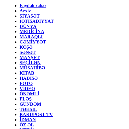
Faydalı xəbər
Arxiv
SİYASƏT
İQTİSADİYYAT
DÜNYA
MEDİCİNA
MARAQLI
CƏMİYYƏT
KÖŞƏ
SƏNƏT
MANŞET
SEÇİLƏN
MÜSAHİBƏ
KİTAB
HADİSƏ
FOTO
VİDEO
ÖNƏMLİ
FLƏŞ
GÜNDƏM
TƏHSİL
BAKUPOST TV
İDMAN
ÖZ ƏL