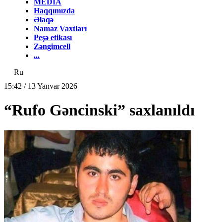
MEDİA
Haqqımızda
Əlaqə
Namaz Vaxtları
Peşə etikası
Zəngimcell
...
Ru
15:42 / 13 Yanvar 2026
“Rufo Gəncinski” saxlanıldı