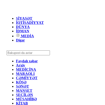
SİYASƏT
İQTİSADİYYAT
DÜNYA
İDMAN
MEDİA
Digər
Faydalı xəbər
Arxiv
MEDİCİNA
MARAQLI
CƏMİYYƏT
KÖŞƏ
SƏNƏT
MANŞET
SEÇİLƏN
MÜSAHİBƏ
KİTAB