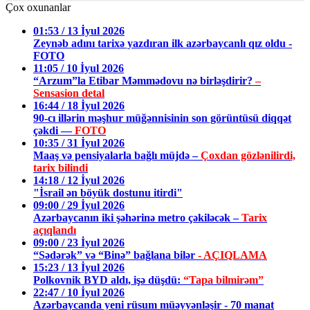
Çox oxunanlar
01:53 / 13 İyul 2026
Zeynəb adını tarixə yazdıran ilk azərbaycanlı qız oldu -
FOTO
11:05 / 10 İyul 2026
“Arzum”la Etibar Məmmədovu nə birləşdirir?
–
Sensasion detal
16:44 / 18 İyul 2026
90-cı illərin məşhur müğənnisinin son görüntüsü diqqət
çəkdi —
FOTO
10:35 / 31 İyul 2026
Maaş və pensiyalarla bağlı müjdə –
Çoxdan gözlənilirdi,
tarix bilindi
14:18 / 12 İyul 2026
"İsrail ən böyük dostunu itirdi"
09:00 / 29 İyul 2026
Azərbaycanın iki şəhərinə metro çəkiləcək –
Tarix
açıqlandı
09:00 / 23 İyul 2026
“Sədərək” və “Binə” bağlana bilər
- AÇIQLAMA
15:23 / 13 İyul 2026
Polkovnik BYD aldı, işə düşdü:
“Tapa bilmirəm”
22:47 / 10 İyul 2026
Azərbaycanda yeni rüsum müəyyənləşir - 70 manat