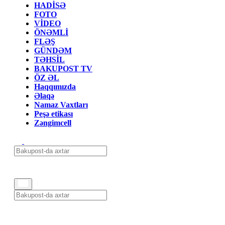
HADİSƏ
FOTO
VİDEO
ÖNƏMLİ
FLƏŞ
GÜNDƏM
TƏHSİL
BAKUPOST TV
ÖZ ƏL
Haqqımızda
Əlaqə
Namaz Vaxtları
Peşə etikası
Zəngimcell