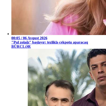
00:05 / 06 Avqust 2026
"Pul zolağı" başlayır: tezliklə cekpotu aparacaq
BÜRCLƏR