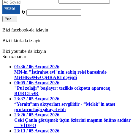
↻
Yaz...
Bizi facebook-da izləyin
Bizi tiktok-da izləyin
Bizi youtube-da izləyin
Son xəbərlər
01:36 / 06 Avqust 2026
MN-in "İstirahət evi"nin sabiq rəisi barəsində
MƏHKƏMƏ QƏRARI dəyişdi
00:05 / 06 Avqust 2026
"Pul zolağı" başlayır: tezliklə cekpotu aparacaq
BÜRCLƏR
23:37 / 05 Avqust 2026
“Yeraltı”nın aktyorları sevgilidir - “Melek”in atası
prokurorluğa şikayət etdi
23:26 / 05 Avqust 2026
Ceki Çanla görüşmək üçün özlərini maşının önünə atdılar
— VİDEO
23:13 / 05 Avqust 2026