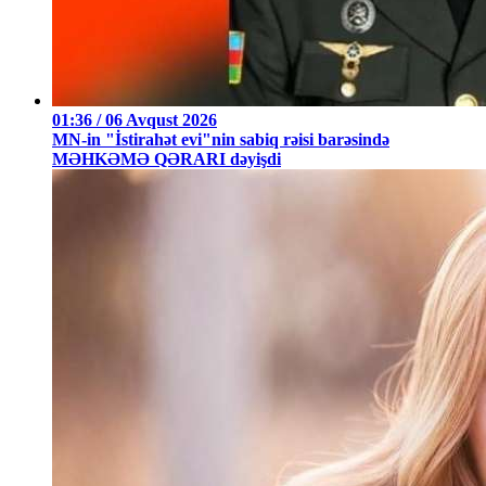
01:36 / 06 Avqust 2026
MN-in "İstirahət evi"nin sabiq rəisi barəsində
MƏHKƏMƏ QƏRARI dəyişdi