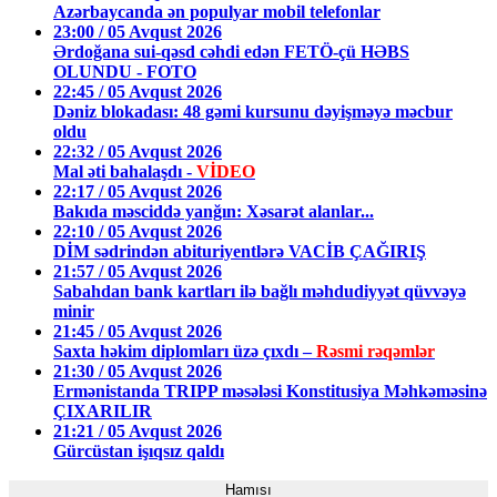
Azərbaycanda ən populyar mobil telefonlar
23:00 / 05 Avqust 2026
Ərdoğana sui-qəsd cəhdi edən FETÖ-çü HƏBS
OLUNDU - FOTO
22:45 / 05 Avqust 2026
Dəniz blokadası: 48 gəmi kursunu dəyişməyə məcbur
oldu
22:32 / 05 Avqust 2026
Mal əti bahalaşdı -
VİDEO
22:17 / 05 Avqust 2026
Bakıda məsciddə yanğın: Xəsarət alanlar...
22:10 / 05 Avqust 2026
DİM sədrindən abituriyentlərə VACİB ÇAĞIRIŞ
21:57 / 05 Avqust 2026
Sabahdan bank kartları ilə bağlı məhdudiyyət qüvvəyə
minir
21:45 / 05 Avqust 2026
Saxta həkim diplomları üzə çıxdı –
Rəsmi rəqəmlər
21:30 / 05 Avqust 2026
Ermənistanda TRIPP məsələsi Konstitusiya Məhkəməsinə
ÇIXARILIR
21:21 / 05 Avqust 2026
Gürcüstan işıqsız qaldı
Hamısı