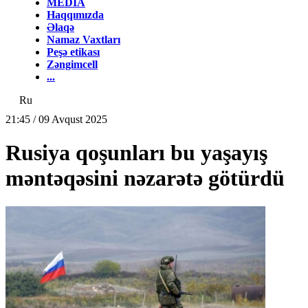
MEDİA
Haqqımızda
Əlaqə
Namaz Vaxtları
Peşə etikası
Zəngimcell
...
Ru
21:45 / 09 Avqust 2025
Rusiya qoşunları bu yaşayış
məntəqəsini nəzarətə götürdü