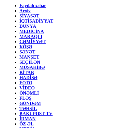
Faydalı xəbər
Arxiv
SİYASƏT
İQTİSADİYYAT
DÜNYA
MEDİCİNA
MARAQLI
CƏMİYYƏT
KÖŞƏ
SƏNƏT
MANŞET
SEÇİLƏN
MÜSAHİBƏ
KİTAB
HADİSƏ
FOTO
VİDEO
ÖNƏMLİ
FLƏŞ
GÜNDƏM
TƏHSİL
BAKUPOST TV
İDMAN
ÖZ ƏL