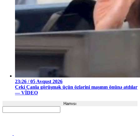
23:26 / 05 Avqust 2026
Ceki Çanla görüşmək üçün özlərini maşının önünə atdılar
— VİDEO
Hamısı