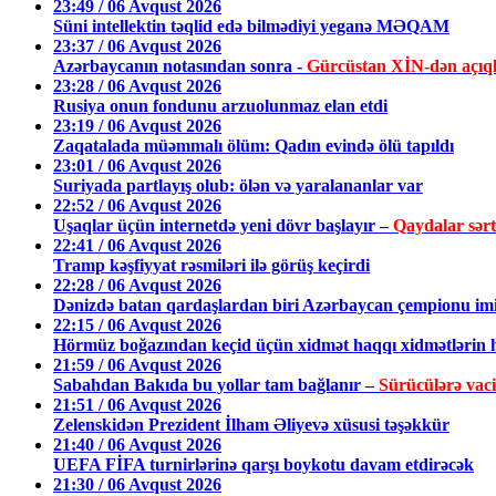
23:49 / 06 Avqust 2026
Süni intellektin təqlid edə bilmədiyi yeganə MƏQAM
23:37 / 06 Avqust 2026
Azərbaycanın notasından sonra -
Gürcüstan XİN-dən açıq
23:28 / 06 Avqust 2026
Rusiya onun fondunu arzuolunmaz elan etdi
23:19 / 06 Avqust 2026
Zaqatalada müəmmalı ölüm: Qadın evində ölü tapıldı
23:01 / 06 Avqust 2026
Suriyada partlayış olub: ölən və yaralananlar var
22:52 / 06 Avqust 2026
Uşaqlar üçün internetdə yeni dövr başlayır –
Qaydalar sərtl
22:41 / 06 Avqust 2026
Tramp kəşfiyyat rəsmiləri ilə görüş keçirdi
22:28 / 06 Avqust 2026
Dənizdə batan qardaşlardan biri Azərbaycan çempionu im
22:15 / 06 Avqust 2026
Hörmüz boğazından keçid üçün xidmət haqqı xidmətlərin h
21:59 / 06 Avqust 2026
Sabahdan Bakıda bu yollar tam bağlanır –
Sürücülərə vac
21:51 / 06 Avqust 2026
Zelenskidən Prezident İlham Əliyevə xüsusi təşəkkür
21:40 / 06 Avqust 2026
UEFA FİFA turnirlərinə qarşı boykotu davam etdirəcək
21:30 / 06 Avqust 2026