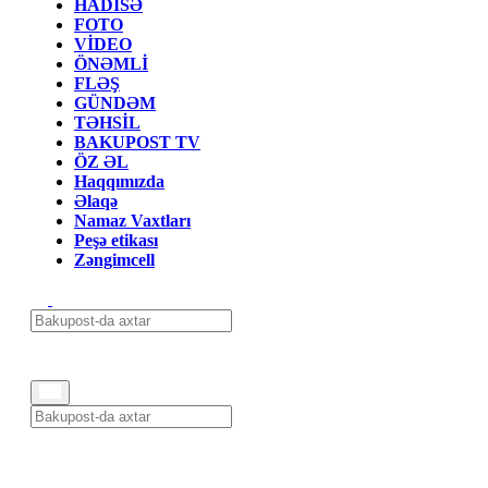
HADİSƏ
FOTO
VİDEO
ÖNƏMLİ
FLƏŞ
GÜNDƏM
TƏHSİL
BAKUPOST TV
ÖZ ƏL
Haqqımızda
Əlaqə
Namaz Vaxtları
Peşə etikası
Zəngimcell