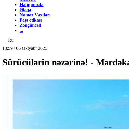
Haqqımızda
Əlaqə
Namaz Vaxtları
Peşə etikası
Zəngimcell
...
Ru
13:59 / 06 Oktyabr 2025
Sürücülərin nəzərinə! - Mərd