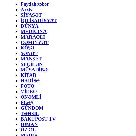
Faydalı xəbər
Arxiv
SİYASƏT
İQTİSADİYYAT
DÜNYA
MEDİCİNA
MARAQLI
CƏMİYYƏT
KÖŞƏ
SƏNƏT
MANŞET
SEÇİLƏN
MÜSAHİBƏ
KİTAB
HADİSƏ
FOTO
VİDEO
ÖNƏMLİ
FLƏŞ
GÜNDƏM
TƏHSİL
BAKUPOST TV
İDMAN
ÖZ ƏL
MEDİA