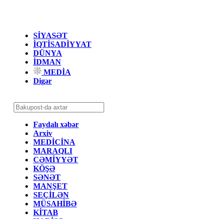
SİYASƏT
İQTİSADİYYAT
DÜNYA
İDMAN
MEDİA
Digər
Faydalı xəbər
Arxiv
MEDİCİNA
MARAQLI
CƏMİYYƏT
KÖŞƏ
SƏNƏT
MANŞET
SEÇİLƏN
MÜSAHİBƏ
KİTAB