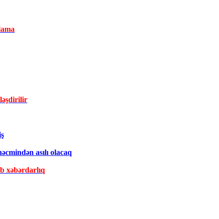
lama
əşdirilir
iş
əcmindən asılı olacaq
ib xəbərdarlıq