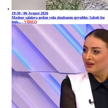
19:30 / 06 Avqust 2026
Məşhur şəlaləyə gedən yola şlaqbaum qoyuldu: Səbəb bu
imiş... -
VİDEO