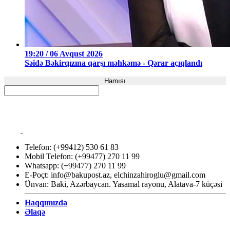
19:20 / 06 Avqust 2026
Səidə Bəkirqızına qarşı məhkəmə - Qərar açıqlandı
Hamısı
Telefon: (+99412) 530 61 83
Mobil Telefon: (+99477) 270 11 99
Whatsapp: (+99477) 270 11 99
E-Poçt:
info@bakupost.az
,
elchinzahiroglu@gmail.com
Ünvan: Baki, Azərbaycan. Yasamal rayonu, Alatava-7 küçəsi
Haqqımızda
Əlaqə