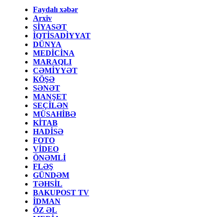
Faydalı xəbər
Arxiv
SİYASƏT
İQTİSADİYYAT
DÜNYA
MEDİCİNA
MARAQLI
CƏMİYYƏT
KÖŞƏ
SƏNƏT
MANŞET
SEÇİLƏN
MÜSAHİBƏ
KİTAB
HADİSƏ
FOTO
VİDEO
ÖNƏMLİ
FLƏŞ
GÜNDƏM
TƏHSİL
BAKUPOST TV
İDMAN
ÖZ ƏL