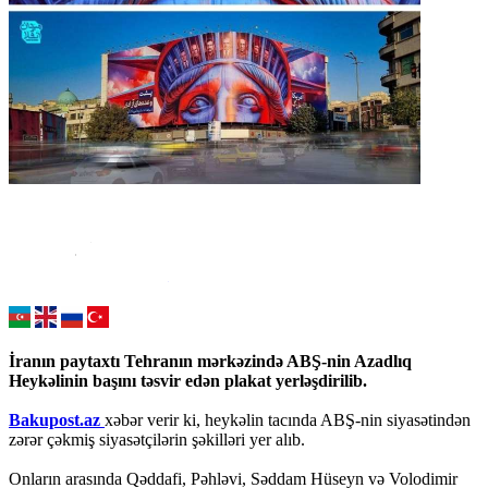
İranın paytaxtı Tehranın mərkəzində ABŞ-nin Azadlıq
Heykəlinin başını təsvir edən plakat yerləşdirilib.
Bakupost.az
xəbər verir ki, heykəlin tacında ABŞ-nin siyasətindən
zərər çəkmiş siyasətçilərin şəkilləri yer alıb.
Onların arasında Qəddafi, Pəhləvi, Səddam Hüseyn və Volodimir