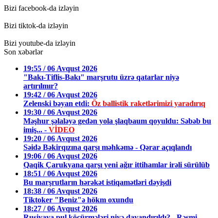
Bizi facebook-da izləyin
Bizi tiktok-da izləyin
Bizi youtube-da izləyin
Son xəbərlər
19:55 / 06 Avqust 2026
"Bakı-Tiflis-Bakı" marşrutu üzrə qatarlar niyə
artırılmır?
19:42 / 06 Avqust 2026
Zelenski bəyan etdi:
Öz ballistik raketlərimizi yaradırıq
19:30 / 06 Avqust 2026
Məşhur şəlaləyə gedən yola şlaqbaum qoyuldu: Səbəb bu
imiş... -
VİDEO
19:20 / 06 Avqust 2026
Səidə Bəkirqızına qarşı məhkəmə - Qərar açıqlandı
19:06 / 06 Avqust 2026
Qaqik Çarukyana qarşı yeni ağır ittihamlar irəli sürülüb
18:51 / 06 Avqust 2026
Bu marşrutların hərəkət istiqamətləri dəyişdi
18:38 / 06 Avqust 2026
Tiktoker "Beniz"ə hökm oxundu
18:27 / 06 Avqust 2026
Rusiyaya pul köçürmələri niyə dayandırıldı? - Rəsmi