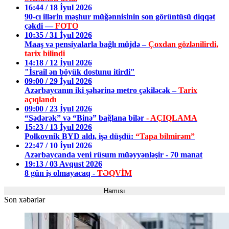
16:44 / 18 İyul 2026
90-cı illərin məşhur müğənnisinin son görüntüsü diqqət
çəkdi —
FOTO
10:35 / 31 İyul 2026
Maaş və pensiyalarla bağlı müjdə –
Çoxdan gözlənilirdi,
tarix bilindi
14:18 / 12 İyul 2026
"İsrail ən böyük dostunu itirdi"
09:00 / 29 İyul 2026
Azərbaycanın iki şəhərinə metro çəkiləcək –
Tarix
açıqlandı
09:00 / 23 İyul 2026
“Sədərək” və “Binə” bağlana bilər
- AÇIQLAMA
15:23 / 13 İyul 2026
Polkovnik BYD aldı, işə düşdü:
“Tapa bilmirəm”
22:47 / 10 İyul 2026
Azərbaycanda yeni rüsum müəyyənləşir - 70 manat
19:13 / 03 Avqust 2026
8 gün iş olmayacaq -
TƏQVİM
Hamısı
Son xəbərlər