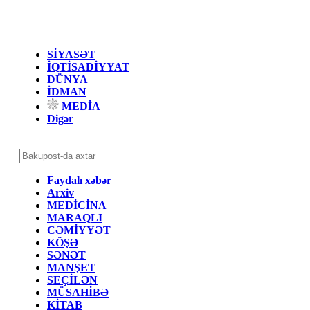
SİYASƏT
İQTİSADİYYAT
DÜNYA
İDMAN
MEDİA
Digər
Faydalı xəbər
Arxiv
MEDİCİNA
MARAQLI
CƏMİYYƏT
KÖŞƏ
SƏNƏT
MANŞET
SEÇİLƏN
MÜSAHİBƏ
KİTAB