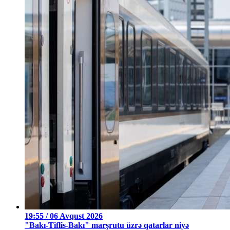
19:55 / 06 Avqust 2026
"Bakı-Tiflis-Bakı" marşrutu üzrə qatarlar niyə