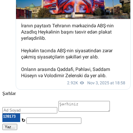
Şərhlər
↻
Yaz...