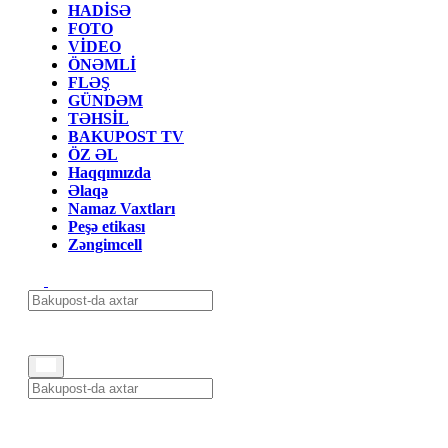
HADİSƏ
FOTO
VİDEO
ÖNƏMLİ
FLƏŞ
GÜNDƏM
TƏHSİL
BAKUPOST TV
ÖZ ƏL
Haqqımızda
Əlaqə
Namaz Vaxtları
Peşə etikası
Zəngimcell