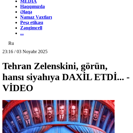
MEDİA
Haqqımızda
Əlaqə
Namaz Vaxtları
Peşə etikası
Zəngimcell
...
Ru
23:16 / 03 Noyabr 2025
Tehran Zelenskini, görün,
hansı siyahıya DAXİL ETDİ... -
VİDEO