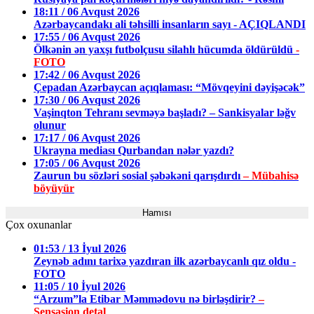
18:11 / 06 Avqust 2026
Azərbaycandakı ali təhsilli insanların sayı - AÇIQLANDI
17:55 / 06 Avqust 2026
Ölkənin ən yaxşı futbolçusu silahlı hücumda öldürüldü
-
FOTO
17:42 / 06 Avqust 2026
Çepadan Azərbaycan açıqlaması: “Mövqeyini dəyişəcək”
17:30 / 06 Avqust 2026
Vaşinqton Tehranı sevməyə başladı? – Sankisyalar ləğv
olunur
17:17 / 06 Avqust 2026
Ukrayna mediası Qurbandan nələr yazdı?
17:05 / 06 Avqust 2026
Zaurun bu sözləri sosial şəbəkəni qarışdırdı
– Mübahisə
böyüyür
Hamısı
Çox oxunanlar
01:53 / 13 İyul 2026
Zeynəb adını tarixə yazdıran ilk azərbaycanlı qız oldu -
FOTO
11:05 / 10 İyul 2026
“Arzum”la Etibar Məmmədovu nə birləşdirir?
–
Sensasion detal