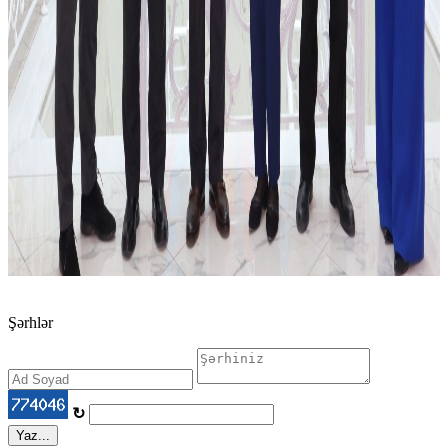
Şərhlər
↻
Yaz...