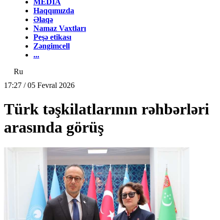
MEDİA
Haqqımızda
Əlaqə
Namaz Vaxtları
Peşə etikası
Zəngimcell
...
Ru
17:27 / 05 Fevral 2026
Türk təşkilatlarının rəhbərləri
arasında görüş