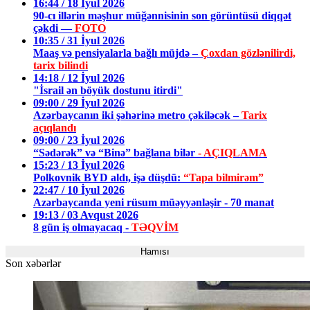
16:44 / 18 İyul 2026
90-cı illərin məşhur müğənnisinin son görüntüsü diqqət
çəkdi —
FOTO
10:35 / 31 İyul 2026
Maaş və pensiyalarla bağlı müjdə –
Çoxdan gözlənilirdi,
tarix bilindi
14:18 / 12 İyul 2026
"İsrail ən böyük dostunu itirdi"
09:00 / 29 İyul 2026
Azərbaycanın iki şəhərinə metro çəkiləcək –
Tarix
açıqlandı
09:00 / 23 İyul 2026
“Sədərək” və “Binə” bağlana bilər
- AÇIQLAMA
15:23 / 13 İyul 2026
Polkovnik BYD aldı, işə düşdü:
“Tapa bilmirəm”
22:47 / 10 İyul 2026
Azərbaycanda yeni rüsum müəyyənləşir - 70 manat
19:13 / 03 Avqust 2026
8 gün iş olmayacaq -
TƏQVİM
Hamısı
Son xəbərlər