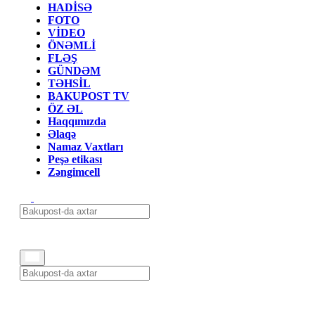
HADİSƏ
FOTO
VİDEO
ÖNƏMLİ
FLƏŞ
GÜNDƏM
TƏHSİL
BAKUPOST TV
ÖZ ƏL
Haqqımızda
Əlaqə
Namaz Vaxtları
Peşə etikası
Zəngimcell