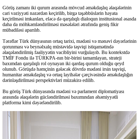
Görüş zamanı iki qurum arasında mövcud əməkdaşlıq əlaqələrinin
cari vəziyyəti nəzərdən keçirilib, birgə təşəbbüslərin həyata
keçirilməsi imkanları, eləcə də qarşılıqlı dialoqun institusional əsasda
daha da möhkəmləndirilməsi məsələləri ətrafında geniş fikir
mübadiləsi aparılıb.
Tərəflər Türk dünyasının ortaq tarixi, mədəni və mənəvi dəyərlərinin
qorunması və beynəlxalq müstəvidə təşviqi istiqamətində
əlaqələndirilmiş fəaliyyətin vacibliyini vurğulayıb. Bu kontekstdə
TMİF Fondu ilə TÜRKPA-nın bir-birini tamamlayan, strateji
baxımdan qarşılıqlı rol oynayan iki qardaş qurum olduğu qeyd
olunub. Görüşdə həmçinin gələcək dövrdə mədəni irsin təşviqi,
humanitar əməkdaşlıq və ortaq layihələr çərçivəsində əməkdaşlığın
dərinləşdirilməsi perspektivləri müzakirə edilib.
Bu görüş Türk dünyasında mədəni və parlament diplomatiyası
arasında əlaqələrin gücləndirilməsi baxımından əhəmiyyətli
platforma kimi dəyərləndirilib.