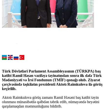
Türk Dövlətləri Parlament Assambleyasının (TÜRKPA) baş
katibi Ramil Həsən vəzifəyə təyinatından sonra ilk dəfə Türk
Mədəniyyəti və İrsi Fondunun (TMİF) qonağı olub. Ziyarət
çərçivəsində təşkilatın prezidenti Aktotı Raimkulova ilə görüş
keçirilib.
Aktotı Raimkulova görüş zamanı Ramil Həsəni baş katibi təyin
olunması münasibətilə qəlbdən təbrik edib, nümayəndə heyətini
qarşılamaqdan məmnunluğunu bildirib.