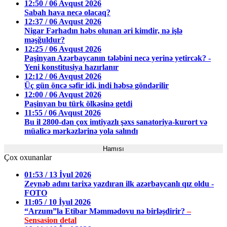
12:50 / 06 Avqust 2026
Sabah hava necə olacaq?
12:37 / 06 Avqust 2026
Nigar Fərhadın həbs olunan əri kimdir, nə işlə
məşğuldur?
12:25 / 06 Avqust 2026
Paşinyan Azərbaycanın tələbini necə yerinə yetircək? -
Yeni konstitusiya hazırlanır
12:12 / 06 Avqust 2026
Üç gün öncə səfir idi, indi həbsə göndərilir
12:00 / 06 Avqust 2026
Paşinyan bu türk ölkəsinə getdi
11:55 / 06 Avqust 2026
Bu il 2800-dən çox imtiyazlı şəxs sanatoriya-kurort və
müalicə mərkəzlərinə yola salındı
Hamısı
Çox oxunanlar
01:53 / 13 İyul 2026
Zeynəb adını tarixə yazdıran ilk azərbaycanlı qız oldu -
FOTO
11:05 / 10 İyul 2026
“Arzum”la Etibar Məmmədovu nə birləşdirir?
–
Sensasion detal