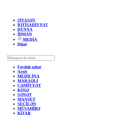
SİYASƏT
İQTİSADİYYAT
DÜNYA
İDMAN
MEDİA
Digər
Faydalı xəbər
Arxiv
MEDİCİNA
MARAQLI
CƏMİYYƏT
KÖŞƏ
SƏNƏT
MANŞET
SEÇİLƏN
MÜSAHİBƏ
KİTAB