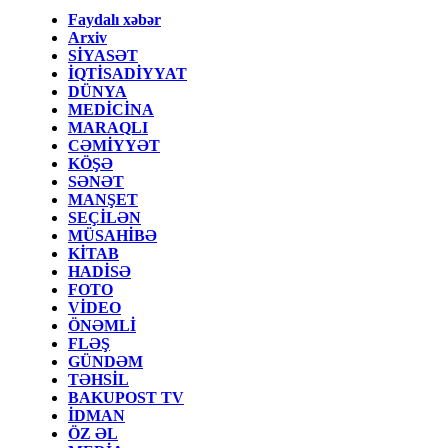
Faydalı xəbər
Arxiv
SİYASƏT
İQTİSADİYYAT
DÜNYA
MEDİCİNA
MARAQLI
CƏMİYYƏT
KÖŞƏ
SƏNƏT
MANŞET
SEÇİLƏN
MÜSAHİBƏ
KİTAB
HADİSƏ
FOTO
VİDEO
ÖNƏMLİ
FLƏŞ
GÜNDƏM
TƏHSİL
BAKUPOST TV
İDMAN
ÖZ ƏL