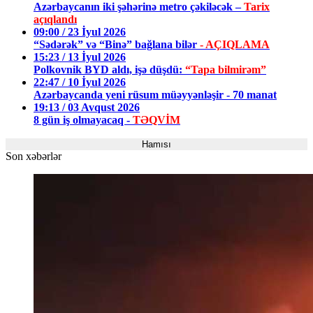
Azərbaycanın iki şəhərinə metro çəkiləcək –
Tarix
açıqlandı
09:00 / 23 İyul 2026
“Sədərək” və “Binə” bağlana bilər
- AÇIQLAMA
15:23 / 13 İyul 2026
Polkovnik BYD aldı, işə düşdü:
“Tapa bilmirəm”
22:47 / 10 İyul 2026
Azərbaycanda yeni rüsum müəyyənləşir - 70 manat
19:13 / 03 Avqust 2026
8 gün iş olmayacaq -
TƏQVİM
Hamısı
Son xəbərlər