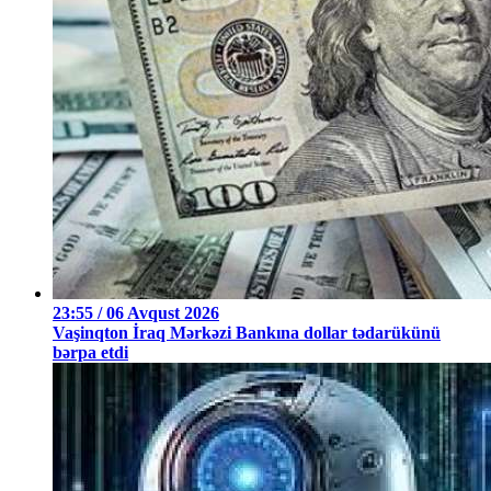
23:55 / 06 Avqust 2026
Vaşinqton İraq Mərkəzi Bankına dollar tədarükünü
bərpa etdi