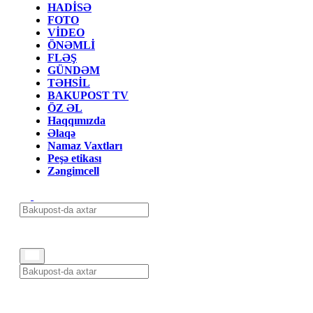
HADİSƏ
FOTO
VİDEO
ÖNƏMLİ
FLƏŞ
GÜNDƏM
TƏHSİL
BAKUPOST TV
ÖZ ƏL
Haqqımızda
Əlaqə
Namaz Vaxtları
Peşə etikası
Zəngimcell