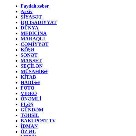
Faydalı xəbər
Arxiv
SİYASƏT
İQTİSADİYYAT
DÜNYA
MEDİCİNA
MARAQLI
CƏMİYYƏT
KÖŞƏ
SƏNƏT
MANŞET
SEÇİLƏN
MÜSAHİBƏ
KİTAB
HADİSƏ
FOTO
VİDEO
ÖNƏMLİ
FLƏŞ
GÜNDƏM
TƏHSİL
BAKUPOST TV
İDMAN
ÖZ ƏL