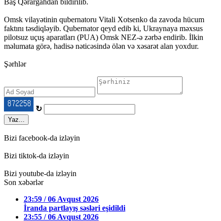
Baş Qərargahdan bildirilib.
Omsk vilayətinin qubernatoru Vitali Xotsenko da zavoda hücum
faktını təsdiqləyib. Qubernator qeyd edib ki, Ukraynaya məxsus
pilotsuz uçuş aparatları (PUA) Omsk NEZ-ə zərbə endirib. İlkin
məlumata görə, hadisə nəticəsində ölən və xəsarət alan yoxdur.
Şərhlər
↻
Yaz...
Bizi facebook-da izləyin
Bizi tiktok-da izləyin
Bizi youtube-da izləyin
Son xəbərlər
23:59 / 06 Avqust 2026
İranda partlayış səsləri eşidildi
23:55 / 06 Avqust 2026