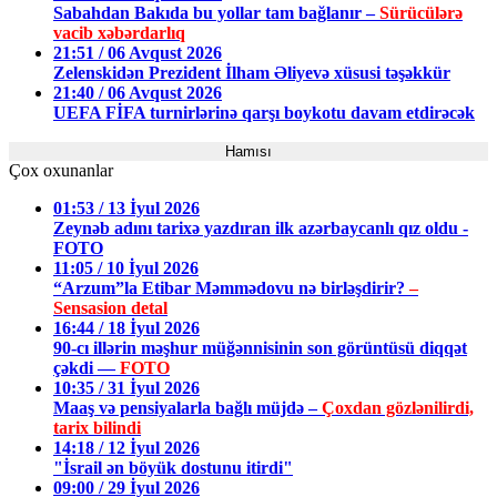
Sabahdan Bakıda bu yollar tam bağlanır –
Sürücülərə
vacib xəbərdarlıq
21:51 / 06 Avqust 2026
Zelenskidən Prezident İlham Əliyevə xüsusi təşəkkür
21:40 / 06 Avqust 2026
UEFA FİFA turnirlərinə qarşı boykotu davam etdirəcək
Hamısı
Çox oxunanlar
01:53 / 13 İyul 2026
Zeynəb adını tarixə yazdıran ilk azərbaycanlı qız oldu -
FOTO
11:05 / 10 İyul 2026
“Arzum”la Etibar Məmmədovu nə birləşdirir?
–
Sensasion detal
16:44 / 18 İyul 2026
90-cı illərin məşhur müğənnisinin son görüntüsü diqqət
çəkdi —
FOTO
10:35 / 31 İyul 2026
Maaş və pensiyalarla bağlı müjdə –
Çoxdan gözlənilirdi,
tarix bilindi
14:18 / 12 İyul 2026
"İsrail ən böyük dostunu itirdi"
09:00 / 29 İyul 2026