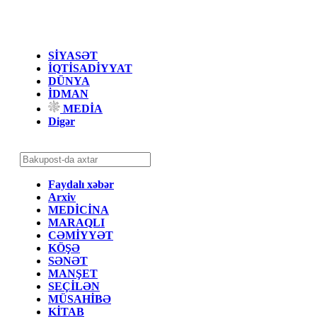
SİYASƏT
İQTİSADİYYAT
DÜNYA
İDMAN
MEDİA
Digər
Faydalı xəbər
Arxiv
MEDİCİNA
MARAQLI
CƏMİYYƏT
KÖŞƏ
SƏNƏT
MANŞET
SEÇİLƏN
MÜSAHİBƏ
KİTAB