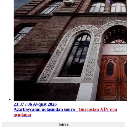
23:37 / 06 Avqust 2026
Azərbaycanın notasından sonra -
Gürcüstan XİN-dən
açıqlama
Hamısı