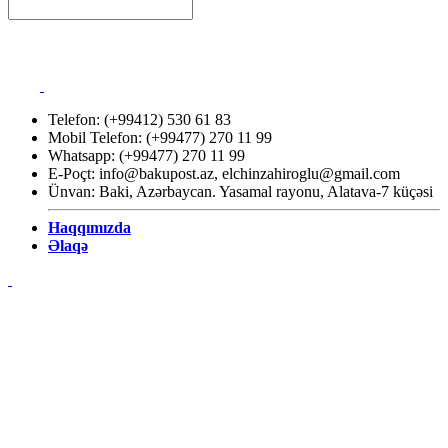
Telefon: (+99412) 530 61 83
Mobil Telefon: (+99477) 270 11 99
Whatsapp: (+99477) 270 11 99
E-Poçt:
info@bakupost.az
,
elchinzahiroglu@gmail.com
Ünvan: Baki, Azərbaycan. Yasamal rayonu, Alatava-7 küçəsi
Haqqımızda
Əlaqə