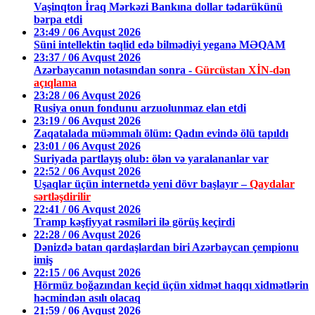
Vaşinqton İraq Mərkəzi Bankına dollar tədarükünü
bərpa etdi
23:49 / 06 Avqust 2026
Süni intellektin təqlid edə bilmədiyi yeganə MƏQAM
23:37 / 06 Avqust 2026
Azərbaycanın notasından sonra -
Gürcüstan XİN-dən
açıqlama
23:28 / 06 Avqust 2026
Rusiya onun fondunu arzuolunmaz elan etdi
23:19 / 06 Avqust 2026
Zaqatalada müəmmalı ölüm: Qadın evində ölü tapıldı
23:01 / 06 Avqust 2026
Suriyada partlayış olub: ölən və yaralananlar var
22:52 / 06 Avqust 2026
Uşaqlar üçün internetdə yeni dövr başlayır –
Qaydalar
sərtləşdirilir
22:41 / 06 Avqust 2026
Tramp kəşfiyyat rəsmiləri ilə görüş keçirdi
22:28 / 06 Avqust 2026
Dənizdə batan qardaşlardan biri Azərbaycan çempionu
imiş
22:15 / 06 Avqust 2026
Hörmüz boğazından keçid üçün xidmət haqqı xidmətlərin
həcmindən asılı olacaq
21:59 / 06 Avqust 2026