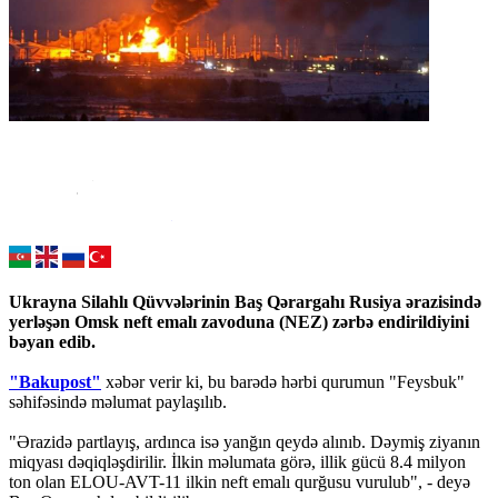
Ukrayna Silahlı Qüvvələrinin Baş Qərargahı Rusiya ərazisində
yerləşən Omsk neft emalı zavoduna (NEZ) zərbə endirildiyini
bəyan edib.
"Bakupost"
xəbər verir ki, bu barədə hərbi qurumun "Feysbuk"
səhifəsində məlumat paylaşılıb.
"Ərazidə partlayış, ardınca isə yanğın qeydə alınıb. Dəymiş ziyanın
miqyası dəqiqləşdirilir. İlkin məlumata görə, illik gücü 8.4 milyon
ton olan ELOU-AVT-11 ilkin neft emalı qurğusu vurulub", - deyə