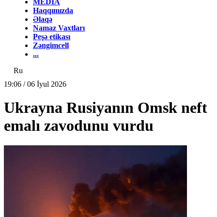
MEDİA
Haqqımızda
Əlaqə
Namaz Vaxtları
Peşə etikası
Zəngimcell
...
Ru
19:06 / 06 İyul 2026
Ukrayna Rusiyanın Omsk neft
emalı zavodunu vurdu