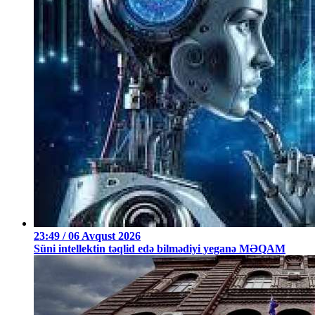
23:49 / 06 Avqust 2026
Süni intellektin təqlid edə bilmədiyi yeganə MƏQAM