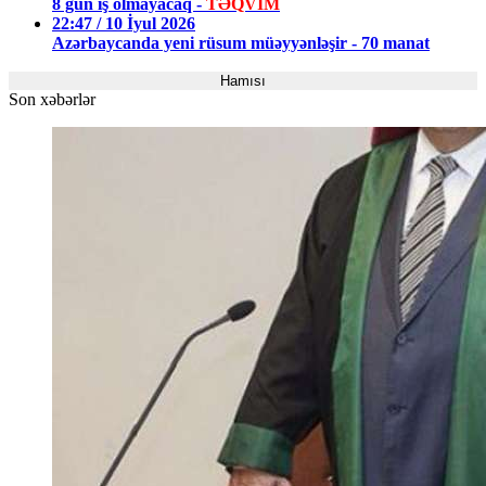
8 gün iş olmayacaq -
TƏQVİM
22:47 / 10 İyul 2026
Azərbaycanda yeni rüsum müəyyənləşir - 70 manat
Hamısı
Son xəbərlər