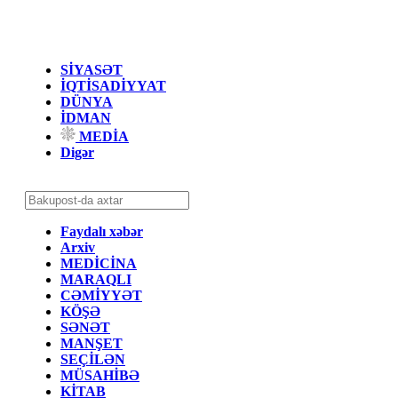
SİYASƏT
İQTİSADİYYAT
DÜNYA
İDMAN
MEDİA
Digər
Faydalı xəbər
Arxiv
MEDİCİNA
MARAQLI
CƏMİYYƏT
KÖŞƏ
SƏNƏT
MANŞET
SEÇİLƏN
MÜSAHİBƏ
KİTAB