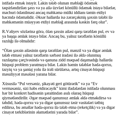
istifadə etmək istəyir. Lakin tələb olunan məbləği ödəmək
təqsirləndirilən şəxs və ya ailə üzvləri könüllü ödəmək istəyə bilərlər,
məcburi ödənilməsi ancaq məhkəmə mülki iddianı təmin etdiyi
həcmdə ödəməlidir. Əksər hallarda isə zərərçəkmiş şəxsin tələbi ilə
məhkəmənin müəyyən etdiyi məbləğ arasında kəskin fərq olur”.
R.Vəliyev sözlərinə görə, ölən şəxsin ailəsi qarşı tərəfdən pul, ev və
ya başqa əmlak istəyə bilər. Ancaq bu, yalnız tərəflərin könüllü
razılığı ilə olmalıdır:
“Ölən şəxsin ailəsinin qarşı tərəfdən pul, mənzil və ya digər əmlak
tələb etməsi yalnız tərəflərin sərbəst iradəsi ilə əldə olunmuş
razılaşma çərçivəsində və qanuna zidd məqsəd daşımadığı hallarda
hüquqi problem yaratmaya bilər. Lakin həmin tələblər hədə-qorxu,
təzyiq və ya şantaj yolu ilə irəli sürülərsə, artıq cinayət-hüquqi
məsuliyyət məsələsi yarana bilər.
Xüsusilə “Pul versəniz, şikayəti geri götürərik” və ya “Ev
verməsəniz, sizi həbs etdirəcəyik” kimi ifadələrdən istifadə olunması
hər bir konkret hadisənin şəraitindən asılı olaraq hüquqi
qiymətləndirilir. Əgər məqsəd qanunsuz əmlak əldə etməkdirsə və
təhdid, hədə-qorxu və ya digər qanunsuz təsir vasitələri tətbiq
edilirsə, bu əməllər hədə-qorxu ilə tələb etmə (reketçilik) və ya digər
cinayət tərkiblərinin əlamətlərini yarada bilər”.