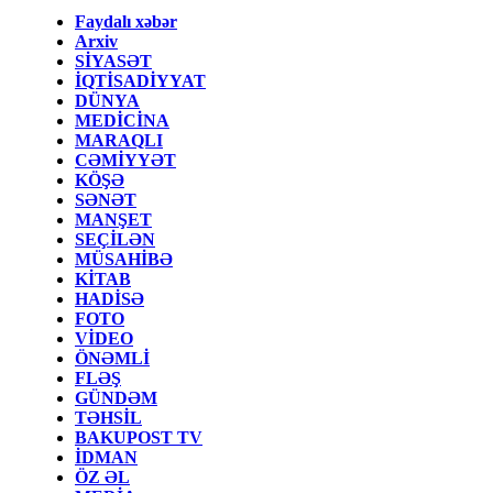
Faydalı xəbər
Arxiv
SİYASƏT
İQTİSADİYYAT
DÜNYA
MEDİCİNA
MARAQLI
CƏMİYYƏT
KÖŞƏ
SƏNƏT
MANŞET
SEÇİLƏN
MÜSAHİBƏ
KİTAB
HADİSƏ
FOTO
VİDEO
ÖNƏMLİ
FLƏŞ
GÜNDƏM
TƏHSİL
BAKUPOST TV
İDMAN
ÖZ ƏL