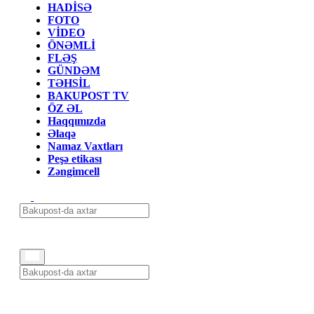
HADİSƏ
FOTO
VİDEO
ÖNƏMLİ
FLƏŞ
GÜNDƏM
TƏHSİL
BAKUPOST TV
ÖZ ƏL
Haqqımızda
Əlaqə
Namaz Vaxtları
Peşə etikası
Zəngimcell