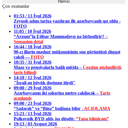
Hamısı
Çox oxunanlar
01:53 / 13 İyul 2026
Zeynəb adını tarixə yazdıran ilk azərbaycanlı qız oldu -
FOTO
11:05 / 10 İyul 2026
“Arzum”la Etibar Məmmədovu nə birləşdirir?
–
Sensasion detal
16:44 / 18 İyul 2026
90-cı illərin məşhur müğənnisinin son görüntüsü diqqət
çəkdi —
FOTO
10:35 / 31 İyul 2026
Maaş və pensiyalarla bağlı müjdə –
Çoxdan gözlənilirdi,
tarix bilindi
14:18 / 12 İyul 2026
"İsrail ən böyük dostunu itirdi"
09:00 / 29 İyul 2026
Azərbaycanın iki şəhərinə metro çəkiləcək –
Tarix
açıqlandı
09:00 / 23 İyul 2026
“Sədərək” və “Binə” bağlana bilər
- AÇIQLAMA
15:23 / 13 İyul 2026
Polkovnik BYD aldı, işə düşdü:
“Tapa bilmirəm”
19:13 / 03 Avqust 2026