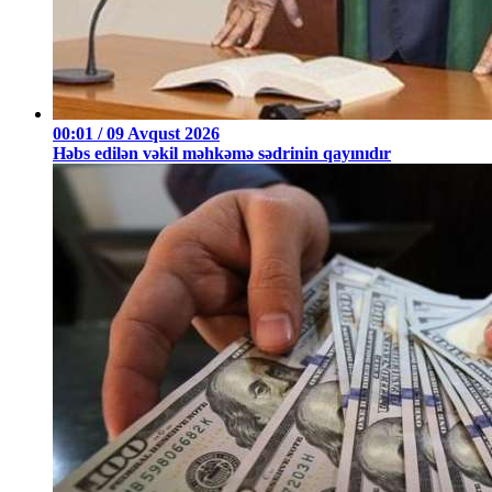
00:01 / 09 Avqust 2026
Həbs edilən vəkil məhkəmə sədrinin qayınıdır