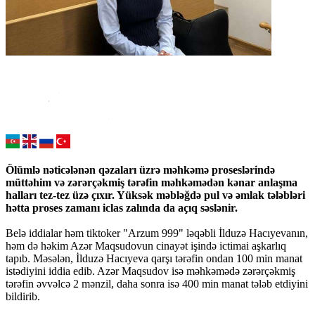
Ölümlə nəticələnən qəzaları üzrə məhkəmə proseslərində
müttəhim və zərərçəkmiş tərəfin məhkəmədən kənar anlaşma
halları tez-tez üzə çıxır. Yüksək məbləğdə pul və əmlak tələbləri
hətta proses zamanı iclas zalında da açıq səslənir.
Belə iddialar həm tiktoker "Arzum 999" ləqəbli İlduzə Hacıyevanın,
həm də həkim Azər Maqsudovun cinayət işində ictimai aşkarlıq
tapıb. Məsələn, İlduzə Hacıyeva qarşı tərəfin ondan 100 min manat
istədiyini iddia edib. Azər Maqsudov isə məhkəmədə zərərçəkmiş
tərəfin əvvəlcə 2 mənzil, daha sonra isə 400 min manat tələb etdiyini
bildirib.