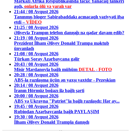
Mərkəzi Afrika Respublikasında faciə: Yanacaq tankeri
aşdı,
onlarla ölü və yaralı var
21:44 / 08 Avqust 2026
Tanınmış bloger Sabirabaddakı acınacaqlı vəziyyəti ifşa
etdi –
VİDEO
21:25 / 08 Avqust 2026
Əliyevlə Trampın telefon danışığı nə qədər davam edib?
21:19 / 08 Avqust 2026
Prezident İlham Əliyev Donald Trampa məktub
ünvanladı
21:08 / 08 Avqust 2026
Türkan Şoray Azərbaycana gəlir
20:43 / 08 Avqust 2026
Misir Mərdanovla bağlı mühüm
DETAL - FOTO
20:28 / 08 Avqust 2026
ABŞ-la razılaşma üçün ən yaxşı vaxtdır - Pezeşkian
20:14 / 08 Avqust 2026
İranın Hörmüz boğazı ilə bağlı şərti
20:00 / 08 Avqust 2026
ABŞ və Ukrayna "Patriot"la bağlı razılaşdı: Hər ay...
19:45 / 08 Avqust 2026
Rubiodan Azərbaycanla bağlı PAYLAŞIM
19:30 / 08 Avqust 2026
İlham Əliyev Donald Trampla danışdı