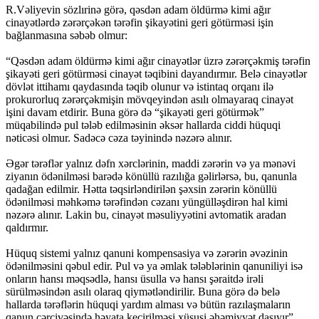
R.Vəliyevin sözlırinə görə, qəsdən adam öldürmə kimi ağır
cinayətlərdə zərərçəkən tərəfin şikayətini geri götürməsi işin
bağlanmasına səbəb olmur:
“Qəsdən adam öldürmə kimi ağır cinayətlər üzrə zərərçəkmiş tərəfin
şikayəti geri götürməsi cinayət təqibini dayandırmır. Belə cinayətlər
dövlət ittihamı qaydasında təqib olunur və istintaq orqanı ilə
prokurorluq zərərçəkmişin mövqeyindən asılı olmayaraq cinayət
işini davam etdirir. Buna görə də “şikayəti geri götürmək”
müqabilində pul tələb edilməsinin əksər hallarda ciddi hüquqi
nəticəsi olmur. Sadəcə cəza təyinində nəzərə alınır.
Əgər tərəflər yalnız dəfn xərclərinin, maddi zərərin və ya mənəvi
ziyanın ödənilməsi barədə könüllü razılığa gəlirlərsə, bu, qanunla
qadağan edilmir. Hətta təqsirləndirilən şəxsin zərərin könüllü
ödənilməsi məhkəmə tərəfindən cəzanı yüngülləşdirən hal kimi
nəzərə alınır. Lakin bu, cinayət məsuliyyətini avtomatik aradan
qaldırmır.
Hüquq sistemi yalnız qanuni kompensasiya və zərərin əvəzinin
ödənilməsini qəbul edir. Pul və ya əmlak tələblərinin qanuniliyi isə
onların hansı məqsədlə, hansı üsulla və hansı şəraitdə irəli
sürülməsindən asılı olaraq qiymətləndirilir. Buna görə də belə
hallarda tərəflərin hüquqi yardım alması və bütün razılaşmaların
qanun çərçivəsində həyata keçirilməsi xüsusi əhəmiyyət daşıyır”.