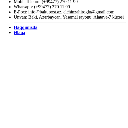
Mobil Telefon: (+99477) 270 11 99
Whatsapp: (+99477) 270 11 99
E-Poçt:
info@bakupost.az
,
elchinzahiroglu@gmail.com
Ünvan: Baki, Azərbaycan. Yasamal rayonu, Alatava-7 küçəsi
Haqqımızda
Əlaqə