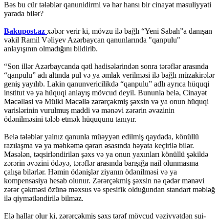
Bəs bu cür tələblər qanunidirmi və hər hansı bir cinayət məsuliyyəti
yarada bilər?
Bakupost.az
xəbər verir ki, mövzu ilə bağlı “Yeni Sabah”a danışan
vəkil Ramil Vəliyev Azərbaycan qanunlarında "qanpulu"
anlayışının olmadığını bildirib.
“Son illər Azərbaycanda qətl hadisələrindən sonra tərəflər arasında
“qanpulu” adı altında pul və ya əmlak verilməsi ilə bağlı müzakirələr
geniş yayılıb. Lakin qanunvericilikdə “qanpulu” adlı ayrıca hüquqi
institut və ya hüquqi anlayış mövcud deyil. Bununla belə, Cinayət
Məcəlləsi və Mülki Məcəllə zərərçəkmiş şəxsin və ya onun hüquqi
varislərinin vurulmuş maddi və mənəvi zərərin əvəzinin
ödənilməsini tələb etmək hüququnu tanıyır.
Belə tələblər yalnız qanunla müəyyən edilmiş qaydada, könüllü
razılaşma və ya məhkəmə qərarı əsasında həyata keçirilə bilər.
Məsələn, təqsirləndirilən şəxs və ya onun yaxınları könüllü şəkildə
zərərin əvəzini ödəyə, tərəflər arasında barışığa nail olunmasına
çalışa bilərlər. Həmin ödənişlər ziyanın ödənilməsi və ya
kompensasiya hesab olunur. Zərərçəkmiş şəxsin nə qədər mənəvi
zərər çəkməsi özünə məxsus və spesifik olduğundan standart məbləğ
ilə qiymətləndirilə bilməz.
Elə hallar olur ki, zərərçəkmiş şəxs tərəf mövcud vəziyyətdən sui-