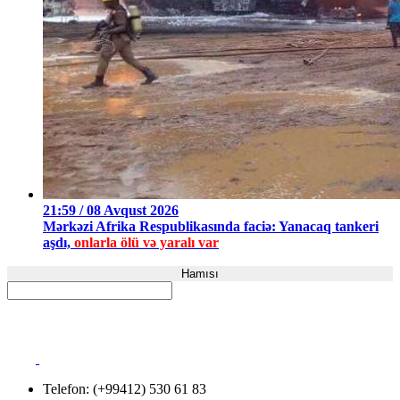
21:59 / 08 Avqust 2026
Mərkəzi Afrika Respublikasında faciə: Yanacaq tankeri
aşdı,
onlarla ölü və yaralı var
Hamısı
Telefon: (+99412) 530 61 83