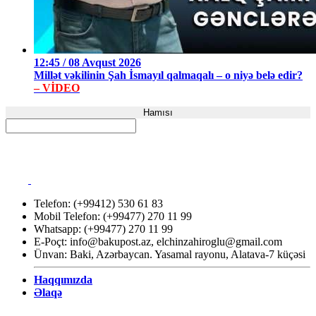
12:45 / 08 Avqust 2026
Millət vəkilinin Şah İsmayıl qalmaqalı – o niyə belə edir?
– VİDEO
Hamısı
Telefon: (+99412) 530 61 83
Mobil Telefon: (+99477) 270 11 99
Whatsapp: (+99477) 270 11 99
E-Poçt:
info@bakupost.az
,
elchinzahiroglu@gmail.com
Ünvan: Baki, Azərbaycan. Yasamal rayonu, Alatava-7 küçəsi
Haqqımızda
Əlaqə