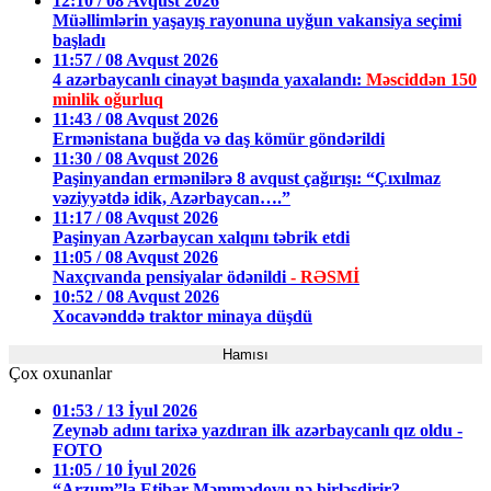
12:10 / 08 Avqust 2026
Müəllimlərin yaşayış rayonuna uyğun vakansiya seçimi
başladı
11:57 / 08 Avqust 2026
4 azərbaycanlı cinayət başında yaxalandı:
Məsciddən 150
minlik oğurluq
11:43 / 08 Avqust 2026
Ermənistana buğda və daş kömür göndərildi
11:30 / 08 Avqust 2026
Paşinyandan ermənilərə 8 avqust çağırışı: “Çıxılmaz
vəziyyətdə idik, Azərbaycan….”
11:17 / 08 Avqust 2026
Paşinyan Azərbaycan xalqını təbrik etdi
11:05 / 08 Avqust 2026
Naxçıvanda pensiyalar ödənildi
- RƏSMİ
10:52 / 08 Avqust 2026
Xocavənddə traktor minaya düşdü
Hamısı
Çox oxunanlar
01:53 / 13 İyul 2026
Zeynəb adını tarixə yazdıran ilk azərbaycanlı qız oldu -
FOTO
11:05 / 10 İyul 2026
“Arzum”la Etibar Məmmədovu nə birləşdirir?
–