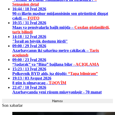
Sensasion detal
16:44 / 18 İyul 2026
90-cı illərin məşhur müğənnisinin son görüntüsü diqqət
çəkdi —
FOTO
10:35 / 31 İyul 2026
Maaş və pensiyalarla bağlı müjdə –
Çoxdan gözlənilirdi,
tarix bilindi
14:18 / 12 İyul 2026
"İsrail ən böyük dostunu itirdi"
09:00 / 29 İyul 2026
Azərbaycanın iki şəhərinə metro çəkiləcək –
Tarix
açıqlandı
09:00 / 23 İyul 2026
“Sədərək” və “Binə” bağlana bilər
- AÇIQLAMA
15:23 / 13 İyul 2026
Polkovnik BYD aldı, işə düşdü:
“Tapa bilmirəm”
19:13 / 03 Avqust 2026
8 gün iş olmayacaq -
TƏQVİM
22:47 / 10 İyul 2026
Azərbaycanda yeni rüsum müəyyənləşir - 70 manat
Hamısı
Son xəbərlər