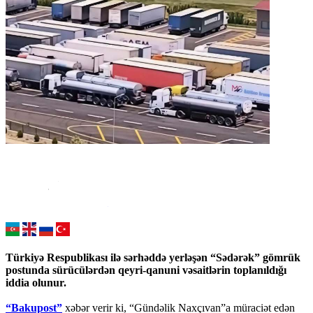
Türkiyə Respublikası ilə sərhəddə yerləşən “Sədərək” gömrük
postunda sürücülərdən qeyri-qanuni vəsaitlərin toplanıldığı
iddia olunur.
“Bakupost”
xəbər verir ki, “Gündəlik Naxçıvan”a müraciət edən