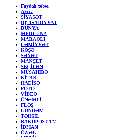
Faydalı xəbər
Arxiv
SİYASƏT
İQTİSADİYYAT
DÜNYA
MEDİCİNA
MARAQLI
CƏMİYYƏT
KÖŞƏ
SƏNƏT
MANŞET
SEÇİLƏN
MÜSAHİBƏ
KİTAB
HADİSƏ
FOTO
VİDEO
ÖNƏMLİ
FLƏŞ
GÜNDƏM
TƏHSİL
BAKUPOST TV
İDMAN
ÖZ ƏL