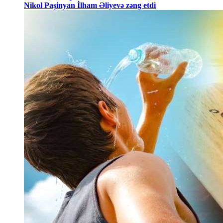
Nikol Paşinyan İlham Əliyevə zəng etdi