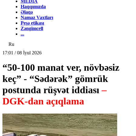
MEDİA
Haqqımızda
Əlaqə
Namaz Vaxtları
Peşə etikası
Zəngimcell
...
Ru
17:01 / 08 İyul 2026
“50-100 manat ver, növbəsiz
keç” - “Sədərək” gömrük
postunda rüşvət iddiası
–
DGK-dan açıqlama