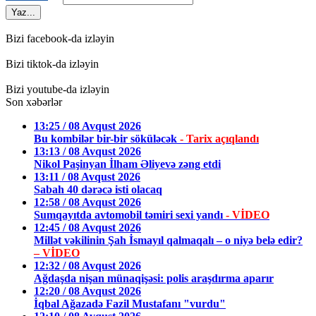
Yaz...
Bizi facebook-da izləyin
Bizi tiktok-da izləyin
Bizi youtube-da izləyin
Son xəbərlər
13:25 / 08 Avqust 2026
Bu kombilər bir-bir söküləcək
- Tarix açıqlandı
13:13 / 08 Avqust 2026
Nikol Paşinyan İlham Əliyevə zəng etdi
13:11 / 08 Avqust 2026
Sabah 40 dərəcə isti olacaq
12:58 / 08 Avqust 2026
Sumqayıtda avtomobil təmiri sexi yandı
- VİDEO
12:45 / 08 Avqust 2026
Millət vəkilinin Şah İsmayıl qalmaqalı – o niyə belə edir?
– VİDEO
12:32 / 08 Avqust 2026
Ağdaşda nişan münaqişəsi: polis araşdırma aparır
12:20 / 08 Avqust 2026
İqbal Ağazadə Fazil Mustafanı "vurdu"