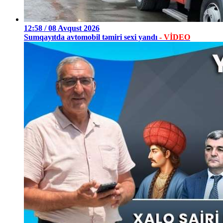
12:58 / 08 Avqust 2026
Sumqayıtda avtomobil təmiri sexi yandı
- VİDEO