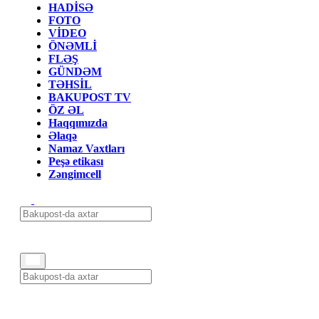
HADİSƏ
FOTO
VİDEO
ÖNƏMLİ
FLƏŞ
GÜNDƏM
TƏHSİL
BAKUPOST TV
ÖZ ƏL
Haqqımızda
Əlaqə
Namaz Vaxtları
Peşə etikası
Zəngimcell