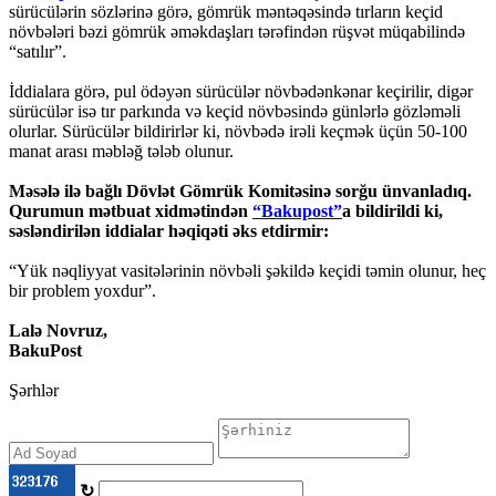
sürücülərin sözlərinə görə, gömrük məntəqəsində tırların keçid
növbələri bəzi gömrük əməkdaşları tərəfindən rüşvət müqabilində
“satılır”.
İddialara görə, pul ödəyən sürücülər növbədənkənar keçirilir, digər
sürücülər isə tır parkında və keçid növbəsində günlərlə gözləməli
olurlar. Sürücülər bildirirlər ki, növbədə irəli keçmək üçün 50-100
manat arası məbləğ tələb olunur.
Məsələ ilə bağlı Dövlət Gömrük Komitəsinə sorğu ünvanladıq.
Qurumun mətbuat xidmətindən
“Bakupost”
a bildirildi ki,
səsləndirilən iddialar həqiqəti əks etdirmir:
“Yük nəqliyyat vasitələrinin növbəli şəkildə keçidi təmin olunur, heç
bir problem yoxdur”.
Lalə Novruz,
BakuPost
Şərhlər
↻