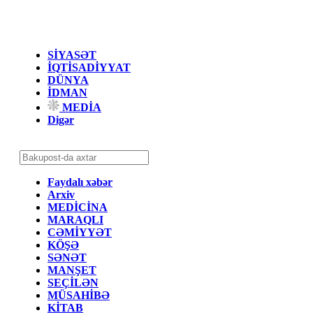
SİYASƏT
İQTİSADİYYAT
DÜNYA
İDMAN
MEDİA
Digər
Faydalı xəbər
Arxiv
MEDİCİNA
MARAQLI
CƏMİYYƏT
KÖŞƏ
SƏNƏT
MANŞET
SEÇİLƏN
MÜSAHİBƏ
KİTAB