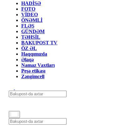
HADİSƏ
FOTO
VİDEO
ÖNƏMLİ
FLƏŞ
GÜNDƏM
TƏHSİL
BAKUPOST TV
ÖZ ƏL
Haqqımızda
Əlaqə
Namaz Vaxtları
Peşə etikası
Zəngimcell