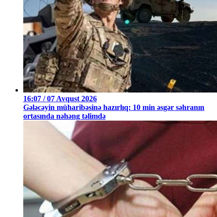
16:07 / 07 Avqust 2026
Gələcəyin müharibəsinə hazırlıq: 10 min əsgər səhranın
ortasında nəhəng təlimdə