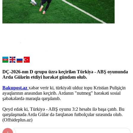
DÇ-2026-nın D qrupu üzrə keçirilən Türkiyə - ABŞ oyununda
Arda Gülərin etdiyi hərəkət gündəm olub.
Bakupost.az
xəbər verir ki, türkiyəli ulduz topu Kristian Pulişiçin
ayaqlarının arasından keçirib. Ardanın "nutmeg" hərəkəti sosial
şəbəkələrdə maraqla qarşılanıb.
Qeyd edək ki, Türkiyə - ABŞ oyunu 3:2 hesabı ilə başa çatıb. Bu
qarşılaşmada Arda Gülər də fərqlənən futbolçular sırasında olub.
(Offsideplus.az)