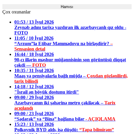
Hamısı
Çox oxunanlar
01:53 / 13 İyul 2026
Zeynəb adını tarixə yazdıran ilk azərbaycanlı qız oldu -
FOTO
11:05 / 10 İyul 2026
“Arzum”la Etibar Məmmədovu nə birləşdirir?
–
Sensasion detal
16:44 / 18 İyul 2026
90-cı illərin məşhur müğənnisinin son görüntüsü diqqət
çəkdi —
FOTO
10:35 / 31 İyul 2026
Maaş və pensiyalarla bağlı müjdə –
Çoxdan gözlənilirdi,
tarix bilindi
14:18 / 12 İyul 2026
"İsrail ən böyük dostunu itirdi"
09:00 / 29 İyul 2026
Azərbaycanın iki şəhərinə metro çəkiləcək –
Tarix
açıqlandı
09:00 / 23 İyul 2026
“Sədərək” və “Binə” bağlana bilər
- AÇIQLAMA
15:23 / 13 İyul 2026
Polkovnik BYD aldı, işə düşdü:
“Tapa bilmirəm”