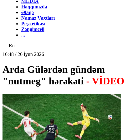
MEDİA
Haqqımızda
Əlaqə
Namaz Vaxtları
Peşə etikası
Zəngimcell
...
Ru
16:48 / 26 İyun 2026
Arda Gülərdən gündəm
"nutmeg" hərəkəti
- VİDEO