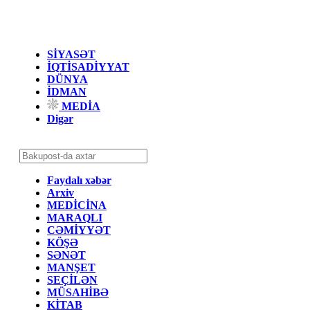
SİYASƏT
İQTİSADİYYAT
DÜNYA
İDMAN
MEDİA
Digər
Faydalı xəbər
Arxiv
MEDİCİNA
MARAQLI
CƏMİYYƏT
KÖŞƏ
SƏNƏT
MANŞET
SEÇİLƏN
MÜSAHİBƏ
KİTAB