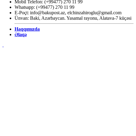
Mobil Telefon: (+99477) 270 11 99
Whatsapp: (+99477) 270 11 99
E-Poçt:
info@bakupost.az
,
elchinzahiroglu@gmail.com
Ünvan: Baki, Azərbaycan. Yasamal rayonu, Alatava-7 küçəsi
Haqqımızda
Əlaqə