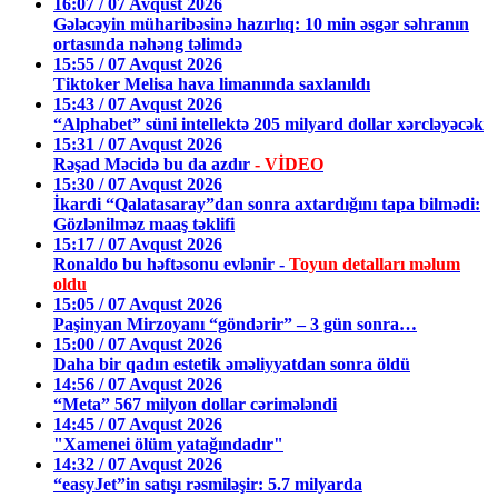
16:07 / 07 Avqust 2026
Gələcəyin müharibəsinə hazırlıq: 10 min əsgər səhranın
ortasında nəhəng təlimdə
15:55 / 07 Avqust 2026
Tiktoker Melisa hava limanında saxlanıldı
15:43 / 07 Avqust 2026
“Alphabet” süni intellektə 205 milyard dollar xərcləyəcək
15:31 / 07 Avqust 2026
Rəşad Məcidə bu da azdır
- VİDEO
15:30 / 07 Avqust 2026
İkardi “Qalatasaray”dan sonra axtardığını tapa bilmədi:
Gözlənilməz maaş təklifi
15:17 / 07 Avqust 2026
Ronaldo bu həftəsonu evlənir -
Toyun detalları məlum
oldu
15:05 / 07 Avqust 2026
Paşinyan Mirzoyanı “göndərir” – 3 gün sonra…
15:00 / 07 Avqust 2026
Daha bir qadın estetik əməliyyatdan sonra öldü
14:56 / 07 Avqust 2026
“Meta” 567 milyon dollar cərimələndi
14:45 / 07 Avqust 2026
"Xamenei ölüm yatağındadır"
14:32 / 07 Avqust 2026
“easyJet”in satışı rəsmiləşir: 5.7 milyarda