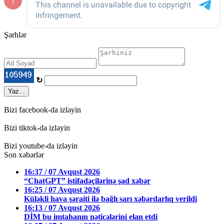
Şərhlər
↻
Yaz...
Bizi facebook-da izləyin
Bizi tiktok-da izləyin
Bizi youtube-da izləyin
Son xəbərlər
16:37 / 07 Avqust 2026
“ChatGPT” istifadəçilərinə şad xəbər
16:25 / 07 Avqust 2026
Küləkli hava şəraiti ilə bağlı sarı xəbərdarlıq verildi
16:13 / 07 Avqust 2026
DİM bu imtahanın nəticələrini elan etdi