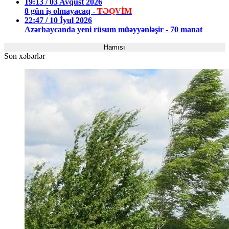
19:13 / 03 Avqust 2026
8 gün iş olmayacaq -
TƏQVİM
22:47 / 10 İyul 2026
Azərbaycanda yeni rüsum müəyyənləşir - 70 manat
Hamısı
Son xəbərlər