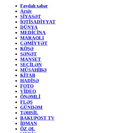
Faydalı xəbər
Arxiv
SİYASƏT
İQTİSADİYYAT
DÜNYA
MEDİCİNA
MARAQLI
CƏMİYYƏT
KÖŞƏ
SƏNƏT
MANŞET
SEÇİLƏN
MÜSAHİBƏ
KİTAB
HADİSƏ
FOTO
VİDEO
ÖNƏMLİ
FLƏŞ
GÜNDƏM
TƏHSİL
BAKUPOST TV
İDMAN
ÖZ ƏL