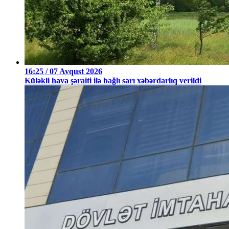
16:25 / 07 Avqust 2026
Küləkli hava şəraiti ilə bağlı sarı xəbərdarlıq verildi