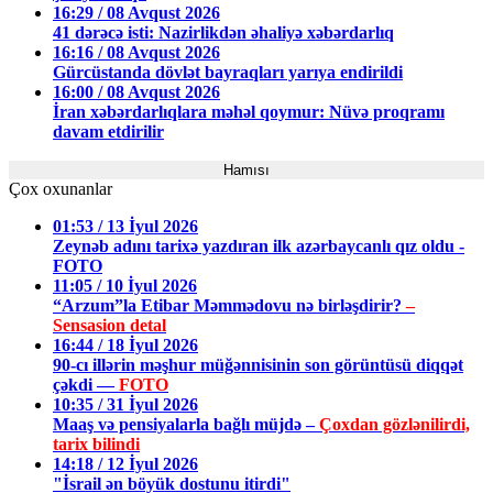
16:29 / 08 Avqust 2026
41 dərəcə isti: Nazirlikdən əhaliyə xəbərdarlıq
16:16 / 08 Avqust 2026
Gürcüstanda dövlət bayraqları yarıya endirildi
16:00 / 08 Avqust 2026
İran xəbərdarlıqlara məhəl qoymur: Nüvə proqramı
davam etdirilir
Hamısı
Çox oxunanlar
01:53 / 13 İyul 2026
Zeynəb adını tarixə yazdıran ilk azərbaycanlı qız oldu -
FOTO
11:05 / 10 İyul 2026
“Arzum”la Etibar Məmmədovu nə birləşdirir?
–
Sensasion detal
16:44 / 18 İyul 2026
90-cı illərin məşhur müğənnisinin son görüntüsü diqqət
çəkdi —
FOTO
10:35 / 31 İyul 2026
Maaş və pensiyalarla bağlı müjdə –
Çoxdan gözlənilirdi,
tarix bilindi
14:18 / 12 İyul 2026
"İsrail ən böyük dostunu itirdi"