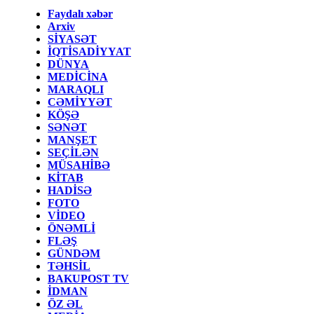
Faydalı xəbər
Arxiv
SİYASƏT
İQTİSADİYYAT
DÜNYA
MEDİCİNA
MARAQLI
CƏMİYYƏT
KÖŞƏ
SƏNƏT
MANŞET
SEÇİLƏN
MÜSAHİBƏ
KİTAB
HADİSƏ
FOTO
VİDEO
ÖNƏMLİ
FLƏŞ
GÜNDƏM
TƏHSİL
BAKUPOST TV
İDMAN
ÖZ ƏL