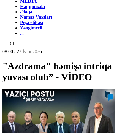
MEDİA
Haqqımızda
Əlaqə
Namaz Vaxtları
Peşə etikası
Zəngimcell
...
Ru
08:00 / 27 İyun 2026
"Azdrama" həmişə intriqa
yuvası olub” - VİDEO