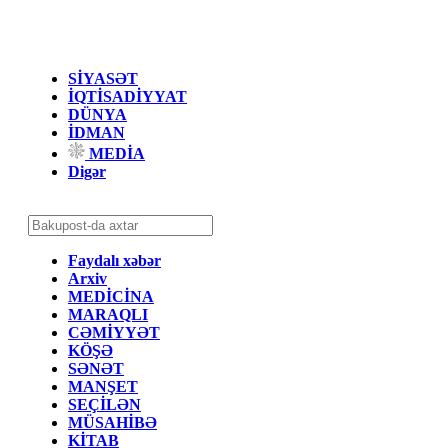
SİYASƏT
İQTİSADİYYAT
DÜNYA
İDMAN
MEDİA
Digər
Faydalı xəbər
Arxiv
MEDİCİNA
MARAQLI
CƏMİYYƏT
KÖŞƏ
SƏNƏT
MANŞET
SEÇİLƏN
MÜSAHİBƏ
KİTAB