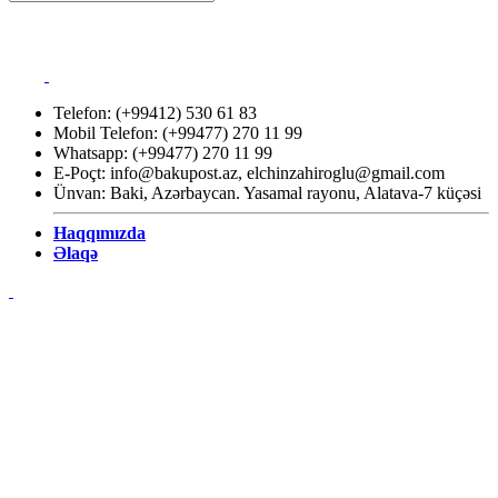
Telefon: (+99412) 530 61 83
Mobil Telefon: (+99477) 270 11 99
Whatsapp: (+99477) 270 11 99
E-Poçt:
info@bakupost.az
,
elchinzahiroglu@gmail.com
Ünvan: Baki, Azərbaycan. Yasamal rayonu, Alatava-7 küçəsi
Haqqımızda
Əlaqə