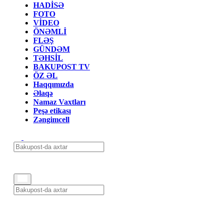
HADİSƏ
FOTO
VİDEO
ÖNƏMLİ
FLƏŞ
GÜNDƏM
TƏHSİL
BAKUPOST TV
ÖZ ƏL
Haqqımızda
Əlaqə
Namaz Vaxtları
Peşə etikası
Zəngimcell