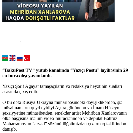
“BakuPost TV” yutub kanalında “Yazıçı Postu” layihəsinin 29-
cu buraxılışı yayımlanıb.
Yazıçı Şərif Ağayar tamaşaçıların və redaksiya heyətinin sualları
əsasında çıxış edib.
O bu dəfə Rusiya-Ukrayna müharibəsindəki dəyişiklikərdən, şiə
müsəlmanların qeyd eytdiyi Aşura günündən və İmam Hüseyn
şəxsiyyətinə münasibətdən, əməkdar artist Mehriban Xanlarovanın
ölkə başçısına məlum video-müraciətindən və deputat Bəhruz
Məhərrəmovun “arvad” sözünü lüğətimizdən çıxarmaq təklifindən
danışıb.