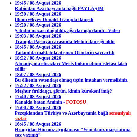
19:45 / 08 Avqust 2026
Rubiodan Azərbaycanla bağlı PAYLAŞIM
19:30 / 08 Avqust 2026
İlham Əliyev Donald Trampla danışdı
19:20 / 08 Avqust 2026
Şəhidin məzarı dağıdıldı, ağaclar oğurlandı - Video
19:03 / 08 Avqust 2026
Trampla Paşinyan arasında telefon danışığı oldu
18:45 / 08 Avqust 2026
Tailandda məktəbdə atışma: Ölənlərin sayı artdı
18:22 / 08 Avqust 2026
Almaniyada etirazlar: Merts hökumətinin istefası tələb
edilir
18:07 / 08 Avqust 2026
Bu ölkənin vətəndaşı olmaq üçün imtahan verməlisiniz
17:52 / 08 Avqust 2026
Məşhur fırıldaqçı, görün, kimin kürəkəni imiş?
17:40 / 08 Avqust 2026
Kanalda batan Aminin -
FOTOSU
17:00 / 08 Avqust 2026
Pezeşkiandan Türkiyə və Azərbaycanla bağlı
sensasiyalı
sözlər
16:45 / 08 Avqust 2026
Əraqçidən Hörmüz açıqlaması: “Yeni dəniz marşrutuna
çox yaxınıq”