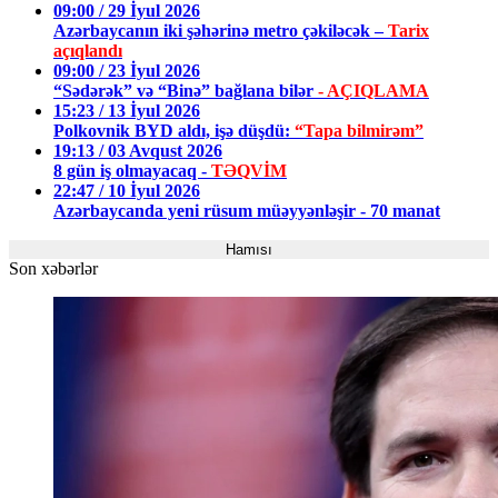
09:00 / 29 İyul 2026
Azərbaycanın iki şəhərinə metro çəkiləcək –
Tarix
açıqlandı
09:00 / 23 İyul 2026
“Sədərək” və “Binə” bağlana bilər
- AÇIQLAMA
15:23 / 13 İyul 2026
Polkovnik BYD aldı, işə düşdü:
“Tapa bilmirəm”
19:13 / 03 Avqust 2026
8 gün iş olmayacaq -
TƏQVİM
22:47 / 10 İyul 2026
Azərbaycanda yeni rüsum müəyyənləşir - 70 manat
Hamısı
Son xəbərlər