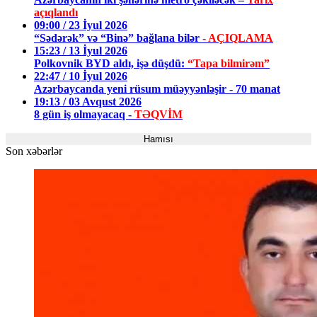
açıqlandı
09:00 / 23 İyul 2026
“Sədərək” və “Binə” bağlana bilər
- AÇIQLAMA
15:23 / 13 İyul 2026
Polkovnik BYD aldı, işə düşdü:
“Tapa bilmirəm”
22:47 / 10 İyul 2026
Azərbaycanda yeni rüsum müəyyənləşir - 70 manat
19:13 / 03 Avqust 2026
8 gün iş olmayacaq -
TƏQVİM
Hamısı
Son xəbərlər