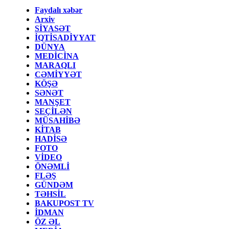
Faydalı xəbər
Arxiv
SİYASƏT
İQTİSADİYYAT
DÜNYA
MEDİCİNA
MARAQLI
CƏMİYYƏT
KÖŞƏ
SƏNƏT
MANŞET
SEÇİLƏN
MÜSAHİBƏ
KİTAB
HADİSƏ
FOTO
VİDEO
ÖNƏMLİ
FLƏŞ
GÜNDƏM
TƏHSİL
BAKUPOST TV
İDMAN
ÖZ ƏL