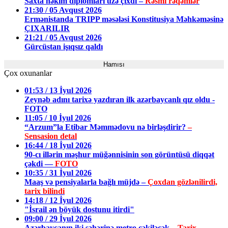
Saxta həkim diplomları üzə çıxdı –
Rəsmi rəqəmlər
21:30 / 05 Avqust 2026
Ermənistanda TRIPP məsələsi Konstitusiya Məhkəməsinə
ÇIXARILIR
21:21 / 05 Avqust 2026
Gürcüstan işıqsız qaldı
Hamısı
Çox oxunanlar
01:53 / 13 İyul 2026
Zeynəb adını tarixə yazdıran ilk azərbaycanlı qız oldu -
FOTO
11:05 / 10 İyul 2026
“Arzum”la Etibar Məmmədovu nə birləşdirir?
–
Sensasion detal
16:44 / 18 İyul 2026
90-cı illərin məşhur müğənnisinin son görüntüsü diqqət
çəkdi —
FOTO
10:35 / 31 İyul 2026
Maaş və pensiyalarla bağlı müjdə –
Çoxdan gözlənilirdi,
tarix bilindi
14:18 / 12 İyul 2026
"İsrail ən böyük dostunu itirdi"
09:00 / 29 İyul 2026
Azərbaycanın iki şəhərinə metro çəkiləcək –
Tarix