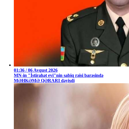
01:36 / 06 Avqust 2026
MN-in "İstirahət evi"nin sabiq rəisi barəsində
MƏHKƏMƏ QƏRARI dəyişdi