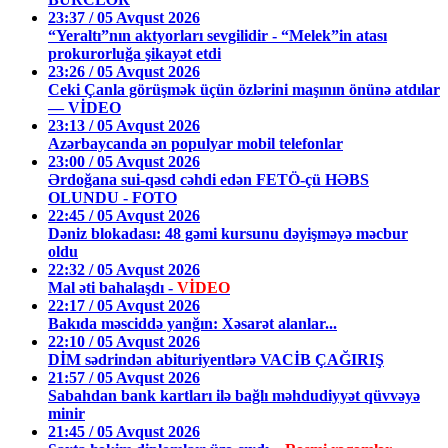
23:37 / 05 Avqust 2026
“Yeraltı”nın aktyorları sevgilidir - “Melek”in atası
prokurorluğa şikayət etdi
23:26 / 05 Avqust 2026
Ceki Çanla görüşmək üçün özlərini maşının önünə atdılar
— VİDEO
23:13 / 05 Avqust 2026
Azərbaycanda ən populyar mobil telefonlar
23:00 / 05 Avqust 2026
Ərdoğana sui-qəsd cəhdi edən FETÖ-çü HƏBS
OLUNDU - FOTO
22:45 / 05 Avqust 2026
Dəniz blokadası: 48 gəmi kursunu dəyişməyə məcbur
oldu
22:32 / 05 Avqust 2026
Mal əti bahalaşdı -
VİDEO
22:17 / 05 Avqust 2026
Bakıda məsciddə yanğın: Xəsarət alanlar...
22:10 / 05 Avqust 2026
DİM sədrindən abituriyentlərə VACİB ÇAĞIRIŞ
21:57 / 05 Avqust 2026
Sabahdan bank kartları ilə bağlı məhdudiyyət qüvvəyə
minir
21:45 / 05 Avqust 2026