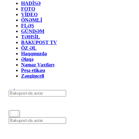
HADİSƏ
FOTO
VİDEO
ÖNƏMLİ
FLƏŞ
GÜNDƏM
TƏHSİL
BAKUPOST TV
ÖZ ƏL
Haqqımızda
Əlaqə
Namaz Vaxtları
Peşə etikası
Zəngimcell