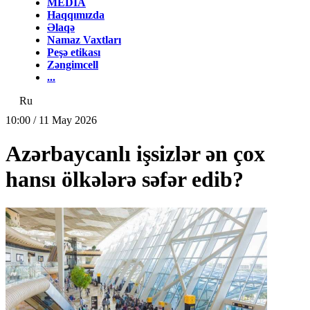
MEDİA
Haqqımızda
Əlaqə
Namaz Vaxtları
Peşə etikası
Zəngimcell
...
Ru
10:00 / 11 May 2026
Azərbaycanlı işsizlər ən çox
hansı ölkələrə səfər edib?