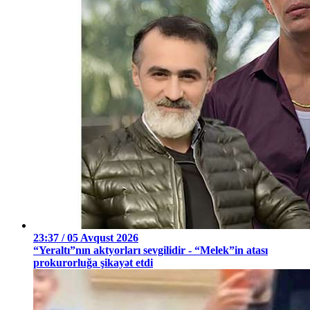
23:37 / 05 Avqust 2026
“Yeraltı”nın aktyorları sevgilidir - “Melek”in atası
prokurorluğa şikayət etdi