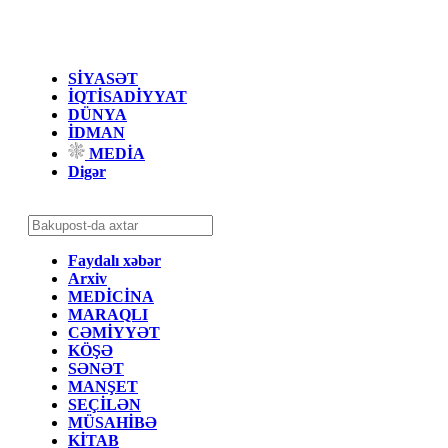
SİYASƏT
İQTİSADİYYAT
DÜNYA
İDMAN
MEDİA
Digər
Faydalı xəbər
Arxiv
MEDİCİNA
MARAQLI
CƏMİYYƏT
KÖŞƏ
SƏNƏT
MANŞET
SEÇİLƏN
MÜSAHİBƏ
KİTAB