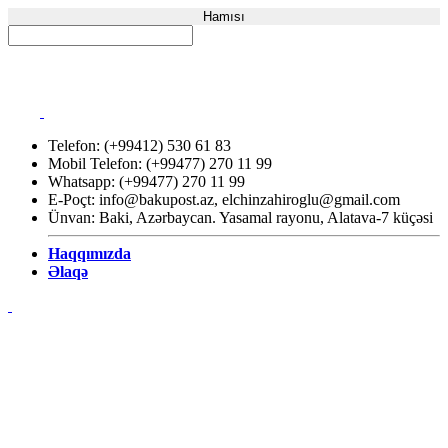
Hamısı
Telefon: (+99412) 530 61 83
Mobil Telefon: (+99477) 270 11 99
Whatsapp: (+99477) 270 11 99
E-Poçt:
info@bakupost.az
,
elchinzahiroglu@gmail.com
Ünvan: Baki, Azərbaycan. Yasamal rayonu, Alatava-7 küçəsi
Haqqımızda
Əlaqə