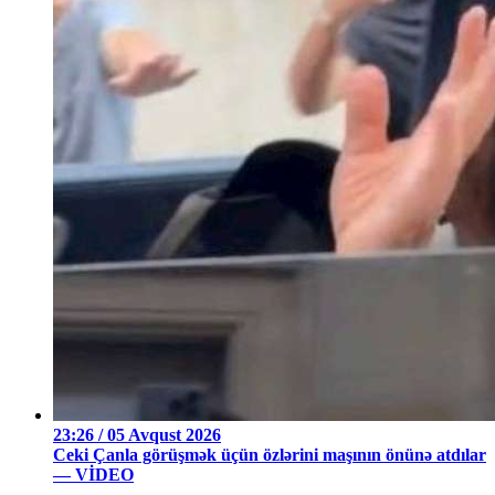
23:26 / 05 Avqust 2026
Ceki Çanla görüşmək üçün özlərini maşının önünə atdılar
— VİDEO