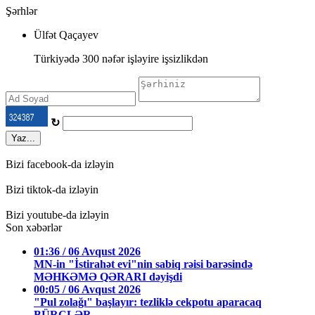
Şərhlər
Ülfət Qaçayev
Türkiyədə 300 nəfər işləyire işsizlikdən
↻
Yaz...
Bizi facebook-da izləyin
Bizi tiktok-da izləyin
Bizi youtube-da izləyin
Son xəbərlər
01:36 / 06 Avqust 2026
MN-in "İstirahət evi"nin sabiq rəisi barəsində
MƏHKƏMƏ QƏRARI dəyişdi
00:05 / 06 Avqust 2026
"Pul zolağı" başlayır: tezliklə cekpotu aparacaq
BÜRCLƏR