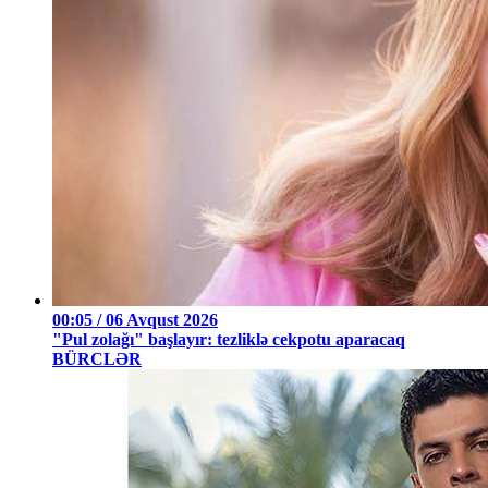
00:05 / 06 Avqust 2026
"Pul zolağı" başlayır: tezliklə cekpotu aparacaq
BÜRCLƏR