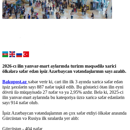
2026-cı ilin yanvar-mart aylarında turizm məqsədilə xarici
ölkələrə səfər edən işsiz Azərbaycan vətəndaşlarının sayı azalıb.
Bakupost.az
xəbər verir ki, cari ilin ilk 3 ayında xaricə səfər edən
işsiz şəxslərin sayı 887 nəfər təşkil edib. Bu göstərici ötən ilin eyni
dövrü ilə müqayisədə 27 nəfər və ya 2,95% azdır. Belə ki, 2025-ci
ilin yanvar-mart aylarında bu kateqoriya üzrə xaricə səfər edənlərin
sayı 914 nəfər olub.
İşsiz Azərbaycan vətəndaşlarının ən çox səfər etdiyi ölkələr arasında
Gürcüstan və Rusiya ilk sıralarda yer alıb:
Gürcüstan - 404 nəfər