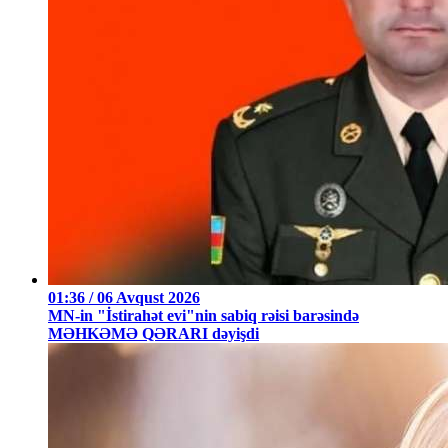
01:36 / 06 Avqust 2026
MN-in "İstirahət evi"nin sabiq rəisi barəsində
MƏHKƏMƏ QƏRARI dəyişdi