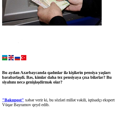
Bu aydan Azərbaycanda qadınlar ilə kişilərin pensiya yaşları
bərabərləşdi. Bəs, kimlər daha tez pensiyaya çıxa bilərlər? Bu
siyahını necə genişləşdirmək olar?
"Bakupost"
xəbər verir ki, bu sözləri millət vəkili, iqtisadçı ekspert
Vüqar Bayramov qeyd edib.