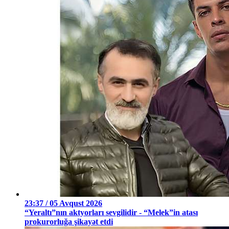
23:37 / 05 Avqust 2026
“Yeraltı”nın aktyorları sevgilidir - “Melek”in atası
prokurorluğa şikayət etdi