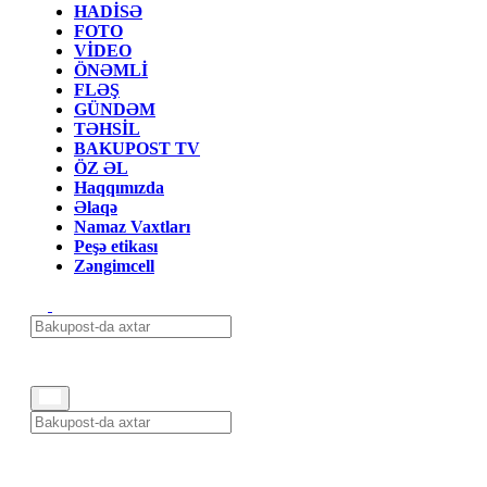
HADİSƏ
FOTO
VİDEO
ÖNƏMLİ
FLƏŞ
GÜNDƏM
TƏHSİL
BAKUPOST TV
ÖZ ƏL
Haqqımızda
Əlaqə
Namaz Vaxtları
Peşə etikası
Zəngimcell