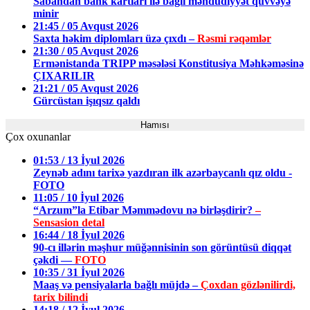
Sabahdan bank kartları ilə bağlı məhdudiyyət qüvvəyə
minir
21:45 / 05 Avqust 2026
Saxta həkim diplomları üzə çıxdı –
Rəsmi rəqəmlər
21:30 / 05 Avqust 2026
Ermənistanda TRIPP məsələsi Konstitusiya Məhkəməsinə
ÇIXARILIR
21:21 / 05 Avqust 2026
Gürcüstan işıqsız qaldı
Hamısı
Çox oxunanlar
01:53 / 13 İyul 2026
Zeynəb adını tarixə yazdıran ilk azərbaycanlı qız oldu -
FOTO
11:05 / 10 İyul 2026
“Arzum”la Etibar Məmmədovu nə birləşdirir?
–
Sensasion detal
16:44 / 18 İyul 2026
90-cı illərin məşhur müğənnisinin son görüntüsü diqqət
çəkdi —
FOTO
10:35 / 31 İyul 2026
Maaş və pensiyalarla bağlı müjdə –
Çoxdan gözlənilirdi,
tarix bilindi
14:18 / 12 İyul 2026