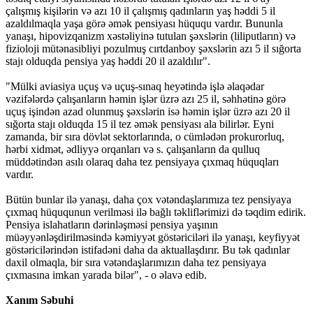
çalışmış kişilərin və azı 10 il çalışmış qadınların yaş həddi 5 il
azaldılmaqla yaşa görə əmək pensiyası hüququ vardır. Bununla
yanaşı, hipovizqanizm xəstəliyinə tutulan şəxslərin (liliputların) və
fizioloji mütənasibliyi pozulmuş cırtdanboy şəxslərin azı 5 il sığorta
stajı olduqda pensiya yaş həddi 20 il azaldılır".
"Mülki aviasiya uçuş və uçuş-sınaq heyətində işlə əlaqədar
vəzifələrdə çalışanların həmin işlər üzrə azı 25 il, səhhətinə görə
uçuş işindən azad olunmuş şəxslərin isə həmin işlər üzrə azı 20 il
sığorta stajı olduqda 15 il tez əmək pensiyası ala bilirlər. Eyni
zamanda, bir sıra dövlət sektorlarında, o cümlədən prokurorluq,
hərbi xidmət, ədliyyə orqanları və s. çalışanların da qulluq
müddətindən asılı olaraq daha tez pensiyaya çıxmaq hüquqları
vardır.
Bütün bunlar ilə yanaşı, daha çox vətəndaşlarımıza tez pensiyaya
çıxmaq hüququnun verilməsi ilə bağlı təkliflərimizi də təqdim edirik.
Pensiya islahatların dərinləşməsi pensiya yaşının
müəyyənləşdirilməsində kəmiyyət göstəriciləri ilə yanaşı, keyfiyyət
göstəricilərindən istifadəni daha da aktuallaşdırır. Bu tək qadınlar
daxil olmaqla, bir sıra vətəndaşlarımızın daha tez pensiyaya
çıxmasına imkan yarada bilər", - o əlavə edib.
Xanım Səbuhi