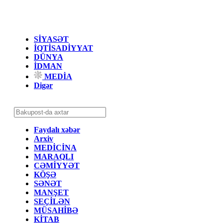
SİYASƏT
İQTİSADİYYAT
DÜNYA
İDMAN
MEDİA
Digər
Faydalı xəbər
Arxiv
MEDİCİNA
MARAQLI
CƏMİYYƏT
KÖŞƏ
SƏNƏT
MANŞET
SEÇİLƏN
MÜSAHİBƏ
KİTAB