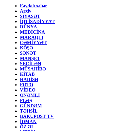
Faydalı xəbər
Arxiv
SİYASƏT
İQTİSADİYYAT
DÜNYA
MEDİCİNA
MARAQLI
CƏMİYYƏT
KÖŞƏ
SƏNƏT
MANŞET
SEÇİLƏN
MÜSAHİBƏ
KİTAB
HADİSƏ
FOTO
VİDEO
ÖNƏMLİ
FLƏŞ
GÜNDƏM
TƏHSİL
BAKUPOST TV
İDMAN
ÖZ ƏL