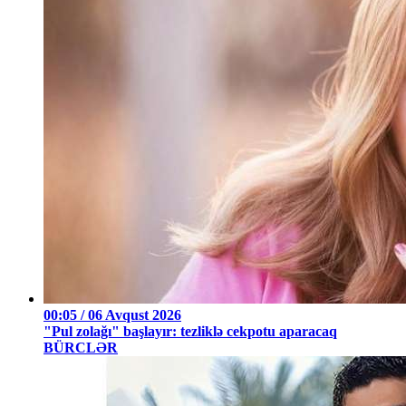
00:05 / 06 Avqust 2026
"Pul zolağı" başlayır: tezliklə cekpotu aparacaq
BÜRCLƏR