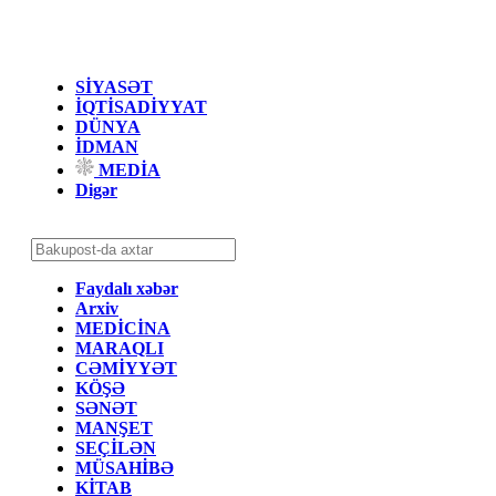
SİYASƏT
İQTİSADİYYAT
DÜNYA
İDMAN
MEDİA
Digər
Faydalı xəbər
Arxiv
MEDİCİNA
MARAQLI
CƏMİYYƏT
KÖŞƏ
SƏNƏT
MANŞET
SEÇİLƏN
MÜSAHİBƏ
KİTAB