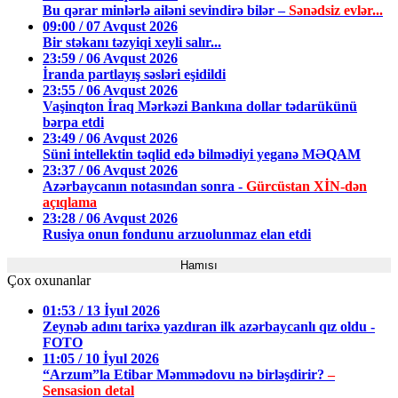
Bu qərar minlərlə ailəni sevindirə bilər –
Sənədsiz evlər...
09:00 / 07 Avqust 2026
Bir stəkanı təzyiqi xeyli salır...
23:59 / 06 Avqust 2026
İranda partlayış səsləri eşidildi
23:55 / 06 Avqust 2026
Vaşinqton İraq Mərkəzi Bankına dollar tədarükünü
bərpa etdi
23:49 / 06 Avqust 2026
Süni intellektin təqlid edə bilmədiyi yeganə MƏQAM
23:37 / 06 Avqust 2026
Azərbaycanın notasından sonra -
Gürcüstan XİN-dən
açıqlama
23:28 / 06 Avqust 2026
Rusiya onun fondunu arzuolunmaz elan etdi
Hamısı
Çox oxunanlar
01:53 / 13 İyul 2026
Zeynəb adını tarixə yazdıran ilk azərbaycanlı qız oldu -
FOTO
11:05 / 10 İyul 2026
“Arzum”la Etibar Məmmədovu nə birləşdirir?
–
Sensasion detal