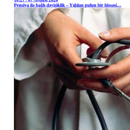
Pensiya ilə bağlı dəyişiklik – Yığılan pulun bir hissəsi…