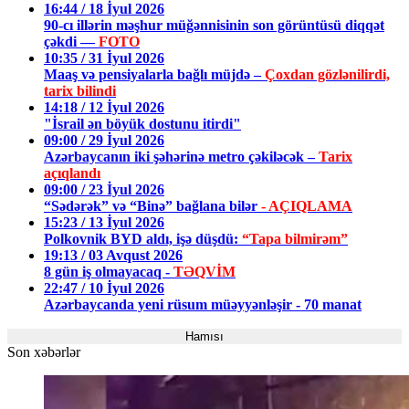
16:44 / 18 İyul 2026
90-cı illərin məşhur müğənnisinin son görüntüsü diqqət
çəkdi —
FOTO
10:35 / 31 İyul 2026
Maaş və pensiyalarla bağlı müjdə –
Çoxdan gözlənilirdi,
tarix bilindi
14:18 / 12 İyul 2026
"İsrail ən böyük dostunu itirdi"
09:00 / 29 İyul 2026
Azərbaycanın iki şəhərinə metro çəkiləcək –
Tarix
açıqlandı
09:00 / 23 İyul 2026
“Sədərək” və “Binə” bağlana bilər
- AÇIQLAMA
15:23 / 13 İyul 2026
Polkovnik BYD aldı, işə düşdü:
“Tapa bilmirəm”
19:13 / 03 Avqust 2026
8 gün iş olmayacaq -
TƏQVİM
22:47 / 10 İyul 2026
Azərbaycanda yeni rüsum müəyyənləşir - 70 manat
Hamısı
Son xəbərlər