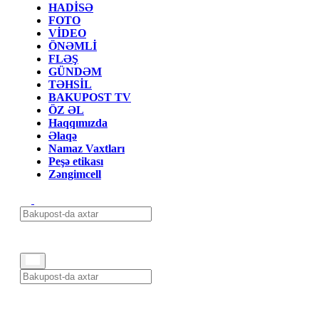
HADİSƏ
FOTO
VİDEO
ÖNƏMLİ
FLƏŞ
GÜNDƏM
TƏHSİL
BAKUPOST TV
ÖZ ƏL
Haqqımızda
Əlaqə
Namaz Vaxtları
Peşə etikası
Zəngimcell