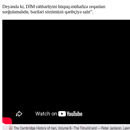
Deyəndə ki, DİM rəhbərliyini hüquq-mühafizə orqanları
sorğulamalıdır, bəziləri sözümüzü qəribçiyə salır”.