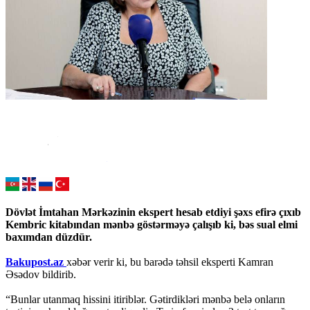
Dövlət İmtahan Mərkəzinin ekspert hesab etdiyi şəxs efirə çıxıb
Kembric kitabından mənbə göstərməyə çalışıb ki, bəs sual elmi
baxımdan düzdür.
Bakupost.az
xəbər verir ki, bu barədə təhsil eksperti Kamran
Əsədov bildirib.
“Bunlar utanmaq hissini itiriblər. Gətirdikləri mənbə belə onların