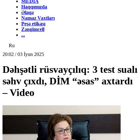
MEDİA
Haqqımızda
Əlaqə
Namaz Vaxtları
Peşə etikası
Zəngimcell
...
Ru
20:02 / 03 İyun 2025
Dəhşətli rüsvayçılıq: 3 test sualı
səhv çıxdı, DİM “əsas” axtardı
– Video