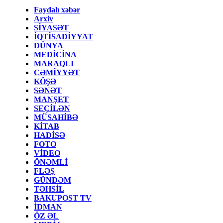
Faydalı xəbər
Arxiv
SİYASƏT
İQTİSADİYYAT
DÜNYA
MEDİCİNA
MARAQLI
CƏMİYYƏT
KÖŞƏ
SƏNƏT
MANŞET
SEÇİLƏN
MÜSAHİBƏ
KİTAB
HADİSƏ
FOTO
VİDEO
ÖNƏMLİ
FLƏŞ
GÜNDƏM
TƏHSİL
BAKUPOST TV
İDMAN
ÖZ ƏL