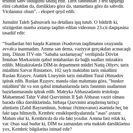
testinin səhv olduğunu təsdiq edir. Tarix fənnindən 3 test tapşırığı
elmi cəhətdən də, dərsliklərə görə də, stantartlara görə də səhvdir.
Vicdanınız olsun”, - ekspert qeyd edib.
Jurnalist Taleh Şahsuvarlı isə detallara işıq tutub. O bildirib ki,
sözügedən mənbə axtarışı təqdim edilən videonun 23-cü dəqiqəsinə
təsadüf edir:
“Suallardan biri haqda Kamran Əsədovun təqdimatını oxuyanda
əvvəlcə inanmadım. Amma sən demə, vəziyyət gerçəkdən acınacaqlı
imiş. Dünən İTV-nin "Sabaha saxlamayaq" verilişində Dövlət
İmtahan Mərkəzinin qəbul imtahanları ilə bağlı sualları müzakirə
edilib. Müzakirələrdə DİM-in department müdiri Natiq Əliyev, tarix
müəllimi Sərvər Rüstəmov, 102 saylı məktəbin tarix müəllimi
Ruslan Rzayev, Atatürk Liseyinin tarix müəllimi Tural Əhmədov
iştirak edib. Ruslan Rzayev, məndə olan məlumata görə, "bunker
müəllimi"dir və son qəbul imtahanlarında tarix fənninin suallarının
hazırlanmasında iştirak edib. Məleykə Abbaszadənin testoloqu
Məhəmməd Tahir Vəhid Qəzvininin II Şah Abbasın vəziri olması
barədə ölkə dərsliklərində, birbaşa Qəzvinini araşdırmış tarixçi
alimlərin (Zabil Bayramlının, Solmaz Əzimovanın) əsərində heç bir
fakt tapa bilməyib, Kembric ensiklopediyalarında "əsas" axtarır.
Məlum olur ki, Kembricdə də elə fakt yoxdur. Amma fərz edək ki,
var. Əsas sual budur ki, DİM nə zamandan orta məktəb dərsliklərinə
yox, Kembric bilgilərinə istinad edir?