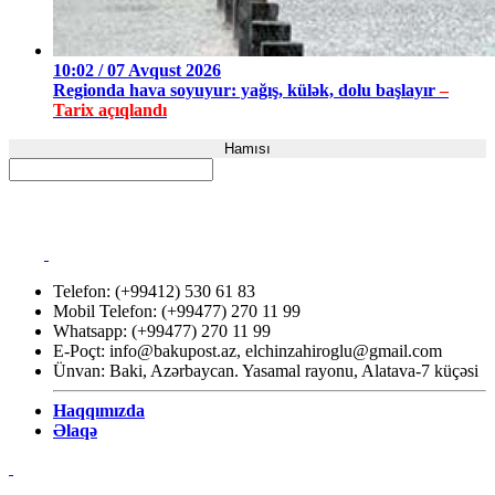
10:02 / 07 Avqust 2026
Regionda hava soyuyur: yağış, külək, dolu başlayır
–
Tarix açıqlandı
Hamısı
Telefon: (+99412) 530 61 83
Mobil Telefon: (+99477) 270 11 99
Whatsapp: (+99477) 270 11 99
E-Poçt:
info@bakupost.az
,
elchinzahiroglu@gmail.com
Ünvan: Baki, Azərbaycan. Yasamal rayonu, Alatava-7 küçəsi
Haqqımızda
Əlaqə