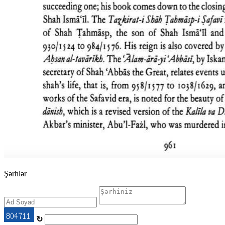
Şərhlər
↻