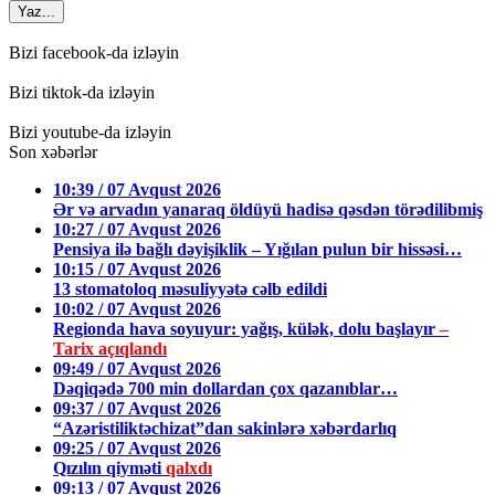
Yaz...
Bizi facebook-da izləyin
Bizi tiktok-da izləyin
Bizi youtube-da izləyin
Son xəbərlər
10:39 / 07 Avqust 2026
Ər və arvadın yanaraq öldüyü hadisə qəsdən törədilibmiş
10:27 / 07 Avqust 2026
Pensiya ilə bağlı dəyişiklik – Yığılan pulun bir hissəsi…
10:15 / 07 Avqust 2026
13 stomatoloq məsuliyyətə cəlb edildi
10:02 / 07 Avqust 2026
Regionda hava soyuyur: yağış, külək, dolu başlayır
–
Tarix açıqlandı
09:49 / 07 Avqust 2026
Dəqiqədə 700 min dollardan çox qazanıblar…
09:37 / 07 Avqust 2026
“Azəristiliktəchizat”dan sakinlərə xəbərdarlıq
09:25 / 07 Avqust 2026
Qızılın qiyməti
qalxdı
09:13 / 07 Avqust 2026