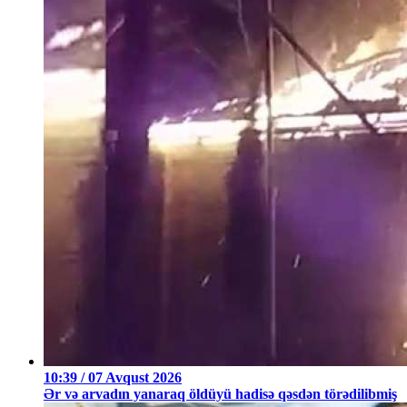
10:39 / 07 Avqust 2026
Ər və arvadın yanaraq öldüyü hadisə qəsdən törədilibmiş