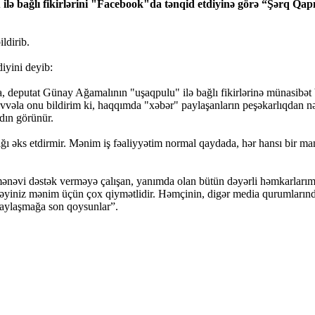
ə bağlı fikirlərini "Facebook"da tənqid etdiyinə görə “Şərq Qapı
ldirib.
diyini deyib:
rda, deputat Günay Ağamalının "uşaqpulu" ilə bağlı fikirlərinə münasibət
vvəla onu bildirim ki, haqqımda "xəbər" paylaşanların peşəkarlıqdan nə 
dın görünür.
llığı əks etdirmir. Mənim iş fəaliyyətim normal qaydada, hər hansı bir 
mənəvi dəstək verməyə çalışan, yanımda olan bütün dəyərli həmkarlarıma 
stəyiniz mənim üçün çox qiymətlidir. Həmçinin, digər media qurumlarında
paylaşmağa son qoysunlar”.