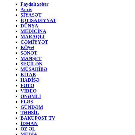
Faydalı xəbər
Arxiv
SİYASƏT
İQTİSADİYYAT
DÜNYA
MEDİCİNA
MARAQLI
CƏMİYYƏT
KÖŞƏ
SƏNƏT
MANŞET
SEÇİLƏN
MÜSAHİBƏ
KİTAB
HADİSƏ
FOTO
VİDEO
ÖNƏMLİ
FLƏŞ
GÜNDƏM
TƏHSİL
BAKUPOST TV
İDMAN
ÖZ ƏL
MEDİA