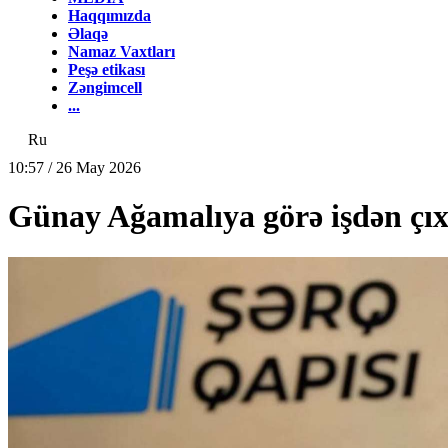
Haqqımızda
Əlaqə
Namaz Vaxtları
Peşə etikası
Zəngimcell
...
Ru
10:57 / 26 May 2026
Günay Ağamalıya görə işdən çıxa