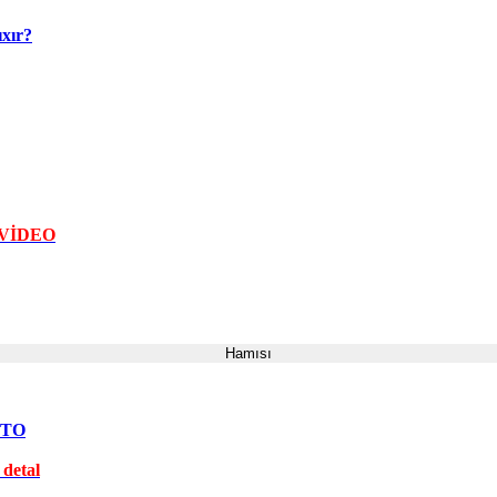
ıxır?
 VİDEO
Hamısı
FOTO
 detal