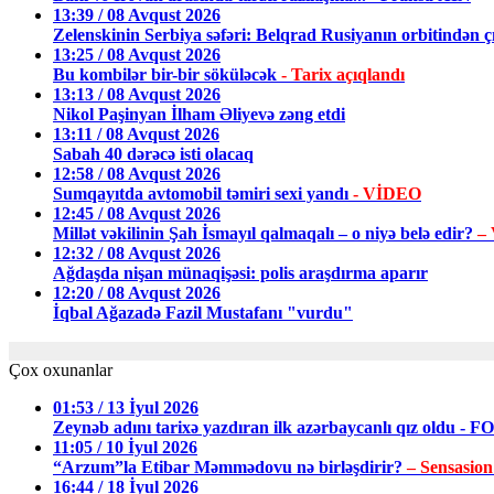
13:39 / 08 Avqust 2026
Zelenskinin Serbiya səfəri: Belqrad Rusiyanın orbitindən ç
13:25 / 08 Avqust 2026
Bu kombilər bir-bir söküləcək
- Tarix açıqlandı
13:13 / 08 Avqust 2026
Nikol Paşinyan İlham Əliyevə zəng etdi
13:11 / 08 Avqust 2026
Sabah 40 dərəcə isti olacaq
12:58 / 08 Avqust 2026
Sumqayıtda avtomobil təmiri sexi yandı
- VİDEO
12:45 / 08 Avqust 2026
Millət vəkilinin Şah İsmayıl qalmaqalı – o niyə belə edir?
–
12:32 / 08 Avqust 2026
Ağdaşda nişan münaqişəsi: polis araşdırma aparır
12:20 / 08 Avqust 2026
İqbal Ağazadə Fazil Mustafanı "vurdu"
Çox oxunanlar
01:53 / 13 İyul 2026
Zeynəb adını tarixə yazdıran ilk azərbaycanlı qız oldu - 
11:05 / 10 İyul 2026
“Arzum”la Etibar Məmmədovu nə birləşdirir?
– Sensasion
16:44 / 18 İyul 2026