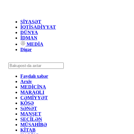
SİYASƏT
İQTİSADİYYAT
DÜNYA
İDMAN
MEDİA
Digər
Faydalı xəbər
Arxiv
MEDİCİNA
MARAQLI
CƏMİYYƏT
KÖŞƏ
SƏNƏT
MANŞET
SEÇİLƏN
MÜSAHİBƏ
KİTAB