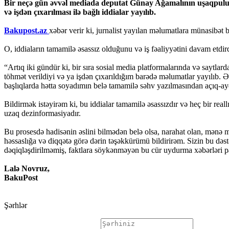
Bir neçə gün əvvəl mediada deputat Günay Ağamalının uşaqpulu il
və işdən çıxarılması ilə bağlı iddialar yayılıb.
Bakupost.az
xəbər verir ki, jurnalist yayılan məlumatlara münasibət bi
O, iddiaların tamamilə əsassız olduğunu və iş fəaliyyətini davam etdir
“Artıq iki gündür ki, bir sıra sosial media platformalarında və saytla
töhmət verildiyi və ya işdən çıxarıldığım barədə məlumatlar yayılıb. Ə
başlıqlarda hətta soyadımın belə tamamilə səhv yazılmasından açıq-ay
Bildirmək istəyirəm ki, bu iddialar tamamilə əsassızdır və heç bir rea
uzaq dezinformasiyadır.
Bu prosesdə hadisənin əslini bilmədən belə olsa, narahat olan, mənə 
həssaslığa və diqqətə görə dərin təşəkkürümü bildirirəm. Sizin bu də
dəqiqləşdirilməmiş, faktlara söykənməyən bu cür uydurma xəbərləri 
Lalə Novruz,
BakuPost
Şərhlər