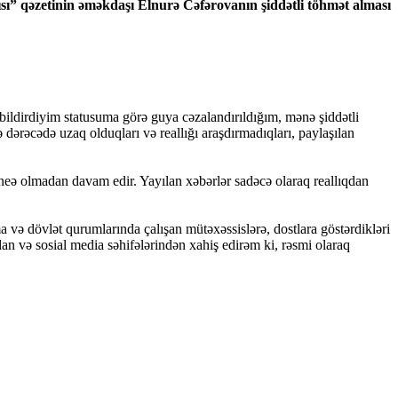
sı” qəzetinin əməkdaşı Elnurə Cəfərovanın şiddətli töhmət alması
 bildirdiyim statusuma görə guya cəzalandırıldığım, mənə şiddətli
dərəcədə uzaq olduqları və reallığı araşdırmadıqları, paylaşılan
maneə olmadan davam edir. Yayılan xəbərlər sadəcə olaraq reallıqdan
və dövlət qurumlarında çalışan mütəxəssislərə, dostlara göstərdikləri
n və sosial media səhifələrindən xahiş edirəm ki, rəsmi olaraq