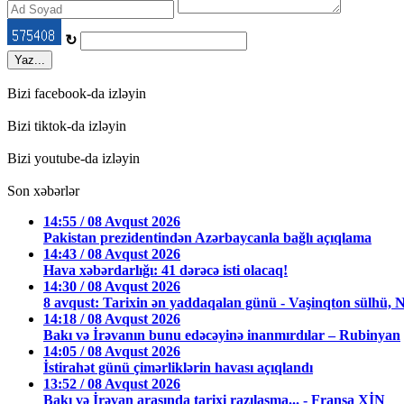
↻
Yaz...
Bizi facebook-da izləyin
Bizi tiktok-da izləyin
Bizi youtube-da izləyin
Son xəbərlər
14:55 / 08 Avqust 2026
Pakistan prezidentindən Azərbaycanla bağlı açıqlama
14:43 / 08 Avqust 2026
Hava xəbərdarlığı: 41 dərəcə isti olacaq!
14:30 / 08 Avqust 2026
8 avqust: Tarixin ən yaddaqalan günü - Vaşinqton sülhü, N
14:18 / 08 Avqust 2026
Bakı və İrəvanın bunu edəcəyinə inanmırdılar – Rubinyan
14:05 / 08 Avqust 2026
İstirahət günü çimərliklərin havası açıqlandı
13:52 / 08 Avqust 2026
Bakı və İrəvan arasında tarixi razılaşma... - Fransa XİN