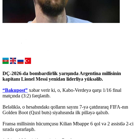
DÇ-2026-da bombardirlik yarışında Argentina millisinin
kapitanı Lionel Messi yenidən liderliyə yüksəlib.
“Bakupost”
xəbər verir ki, o, Kabo-Verdeyə qarşı 1/16 final
matçında (3:2) fərqlənib.
Beləliklə, o hesabındakı qolların sayını 7-yə çatdıraraq FIFA-nın
Golden Boot (Qızıl buts) siyahısında ilk pilləyə qalxıb.
Fransa millisinin hücumçusu Kilian Mbappe 6 qol və 2 assistlə 2-ci
sırada qərarlaşıb.