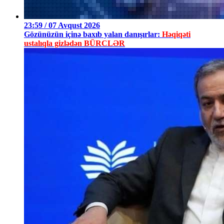
23:59 / 07 Avqust 2026
Gözünüzün içinə baxıb yalan danışırlar:
Həqiqəti
ustalıqla gizlədən BÜRCLƏR