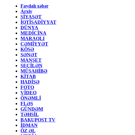
Faydalı xəbər
Arxiv
SİYASƏT
İQTİSADİYYAT
DÜNYA
MEDİCİNA
MARAQLI
CƏMİYYƏT
KÖŞƏ
SƏNƏT
MANŞET
SEÇİLƏN
MÜSAHİBƏ
KİTAB
HADİSƏ
FOTO
VİDEO
ÖNƏMLİ
FLƏŞ
GÜNDƏM
TƏHSİL
BAKUPOST TV
İDMAN
ÖZ ƏL