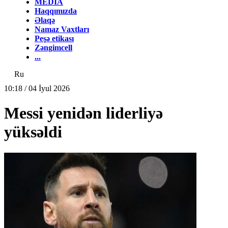
MEDİA
Haqqımızda
Əlaqə
Namaz Vaxtları
Peşə etikası
Zəngimcell
...
Ru
10:18 / 04 İyul 2026
Messi yenidən liderliyə
yüksəldi