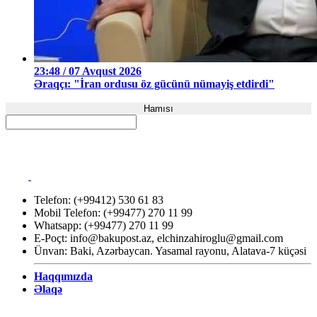
23:48 / 07 Avqust 2026
Əraqçı: "İran ordusu öz gücünü nümayiş etdirdi"
Hamısı
Telefon: (+99412) 530 61 83
Mobil Telefon: (+99477) 270 11 99
Whatsapp: (+99477) 270 11 99
E-Poçt:
info@bakupost.az
,
elchinzahiroglu@gmail.com
Ünvan: Baki, Azərbaycan. Yasamal rayonu, Alatava-7 küçəsi
Haqqımızda
Əlaqə