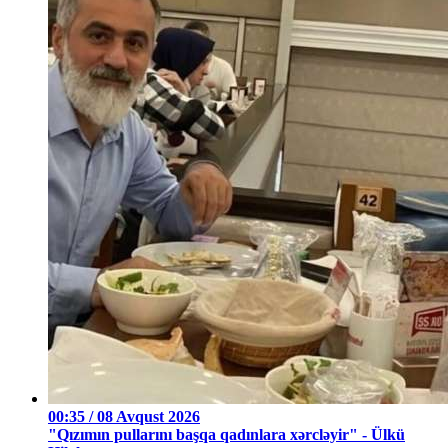
00:35 / 08 Avqust 2026
"Qızımın pullarını başqa qadınlara xərcləyir" - Ülkü