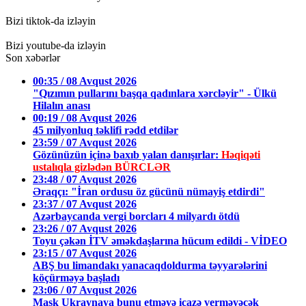
Bizi tiktok-da izləyin
Bizi youtube-da izləyin
Son xəbərlər
00:35 / 08 Avqust 2026
"Qızımın pullarını başqa qadınlara xərcləyir" - Ülkü
Hilalın anası
00:19 / 08 Avqust 2026
45 milyonluq təklifi rədd etdilər
23:59 / 07 Avqust 2026
Gözünüzün içinə baxıb yalan danışırlar:
Həqiqəti
ustalıqla gizlədən BÜRCLƏR
23:48 / 07 Avqust 2026
Əraqçı: "İran ordusu öz gücünü nümayiş etdirdi"
23:37 / 07 Avqust 2026
Azərbaycanda vergi borcları 4 milyardı ötdü
23:26 / 07 Avqust 2026
Toyu çəkən İTV əməkdaşlarına hücum edildi - VİDEO
23:15 / 07 Avqust 2026
ABŞ bu limandakı yanacaqdoldurma təyyarələrini
köçürməyə başladı
23:06 / 07 Avqust 2026
Mask Ukraynaya bunu etməyə icazə verməyəcək