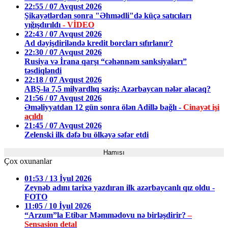
22:55 / 07 Avqust 2026
Şikayətlərdən sonra "Əhmədli"də küçə satıcıları
yığışdırıldı
- VİDEO
22:43 / 07 Avqust 2026
Ad dəyişdiriləndə kredit borcları sıfırlanır?
22:30 / 07 Avqust 2026
Rusiya və İrana qarşı “cəhənnəm sanksiyaları”
təsdiqləndi
22:18 / 07 Avqust 2026
ABŞ-la 7,5 milyardlıq saziş: Azərbaycan nələr alacaq?
21:56 / 07 Avqust 2026
Əməliyyatdan 12 gün sonra ölən Adillə bağlı -
Cinayət işi
açıldı
21:45 / 07 Avqust 2026
Zelenski ilk dəfə bu ölkəyə səfər etdi
Hamısı
Çox oxunanlar
01:53 / 13 İyul 2026
Zeynəb adını tarixə yazdıran ilk azərbaycanlı qız oldu -
FOTO
11:05 / 10 İyul 2026
“Arzum”la Etibar Məmmədovu nə birləşdirir?
–
Sensasion detal