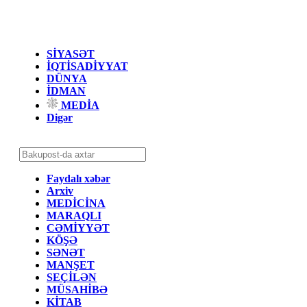
SİYASƏT
İQTİSADİYYAT
DÜNYA
İDMAN
MEDİA
Digər
Faydalı xəbər
Arxiv
MEDİCİNA
MARAQLI
CƏMİYYƏT
KÖŞƏ
SƏNƏT
MANŞET
SEÇİLƏN
MÜSAHİBƏ
KİTAB