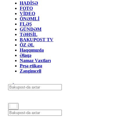
HADİSƏ
FOTO
VİDEO
ÖNƏMLİ
FLƏŞ
GÜNDƏM
TƏHSİL
BAKUPOST TV
ÖZ ƏL
Haqqımızda
Əlaqə
Namaz Vaxtları
Peşə etikası
Zəngimcell