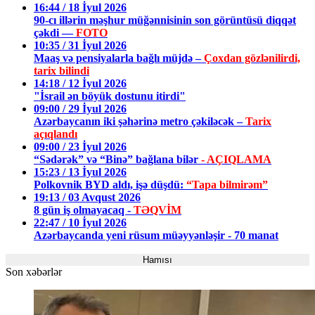
16:44 / 18 İyul 2026
90-cı illərin məşhur müğənnisinin son görüntüsü diqqət
çəkdi —
FOTO
10:35 / 31 İyul 2026
Maaş və pensiyalarla bağlı müjdə –
Çoxdan gözlənilirdi,
tarix bilindi
14:18 / 12 İyul 2026
"İsrail ən böyük dostunu itirdi"
09:00 / 29 İyul 2026
Azərbaycanın iki şəhərinə metro çəkiləcək –
Tarix
açıqlandı
09:00 / 23 İyul 2026
“Sədərək” və “Binə” bağlana bilər
- AÇIQLAMA
15:23 / 13 İyul 2026
Polkovnik BYD aldı, işə düşdü:
“Tapa bilmirəm”
19:13 / 03 Avqust 2026
8 gün iş olmayacaq -
TƏQVİM
22:47 / 10 İyul 2026
Azərbaycanda yeni rüsum müəyyənləşir - 70 manat
Hamısı
Son xəbərlər