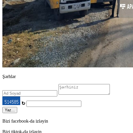
Şərhlər
↻
Yaz...
Bizi facebook-da izləyin
Bizi tiktok-da izləyin