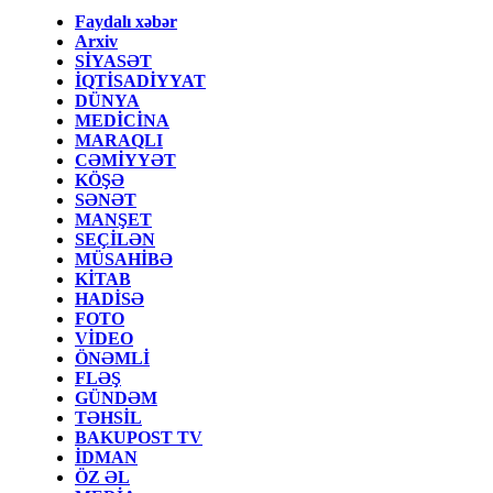
Faydalı xəbər
Arxiv
SİYASƏT
İQTİSADİYYAT
DÜNYA
MEDİCİNA
MARAQLI
CƏMİYYƏT
KÖŞƏ
SƏNƏT
MANŞET
SEÇİLƏN
MÜSAHİBƏ
KİTAB
HADİSƏ
FOTO
VİDEO
ÖNƏMLİ
FLƏŞ
GÜNDƏM
TƏHSİL
BAKUPOST TV
İDMAN
ÖZ ƏL