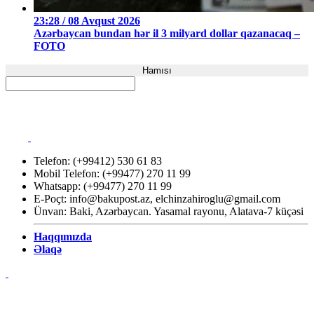
23:28 / 08 Avqust 2026
Azərbaycan bundan hər il 3 milyard dollar qazanacaq –
FOTO
Hamısı
Telefon: (+99412) 530 61 83
Mobil Telefon: (+99477) 270 11 99
Whatsapp: (+99477) 270 11 99
E-Poçt:
info@bakupost.az
,
elchinzahiroglu@gmail.com
Ünvan: Baki, Azərbaycan. Yasamal rayonu, Alatava-7 küçəsi
Haqqımızda
Əlaqə