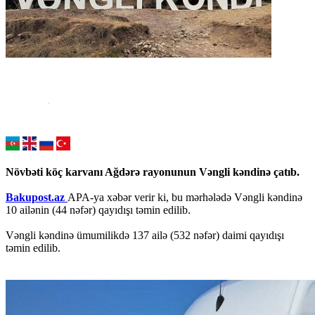
Növbəti köç karvanı Ağdərə rayonunun Vəngli kəndinə çatıb.
Bakupost.az
APA-ya xəbər verir ki, bu mərhələdə Vəngli kəndinə
10 ailənin (44 nəfər) qayıdışı təmin edilib.
Vəngli kəndinə ümumilikdə 137 ailə (532 nəfər) daimi qayıdışı
təmin edilib.