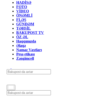
HADİSƏ
FOTO
VİDEO
ÖNƏMLİ
FLƏŞ
GÜNDƏM
TƏHSİL
BAKUPOST TV
ÖZ ƏL
Haqqımızda
Əlaqə
Namaz Vaxtları
Peşə etikası
Zəngimcell