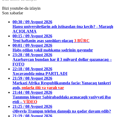
Bizi youtube-da izləyin
Son xəbərlər
00:30 / 09 Avqust 2026
Hansı universitetlərin adı ixtisasdan önə keçib? - Maraqlı
AÇIQLAMA
00:15 / 09 Avqust 2026
Yeni həftənin əsas şanslıları olacaq
3 BÜRC
00:01 / 09 Avqust 2026
Həbs edilən vəkil məhkəmə sədrinin qayınıdır
23:28 / 08 Avqust 2026
Azərbaycan bundan hər il 3 milyard dollar qazanacaq –
FOTO
22:18 / 08 Avqust 2026
Xocavənddə mina PARTLADI
21:59 / 08 Avqust 2026
Mərkəzi Afrika Respublikasında faciə: Yanacaq tankeri
aşdı,
onlarla ölü və yaralı var
21:44 / 08 Avqust 2026
Tanınmış bloger Sabirabaddakı acınacaqlı vəziyyəti ifşa
etdi –
VİDEO
21:25 / 08 Avqust 2026
Əliyevlə Trampın telefon danışığı nə qədər davam edib?
21:19 / 08 Avqust 2026