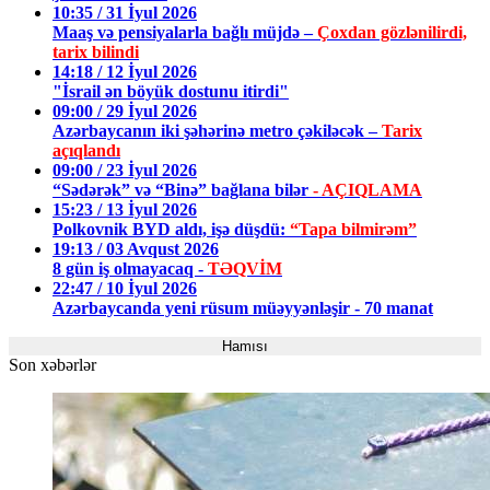
10:35 / 31 İyul 2026
Maaş və pensiyalarla bağlı müjdə –
Çoxdan gözlənilirdi,
tarix bilindi
14:18 / 12 İyul 2026
"İsrail ən böyük dostunu itirdi"
09:00 / 29 İyul 2026
Azərbaycanın iki şəhərinə metro çəkiləcək –
Tarix
açıqlandı
09:00 / 23 İyul 2026
“Sədərək” və “Binə” bağlana bilər
- AÇIQLAMA
15:23 / 13 İyul 2026
Polkovnik BYD aldı, işə düşdü:
“Tapa bilmirəm”
19:13 / 03 Avqust 2026
8 gün iş olmayacaq -
TƏQVİM
22:47 / 10 İyul 2026
Azərbaycanda yeni rüsum müəyyənləşir - 70 manat
Hamısı
Son xəbərlər