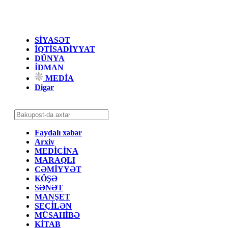
SİYASƏT
İQTİSADİYYAT
DÜNYA
İDMAN
MEDİA
Digər
Faydalı xəbər
Arxiv
MEDİCİNA
MARAQLI
CƏMİYYƏT
KÖŞƏ
SƏNƏT
MANŞET
SEÇİLƏN
MÜSAHİBƏ
KİTAB