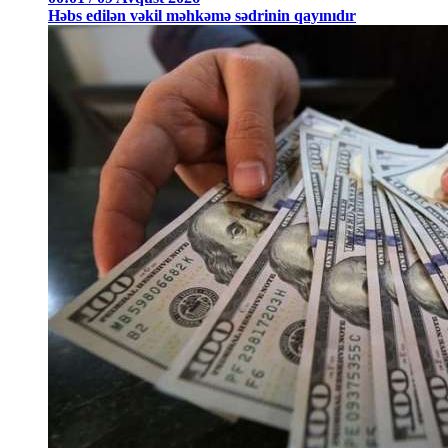
Həbs edilən vəkil məhkəmə sədrinin qayınıdır