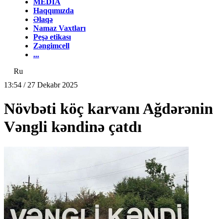
MEDİA
Haqqımızda
Əlaqə
Namaz Vaxtları
Peşə etikası
Zəngimcell
...
Ru
13:54 / 27 Dekabr 2025
Növbəti köç karvanı Ağdərənin
Vəngli kəndinə çatdı