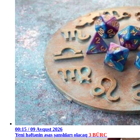
00:15 / 09 Avqust 2026
Yeni həftənin əsas şanslıları olacaq
3 BÜRC