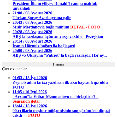
Prezident İlham Əliyev Donald Trampa məktub
ünvanladı
21:08 / 08 Avqust 2026
Türkan Şoray Azərbaycana gəlir
20:43 / 08 Avqust 2026
Misir Mərdanovla bağlı mühüm
DETAL - FOTO
20:28 / 08 Avqust 2026
ABŞ-la razılaşma üçün ən yaxşı vaxtdır - Pezeşkian
20:14 / 08 Avqust 2026
İranın Hörmüz boğazı ilə bağlı şərti
20:00 / 08 Avqust 2026
ABŞ və Ukrayna "Patriot"la bağlı razılaşdı: Hər ay...
Hamısı
Çox oxunanlar
01:53 / 13 İyul 2026
Zeynəb adını tarixə yazdıran ilk azərbaycanlı qız oldu -
FOTO
11:05 / 10 İyul 2026
“Arzum”la Etibar Məmmədovu nə birləşdirir?
–
Sensasion detal
16:44 / 18 İyul 2026
90-cı illərin məşhur müğənnisinin son görüntüsü diqqət
çəkdi —
FOTO