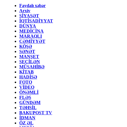
Faydalı xəbər
Arxiv
SİYASƏT
İQTİSADİYYAT
DÜNYA
MEDİCİNA
MARAQLI
CƏMİYYƏT
KÖŞƏ
SƏNƏT
MANŞET
SEÇİLƏN
MÜSAHİBƏ
KİTAB
HADİSƏ
FOTO
VİDEO
ÖNƏMLİ
FLƏŞ
GÜNDƏM
TƏHSİL
BAKUPOST TV
İDMAN
ÖZ ƏL