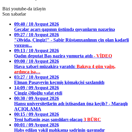
Bizi youtube-da izləyin
Son xəbərlər
09:40 / 10 Avqust 2026
Gecələr açarı qapının üstündə qoyanların nəzərinə
09:27 / 10 Avqust 2026
"Əlvida, Çingiz!" - Sabir Rüstəmxanlının çin olan kədərli
yuxusu...
09:13 / 10 Avqust 2026
Qadın deputat Baş nazirə yumurta atdı
- VİDEO
09:00 / 10 Avqust 2026
Hava xəbəri müzakirə yaratdı:
Bakıya 4 gün yağış,
ardınca isə…
03:27 / 10 Avqust 2026
Elman Paşayevin keçmiş köməkçisi saxlanıldı
14:09 / 09 Avqust 2026
Çingiz Əlioğlu vəfat etdi
00:30 / 09 Avqust 2026
Hansı universitetlərin adı ixtisasdan önə keçib? - Maraqlı
AÇIQLAMA
00:15 / 09 Avqust 2026
Yeni həftənin əsas şanslıları olacaq
3 BÜRC
00:01 / 09 Avqust 2026
Həbs edilən vəkil məhkəmə sədrinin qayınıdır