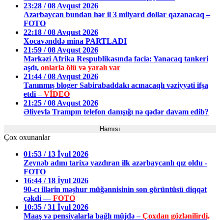
23:28 / 08 Avqust 2026
Azərbaycan bundan hər il 3 milyard dollar qazanacaq –
FOTO
22:18 / 08 Avqust 2026
Xocavənddə mina PARTLADI
21:59 / 08 Avqust 2026
Mərkəzi Afrika Respublikasında faciə: Yanacaq tankeri
aşdı,
onlarla ölü və yaralı var
21:44 / 08 Avqust 2026
Tanınmış bloger Sabirabaddakı acınacaqlı vəziyyəti ifşa
etdi –
VİDEO
21:25 / 08 Avqust 2026
Əliyevlə Trampın telefon danışığı nə qədər davam edib?
Hamısı
Çox oxunanlar
01:53 / 13 İyul 2026
Zeynəb adını tarixə yazdıran ilk azərbaycanlı qız oldu -
FOTO
16:44 / 18 İyul 2026
90-cı illərin məşhur müğənnisinin son görüntüsü diqqət
çəkdi —
FOTO
10:35 / 31 İyul 2026
Maaş və pensiyalarla bağlı müjdə –
Çoxdan gözlənilirdi,