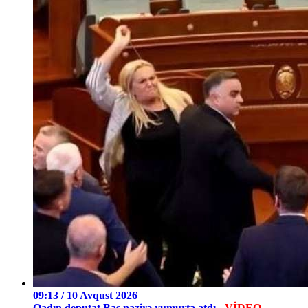
09:13 / 10 Avqust 2026
Qadın deputat Baş nazirə yumurta atdı
- VİDEO