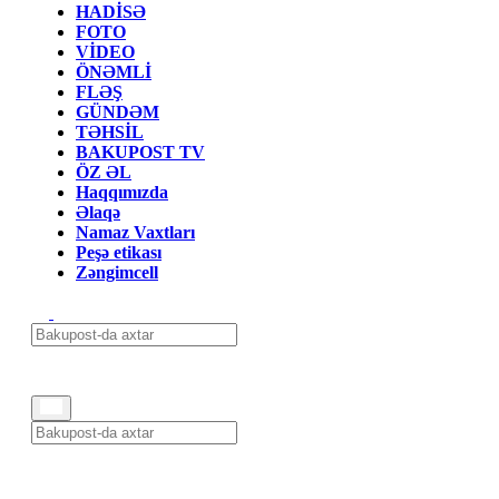
HADİSƏ
FOTO
VİDEO
ÖNƏMLİ
FLƏŞ
GÜNDƏM
TƏHSİL
BAKUPOST TV
ÖZ ƏL
Haqqımızda
Əlaqə
Namaz Vaxtları
Peşə etikası
Zəngimcell