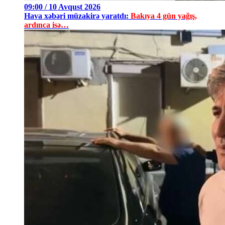
09:00 / 10 Avqust 2026
Hava xəbəri müzakirə yaratdı:
Bakıya 4 gün yağış,
ardınca isə…