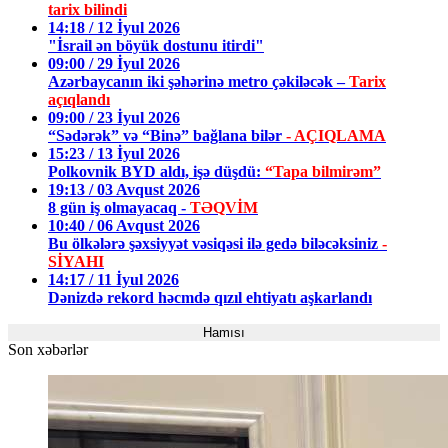
tarix bilindi
14:18 / 12 İyul 2026
"İsrail ən böyük dostunu itirdi"
09:00 / 29 İyul 2026
Azərbaycanın iki şəhərinə metro çəkiləcək –
Tarix
açıqlandı
09:00 / 23 İyul 2026
“Sədərək” və “Binə” bağlana bilər
- AÇIQLAMA
15:23 / 13 İyul 2026
Polkovnik BYD aldı, işə düşdü:
“Tapa bilmirəm”
19:13 / 03 Avqust 2026
8 gün iş olmayacaq -
TƏQVİM
10:40 / 06 Avqust 2026
Bu ölkələrə şəxsiyyət vəsiqəsi ilə gedə biləcəksiniz
-
SİYAHI
14:17 / 11 İyul 2026
Dənizdə rekord həcmdə qızıl ehtiyatı aşkarlandı
Hamısı
Son xəbərlər