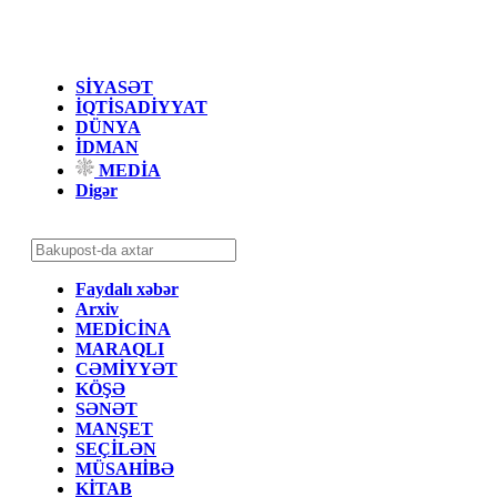
SİYASƏT
İQTİSADİYYAT
DÜNYA
İDMAN
MEDİA
Digər
Faydalı xəbər
Arxiv
MEDİCİNA
MARAQLI
CƏMİYYƏT
KÖŞƏ
SƏNƏT
MANŞET
SEÇİLƏN
MÜSAHİBƏ
KİTAB