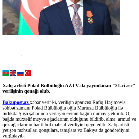
Xalq artisti Polad Bülbüloğlu AZTV-də yayımlanan "21-ci əsr"
verilişinin qonağı olub.
Bakupost.az
xəbər verir ki, verilişin aparıcısı Rafiq Həşimovla
söhbət zamanı Polad Bülbüloğlu oğlu Murtuza Bülbüloğlu ilə
birlikdə Şuşa şəhərində yerləşən evinin bağını nümayiş etdirib. O,
bağda müxtəlif meyvə ağaclarının olduğunu bildirib, alma, armud və
qoz ağaclarının hər il bol məhsul verdiyini qeyd edib. Xalq artisti
yetişən məhsulları qonşulara, tanışlara və Bakıya da göndərdiyini
vurğulayıb.