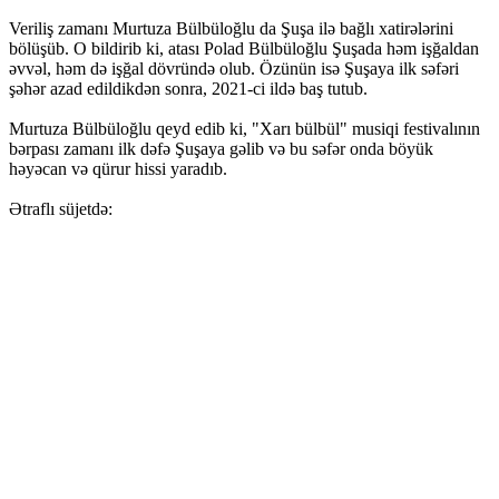
Veriliş zamanı Murtuza Bülbüloğlu da Şuşa ilə bağlı xatirələrini
bölüşüb. O bildirib ki, atası Polad Bülbüloğlu Şuşada həm işğaldan
əvvəl, həm də işğal dövründə olub. Özünün isə Şuşaya ilk səfəri
şəhər azad edildikdən sonra, 2021-ci ildə baş tutub.
Murtuza Bülbüloğlu qeyd edib ki, "Xarı bülbül" musiqi festivalının
bərpası zamanı ilk dəfə Şuşaya gəlib və bu səfər onda böyük
həyəcan və qürur hissi yaradıb.
Ətraflı süjetdə: