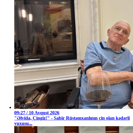
09:27 / 10 Avqust 2026
"Əlvida, Çingiz!" - Sabir Rüstəmxanlının çin olan kədərli
yuxusu...