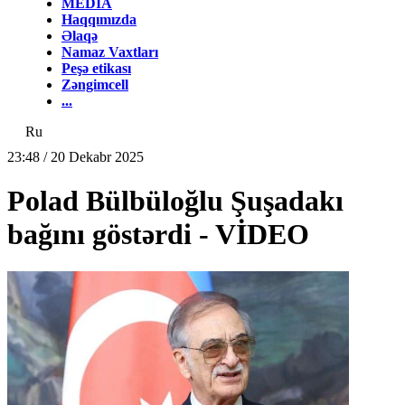
MEDİA
Haqqımızda
Əlaqə
Namaz Vaxtları
Peşə etikası
Zəngimcell
...
Ru
23:48 / 20 Dekabr 2025
Polad Bülbüloğlu Şuşadakı
bağını göstərdi - VİDEO