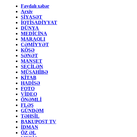
Faydalı xəbər
Arxiv
SİYASƏT
İQTİSADİYYAT
DÜNYA
MEDİCİNA
MARAQLI
CƏMİYYƏT
KÖŞƏ
SƏNƏT
MANŞET
SEÇİLƏN
MÜSAHİBƏ
KİTAB
HADİSƏ
FOTO
VİDEO
ÖNƏMLİ
FLƏŞ
GÜNDƏM
TƏHSİL
BAKUPOST TV
İDMAN
ÖZ ƏL