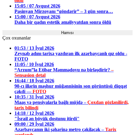
oldu
15:05 / 07 Avqust 2026
Paşinyan Mirzoyanı “göndərir” – 3 gün sonra…
15:00 / 07 Avqust 2026
Daha bir qadın estetik əməliyyatdan sonra öldü
Hamısı
Çox oxunanlar
01:53 / 13 İyul 2026
Zeynəb adını tarixə yazdıran ilk azərbaycanlı qız oldu -
FOTO
11:05 / 10 İyul 2026
“Arzum”la Etibar Məmmədovu nə birləşdirir?
–
Sensasion detal
16:44 / 18 İyul 2026
90-cı illərin məşhur müğənnisinin son görüntüsü diqqət
çəkdi —
FOTO
10:35 / 31 İyul 2026
Maaş və pensiyalarla bağlı müjdə –
Çoxdan gözlənilirdi,
tarix bilindi
14:18 / 12 İyul 2026
"İsrail ən böyük dostunu itirdi"
09:00 / 29 İyul 2026
Azərbaycanın iki şəhərinə metro çəkiləcək –
Tarix
açıqlandı