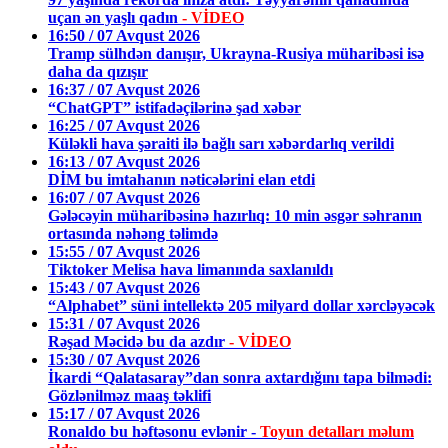
uçan ən yaşlı qadın
- VİDEO
16:50 / 07 Avqust 2026
Tramp sülhdən danışır, Ukrayna-Rusiya müharibəsi isə
daha da qızışır
16:37 / 07 Avqust 2026
“ChatGPT” istifadəçilərinə şad xəbər
16:25 / 07 Avqust 2026
Küləkli hava şəraiti ilə bağlı sarı xəbərdarlıq verildi
16:13 / 07 Avqust 2026
DİM bu imtahanın nəticələrini elan etdi
16:07 / 07 Avqust 2026
Gələcəyin müharibəsinə hazırlıq: 10 min əsgər səhranın
ortasında nəhəng təlimdə
15:55 / 07 Avqust 2026
Tiktoker Melisa hava limanında saxlanıldı
15:43 / 07 Avqust 2026
“Alphabet” süni intellektə 205 milyard dollar xərcləyəcək
15:31 / 07 Avqust 2026
Rəşad Məcidə bu da azdır
- VİDEO
15:30 / 07 Avqust 2026
İkardi “Qalatasaray”dan sonra axtardığını tapa bilmədi:
Gözlənilməz maaş təklifi
15:17 / 07 Avqust 2026
Ronaldo bu həftəsonu evlənir -
Toyun detalları məlum