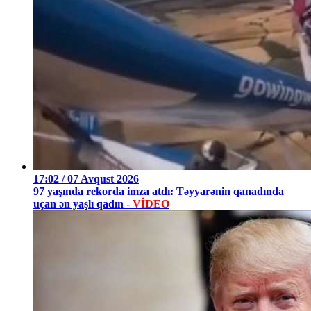
17:02 / 07 Avqust 2026
97 yaşında rekorda imza atdı: Təyyarənin qanadında
uçan ən yaşlı qadın
- VİDEO