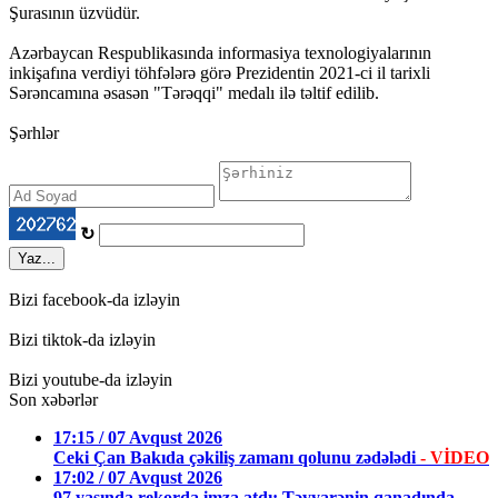
Şurasının üzvüdür.
Azərbaycan Respublikasında informasiya texnologiyalarının
inkişafına verdiyi töhfələrə görə Prezidentin 2021-ci il tarixli
Sərəncamına əsasən "Tərəqqi" medalı ilə təltif edilib.
Şərhlər
↻
Yaz...
Bizi facebook-da izləyin
Bizi tiktok-da izləyin
Bizi youtube-da izləyin
Son xəbərlər
17:15 / 07 Avqust 2026
Ceki Çan Bakıda çəkiliş zamanı qolunu zədələdi
- VİDEO
17:02 / 07 Avqust 2026
97 yaşında rekorda imza atdı: Təyyarənin qanadında