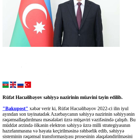
Rüfət Hacıəlibəyov səhiyyə nazirinin müavini təyin edilib.
"Bakupost"
xəbər verir ki, Rüfət Hacıəlibəyov 2022-ci ilin iyul
ayından son təyinatadək Azərbaycanın səhiyyə nazirinin səhiyyənin
rəqəmsallaşdırılması məsələləri üzrə müşaviri vəzifəsində çalışıb. Bu
müddət ərzində ölkənin elektron səhiyyə üzrə milli strategiyasının
hazırlanmasına və həyata keçirilməsinə rəhbərlik edib, səhiyyə
sisteminin rəqəmsal transformasiyası prosesinin əlaqələndirilməsini