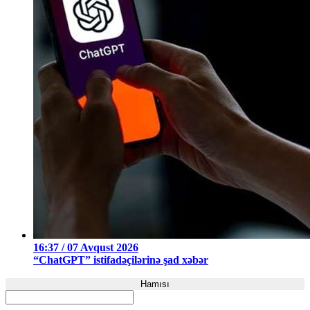
16:37 / 07 Avqust 2026
“ChatGPT” istifadəçilərinə şad xəbər
Hamısı