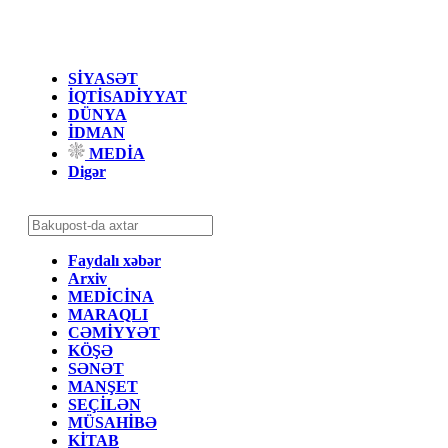
SİYASƏT
İQTİSADİYYAT
DÜNYA
İDMAN
MEDİA
Digər
Faydalı xəbər
Arxiv
MEDİCİNA
MARAQLI
CƏMİYYƏT
KÖŞƏ
SƏNƏT
MANŞET
SEÇİLƏN
MÜSAHİBƏ
KİTAB