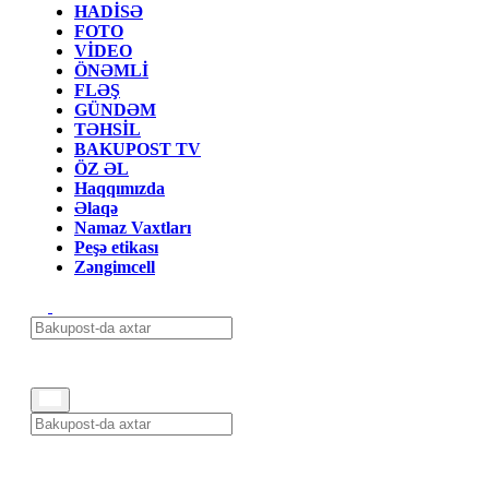
HADİSƏ
FOTO
VİDEO
ÖNƏMLİ
FLƏŞ
GÜNDƏM
TƏHSİL
BAKUPOST TV
ÖZ ƏL
Haqqımızda
Əlaqə
Namaz Vaxtları
Peşə etikası
Zəngimcell