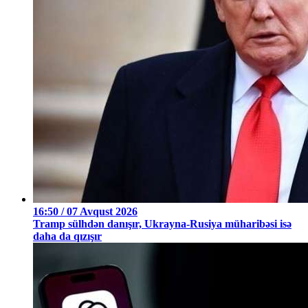
16:50 / 07 Avqust 2026
Tramp sülhdən danışır, Ukrayna-Rusiya müharibəsi isə
daha da qızışır