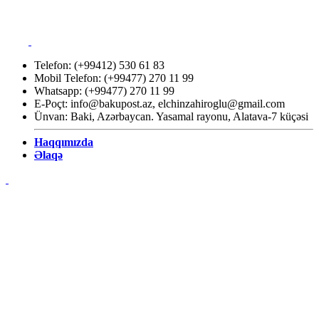
Telefon: (+99412) 530 61 83
Mobil Telefon: (+99477) 270 11 99
Whatsapp: (+99477) 270 11 99
E-Poçt:
info@bakupost.az
,
elchinzahiroglu@gmail.com
Ünvan: Baki, Azərbaycan. Yasamal rayonu, Alatava-7 küçəsi
Haqqımızda
Əlaqə