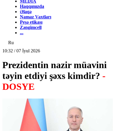
MEDİA
Haqqımızda
Əlaqə
Namaz Vaxtları
Peşə etikası
Zəngimcell
...
Ru
10:32 / 07 İyul 2026
Prezidentin nazir müavini
təyin etdiyi şəxs kimdir?
-
DOSYE