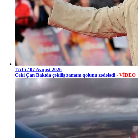
17:15 / 07 Avqust 2026
Ceki Çan Bakıda çəkiliş zamanı qolunu zədələdi
- VİDEO