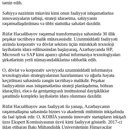
təmin edib.
Səhiyyə nazirinin müavini kimi onun fəaliyyət istiqamətlərinə
innovasiyaların tətbiqi, strateji idarəetmə, səhiyyənin
rəqəmsallaşdırılması və tibbi statistika sahələri daxildir.
Rüfət Hacıəlibəyov rəqəmsal transformasiya sahəsində 30 illik
peşəkar təcrübəyə malik mütəxəssisdir. Uzunmüddətli fəaliyyəti
ərzində korporativ və dövlət sektoru üçün mürəkkəb texnoloji
layihələrin idarə edilməsindən başlayaraq, Azərbaycanda HP,
Microsoft və SAP kimi aparıcı qlobal informasiya texnologiyaları
şirkətlərinin yerli nümayəndəliklərinə rəhbərlik edib.
O, dövlət və korporativ səviyyədə uzunmüddətli informasiya
texnologiyaları strategiyalarının hazırlanması və uğurla həyata
keçirilməsi sahəsində zəngin təcrübəyə malikdir. Peşəkar
fəaliyyətinin əsas istiqamətlərinə strateji planlaşdırma, böhran
idarəçiliyi, eləcə də genişmiqyaslı institusional dəyişikliklər
şəraitində kompleks layihələrin idarə olunması daxildir.
Rüfət Hacıəlibəyov əsas fəaliyyəti ilə yanaşı, Azərbaycanın
rəqəmsallaşma sahəsində biznes və akademik mühitinin inkişafında
da fəal iştirak edir. O, KOBİA yanında innovativ startapların inkişafı
üzrə Ekspert Komissiyasının üzvü kimi fəaliyyət göstərib. 2017-ci
ildən etibarən Bakı Mühəndislik Universitetinin Himayəçilər