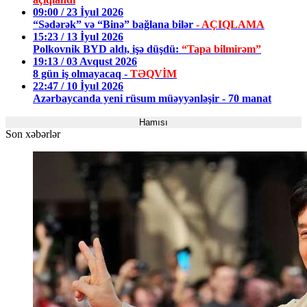
09:00 / 23 İyul 2026
“Sədərək” və “Binə” bağlana bilər
- AÇIQLAMA
15:23 / 13 İyul 2026
Polkovnik BYD aldı, işə düşdü:
“Tapa bilmirəm”
19:13 / 03 Avqust 2026
8 gün iş olmayacaq -
TƏQVİM
22:47 / 10 İyul 2026
Azərbaycanda yeni rüsum müəyyənləşir - 70 manat
Hamısı
Son xəbərlər