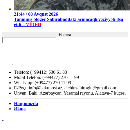
21:44 / 08 Avqust 2026
Tanınmış bloger Sabirabaddakı acınacaqlı vəziyyəti ifşa
etdi –
VİDEO
Hamısı
Telefon: (+99412) 530 61 83
Mobil Telefon: (+99477) 270 11 99
Whatsapp: (+99477) 270 11 99
E-Poçt:
info@bakupost.az
,
elchinzahiroglu@gmail.com
Ünvan: Baki, Azərbaycan. Yasamal rayonu, Alatava-7 küçəsi
Haqqımızda
Əlaqə