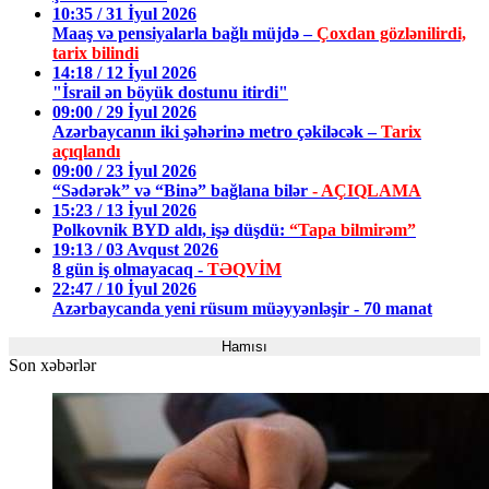
10:35 / 31 İyul 2026
Maaş və pensiyalarla bağlı müjdə –
Çoxdan gözlənilirdi,
tarix bilindi
14:18 / 12 İyul 2026
"İsrail ən böyük dostunu itirdi"
09:00 / 29 İyul 2026
Azərbaycanın iki şəhərinə metro çəkiləcək –
Tarix
açıqlandı
09:00 / 23 İyul 2026
“Sədərək” və “Binə” bağlana bilər
- AÇIQLAMA
15:23 / 13 İyul 2026
Polkovnik BYD aldı, işə düşdü:
“Tapa bilmirəm”
19:13 / 03 Avqust 2026
8 gün iş olmayacaq -
TƏQVİM
22:47 / 10 İyul 2026
Azərbaycanda yeni rüsum müəyyənləşir - 70 manat
Hamısı
Son xəbərlər