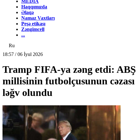
MEDİA
Haqqımızda
Əlaqə
Namaz Vaxtları
Peşə etikası
Zəngimcell
...
Ru
18:57 / 06 İyul 2026
Tramp FIFA-ya zəng etdi: ABŞ
millisinin futbolçusunun cəzası
ləğv olundu