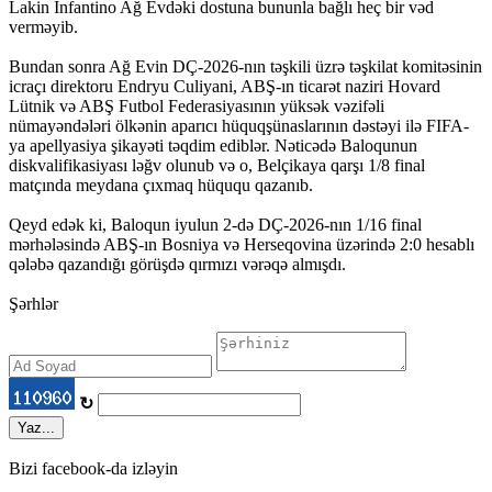
Lakin İnfantino Ağ Evdəki dostuna bununla bağlı heç bir vəd
verməyib.
Bundan sonra Ağ Evin DÇ-2026-nın təşkili üzrə təşkilat komitəsinin
icraçı direktoru Endryu Culiyani, ABŞ-ın ticarət naziri Hovard
Lütnik və ABŞ Futbol Federasiyasının yüksək vəzifəli
nümayəndələri ölkənin aparıcı hüquqşünaslarının dəstəyi ilə FIFA-
ya apellyasiya şikayəti təqdim ediblər. Nəticədə Baloqunun
diskvalifikasiyası ləğv olunub və o, Belçikaya qarşı 1/8 final
matçında meydana çıxmaq hüququ qazanıb.
Qeyd edək ki, Baloqun iyulun 2-də DÇ-2026-nın 1/16 final
mərhələsində ABŞ-ın Bosniya və Herseqovina üzərində 2:0 hesablı
qələbə qazandığı görüşdə qırmızı vərəqə almışdı.
Şərhlər
↻
Yaz...
Bizi facebook-da izləyin