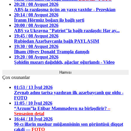
20:28 / 08 Avqust 2026
ABŞ-la razılaşma üçün ən yaxşı vaxtdır - Pezeşkian
20:14 / 08 Avqust 2026
İranın Hörmüz boğazı ilə bağlı şərti
20:00 / 08 Avqust 2026
ABŞ və Ukrayna "Patriot"la bağlı razılaşdı: Hər ay...
19:45 / 08 Avqust 2026
Rubiodan Azərbaycanla bağlı PAYLAŞIM
19:30 / 08 Avqust 2026
İlham Əliyev Donald Trampla danışdı
19:20 / 08 Avqust 2026
Şəhidin məzarı dağıdıldı, ağaclar oğurlandı - Video
Hamısı
Çox oxunanlar
01:53 / 13 İyul 2026
Zeynəb adını tarixə yazdıran ilk azərbaycanlı qız oldu -
FOTO
11:05 / 10 İyul 2026
“Arzum”la Etibar Məmmədovu nə birləşdirir?
–
Sensasion detal
16:44 / 18 İyul 2026
90-cı illərin məşhur müğənnisinin son görüntüsü diqqət
çəkdi —
FOTO