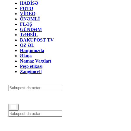
HADİSƏ
FOTO
VİDEO
ÖNƏMLİ
FLƏŞ
GÜNDƏM
TƏHSİL
BAKUPOST TV
ÖZ ƏL
Haqqımızda
Əlaqə
Namaz Vaxtları
Peşə etikası
Zəngimcell