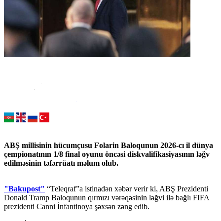
ABŞ millisinin hücumçusu Folarin Baloqunun 2026-cı il dünya
çempionatının 1/8 final oyunu öncəsi diskvalifikasiyasının ləğv
edilməsinin təfərrüatı məlum olub.
"Bakupost"
“Teleqraf”a istinadən xəbər verir ki, ABŞ Prezidenti
Donald Tramp Baloqunun qırmızı vərəqəsinin ləğvi ilə bağlı FIFA
prezidenti Canni İnfantinoya şəxsən zəng edib.