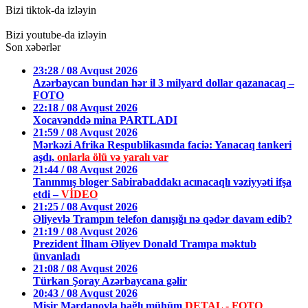
Bizi tiktok-da izləyin
Bizi youtube-da izləyin
Son xəbərlər
23:28 / 08 Avqust 2026
Azərbaycan bundan hər il 3 milyard dollar qazanacaq –
FOTO
22:18 / 08 Avqust 2026
Xocavənddə mina PARTLADI
21:59 / 08 Avqust 2026
Mərkəzi Afrika Respublikasında faciə: Yanacaq tankeri
aşdı,
onlarla ölü və yaralı var
21:44 / 08 Avqust 2026
Tanınmış bloger Sabirabaddakı acınacaqlı vəziyyəti ifşa
etdi –
VİDEO
21:25 / 08 Avqust 2026
Əliyevlə Trampın telefon danışığı nə qədər davam edib?
21:19 / 08 Avqust 2026
Prezident İlham Əliyev Donald Trampa məktub
ünvanladı
21:08 / 08 Avqust 2026
Türkan Şoray Azərbaycana gəlir
20:43 / 08 Avqust 2026
Misir Mərdanovla bağlı mühüm
DETAL - FOTO