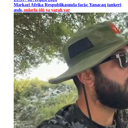
Mərkəzi Afrika Respublikasında faciə: Yanacaq tankeri
aşdı,
onlarla ölü və yaralı var