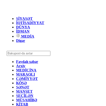
SİYASƏT
İQTİSADİYYAT
DÜNYA
İDMAN
MEDİA
Digər
Faydalı xəbər
Arxiv
MEDİCİNA
MARAQLI
CƏMİYYƏT
KÖŞƏ
SƏNƏT
MANŞET
SEÇİLƏN
MÜSAHİBƏ
KİTAB