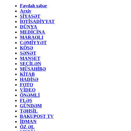
Faydalı xəbər
Arxiv
SİYASƏT
İQTİSADİYYAT
DÜNYA
MEDİCİNA
MARAQLI
CƏMİYYƏT
KÖŞƏ
SƏNƏT
MANŞET
SEÇİLƏN
MÜSAHİBƏ
KİTAB
HADİSƏ
FOTO
VİDEO
ÖNƏMLİ
FLƏŞ
GÜNDƏM
TƏHSİL
BAKUPOST TV
İDMAN
ÖZ ƏL