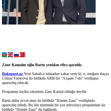
Zaur Kamalın oğlu Bartu yenidən efirə qayıdıb.
Bakupost.az
Yeni Sabah-a istinadən xəbər verir ki, o, muğam ifaçısı
Gülzar Fərəcova ilə birlikdə ARB-də “Axşam 7-də” verilişinə
aparıcılıq edəcək.
Proqramın layihə rəhərinin Zaur Kamal olduğu deyilir.
Bartu daha əvvəl atası ilə birlikdə “Həmin Zaur” verilişində
aparıcılıq edirdi. Bu ilin martında bir çox televiziya proqramları ilə
birlikdə “Həmin Zaur” da bağlanıb.