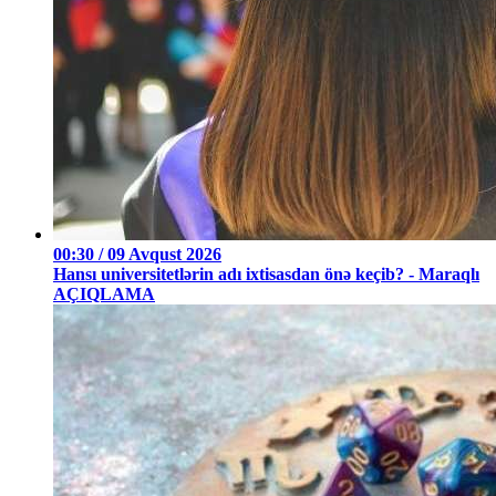
00:30 / 09 Avqust 2026
Hansı universitetlərin adı ixtisasdan önə keçib? - Maraqlı
AÇIQLAMA