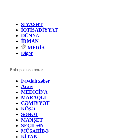
SİYASƏT
İQTİSADİYYAT
DÜNYA
İDMAN
MEDİA
Digər
Faydalı xəbər
Arxiv
MEDİCİNA
MARAQLI
CƏMİYYƏT
KÖŞƏ
SƏNƏT
MANŞET
SEÇİLƏN
MÜSAHİBƏ
KİTAB