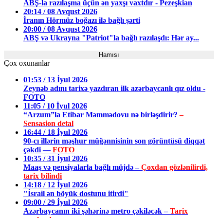
ABŞ-la razılaşma üçün ən yaxşı vaxtdır - Pezeşkian
20:14 / 08 Avqust 2026
İranın Hörmüz boğazı ilə bağlı şərti
20:00 / 08 Avqust 2026
ABŞ və Ukrayna "Patriot"la bağlı razılaşdı: Hər ay...
Hamısı
Çox oxunanlar
01:53 / 13 İyul 2026
Zeynəb adını tarixə yazdıran ilk azərbaycanlı qız oldu -
FOTO
11:05 / 10 İyul 2026
“Arzum”la Etibar Məmmədovu nə birləşdirir?
–
Sensasion detal
16:44 / 18 İyul 2026
90-cı illərin məşhur müğənnisinin son görüntüsü diqqət
çəkdi —
FOTO
10:35 / 31 İyul 2026
Maaş və pensiyalarla bağlı müjdə –
Çoxdan gözlənilirdi,
tarix bilindi
14:18 / 12 İyul 2026
"İsrail ən böyük dostunu itirdi"
09:00 / 29 İyul 2026
Azərbaycanın iki şəhərinə metro çəkiləcək –
Tarix