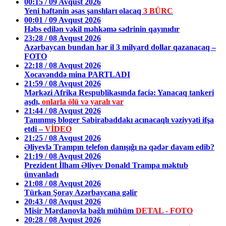
00:15 / 09 Avqust 2026
Yeni həftənin əsas şanslıları olacaq
3 BÜRC
00:01 / 09 Avqust 2026
Həbs edilən vəkil məhkəmə sədrinin qayınıdır
23:28 / 08 Avqust 2026
Azərbaycan bundan hər il 3 milyard dollar qazanacaq –
FOTO
22:18 / 08 Avqust 2026
Xocavənddə mina PARTLADI
21:59 / 08 Avqust 2026
Mərkəzi Afrika Respublikasında faciə: Yanacaq tankeri
aşdı,
onlarla ölü və yaralı var
21:44 / 08 Avqust 2026
Tanınmış bloger Sabirabaddakı acınacaqlı vəziyyəti ifşa
etdi –
VİDEO
21:25 / 08 Avqust 2026
Əliyevlə Trampın telefon danışığı nə qədər davam edib?
21:19 / 08 Avqust 2026
Prezident İlham Əliyev Donald Trampa məktub
ünvanladı
21:08 / 08 Avqust 2026
Türkan Şoray Azərbaycana gəlir
20:43 / 08 Avqust 2026
Misir Mərdanovla bağlı mühüm
DETAL - FOTO
20:28 / 08 Avqust 2026