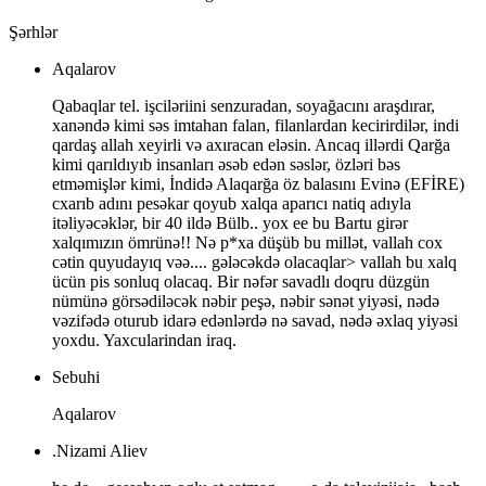
Şərhlər
Aqalarov
Qabaqlar tel. işciləriini senzuradan, soyağacını araşdırar,
xanəndə kimi səs imtahan falan, filanlardan kecirirdilər, indi
qardaş allah xeyirli və axıracan eləsin. Ancaq illərdi Qarğa
kimi qarıldıyıb insanları əsəb edən səslər, özləri bəs
etməmişlər kimi, İndidə Alaqarğa öz balasını Evinə (EFİRE)
cxarıb adını pesəkar qoyub xalqa aparıcı natiq adıyla
itəliyəcəklər, bir 40 ildə Bülb.. yox ee bu Bartu girər
xalqımızın ömrünə!! Nə p*xa düşüb bu millət, vallah cox
cətin quyudayıq vəə.... gələcəkdə olacaqlar> vallah bu xalq
ücün pis sonluq olacaq. Bir nəfər savadlı doqru düzgün
nümünə görsədiləcək nəbir peşə, nəbir sənət yiyəsi, nədə
vəzifədə oturub idarə edənlərdə nə savad, nədə əxlaq yiyəsi
yoxdu. Yaxcularindan iraq.
Sebuhi
Aqalarov
.Nizami Aliev