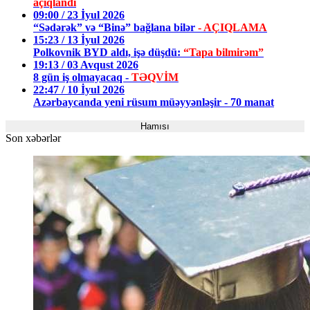
açıqlandı
09:00 / 23 İyul 2026
“Sədərək” və “Binə” bağlana bilər
- AÇIQLAMA
15:23 / 13 İyul 2026
Polkovnik BYD aldı, işə düşdü:
“Tapa bilmirəm”
19:13 / 03 Avqust 2026
8 gün iş olmayacaq -
TƏQVİM
22:47 / 10 İyul 2026
Azərbaycanda yeni rüsum müəyyənləşir - 70 manat
Hamısı
Son xəbərlər