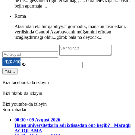
he de... gessabыn oglu et satmag , .... o da televizijaja.. bash -
bejin aparmaja ...
Roma
Atasından elə bir qabiliyyət görmədik, mənə ən təsir edəni,
verilişində Cənubi Azərbaycanlı müğənnini efirdən
uzağlaşdırmağı oldu...görək bala nə deyəcək...
↻
Yaz...
Bizi facebook-da izləyin
Bizi tiktok-da izləyin
Bizi youtube-da izləyin
Son xəbərlər
00:30 / 09 Avqust 2026
Hansı universitetlərin adı ixtisasdan önə keçib? - Maraqlı
AÇIQLAMA