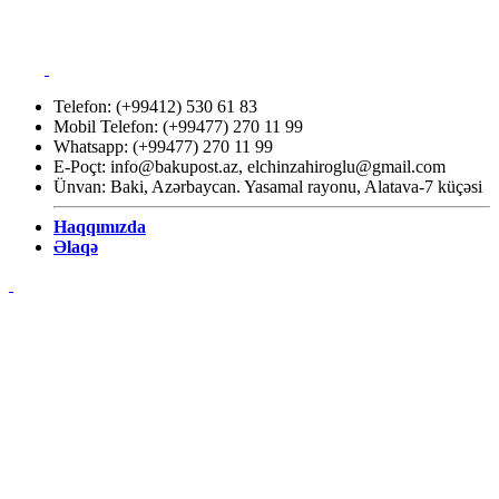
Telefon: (+99412) 530 61 83
Mobil Telefon: (+99477) 270 11 99
Whatsapp: (+99477) 270 11 99
E-Poçt:
info@bakupost.az
,
elchinzahiroglu@gmail.com
Ünvan: Baki, Azərbaycan. Yasamal rayonu, Alatava-7 küçəsi
Haqqımızda
Əlaqə