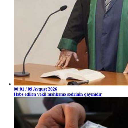
00:01 / 09 Avqust 2026
Həbs edilən vəkil məhkəmə sədrinin qayınıdır