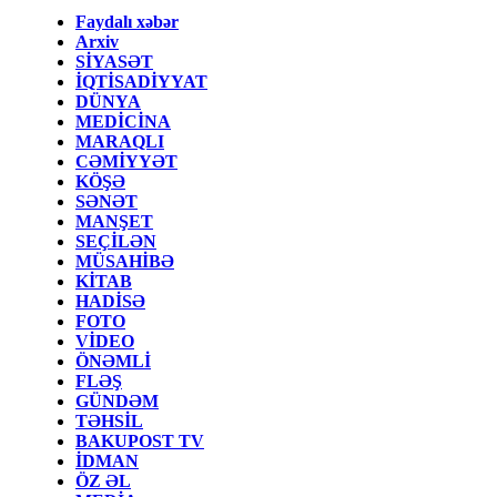
Faydalı xəbər
Arxiv
SİYASƏT
İQTİSADİYYAT
DÜNYA
MEDİCİNA
MARAQLI
CƏMİYYƏT
KÖŞƏ
SƏNƏT
MANŞET
SEÇİLƏN
MÜSAHİBƏ
KİTAB
HADİSƏ
FOTO
VİDEO
ÖNƏMLİ
FLƏŞ
GÜNDƏM
TƏHSİL
BAKUPOST TV
İDMAN
ÖZ ƏL