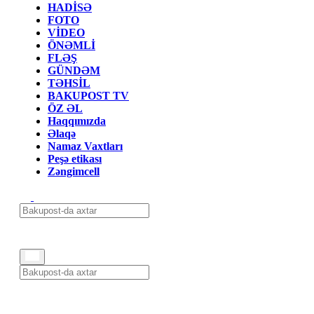
HADİSƏ
FOTO
VİDEO
ÖNƏMLİ
FLƏŞ
GÜNDƏM
TƏHSİL
BAKUPOST TV
ÖZ ƏL
Haqqımızda
Əlaqə
Namaz Vaxtları
Peşə etikası
Zəngimcell