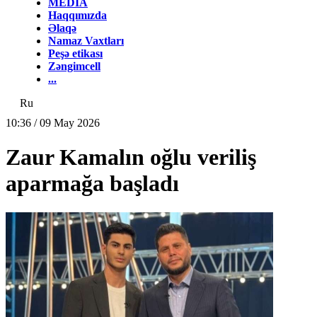
MEDİA
Haqqımızda
Əlaqə
Namaz Vaxtları
Peşə etikası
Zəngimcell
...
Ru
10:36 / 09 May 2026
Zaur Kamalın oğlu veriliş
aparmağa başladı